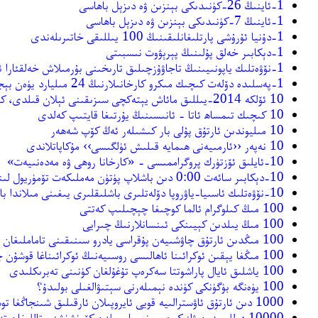
1-ئاينىڭ 26-كۈنىدىكى بېنزىن ۋە دىزېل باھاسى
1-ئاينىڭ 7-كۈنىدىكى بېنزىن ۋە دىزېل باھاسى
1-دۇنيا ئۇرۇشى پارتلىغانلىقىنىڭ 100 يىللىقى خاتىرىلەندى
1-دېكابىر خەلق پۇلىنىڭ پېرېۋوت نىسبىتى
1-نۆۋەتلىك ياپونىيىنىڭ تاجاۋۇزچىلىق تارىخىنى بۇرمىلاش خەلقئارا ئىلمىي مۇزاكىرە يىغىنى پيوڭياڭدا ئېچىلدى
1-پەسلىدە دۆلەت كىچىك مىكرو كارخانىلارنىڭ 24 مىليارد يۈەن بېجىنى ئازايتقان
10 ئۆلكە 2014-يىللىق مائاش يېتەكچى سىزىقىنى ئېلان قىلدى، كۆپ جايلاردا ئۆرلەش نىسبىتى تۆۋەنلىدى
10 كىچىك تىمساھ ئاتا - ئانىسىنىڭ يۇرتىغا قايتىپ كەلدى
10 مىليوندىن ئارتۇق پۇلى بار كىشىلەر ئەڭ كۆپ شەھەر
10 نەپەر ‹‹ئارمىيەنى ھىمايە قىلىش ئۈلگىسى›› مۇكاپاتلاندى
10-ئايلىق ئۆزتۈرك پروگراممىسى - «كارخانا روھى ۋە مەدەنىيەت»
10-دېكابىر سائەت 0:00 دىن باشلاپ پۈتۈن مەملىكەت تۆمۈريول لىنىيەسىدە يېڭى ئايلىنىش خەرىتىسى ئىشلىتىشكە كىرىشتۈرۈلىدۇ
10-نۆۋەتلىك ئاسىيا-ياۋروپا دۆلەتلىرى باشلىقلىرى يىغىنى مىلاندا باشلاندى
100 مىڭ كىلوگرام ئالما كوچىغا چېچىلىپ كەتتى
100 مىڭ يىلدىن كېيىنكى ئىنسانلارنىڭ چىرايى
100 مىڭدىن ئارتۇق چاۋشىيەن پۇقراسى يادرو سىنىقىنى تاماملىغان ئالىملارنى ئۇزاتتى
100 مىڭغا يېقىن ئوكرائىنا ئاھالىسى روسىيەنىڭ ئوكرائىناغا قوشۇن چىقىرىشىنى مۇراجەت قىلدى
100 ياشلىق ئايال پاراشوتتا سەكرەپ تۇغۇلغان كۈنىنى تەبرىكلىدى
100 يۈەنگە بۈگۈنكى كۈندە نېمىلەرنى سېتىۋالغىلى بولىدۇ؟
1000 دىن ئارتۇق ئاۋسترالىيە قويى ئايروپىلان ئارقىلىق شىنجاڭغا توشۇلدى
10000 دوللىرىدىن ۋاز كېچىپ نېيمار بىلەن كۆرۈشۈشنى تاللىغان تەلۋە توپ مەستانىسى