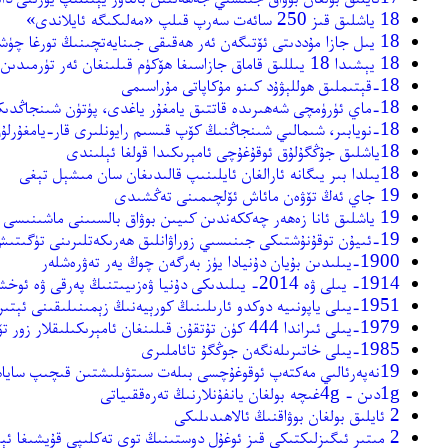
18 ياشلىق قىز 250 سائەت سەرپ قىلپ «مەلىكىگە ئايلاندى»
18 يىل جازا مۇددىتى ئۆتىگەن ئەر ھەقىقى جىنايەتچىنىڭ تورغا چۈشۈشى بىلەن تۈرمىدىن قويۇپ بېرىلگەن
18 يېشىدا 18 يىللىق قاماق جازاسىغا ھۆكۈم قىلىنغان ئەر تۈرمىدىن چىقىپ يەنە ئادەم ئۆلتۈردى
18-قېتىملىق ھوللېۋۇد كىنو مۇكاپاتى مۇراسىمى
18-ماي ئۈرۈمچى شەھىرىدە قاتتىق يامغۇر ياغدى، پۈتۈن شىنجاڭدىكى 74 پونكىت قارا يامغۇر دەرىجىسىگە يەتتى
18-نويابىر، شىمالىي شىنجاڭنىڭ كۆپ قىسىم رايونلىرى قار-يامغۇرلۇق ھاۋارايىنى كۈتۈۋالىدۇ
18ياشلىق جۇڭگۇلۇق ئوقۇغۇچى ئامېرىكىدا قولغا ئېلىندى
18يىلدا بىر يىگانە ئارالغان ئايلىنىپ قالىدىغان سان مىشېل تېغى
19 جاي ئەڭ تۆۋەن مائاش ئۆلچىمىنى تەڭشىدى
19 ياشلىق ئانا زەھەر چەككەندىن كىيىن بوۋاق بالسىىنى ماشىنىسى ئۈستىگە قۇيۇپ تەلۋىلەرچە 20 كىلومىتىرغا ھەيدىگەن
19-ئىيۇن توقۇنۇشتىكى جىنىسىي زوراۋانلىق ھەرىكەتلىرىنى تۈگىتىش خەلقئارا كۈنى قىلىپ بېكىتىلدى
1900-يىلىدىن بۇيان دۇنيادا يۈز بەرگەن چوڭ يەر تەۋرەشلەر
1914- يىلى ۋە 2014- يىلىدىكى دۇنيا ۋەزىيىتنىڭ پەرقى ۋە ئوخشاشلىقى
1951-يىلى ياپونىيە دوكدو ئارىلىنىڭ كورېيەنىڭ زېمىنىلىقىنى ئېتىراپ قىلغان
1979-يىلى ئىراندا 444 كۈن تۇتقۇن قىلىنغان ئامېرىكىلىقلار زور تۆلەمگە ئېرىشتى
1985-يىلى خاتىرىلەنگەن جوڭگۇ تائاملىرى
19نەپەرئالىي مەكتەپ ئوقوغۇچسى بىلەت سىتۋىلىشتىن قىچىپ ساياھەت رايۇنغا كىرىپ تاغ ئىچكىرسىگە22سائەت قاپسىلىپ قالغان .
1gدىن - 4gغىچە بولغان يانفۇنلارنىڭ تەرەققىياتى
2 ئايلىق بولغان بوۋاقنىڭ ئالاھىدىلىكى
2 مىتىر ئىگىزلىكتىكى قىز ئوغۇل دوستىنىڭ توي تەكلىپى قۇيشىغا ئېرشتى