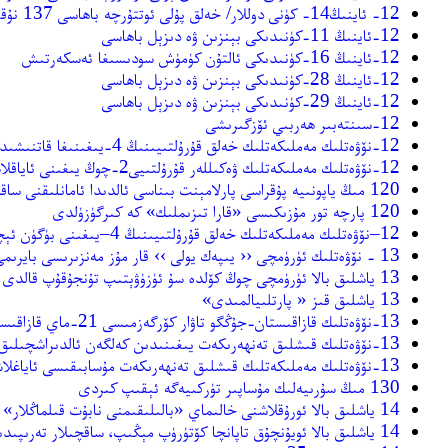
12- ئاينىڭ14- كۈنى دوللار/ خەلق پۇلى ئوتتۇرچە باھاسى 137 نۇقتا ئۆرلىدى
12-ئاينىڭ 11-كۈنىدىكى بېنزىن ۋە دىزېل باھاسى
12-ئاينىڭ 16-كۈنىدىكى ئالتۇن كۈمۈش سودىسىغا ئەسكەرتىش
12-ئاينىڭ 28-كۈنىدىكى بېنزىن ۋە دىزېل باھاسى
12-ئاينىڭ 29-كۈنىدىكى بېنزىن ۋە دىزېل باھاسى
12-سىنتەبىر ھەربىي ئۆزگىرىشى
12-نۆۋەتلىك مەملىكەتلىك خەلق قۇرۇلتىيىنىڭ 4-يىغىنىغا قاتنىشىدىغان ئاز سانلىق مىللەت ۋەكىللىرى يىغىندىكى گۈزەل مەنزىرە بولۇپ قالدى
12-نۆۋەتلىك مەملىكەتلىك ۋەكىللەر قۇرۇلتىيى2-چوڭ يىغىنى ئاياقلاشتى
120 مىڭ ياپونىيە پۇقراسى پارلامېنت بىناسى ئالدىدا ئامانلىقنى ساقلاش قانۇن لايىھەسىگە ئېتىراز بىلدۈردى
120 پارچە تور مۇزىكىسى «قارا تىزىملىك» كە كىرگۈزۈلدى
12–نۆۋەتلىك مەملىكەتلىك خەلق قۇرۇلتىيىنىڭ 4–يىغىنى بۈگۈن ئېچىلىدۇ
13 - نۆۋەتلىك ئۈرۈمچى ‹‹ يىپەك يولى ›› قار مۇز مەنزىرىسى بايرىمى باشلاندى
13 ياشلىق بالا ئۈرۈمچى چوڭ كۆلدە سۇ ئۈزۈۋېتىپ تۇنجۇقۇپ قالدى
13 ياشلىق قىز « پارتلىيالمىدى»
13-نۆۋەتلىك قازاقىستان-جۇڭگو تاۋار كۆرگەزمىسى 21-ماي قازاقىستاندا ئېچىلىدۇ
13-نۆۋەتلىك قىشلىق تەنھەرىكەت يىغىنىدىن كەلگەن ئالدىراشچىلىق
13-نۆۋەتلىك مەملىكەتلىك قىشلىق تەنھەرىكەت مۇسابىقىسى ئاياغلاشتى
130 مىڭ سۇرىيەلىك مۇساپىر تۈركىيەگە ئېقىپ كىردى
14 ياشلىق بالا ئورۇقلاشنى خالىماي «بالىلىقىمنى نابۇت قىلماڭلار» دېدى
14 ياشلىق بالا ئويۇنچۇق تاپانچا كۆتۈرۈپ مېڭىپ، ساقچىلار تەرىپىدىن قولغا ئېلىندى