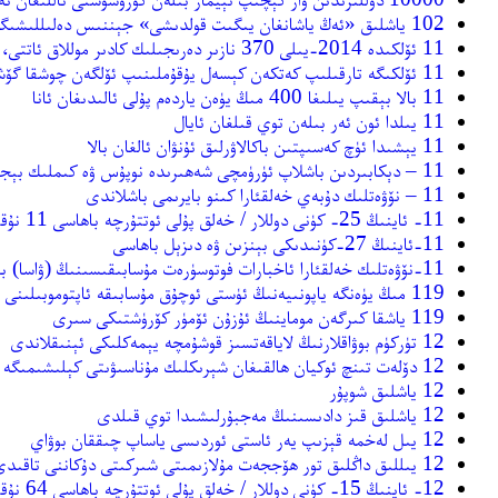
102 ياشلىق «ئەڭ ياشانغان يىگىت قولدىشى» جېننىس دەلىللىشىگە ئېرىشتى
11 ئۆلكىدە 2014-يىلى 370 نازىر دەرىجىلىك كادىر موللاق ئاتتى، گۇاڭدۇڭدا ئەڭ كۆپ بولۇپ 95 كىشى موللاق ئاتتى
11 ئۆلكىگە تارقىلىپ كەتكەن كېسەل يۇقۇملىنىپ ئۆلگەن چوشقا گۆشى دېلوسى پاش بولدى
11 بالا بېقىپ يىلىغا 400 مىڭ يۈەن ياردەم پۇلى ئالىدىغان ئانا
11 يىلدا ئون ئەر بىلەن توي قىلغان ئايال
11 يېشىدا ئۈچ كەسىپتىن باكالاۋرلىق ئۇنۋان ئالغان بالا
11 – دېكابىردىن باشلاپ ئۈرۈمچى شەھىرىدە نوپۇس ۋە كىملىك بېجىرىش توختىتىلىدۇ
11 – نۆۋەتلىك دۇبەي خەلقئارا كىنو بايرىمى باشلاندى
11- ئاينىڭ 25- كۈنى دوللار / خەلق پۇلى ئوتتۇرچە باھاسى 11 نۇقتا تۆۋەنلىدى
11-ئاينىڭ 27-كۈنىدىكى بېنزىن ۋە دىزېل باھاسى
11-نۆۋەتلىك خەلقئارا ئاخبارات فوتوسۈرەت مۇسابىقىسىنىڭ (ۋاسا) باھالاش نەتىجىسى ئېلان قىلىندى
119 مىڭ يۈەنگە ياپونىيەنىڭ ئۈستى ئوچۇق مۇسابىقە ئاپتوموبىلىنى سېتىۋالالايسىز
119 ياشقا كىرگەن موماينىڭ ئۇزۇن ئۆمۈر كۆرۈشتىكى سىرى
12 تۈركۈم بوۋاقلارنىڭ لاياقەتسىز قوشۇمچە يېمەكلىكى ئېنىقلاندى
12 دۆلەت تىنچ ئوكيان ھالقىغان شېرىكلىك مۇناسىۋىتى كېلىشىمىگە ئىمزا قويدى
12 ياشلىق شوپۇر
12 ياشلىق قىز دادىسىنىڭ مەجبۇرلىشىدا توي قىلدى
12 يىل لەخمە قېزىپ يەر ئاستى ئوردىسى ياساپ چىققان بوۋاي
12 يىللىق داڭلىق تور ھۆججەت مۇلازىمىتى شىركىتى دۇكاننى تاقىدى
12- ئاينىڭ 15- كۈنى دوللار / خەلق پۇلى ئوتتۇرچە باھاسى 64 نۇقتا ئۆرلىدى