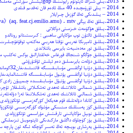
2013-يىلى شىزاڭ ئاپتونۇم رايونىنىڭ gdpئېشىش سۈرئىتى مەملىكەت بويىچە ئۈچۈنجى ئورۇنغا ئۆتتى
2014 – يىلى ئۈرۈمچىدە 40 مىڭ ئادەم قان تەقدىم قىلدى
2014 – يىلىدىكى ئەڭ گۈزەل چىرايلار
2014-يىللق ئەڭ يېڭى nadiya》(aq. feat.cj.emilio.amu) - mtv》
2014-يىللق ھۆكۈمەت خىزمىتى دوكلاتى
2014-يىللىق ئالتۇن توپ مۇكاپاتى ساھىبى : كىرىستىئانو رونالدو
2014-يىللىق ئامېرىكا غەربىي نۇقتا ھەربىي مەكتەپ ئوقۇغۇچىلىرىنىڭ ئوقۇش پۈتكۈزۈش مۇراسىمى ئۆتكۈزۈلدى
2014-يىللىق تور مەدەنىيەت بايرىمى باشلاندى
2014-يىللىق جۇڭگو شىنجاڭ قورغاس خەلقئارالىق بوكس تەكلىپ مۇسابىقىسى ئۆتكۈزۈلمەكچى
2014-يىللىق دۆلەت بايرىمىلىق دەم ئېلىش ئۇقتۇرۇشى
2014-يىللىق دۇنيا لوڭقىسى مۇسابىقىسىگە قاتنىشىدىغان32كوماندىنىڭ كىيىمى
2014-يىللىق دۇنيا لوڭقىسى پۇتبول مۇسابىقىسىگە قاتنىشالمايدىغان پۇتبولچىلار
2014-يىللىق دۇنيا لوڭقىسى پۇتبۇل مۇسابىقىسدە چىمپيۇن زادى كىم ؟؟؟
2014-يىللىق شىمالىي ئاتلانتىك ئەھدى تەشكىلاتى باشلىقلار ئۇچرىشىشىدا ئۇكرائىنا ۋەزىيىتى مۇھاكىمە قىلىندى
2014-يىللىق شىمالىي ئاتلانتىك ئەھدى تەشكىلاتىغا ئەزا دۆلەتلەرنىڭ 26-قېتىملىق يىغىنى باشلاندى
2014-يىللىق كانادا دۆلەتلىك قۇم ھەيكەل كۆرگەزمىسى ئۆتكۈزۈلدى
2014-يىللىق كۈز پەسىللىك مىنىسكى مۈشۈك كۆرگەزمىسى ئۆتكۈزۈلدى
2014-يىللىق نوبېل مۇكاپاتىنى تارقىتىش مۇراسىمى ئۆتكۈزۈلدى
2014-يىللىق يۈز كۈچلۈك داڭلىق ماركىدىكى ئاپتوموبىل تىزىملىكى ئېلان قىلىندى
2014-يىللىق يەرشارى بويىچە ئەڭ تەسىر كۈچكە ئىگە ئون پارچە سۈرەت
2014-يىللىق چوڭ تىپتىكى جامائەت پاراۋانلىق تەشۋىقات پائاليىتى باشلاندى