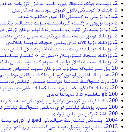
2- نۆۋەتلىك جۇڭگو شىنجاڭ ياۋرو- ئاسىيا «ئالتۇن كۆۋرۈك» خەلقئارا يەرمەنكىسى 30- ماي باشلىنىدۇ
2-ئاينىڭ 5-كۈنىدىكى ئالتۇن كۈمۈش سودىسىغا ئەسكەرتىش
2-دۇنيا ئۇرۇشى مەزگىلىدىكى 10 نەپەر «داڭلىق» شەخس
2-دۇنيا ئۇرۇشى مەزگىلىدە گىرمانىيىنىڭ سېۋىت ئىتتىپاقىغا يېڭىلىپ قېلىشىدىكى سەۋەپ نېمە
2-دۇنيا ئۇرۇشىدىكى ئۆلۈش-يارىلىنىش ئەڭ ئېغىر بولغان ئۇرۇش قايسى؟
2-نۆۋەتلىك ئۇيغۇر تېبابەتچىلىك-دورىگەرلىك غەيرىي ماددىي مەدەنىيەت مىراسلىرىنى قوغداش يۇقىرى قاتلام مۇنبىرى باشلاندى
2-نۆۋەتلىك دۇنيا ئالاقە تورى يىغىنى جېجياڭ ۋۇجېندا باشلاندى
2-نۆۋەتلىك دۇنيا ئىنتېرنېت يىغىنىنىڭ ئاخبارات ئېلان قىلىش يىغىنى ئېچىلدى
2-نۆۋەتلىك شىنجاڭ ئىستۇدېنتلار ‹‹قوش تىل›› ئىقتىدار مۇسابىقىسى ئاياغلاشتى
2-نۆۋەتلىك نەنجىڭ ياشلار ئولىمپىك تەنھەرىكەت مۇسابىقىسى ئاياغلاشتى
20 يىل ئىسرائىلىيەگە سوقۇنۇپ كىرىۋالغان سوۋېت ئىتتىپاقى جاسۇسى ئالەمدىن ئۆتتى
20-ئەسىرنىڭ باشلىرى لوندون كوچىلىرىدا كەڭ تارقالغان مودا ئېقىم
20-مارت شىنجاڭنىڭ شىمالىدا قۇياشنىڭ قىسمەن تۇتۇلۇش ھادىسىسىنى كۆزەتكىلى بولىدۇ
20-نۆۋەتلىك «كەلگۈسىگە سەپەر» مەملىكەتلىك ياشلار-ئۆسمۈرلەر ئاپتوموبىل ۋە بىناكارلىق مودېللىرى مۇسابىقىسى بايىنغولىن ئوبلاستى رايونىدىكى تارماق مۇسابىقىسى كورلىدا ئۆتكۈزۈلدى
200 gb ساقلىغۇچ كارتا مەيدانغا كەلدى
200 دەك ئافرىقىلىق كۆچمەن ئولتۇرغان پاراخوت گرېتسىيە دېڭىز تەۋەلىكىدە چۆكۈپ كەتتى
200 مىليارد يۈەنلىك ئېلېكتىر تورى مەبلىغى شىنجاڭنىڭ ئېلېكتىر تەرەققىياتىغا تۈرتكە بولىدۇ
200 ياشقا كىرگەن بىر بېلىق تۇتۇلدى
2004- يىلىدىكى كىشىلەرنىڭ خىيالىدىكى ipad نى كۆرۈپ بېقىڭ
2013- يىللىق دۇنيا پۇتبول ئەپەندىسى كىلىستىيانو رونالدو بولۇپ تاللاندى