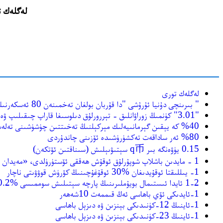
لەگلەك تورى(http://www.leglek.com) نىڭ ئەس
لەگلەك تورى
" بىرىنچى دۇنيا ئۇرۇشى "دا قۇربان بولغان تەخمىنەن 80 ئەسكەرنىڭ جەسسىتى ئاربىس تاغىدىكى مۇزنىڭ ئاستىدىن تىپىلدى.
"3.01" كۈنمىڭ زوراۋانلىق - تېررورلۇق دىلوسىغا قاراپ چىقىلىپ ۋەقە جەريانى سىرتقا ئاشكارىلاندى
%40 كە يېقىن گېرمانىيەلىك مېركېلنىڭ تەخىتتىن چۈشۈشىنى تەلەپ قىلدى
%80 ئەر ساداقەت تەكشۈرۈشىدە ئۆزىنى چاندۇردى
0.15 يۈۋەنگە بىر q币 سېتىۋىېلىش (سىناقتىن ئۆتكەن)
1 - مايدىن باشلاپ شوپۇرلۇق ئوقۇش ھەققى ئۆستۈرۈلدى، «مەيدان ئىجارە ھەققى»نى شوپۇرلۇق مەكتەپلىرى ئۈستىگە ئالىدىغان بولدى
1- يىللىقتا ئوقۇيدىغان %30 ئوقۇغۇچىنىڭ كۆرۈش قوۋۋىتى ناچار
1-2 ئايدا ئىستىمال بويۇملىرىنىڭ پارچە سېتىلىش سوممىسى %10.2 ئاشتى
1-ئايدىكى ئۆي باھاسى ئەڭ قىممەت 10شەھەر
1-ئاينىڭ 12-كۈنىدىكى بېنزىن ۋە دىزېل باھاسى
1-ئاينىڭ 23-كۈنىدىكى بېنزىن ۋە دىزېل باھاسى