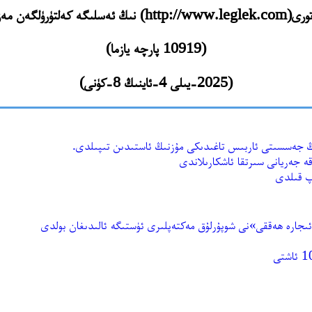
لىگە كەلتۈرۈلگەن مەزمۇنلىرى
(10919 پارچە يازما)
(2025-يىلى 4-ئاينىڭ 8-كۈنى)