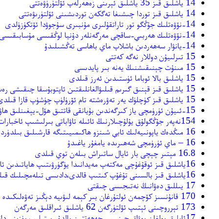
14 ياشلىق قىز 35 ياشلىق ئېرىنى زەھەرلەپ ئۆلتۈرۈۋەتتى
14 ياشلىق قىز توردا چىشىغا تەگكەن توردىشىنى ئۆلتۈرىۋەتتى
14-نۆۋەتلىك جۇڭگو تور تاراتقۇلىرى مۇنبىرى سۇجوۋدا ئۆتكۈزۈلدى
14-نۆۋەتلىك ھەربىي-ساقچى مەرگەنلەر دۇنيا لوڭقىسى مۇسابىقىسى باشلاندى
14-يانۋار سەھەردىن باشلاپ ماي باھاسى تەڭشىلىدۇ
15 تىرلىيۇن دوللار نەگە كەتتى
15 مىنۇت چېنىقىشنىڭ يەنە بىر پايدىسى
15 ياشلىق بالا ئوباما ئۈستىدىن ئەرز قىلدى
15 ياشلىق قىز قېنىق گىرىم قىلىۋالغانلىقتىن ئاپتوبۇسقا چىقىشى رەت قىلىندى
15 ياشلىق قىز كۈچلۈك يەر تەۋرەشتە تام ئۆرۈلۈپ چۈشۈپ قازا قىلدى
15-ئىيۇن ئۈرۈمچى ياز كىرگەندىن بۇيانقى قاتتىق ھۆل-يېغىنلىق ھاۋارايىنى كۈتۈۋالىدۇ
154نەپەر جۇڭگولۇق يۇلۇچىلارنىڭ ئائىلە تاۋاباتى بىرلىشىپ ئاخبارات ئېلان قىلدى
16 مىڭدەك ياپونىيەلىك ئابې شىنزو ھاكىمىيىتىگە قارشىلىق بىلدۈردى
16 – ماي ئۈرۈمچى شەھىرىدە يامغۇر ياغىدۇ
16.8 مېتىر چېچى بار ئايال ساتىراش بىلەن توي قىلدى
16ياشلىق قىز ئوقۇغۇچى مەكتەپ مەيدانىدا يۈگۈرۋىتىپ ھاياتىدىن ئايرىلغان
16ياشلىق قىز بالسىنى تۇغۇپ كىتىپ قالدى،دادىسى تىلەمچىلىك قىلدى
17 يىللىق دەۋانىڭ نەتىجىسى چىقتى
170 قانۇنسىز كۆچمەن ئولتۇرغان بىر كېمە لىۋىيە دېڭىز تەۋەلىكىدە چۆكۈپ كەتتى
173 تېرروچىنى ئېتىپ ئۆلتۈرگەن 62 ياشلىق ئىراقلىق مەرگەن
17ئايلىق بولغان بوۋاق جىنسىي جەھەتتىن بالدۇر يېتىلىپ يۈزىنى دانىخورەك قاپلىدى