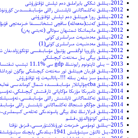
2012-يىللىق ئىككى بايراملىق دەم ئېلىش ئۇقتۇرۇشى
2012-يىللىق تەكلىماكاننى ئايلىنىش راللى مۇسابىقىسىدىن كۆرۈنۈشلەر1
2012-يىللىق روزا ھېيتلىق دەم ئېلىش ئۇقتۇرۇشى
2012-يىللىق كەنت(مەھەللە) ساقچى ئىشخانىسىغا خىزمەتچى قۇبۇل قىلىش
2012-يىللىق ماتېماتىكا ئىمتىھان سوئالى (تەبئىي پەن)
2012-يىللىق مەدەنىيەت مىراسلىرى كۈنى
2012-يىللىق مەدەنىيەت مىراسلىرى كۈنى(1)
2012-يىللىق ياۋروپا لوڭقىسى پۇتبول مۇسابىقىسى ئۆتكۈزۈلدىغان شەھەرلە
2012-يىللىق يېڭى يىل سەنئەت كېچىلىكى
2013 – يىلى ئاپتونوم رايوننىڭ gdp سى %11.1 ئېشىپ ئىقتىساد مۇقىم ئاشتى-فىلىم
2013-يىللىق قۇربان ھېيتلىق تور سەنئەت كېچىلىكى بۈگۈن تورداشلارنىڭ ھ...-قىزىق نۇقتا
2013-يىلىمۇ سىز بىلەن بىللە !!!-پائالىيەت ۋە ئۇقتۇرۇش
2014-يىللىق cbaچۇلپانلار مۇسابىقىسىدە شىمال كوماندىسى غەلبە قىلدى-مەدەنىيەت-تەنتەربىيە
2014-يىللىق ئامېرىكا مۇزىكا مۇكاپاتى تارقىتىش كېچىلىكى-تەۋسىيلىك فىلىملەر
2014-يىللىق تەكلىماكاننى ئايلىنىش راللى مۇسابىقىسى-تەۋسىيلىك فىلىملەر
2014-يىللىق جۇڭگو شىنجاڭ تەكلىماكاننى ئايلىنىش راللى مۇسابىقىسى باش...-مەدەنىيەت-تەنتەربىيە
2014-يىللىق قىزلارنىڭ ئەڭ يېڭى پاسوندىكى ئەتلەس كىيىملىرى-سۈرەت كۆزنىكى
2014-يىلنى كۈتۈۋالدۇق-فىلىم
2015–يىللىق ئومۇمىي خىزمەت ئورۇنلاشتۇرمىسى-قىزىق نۇقتا
2016-يىل ئالتۇن سېتىۋېلىش 1941-يىلدىكى پايچىك سېتىۋېلىشقا ئوخشاپ قالدى-خەۋەر