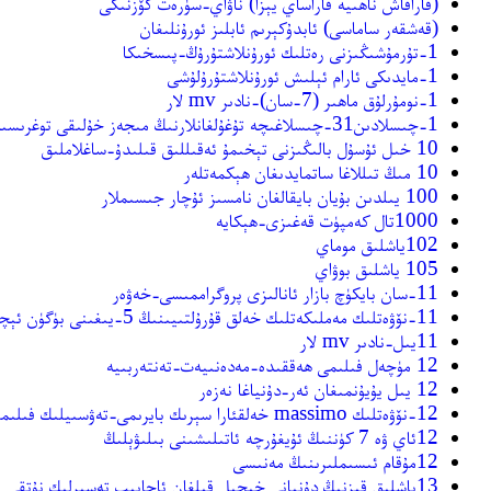
(قاراقاش ناھىيە قاراساي يېزا) ناۋاي-سۈرەت كۆزنىكى
(قەشقەر ساماسى) ئابدۇكېرىم ئابلىز ئورۇنلىغان
1-تۇرمۇشىڭىزنى رەتلىك ئورۇنلاشتۇرۇڭ-پىسخىكا
1-مايدىكى ئارام ئېلىش ئورۇنلاشتۇرۇلۇشى
1-نومۇرلۇق ماھىر (7-سان)-نادىر mv لار
1-چىسلادىن31-چىسلاغىچە تۇغۇلغانلارنىڭ مىجەز خۇلىقى توغرىسىدا
10 خىل ئۇسۇل بالىڭىزنى تېخىمۇ ئەقىللىق قىلىدۇ-ساغلاملىق
10 مىڭ تىللاغا ساتمايدىغان ھېكمەتلەر
100 يىلدىن بۇيان بايقالغان نامسىز ئۇچار جىسىملار
1000تال كەمپۈت قەغىزى-ھېكايە
102ياشلىق موماي
105 ياشلىق بوۋاي
11-سان بايكۈچ بازار ئانالىزى پروگراممىسى-خەۋەر
11-نۆۋەتلىك مەملىكەتلىك خەلق قۇرۇلتىيىنىڭ 5-يىغىنى بۈگۈن ئېچىلدى
11يىل-نادىر mv لار
12 مۈچەل فىلىمى ھەققىدە-مەدەنىيەت-تەنتەربىيە
12 يىل يۇيۇنمىغان ئەر-دۇنياغا نەزەر
12-نۆۋەتلىك massimo خەلقئارا سېرىك بايرىمى-تەۋسىيلىك فىلىملەر
12ئاي ۋە 7 كۈننىڭ ئۇيغۇرچە ئاتىلىشىنى بىلىۋېلىڭ
12مۇقام ئىسىملىرىنىڭ مەنىسى
13ياشلىق قىزنىڭ دۇنيانى خىجىل قىلغان ئاجايىپ تەسىرلىك نۇتقى