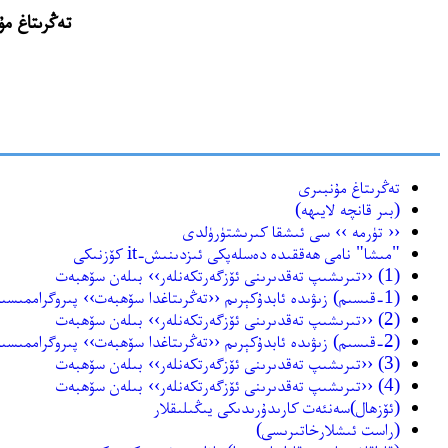
تەڭرىتاغ مۇنبىرى(http://bbs.xjtsnews.com) نىڭ ئ
تەڭرىتاغ مۇنبىرى
(بىر قانچە لايىھە)
‹‹ تۈرمە ›› سى ئىشقا كىرىشتۈرۈلدى
"مىشا" نامى ھەققىدە دەسلەپكى ئىزدىنىش-it كۆزنىكى
(1) ‹‹تىرىشىپ تەقدىرىنى ئۆزگەرتكەنلەر›› بىلەن سۆھبەت
(1-قىسىم) زىۋىدە ئابدۇكېرىم ‹‹تەڭرىتاغدا سۆھبەت›› پىروگراممىسىدا
(2) ‹‹تىرىشىپ تەقدىرىنى ئۆزگەرتكەنلەر›› بىلەن سۆھبەت
(2-قىسىم) زىۋىدە ئابدۇكېرىم ‹‹تەڭرىتاغدا سۆھبەت›› پىروگراممىسىدا
(3) ‹‹تىرىشىپ تەقدىرىنى ئۆزگەرتكەنلەر›› بىلەن سۆھبەت
(4) ‹‹تىرىشىپ تەقدىرىنى ئۆزگەرتكەنلەر›› بىلەن سۆھبەت
(ئۆزھال)سەنئەت كارىدۇرىدىكى يىڭىلىقلار
(راست ئىشلارخاتىرىسى)