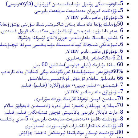
5-ئاۋغۇستتىكى پۇتبول مۇسابىقىسىدىن كۆرۈنۈش (oylaفوتوسى)
5-نۆۋەتلىك كىروران مەدەنىيەت ساياھەت بايرىمى
5-نۇمۇرلۇق ماھىر-نادىر mv لار
50يۈەنلىك پۇلغا تاڭ سىڭ بىلەن شاگىرىتلىرىنىڭ سۈرىتى يوشۇرۇنغانكەن!
6 نەپەر ئانا يۇرت ئەزىمىتى لۇنىڭ پۇتبول مەكتىپىگە قوبۇل قىلىندى
6 ياشلىق بالىنىڭ ماھارىتىدىن ھوزۇرلانغاچ ئۇسۇلغا چۈشۈڭ
6-ئىيۇندىكى شىنجاڭ كوماندىسىنىڭ مۇسابىقىسى سىرتقا ئېچىۋېتىلمەيدۇ
6-نۇمۇرلۇق ماھىر-نادىر mv لار
6.21-دالاكەشلەر پائالىيەتلىرى
60 يىلغا مۇبارەك (ئېلى فوتوسى)-شانلىق 60 يىل
60%ئوقۇرمەن سېتىۋېلىشقا ئەرزىگۈدەك يېڭى كىتابلار بەك ئاز،دەپ قاراي
66 ماددىلىق ساغلام تۇرمۇش قوللانمىسى-ساغلاملىق
7-قېتىملىق ‹‹ئىلىم چېيى›› ھۇزۇرۇڭلاردا (فىلىم)-فىلىم
7-نۇمۇرلۇق ماھىر-نادىر mv لار
70-يىلدىن كېيىن تۇغۇلغانلارنىڭ يۈرەك سۆزلىرى
70-يىللاردا يېزىلغان ئەسەر: ئىلى دەريا ۋادىسىدىن قايغۇلۇق سالام
8-مارت ئاياللار بايرىمى پائالىيىتى ئۈچۈن ئىشلەنگەن فىلىم-فىلىم
8-نۆۋەتلىك ئاقسۇ ‹‹مەدەنىيەت-ساياھەت بايرىمى›› 5-ماي باشلىنىدۇ
8-نۆۋەتلىك خەلقئارا ئاخبارات فوتو-سۈرەت ئەسەرلىرى
80-نۆۋەتلىك ئوسكار مۇكاپاتىغا ئېرىشكەن ناخشا: چۆكۈش