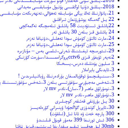
2016-يىللىق سونى خەلقئارا فوتو سۈرەت مۇسابىقىسىدىكى نادىر سۈرەتلەر-باش سۆرەت
2018-يىللىق دۇنيا لوڭقىسى پۇتبول مۇسابقىسى مەيدانى
21-يانۋارنىڭ ئەڭ يېڭى مۇسابىقە ئەھۋالى-تەنھەرىكەت مۇسابىقىسى
22 يىل گەمىگە يوشۇرۇنعان ئىراقلىق
22ياشلىق ئىستۇدېنت 58 ياشلىق تىلەمچىگە تەگمەكچى
24 ياشلىق قىز بىلەن 30 ياشلىق ئەر
24-مارت ئالتۇن كۈمۈش سودا تەھلىلى-دۇنياغا نەزەر
25-مارت ئالتۇن كۈمۈش سودا تەھلىلى-دۇنياغا نەزەر
29-تىئورمىچە ئېغىشنىڭ شەرتى-ئىلمىي بەس – مۇنازىرە
2نەپەر ئۇيغۇر قىزى cctv6پروگراممىسىدا-سۈرەت كۆزنىكى
3 مىليون يۈەنلىك دەرس-پىسخىكا
3-ئايدىكى بايراملار
3-سىنىپقىچىمۇ ئوقۇيالمىغان بۇرادەرنىڭ رۇبائىيلىرىدىن !
3-شەخس مەجبۇرىي سۇغۇرتىسى بىلەن 3-شەخس سۇغۇرتىسىنىڭ پەرقى
3-نومۇرلۇق ماھىر (7-سان)-نادىر mv لار
3-نۇمۇرلۇق ماھىر-نادىر mv لار
30 يىل بۇرۇنقى قەشقەر كوچىلىرى
30-ئاپرېل كۈندۈزى گۇاڭجۇدا ۋېنىرانى كۆرەلەيسىز
300 پارچە خەت ۋە ئانا تىل (ئىلقۇت)
306 ئىش ئورنىغا 399 مەمۇر قوبۇل قىلىنىدۇ
30mb لىق ھەقسىز ئېقىم مىقدارىغا ئېرىشتىم-قىزىق نۇقتا