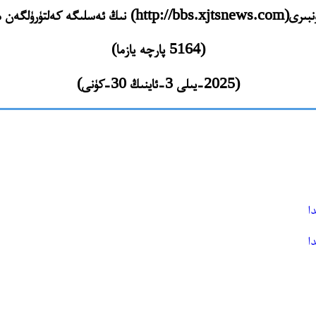
ەسلىگە كەلتۈرۈلگەن مەزمۇنلىرى
(5164 پارچە يازما)
(2025-يىلى 3-ئاينىڭ 30-كۈنى)