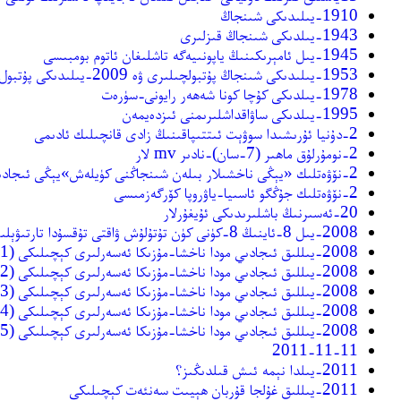
1910-يىلىدىكى شىنجاڭ
1943-يىلدىكى شىنجاڭ قىزلىرى
1945-يىل ئامېرىكىنىڭ ياپونىيەگە تاشلىغان ئاتوم بومبىسى
1953-يىلىدىكى شىنجاڭ پۇتبولچىلىرى ۋە 2009-يىلىدىكى پۇتبول گىربى
1978-يىلدىكى كۇچا كونا شەھەر رايونى-سۈرەت
1995-يىلدىكى ساۋاقداشلىرىمنى ئىزدەيمەن
2-دۇنيا ئۇرىشىدا سوۋېت ئىتتىپاقىنىڭ زادى قانچىلىك ئادىمى
2-نومۇرلۇق ماھىر (7-سان)-نادىر mv لار
2-نۆۋەتلىك «يېڭى ناخشىلار بىلەن شىنجاڭنى كۈيلەش»يېڭى ئىجادىي ناخشا
2-نۆۋەتلىك جۇڭگو ئاسىيا-ياۋروپا كۆرگەزمىسى
20-ئەسىرنىڭ باشلىرىدىكى ئۇيغۇرلار
2008-يىل 8-ئاينىڭ 8-كۈنى كۈن تۇتۇلۇش ۋاقتى تۇقسۇدا تارتىۋېلىنغان سۈرەت
2008-يىللىق ئىجادىي مودا ناخشا-مۇزىكا ئەسەرلىرى كېچىلىكى (1)-نادىر mv لار
2008-يىللىق ئىجادىي مودا ناخشا-مۇزىكا ئەسەرلىرى كېچىلىكى (2)-نادىر mv لار
2008-يىللىق ئىجادىي مودا ناخشا-مۇزىكا ئەسەرلىرى كېچىلىكى (3)-نادىر mv لار
2008-يىللىق ئىجادىي مودا ناخشا-مۇزىكا ئەسەرلىرى كېچىلىكى (4)-نادىر mv لار
2008-يىللىق ئىجادىي مودا ناخشا-مۇزىكا ئەسەرلىرى كېچىلىكى (5)-نادىر mv لار
2011-11-11
2011-يىلدا نېمە ئىش قىلدىڭىز؟
2011-يىللىق غۇلجا قۇربان ھېيىت سەنئەت كېچىلىكى