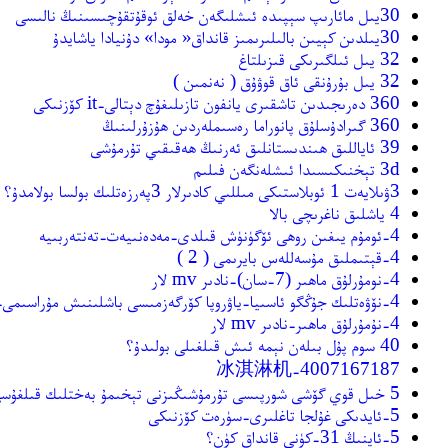
30يىل مائارىپ سېپىدە ئىشلىگەن خەلق ئوقۇتقۇچىسىنىڭ نالىسى
30يىلدىن كېيىن بالىلىرىمىز قانداق« مودا» دۇنيادا ياشايدۇ
32 يىل ئىلگىرىكى قىزىلتاغ
32 يىل بۇرۇنقى ئاق قوۋۇق ( نەنمىن )
360 دەرىجىدىن تاشقىرى يانفون تازىلىغۇچ دېتالى-it كۆزنىكى
360 گىرادۇسلۇق پانوراما رەسىملەردىن ھۇزۇرلىنىڭ
39 ئاياللىق ھىندىستانلىق ئەرنىڭ ھەقىقىي تۇرمۇشى
3d تېخنىكىسىدا ئىشلەنگەن فىلىم
3ۋىلايەت 1 ئوبلاستىكى مىللىي كادىرلار 3پەرزەتلىك بولسا بولامدۇ؟
4 ياشلىق ناغرىچى بالا
4-ئومۇم يىغىن روھى ئۆگۈنۈش قىلدى-مەدەنىيەت-تەنتەربىيە
4-قېتىملىق مۇسەللەس بايرىمى ( 2 )
4-نومۇرلۇق ماھىر (7-سان)-نادىر mv لار
4-نۆۋەتلىك جۇڭگو ئاسىيا-ياۋروپا كۆرگەزمىسى باشلىنىش مۇراسىمى-فىلىم
4-نۇمۇرلۇق ماھىر-نادىر mv لار
40 سوم پۇل بىلەن نېمە ئىش قىلغىلى بولىدۇ؟
4007167187-冰淇淋机
5 خىل قوي گۆشى شورپىسى تۇرمۇشىڭىزنى تېخىمۇ بەختلىك قىلغۇسى
5-ئايدىكى غۇلجا تاغلىرى-سۈرەت كۆزنىكى
5-ئاينىڭ 31-كۈنى قانداق كۈن؟