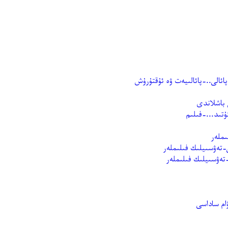
ئالى..-پائالىيەت ۋە ئۇقتۇرۇش
باشلاندى
تىد...-فىلىم
ام ساداسى