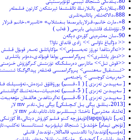
80-يىلدىكى شىنجاڭ تېببىي ئۇنۋېرسىتېتى
80-يىللاردىكى بالىلارنىڭ ئالقىشىغا ئېرىشكەن كارتون فىلىملەر
888-دالاكەشلەر پائالىيەتلىرى
8«-مارت خانىم-قىزلاربايرىمىغا بىغىشلاپ» «ئاسېر»-خانىم قىزلار
9-نۆۋەتلىك قاشتېشى بايرىمى ( قەلب )
90-سان مەشرەپنى كۆرەي دېگەن
<< دۆڭباغ ناۋاسى >> زادى قانداق ناۋا؟
<<تەڭرىتاغدا نورۇز تەبەسسۇمى>> مۇكاپاتلىق ئەسەر قوبۇل قىلىش پا
<<دەۋر ياشلىرى>> پىروگراممىسى يولغا قويۇلدى-دەۋىر ياشلىرى
<<قوش تىل>> مائارىپى دەرسلىكىگە تۈزىتىش كىرگۈزۈش خىزمىتى 
<ئىستىقبال سەھنىسى> پىروگراممىسى قەشقەر پېداگوگىكا ئىنىستىتۇ
<مەرىپەت كوچىسى > پاجىئەسى
[ سەيپىدىن ئەزىزى ] ( 1-قىسىم) يورۇقلۇق ئىزدەش-تەۋسىيلىك فىلىملەر
[ سەيپىدىن ئەزىزى ] ( 5-قىسىم) ئەدەبىيات-سەنئەتنىڭ گۈللىنىشى-تەۋسىيلىك فىلىملەر
[ سەيپىدىن ئەزىزى ] ( 6-قىسىم) تەڭرىتاغدىن ھالقىغان مۇھەببەت-تەۋسىيلىك فىلىملەر
[2013-يىللىق يېڭى يىل كىچىلىكى] يېڭى يىل-نادىر mv لار
[ئەلشاد مەشرىپى] ناخشا: ئېسىللىرىم ئاتا-ئانام-نادىر mv لار
[ئەپ] تاپقۇ(tapqu)ئۇيغۇرچە كىنو فىلىم كۆرۈش دېتالى-it كۆزنىكى
[تۇنجى تېمام] خۇشدىل: شىنجاڭ تېلېۋىزىيە ئىستانىسىغا تەكلىپ-ئاۋ
[تەۋسىيە]ئۈندىداردا ئالدىنىپ قالماڭلار-ئۈندىدار قانىلى
[دەۋر ياشلىرى] كوچىدىكى مۇزىكانىت ياشلار-دەۋىر ياشلىرى