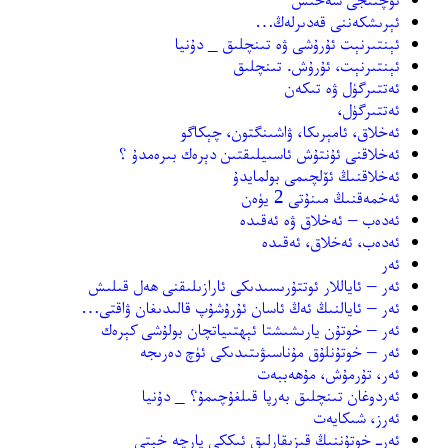
ئېرىشكەننى قەدىرلەڭ…
ئېنتىرنېت ئۇرۇشى ۋە تىنچلىق _ دۇنيا
ئېنتىرنېت، ئۇرۇش. تىنچلىق
ئەتتىرگۈل ۋە تىكەن
ئەتتىرگۈل،
ئەخلاق، ئامېرىكا، ۋاشىنگتون، چېكاگو
ئەخلاقنى ئۇنتۇش ئاسىيلىقتىن دېرەك بىرەمدۇ ؟
ئەخلاقنىڭ ئۆلچىمى بولمايدۇ
ئەخمەقنىڭ مىنۇتى 2 يۈەن
ئەدەب – ئەخلاق ۋە ئەقىدە
ئەدەب، ئەخلاق، ئەقىدە
ئەر
ئەر – ئاياللار ئوتتۇرىسىدىكى ئارازىلىقنى ھەل قىلىش
ئەر – ئايالنىڭ ئەڭ ئاسان ئۇرۇشۇپ قالىدىغان ۋاقتى…
ئەر – خوتۇن يارىشىشتا ئېھتىياتچان بولۇشى كېرەك
ئەر – خوتۇنلۇق مۇناسىۋىتىدىكى ئۈچ دەرىجە
ئەر، تۇرمۇش، مۇھەببەت
ئەردوغان تىنچلىق بەرپا قىلغۇچىمۇ؟ _ دۇنيا
ئەرز، شىكايەت
ئەرـ خوتۇننىڭ قىزىقارلىق ئىككى پارچە خېتى