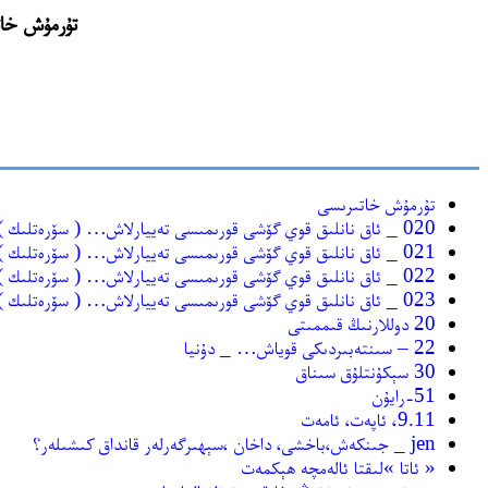
تۇرمۇش خاتىرىسى(http://www.turmux.net) نىڭ
تۇرمۇش خاتىرىسى
020 _ ئاق نانلىق قوي گۆشى قورىمىسى تەييارلاش… ( سۆرەتلىك )
021 _ ئاق نانلىق قوي گۆشى قورىمىسى تەييارلاش… ( سۆرەتلىك )
022 _ ئاق نانلىق قوي گۆشى قورىمىسى تەييارلاش… ( سۆرەتلىك )
023 _ ئاق نانلىق قوي گۆشى قورىمىسى تەييارلاش… ( سۆرەتلىك )
20 دوللارنىڭ قىممىتى
22 – سىنتەبىردىكى قوياش… _ دۇنيا
30 سېكۇنتلۇق سىناق
51-رايۇن
9.11، ئاپەت، ئامەت
jen _ جىنكەش،باخشى، داخان ،سېھىرگەرلەر قانداق كىشىلەر؟
« ئاتا »لىقتا ئالەمچە ھېكمەت