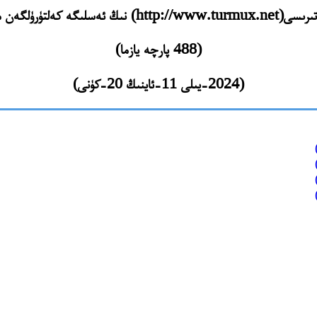
 ئەسلىگە كەلتۈرۈلگەن مەزمۇنلىرى
(488 پارچە يازما)
(2024-يىلى 11-ئاينىڭ 20-كۈنى)