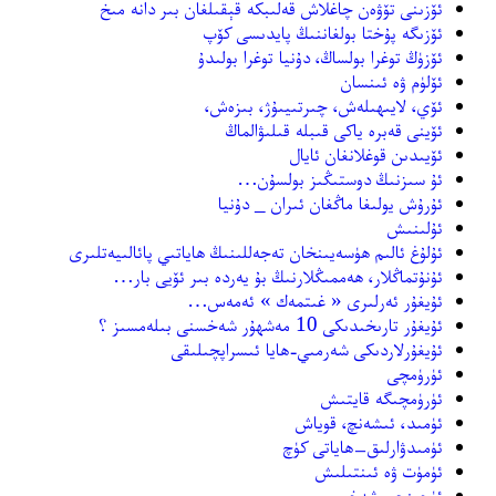
ئۆزىنى تۆۋەن چاغلاش قەلىبكە قېقىلغان بىر دانە مىخ
ئۆزىگە پۇختا بولغاننىڭ پايدىسى كۆپ
ئۆزۈڭ توغرا بولساڭ، دۇنيا توغرا بولىدۇ
ئۆلۈم ۋە ئىنسان
ئۆي، لايىھىلەش، چىرتىيىۇژ، بىزەش،
ئۆينى قەبرە ياكى قىبلە قىلىۋالماڭ
ئۆيىدىن قوغلانغان ئايال
ئۇ سىزنىڭ دوستىڭىز بولسۇن…
ئۇرۇش يولىغا ماڭغان ئىران _ دۇنيا
ئۇلىنىش
ئۇلۇغ ئالىم ھۈسەيىنخان تەجەللىنىڭ ھاياتىي پائالىيەتلىرى
ئۇنۇتماڭلار، ھەممىڭلارنىڭ بۇ يەردە بىر ئۆيى بار…
ئۇيغۇر ئەرلىرى « غىتمەك » ئەمەس…
ئۇيغۇر تارىخىدىكى 10 مەشھۇر شەخسنى بىلەمسىز ؟
ئۇيغۇرلاردىكى شەرمىي-ھايا ئىسراپچىلىقى
ئۈرۈمچى
ئۈرۈمچىگە قايتىش
ئۈمىد، ئىشەنچ، قوياش
ئۈمىدۋارلىق—ھاياتى كۈچ
ئۈمۈت ۋە ئىنتىلىش
ئۈچىنجى شەخىس