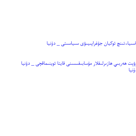
سىيا-تىنچ ئوكيان جۇغراپىيىۋى سىياسىتى _ دۇنيا
ېت ھەربىي ھازىرلىقلار مۇسابىقىسىنى قايتا ئوينىماقچى _ دۇنيا
نيا