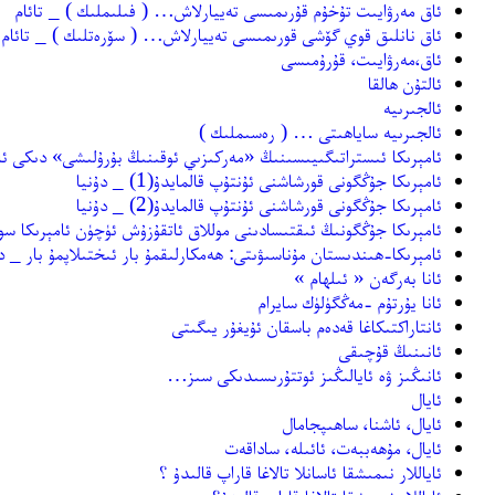
ئاق مەرۋايىت تۇخۇم قۇرىمىسى تەييارلاش… ( فىلىملىك ) _ تائام
ئاق نانلىق قوي گۆشى قورىمىسى تەييارلاش… ( سۆرەتلىك ) _ تائام
ئاق،مەرۋايىت، قۇرۇمىسى
ئالتۇن ھالقا
ئالجىرىيە
ئالجىرىيە ساياھىتى … ( رەسىملىك )
ئامېرىكا ئىستراتىگىيىسىنىڭ «مەركىزىي ئوقىنىڭ بۇرۇلىشى» دىكى ئا
ئامېرىكا جۇڭگونى قورشاشنى ئۇنتۇپ قالمايدۇ(1) _ دۇنيا
ئامېرىكا جۇڭگونى قورشاشنى ئۇنتۇپ قالمايدۇ(2) _ دۇنيا
ئامېرىكا جۇڭگونىڭ ئىقتىسادىنى موللاق ئاتقۇزۇش ئۈچۈن ئامېرىكا سوۋ
ئامېرىكا-ھىندىستان مۇناسىۋىتى: ھەمكارلىقمۇ بار ئىختىلاپمۇ بار _ دۇ
ئانا بەرگەن « ئىلھام »
ئانا يۇرتۇم -مەڭگۈلۈك سايرام
ئانتاراكتىكاغا قەدەم باسقان ئۇيغۇر يىگىتى
ئانىنىڭ قۇچىقى
ئانىڭىز ۋە ئايالىڭىز ئوتتۇرىسىدىكى سىز…
ئايال
ئايال، ئاشنا، ساھىپجامال
ئايال، مۇھەببەت، ئائىلە، ساداقەت
ئاياللار نىمىشقا ئاسانلا تالاغا قاراپ قالىدۇ ؟