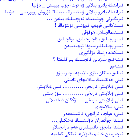
ئىراننىڭ يادرو پىلانى ۋە ئوت-چۆپ يېيىش _ دۇنيا
ئىراننىڭ يادرو پىلانى ۋە ئىسرائىلىيەنىڭ ئۇرۇش پوپوزىسى _ دۇنيا
ئىرىڭىزنى چۈشىنىڭ، ئەپچىللىك بىلەن …
ئىستاكاننى قويۇپ قويۇشنى ئۇنتۇماڭ !
ئىستىمالچىلار، ھوقۇقى
ئىسراپچىلىق، ئاچارچىلىق، توقچىلىق
ئىسراپچىلىقلىرىمىزغا ئېچىنىمەن
ئىسكەندەرنىڭ مۈڭگۈزى
ئىشەنىچ سىزدىن قانچىلىك يىراقلىقتا ؟
ئىشەنچ
ئىللىق، ماكان، ئۆي، لايىھە، چىرتىيۇژ
ئىلى خەلقىنىڭ سالامچاي ئادىتى
ئىلى ۋىلايىتى تارىخى ……….. ئىلى ۋىلايىتى
ئىلى ۋىلايىتى تارىخى ……….. سۆز بىشى
ئىلى ۋىلايىتى تارىخى… تۇڭگان ئىختىلالى
ئىلى، سالامچاي
ئىلى، غۇلجا، تارانچى، ئالتىشەھەر
ئىلىدا جوڭغارلار دۆلىتىنىڭ تەشكىلى…
ئىلىدا مانجۇر تائىپىلىرى ھەم تارانچىلار
ئىچەرمەن خانىم-قىزلارغا ئىككى كەلىمە