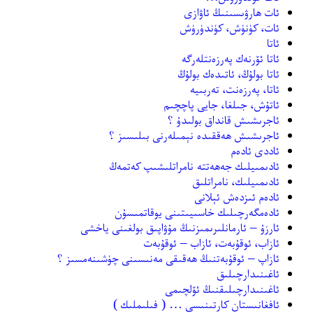
ئات ھارۋىسىنىڭ ئاۋازى
ئات، كۈنۈش، كۈندۈرۈش
ئاتا
ئاتا ئۆرنەك پەرزەنتلەرگە
ئاتا بولۇڭ، ئاتىدەك بولۇڭ
ئاتا، پەرزەنت، تەربىيە
ئاتۇش، جىلغا، جايى پاچچىم
ئاجرىشىش قانداق بولىدۇ ؟
ئاجرىشىش ھەققىدە نېمىلەرنى بىلىسىز ؟
ئاددى ئادەم
ئادىمىيلىك جەھەتتە نامراتلىشىپ كەتمەڭ
ئادىمىيلىك، نامراتلىق
ئادەم ئىزدەش ئېلانى
ئادەمگەرچىلىك خاسىيىتىنى يوقاتمىسۇن
ئارزۇ – ئارمانلىرىمىزنىڭ مۇۋاپىق بولغىنى ياخشى
ئازاب، ئوقۇبەت، ئازاب – ئوقۇبەت
ئازاپ – ئوقۇبەتنىڭ ھەقىقى مەنىسىنى چۈشىنەمسىز ؟
ئاغىنىدارچىلىق
ئاغىنىدارچىلىقنىڭ ئۆلچىمى
ئافغانىستان كارتىنىسى … ( فىلىملىك )