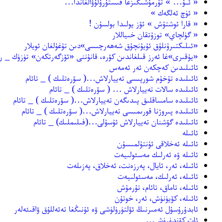
« ئـۇ… » تۇرمۇشىڭىزغا قىستۇرۇلۇۋالغاندا…
« ئۈچ ئەلگەك »
« قارا ئوشتۇش » ئۆز يولىدا بولسۇن !
« گۈلچاي» توزۇتقان خىياللار
«ئىلىكتىرۇنلۇق ئۇيۇنچۇق شەھەرچىسى»دىن تۇغۇلغان ئويلار
«يۇقىرى»غا ئەرز قىلغاندىن كۆرە، قانۇننى «ئۆزگەرتكەن» تۈزۈك _ 
ئائىلىدىن كەچكەن ئەر ئەمەس
ئائىلىدە تۇخۇم شورپىسى تەييارلاش…( سۆرەتلىك ) _ تائام
ئائىلىدە سالات تەييارلاش … ( سۆرەتلىك ) _ تائام
ئائىلىدە سامساقلىق پىدىگەن تەييارلاش…( سۆرەتلىك ) _ تائام
ئائىلىدە پىروژنا قورىمىسى تەييارلاش…( سۆرەتلىك ) _ تائام
ئائىلىدە گۆشنان تەييارلاش ئۇسۇلى…(فىلىملىك) _ تائام
ئائىلە
ئائىلە ئەخلاقى ئۇنتۇلمىسۇن
ئائىلە ۋە ئەرلىك مەسئولىيەت
ئائىلە، ئەر، ئايال، پەرزەنت، ئەخلاق، پەزىلەت
ئائىلە، ئەرلىك، مەسئولىيەت
ئائىلە، تاماق، تائام، تۇرمۇش
ئائىلە، كۆيۈنۈش، ئەر، خوتۇن
ئابدۇرۇسۇل ئەمىرنىڭ ئۆلتۈرۈلۈشى ۋە ئۇنىڭغا تەئەللۇق ۋاقىئەلەر
ئات كۆندۈرۈش…