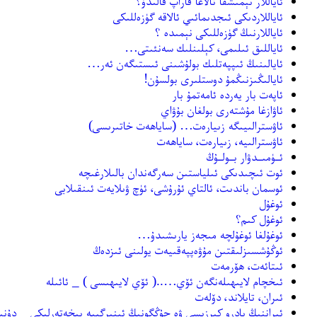
ئاياللار نېمىشقا تالاغا قاراپ قالىدۇ؟
ئاياللاردىكى ئىجدىمائىي ئالاقە گۈزەللىكى
ئاياللارنىڭ گۈزەللىكى نېمىدە ؟
ئاياللىق ئىلىمى، كېلىنلىك سەنئىتى…
ئايالىنىڭ ئىپپەتلىك بولۇشىنى ئىستىگەن ئەر…
ئايالىڭىزنىڭمۇ دوستلىرى بولسۇن!
ئاپەت بار يەردە ئامەتمۇ بار
ئاۋازغا مۇشتەرى بولغان بۇۋاي
ئاۋسترالىيىگە زىيارەت… (ساياھەت خاتىرىسى)
ئاۋسترالىيە، زىيارەت، ساياھەت
ئـۈمىـدۋار بـولـۇڭ
ئوت ئىچىدىكى ئىلياستىن سەرگەندان بالىلارغىچە
ئوسمان باندىت، ئالتاي ئۇرۇشى، ئۈچ ۋىلايەت ئىنقىلابى
ئوغۇل
ئوغۇل كىم؟
ئوغۇلغا ئوغۇلچە مىجەز يارىشىدۇ…
ئوڭۇشسىزلىقتىن مۇۋەپپەقىيەت يولىنى ئىزدەڭ
ئىتائەت، ھۆرمەت
ئىخچام لايىھىلەنگەن ئۆي…..( ئۆي لايىھىسى ) _ ئائىلە
ئىران، تايلاند، دۆلەت
ئىراننىڭ يادرو كىرزىسى ۋە جۇڭگونىڭ ئېنىرگىيە بىخەتەرلىكى _ دۇنيا