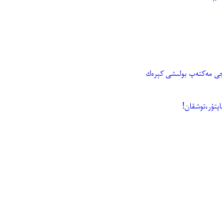
ىنچى مەكتەپ بولىشى كېرەك
پتۇر،توشقان!