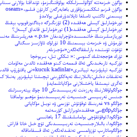
بۈگۈن خىزمەتتە كۆڭۈلسىزلىككە يولۇقتىڭىزمۇ، ئۇنداقتا بۇلارنى سىن
بۈگۈن قىزىم ئىككىمىزيۇقۇرى باھابەرگەن كارتۇن فىلىم-«oseam
بېسىمنى ئاكتىپ ئامىلغا ئايلاندۇرغىلى بولامدۇ
تورخۇمارلىق كېسلى ھەققىدە (2) ئۆزىڭىزگە دېئاگنوزقويوپ بېقىڭ
تورخۇمارلىق كېسلى ھەققىدە(1) تورخۇمارلىق قانداق كېسەل؟
توريازمىلىرىنىڭ خاتىمىسىدەئۇچرايدىغان «p.s.» ھەرپلىرىنىڭ مەنىسى نېمە؟
تۇرمۇش ۋە خىزمەت بېسىمنىڭ 10 تۈرلۈك ئاۋازسىز سىگنالى
تۇغۇت ئۈستىدە بارلىققاكەلگەن«مۆجىزىلەر
تۈرك ھۆججەتلىك كىنوسى :« ئىككى تىل، بىربوخچا
تۈركىيە تارىخىدىكى ئەڭ قىممەت كىنو ھەققىدە ئالدىن مەلۇمات
تۈركىيە تېلېۋىزىيە تېياتىرى«kucuk kadinlar»نى ياقتۇرۇپ قالدىم
تەتقىقات دەلىلى:بالىلارنىڭ تەپەككۇرىنى ئېچىشتا تېلېۋىزور يەنىلا كىت
تەڭرى نېمىشقا ياخشىلارنى مۇكاپاتلىمايدۇ
جوڭگولۇقلارنىڭ پەرزەنت تەربىيىسىدىكى 10 چوڭ يېتەرسىزلىك
جىنىس تەربىيىسى جىنسىيەت تەربىيىسىدىنمۇ مۇھىم بولماقتا
جۇڭگو vs غەربنىڭ ئوقۇتۇش تۈزىمى ۋە نوبىل مۇكاپاتى
جۇڭگوgdpسى ھەققىدەئوبرازلىق كۆرسەتمە
جۇڭگودا:ئوقۇتقۇچى بولماسلىقنىڭ 17 باھانىسى
جۇڭگودا، بالىلارجىنسىيەت تەربىيىسىدىكى ئۈچ خىل خاتا قاراش
جۇڭگومائارىپ تۈزۈلمىسى تەنقىدلەنگەن ئەڭ قىسقاماقالە
خاتىرەمدىكى سەرخىل كىنو-«بۇقاتىل ئۇنچە رەھىمسىز ئەمەس