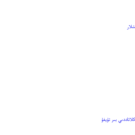
لار
ئاددىي بىر تۇيغۇ