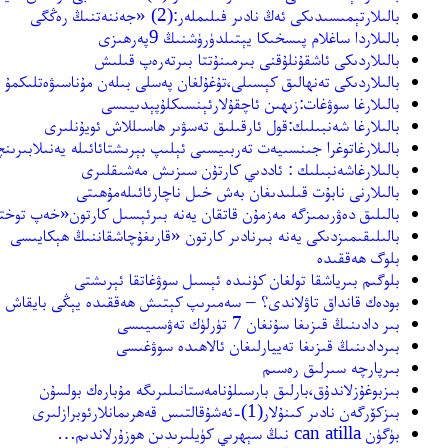
بالىلارتېمىسىدىكى ئەڭ نادىر فىلىملەر:(2) «جەننەتنىڭ رەڭگى
بالىلاردا ساغلام پىسخىكا يېتىلدۈرۈشنىڭ 9پەرھىزى
بالىلاردىكى ئاشقۇنلۇقنى بىرمىنۇتتا بىرتەرەپ قىلىش
بالىلاردىكى تەنھالىق كېسىلى،تۇغۇلغان پەسلى بىلەن مۇناسىۋەتلىكمۇ
بالىلارغا سوۋغات:زىھىن ئاچقۇلارئېنسىكلۇپېدىيىسى
بالىلارغا شەنبىلىك:قول ئارقىلىق تەسۋىر ھاسىللاش ئويۇنلىرى
بالىلارغاتوغرا جىنسىيەت تەربىيسىى ئېلىپ بېرىشتائائىلە يەنىلابىر
بالىلارغاشەنبىلىك : ئاددىي كارتۇن سىزىش مەشىقلىرى
بالىلارنى نابۇت قىلىدىغان بەش خىل ناچارئائىلەمۇھىتى
بالىلىق دەۋرىمىزگە مەزمۇن قاتقان يەنە بىرئېسىل كارتون«خەپ توختا
بالىلىقىمىزدىكى يەنە بىرنادىر كارتون «قارىغۇچاشقاننىڭ ھېكايىسى
بلوگ ھەققىدە
بلوگىم بىرياشقا تولغان كۈنىدە ئېسىل سوۋغاتقا ئېرىشتى
بودەك قانداق تاۋلاندى؟ – سەمىرىپ كېتىش ھەققىدە يېڭى بايقاش
بىر دادىنىڭ قىزىغا سۇنغان 7 تۈرلۈك تەۋسىيىسى
بىردادىنىڭ قىزىغا تەييارلىغان ئالاھىدە سوۋغىسى
بىرپارچە سىرلىق رەسىم
بىزبوغۇزلاندۇق،بارلىق بارسىلۇنامەستانىلىرىگە مۇبارەك بولسۇن
بىزكۆرگەن نادىر كىنۇلار(1)-ئەشۇقالتىس قەھرىمانلارئوبرازلىرى
بۈگۈن can atilla نىڭ سېھرىي كۈيلىرىدىن ھوزۇرلاندىم…