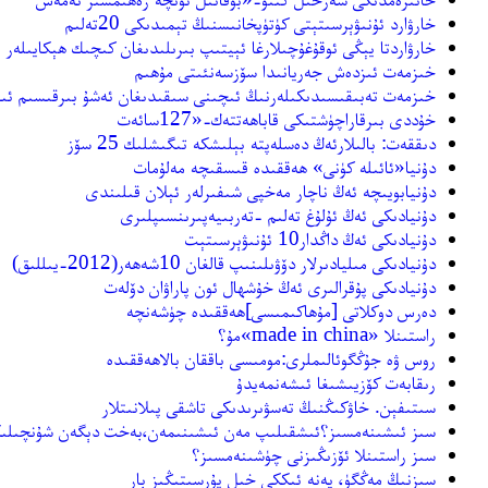
خارۋارد ئۇنىۋېرسىتېتى كۈتۈپخانىسنىڭ تېمىدىكى 20تەلىم
خارۋاردتا يېڭى ئوقۇغۇچىلارغا ئېيتىپ بىرىلىدىغان كىچىك ھېكايىلەر
خىزمەت ئىزدەش جەريانىدا سۆزسەنئىتى مۇھىم
خىزمەت تەبىقىسىدىكىلەرنىڭ ئىچىنى سىقىدىغان ئەشۇ بىرقىسىم ئىش
خۇددى بىرقاراچۈشتىكى قاباھەتتەك-«127سائەت
دىققەت: بالىلارئەڭ دەسلەپتە بېلىشكە تىگىشلىك 25 سۆز
دۇنيا«ئائىلە كۈنى» ھەققىدە قىسقىچە مەلۇمات
دۇنيابويىچە ئەڭ ناچار مەخپى شىفىرلەر ئېلان قىلىندى
دۇنيادىكى ئەڭ ئۇلۇغ تەلىم -تەربىيەپىرىنسىپلىرى
دۇنيادىكى ئەڭ داڭدار10 ئۇنىۋېرسىتېت
دۇنيادىكى مىليادىرلار دۆۋىلىنىپ قالغان 10شەھەر(2012-يىللىق)
دۇنيادىكى پۇقرالىرى ئەڭ خۇشھال ئون پاراۋان دۆلەت
دەرس دوكلاتى [مۇھاكىمىسى]ھەققىدە چۈشەنچە
راستىنلا «made in china»مۇ؟
روس ۋە جۇڭگوئالىملرى:مومىسى باققان بالاھەققىدە
رىقابەت كۆزيىشىغا ئىشەنمەيدۇ
سىتىفېن. خاۋكىڭنىڭ تەسۋىرىدىكى تاشقى پىلانىتلار
سىز ئىشىنەمسىز؟ئىشقىلىپ مەن ئىشىنىمەن،بەخت دېگەن شۇنچىلىكلا
سىز راستىنلا ئۆزىڭىزنى چۈشىنەمسىز؟
سىزنىڭ مەڭگۈ، يەنە ئىككى خىل پۇرسىتىڭىز بار