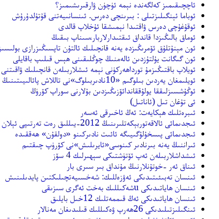
ئاچچىقىمىز كەلگەندە نېمە ئۈچۈن ۋارقىرىشىمىز؟
ئوباما ئېنگىلىزتىلى : بىرىنچى دەرس. ئىنسانىيەتنى قۇتۇلدۇرۇش
ئوقۇغۇچى دەرس ۋاقتىدا نېمىشقا ئۇخلاپ قالدى
ئوماق بالىڭىزدا قانداق ئىقتىدارلاربار،سىناپ بىقىڭ
ئون مېنۇتلۇق ئۆمرىڭىزدە يەنە قانچىلىك ئالتۇن تاپسىڭىزرازى بولىسىز
ئون گىگانت يۇلتۇزدىن ئالەمنىڭ چوڭلىقىنى ھېس قىلىپ باقايلى
ئويلاپ باقتىڭىزمۇ تورداھەركۈنى نېمە ئىشلاربىلەن قانچىلىك ۋاقىتنى 
ئويلىمغان يەردىن بىلوگىم «10نادىربىلوگ»نى تاللاش پائالىيىتىنىڭ ھەل قىلغۇچ باسقۇچىغا كىرىپتۇ!
ئوڭۇشسىزلىققا يولۇققاندائۆزىڭىزدىن بۇلارنى سوراپ كۆرۈڭ
ئى تۇغان تىل (ئاناتىل)
ئىبرەتلىك ھېكايەت: ئەڭ ئاخىرقى ئەسەر
ئىجدىمائى ئالاقەتوربېكەتلىرىنىڭ 2012-يىللىق رەت تەرتىپى ئېلان قىلىندى
ئىجدىمائى پىسخۇلۇگىيىگە ئائىت نادىركىنو «دولقۇن» ھەققىدە
ئىراننىڭ يەنە بىرنادىر كىنوسى«ئايرىلىش»نى كۆرۈپ چىقتىم
ئىشداشلاربىلەن ئەپ ئۆتۈشتىكى سېھىرلىك 4 سۆز
ئىناق ئەر -خوتۇنلارنىڭ مۇنداق بىر سىرى بار
ئىنسان تەبىئىتىدىكى ئەۋزەللىك: شەخسىيەتچىلىكتىن پايدىلىنىش
ئىنسان ھاياتىدىكى uشەكىللىك بەخت ئەگرى سىزىقى
ئىنسان ھاياتىدىكى ئەڭ قىممەتلىك 12خىل بايلىق
ئىنگىلىزتىلىدىكى 26ھەرپ ۋەكىللىك قىلىدىغان مەنالار