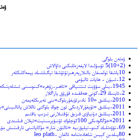
ۋەتەن بلوگى(me
ۋەتەن بلوگى
(10+2)5 ئۇسۇلىدا لايغەزەللىكنى داۋالاش
10ياشقا تولمىغان بالىلارپەرھىزتۇتۇشقا تېگىلشىك يېمەكلىكلەر
12-ئىيۇن - ھايات ئالبۇمى
1945-يىلى سۆۋېت ئىتتىپاقى «تاھىر-زۆھرە»كىنوسىنى ئىشلەپتىكەن
2-ئاينىڭ 29-كۈنى ھەققىدە قۇرۇق پاراڭلار
2010-يىللىق «10 نادىرئۇيغۇربلوگ»ىنى تەبرىكلەيمەن
2011-يىللىق «ئۇيغۇرلاردىكى ئون چوڭ بلوگنى تاللاش پائالىيىتى»باشلاندى،ئاڭلىدىڭىزمۇ؟
2011-يىللىق دۇنياۋى قىزىق نۇقتىلارنى تىزىپ باقتىم
2011«جۇڭگودىكى 100كۈچلۈك ئۇنىۋېرسىتېت»ئېلان قىلىندى
69-نۆۋەتلىك كىنو-تېلېۋزىيە «ئالتۇن شار» مۇكاپاتىنى تارقىتىش مۇراسىمىنى كۆرۈپ قويغۇلۇق
80يىلدىن كېيىن شاھادەتنامە ئالغان -leo plath