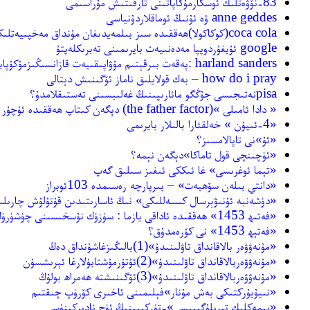
83-نۆۋەتلىك ئوسكارمۇكاپاتىنى تارقىتىش مۇراسىمى
anne geddes ۋە ئۇنىڭ ئوماقلاردۇنياسى
coca cola(كوكاكولا)ھەققىدە سىز بىلمەيدىغان مۇنداق مەخپىيەتلىكلەرمۇ بار
google ئۇيغۇردوپپا مەدەنىيەت بايرىمىنى تەبرىكلەپتۇ
harland sanders :پەقەت بىرقېتىم مۇۋاپىقىيەت قازانسىڭىزمۇكۇپايە
how do i pray – بەك قولايلىق ناماز ئۆگىنىش دېتالى
pisaنەتىجىسى جۇڭگو مائارىپىنىڭ غەلىبسىنى تەستىقلامدۇ؟
« دادا ئامىلى »(the father factor) دېگەن كىتاپ ھەققىدە ئۇچۇر
«4-ئىيۇن » خەلقئارا بالىلار بايرىمى
«ئۇ»نى تاپالامسىز؟
«ئۈچىنچى قول تاماكا»دېگەن نېمە؟
«تېما ئوغرىسى» غا ئىككى ئىغىز سىلىق گەپ
«دانتي بىلەن سۆھبەت» – بىرپارچە رەسىمدە 103ئوبراز
«دۈشەنبە ئۇنىۋېرسال كىسەللىكى» نىڭ ئاسارىتىدىن قۇتۇلۇش چارىلى
«فەتىھ 1453» ھەققىدە ئاداقى يازما : سۈزۈك نۇسخىسىنى چۈشۈرۈڭ
«فەتېھ 1453» نى كۆرەمدۇق؟
«مۇنەۋۋەر بالاقانداق تاۋلىنىدۇ»(1)بالىڭىزغاشۇنداق دەڭ
«مۇنەۋۋەربالاقانداق تاۋلىنىدۇ»(2)ئۇتۇرمۇشتابۇلارغا ئېرىشسۇن
«مۇنەۋۋەربالاقانداق تاۋلىنىدۇ»(3)ئۆگىنىشتە ھەمراھ بولۇڭ
«نىيۇيۇركتىكى بەش مۇنار»فېلىمىنى ئاخىرى كۆرۈپ چىقتىم
«يېمەكلىك تىرىلۇگىيىسى»-تۈركىيىنىڭ ئۈچ نادىركىنۇسى