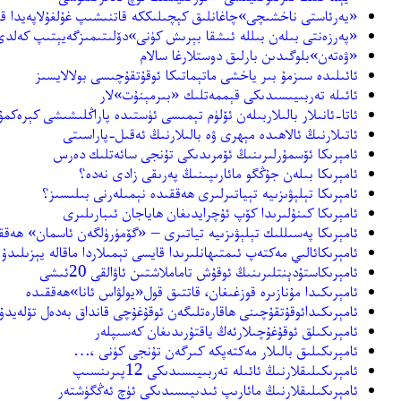
«يەرئاستى ناخشىچى»چاغانلىق كېچىلىككە قاتنىشىپ غۇلغۇلاپەيدا ق
«پەرزەنتى بىلەن بىللە ئىشقا بېرىش كۈنى»دۆلىتىمىزگەيېتىپ كەلدى
«ۋەتەن»بلوگىدىن بارلىق دوستلارغا سالام
ئائىلىدە سىزمۇ بىر ياخشى ماتېماتىكا ئوقۇتقۇچىسى بولالايسىز
ئائىلە تەربىيىسىدىكى قېممەتلىك «بىرمېنۇت»لار
ئاتا-ئانىلار بالىلاربىلەن ئۆلۈم تېمىسى ئۈستىدە پاراڭلىشىشى كېرەكم
ئاتىلارنىڭ ئالاھىدە مېھرى ۋە بالىلارنىڭ ئەقىل-پاراسىتى
ئامېرىكا ئۆسمۇرلىرىنىڭ ئۆمرىدىكى تۇنجى سائەتلىك دەرس
ئامېرىكا بىلەن جۇڭگو مائارىپىنىڭ پەرىقى زادى نەدە؟
ئامېرىكا تېلېۋىزىيە تېياتىرلىرى ھەققىدە نېمىلەرنى بىلىسىز؟
ئامېرىكا كىنۇلىرىدا كۆپ ئۇچرايدىغان ھاياجان ئىبارىلىرى
ئامېرىكا پەسىللىك تېلېۋىزىيە تياتىرى – «گۆمۈرۈلگەن ئاسمان» ھەقق
ئامېرىكائالىي مەكتەپ ئىمتىھانلىرىدا قايسى تېمىلاردا ماقالە يېزىلىدۇ
ئامېرىكاستۇدېنتلىرىنىڭ ئوقۇش تاماملاشتىن ئاۋالقى 20ئىشى
ئامېرىكىدا مۇنازىرە قوزغىغان، قاتتىق قول«يولۋاس ئانا»ھەققىدە
ئامېرىكىدائوقۇتقۇچىنى ھاقارەتلىگەن ئوقۇغۇچى قانداق بەدەل تۆلەيدۇ
ئامېرىكىلق ئوقۇغۇچىلارئەڭ ياقتۇرىدىغان كەسىپلەر
ئامېرىكىلىق بالىلار مەكتەپكە كىرگەن تۇنجى كۈنى ،…
ئامېرىكىلىقلارنىڭ ئائىلە تەربىيىسىدىكى 12پىرىنسىپ
ئامېرىكىلىقلارنىڭ مائارىپ ئىدىيىسىدىكى ئۈچ ئەڭگۈشتەر