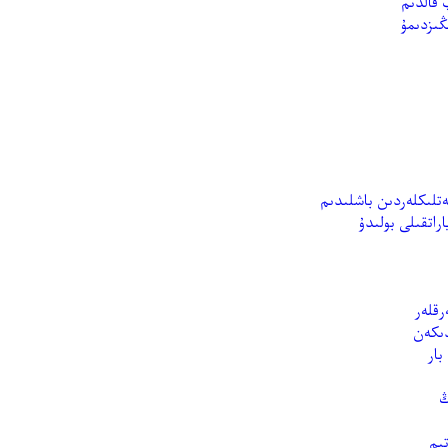
 قالدىم
ڭىزدىمۇ
تلىكلەردىن باشلىدىم
راتقىلى بولىدۇ
دىكەن
بار