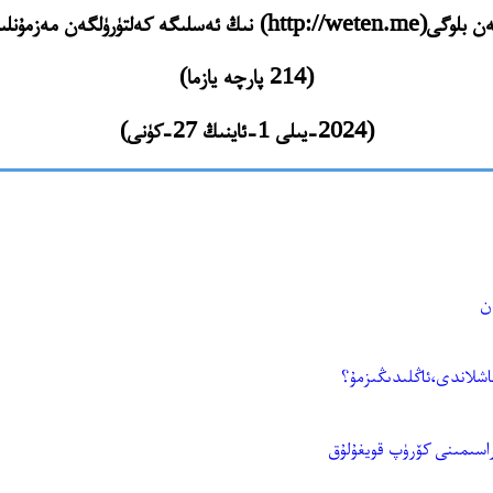
http://weten.) نىڭ ئەسلىگە كەلتۈرۈلگەن مەزمۇنلىرى
(214 پارچە يازما)
(2024-يىلى 1-ئاينىڭ 27-كۈنى)