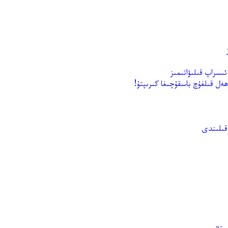
ئىسراپ قىلىۋاتىمىز