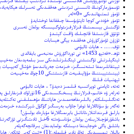
ئۆزىنى ئۆلتۈرۈۋېلىش ھادىسىسى ئۈستىدە ئىزدىنىپ بېقىشقا قىزىقىپ
ئۆسمۈرماركونىڭ ئانىسىنى ئىزدىشى ھەققىدىكى تەسىرلىك ھېكايەيادى
ئۆمۈر ئىمتىھانىدىكى «0»لەر
ئۆمۈر خۇددىي كوچا ئاپتۇبۇسىغا چىققانغا ئوخشايدۇ
ئۆگىنىش بېسىمىنىڭ قىزلارفىزىئولوگىيىسىگە بولغان تەسىرى
ئۇتۇق قازىنىشقا قانچىلىك ۋاقىت كېتىدۇ
ئۇزۇن ئۆمۈركۆرۇش ھەققىدە يېڭى ھېسابات
ئۇف….. - ھايات ئالبۇمى
ئۇھ..«فەتېھ 1453» نى تورداكۆرۈش مەنبەسى بايقالدى
ئېنگېلىزتىلى ئۆگىنىشنى ئېنگىلىزتىلىدىكى سىز بىلمەيدىغان مەخپىيە
ئېيتقانلىرىمغا ئىشەنسىڭىز، خىزمەت جەريانىدىمۇ خۇشال كەيپىيات يا
ئېينىشتېيىننىڭ مۇۋاپىقىيەت قازىنىشتىكى 10چوڭ مەخپىيەت
ئېھتىيات قىلىڭ
ئەتە، ئاپامنى ئوپراتسىيە قىلىمىز دەيدۇ؟ - ھايات ئالبۇمى
ئەرلەر ۋە خانىم-قىزلارنىڭ پىسخىكىسىدىكى 16تۈرلۈك قىزىقارلىق پەرقلەر
ئەنگىلىيىلىكلەر بالىلىرىغاھەممىدىن ھاياتنىڭ مۇھىملىقىنى تەكىتلەي
ئەگەر بۇ سۇئاللارغا توغرا جاۋاب بەرسىڭىز گۇگۇل شېركىتىدە خىزمەت 
بارلىق قىرىنداشلار،ئاناتىل بايرىمىڭلارغا مۇبارەك بولسۇن!
باشقۇرغۇچىلاربىلەن بولغان مۇناسىۋەتتە 6خىل ئادىتىڭىزنى ئۆزگەرتىڭ
باشلىق ياكى خوجايىنغا دىيىشكە بولمايدىغان بىرقانچەگەپلەر
بالىلار تېمىسىدىكى ئەڭ نادىر فىلىملەر:(1) «ئىت كەبى ئۆتكەن ھاياتىم