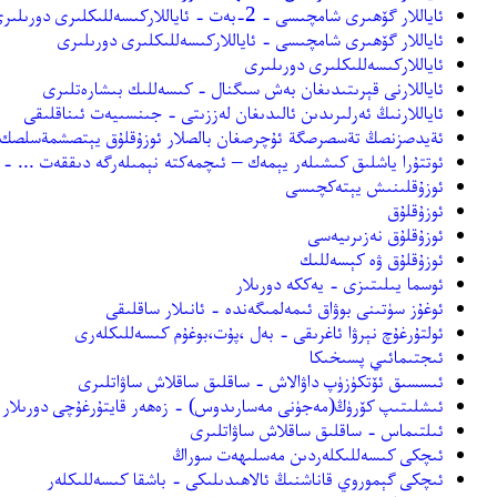
ئاياللار گۆھىرى شامچىسى - 2-بەت - ئاياللاركىسەللىكلىرى دورىلىرى
ئاياللار گۆھىرى شامچىسى - ئاياللاركىسەللىكلىرى دورىلىرى
ئاياللاركىسەللىكلىرى دورىلىرى
ئاياللارنى قېرىتىدىغان بەش سىگنال - كىسەللىك بىشارەتلىرى
ئاياللارنىڭ ئەرلىرىدىن ئالىدىغان لەززىتى - جىنسىيەت ئىناقلىقى
ئةيدصزنصڭ تةسصرصگة ئۇچرصغان بالصلار ئوزۇقلۇق يېتصشمةسلصك ۋة
ئوتتۇرا ياشلىق كىشىلەر يېمەك – ئىچمەكتە نېمىلەرگە دىققەت ... -
ئوزۇقلىنىش يېتەكچىسى
ئوزۇقلۇق
ئوزۇقلۇق نەزىرىيەسى
ئوزۇقلۇق ۋە كېسەللىك
ئوسما يىلىتىزى - يەككە دورىلار
ئوغۇز سۈتىنى بوۋاق ئىمەلمىگەندە - ئانىلار ساقلىقى
ئولتۇرغۇچ نېرۋا ئاغرىقى - بەل ،پۇت،بوغۇم كىسەللىكلەرى
ئىجتىمائىي پسىخىكا
ئىسسىق ئۆتكۈزۈپ داۋالاش - ساقلىق ساقلاش ساۋاتلىرى
ئىشلىتىپ كۆرۈڭ(مەجۈنى مەسارىدوس) - زەھەر قايتۇرغۇچى دورىلار
ئىلتىماس - ساقلىق ساقلاش ساۋاتلىرى
ئىچكى كىسەللىكلەردىن مەسلىھەت سوراڭ
ئىچكى گېموروي قاناشنىڭ ئالاھىدىلىكى - باشقا كىسەللىكلەر