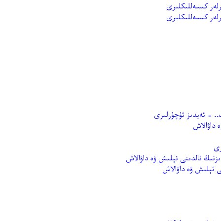
لەر كىسەللىكلىرى
لەر كىسەللىكلىرى
.. - ئەيدىز ئۇچۇرلىرى
 داۋالاش
رى
ى ئېلىش ۋە داۋالاش