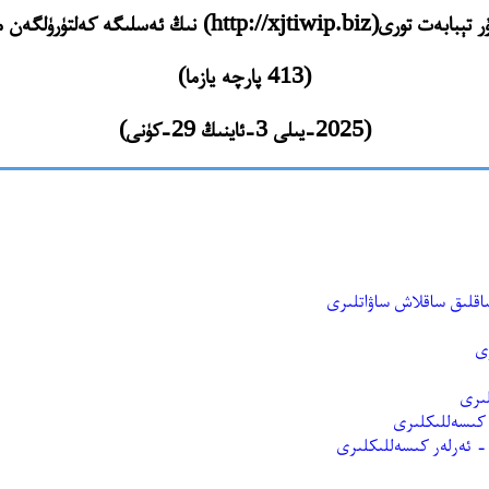
http://xjtiw) نىڭ ئەسلىگە كەلتۈرۈلگەن مەزمۇنلىرى
(413 پارچە يازما)
(2025-يىلى 3-ئاينىڭ 29-كۈنى)