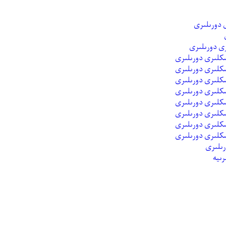
ى دورىلىرى
رىلىرى
رىيە