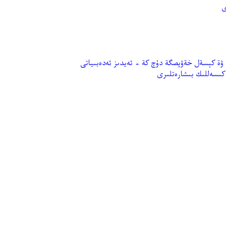
 كېسةل خةۋپصگة دۇچ كة - ئەيدىز ئەدەبىياتى
 كىسەللىك بىشارەتلىرى