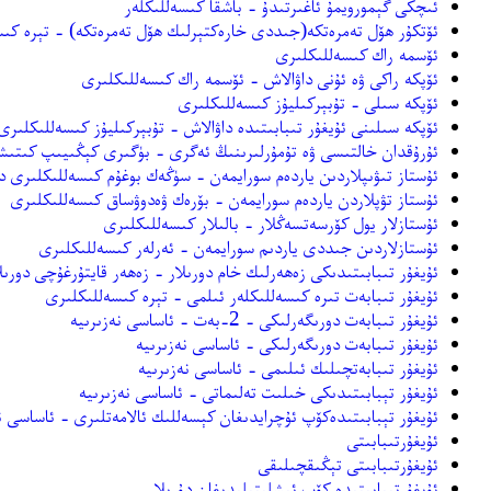
ئىچكى گېمورويمۇ ئاغىرتىدۇ - باشقا كىسەللىكلەر
ئۆتكۇر ھۆل تەمرەتكە(جىددى خارەكتېرلىك ھۆل تەمرەتكە) - تېرە كى
ئۆسمە راك كىسەللىكلىرى
ئۆپكە راكى ۋە ئۇنى داۋالاش - ئۆسمە راك كىسەللىكلىرى
ئۆپكە سىلى - تۇبېركىليۇز كىسەللىكلىرى
ئۆپكە سىلىنى ئۇيغۇر تىبابىتىدە داۋالاش - تۇبېركىليۇز كىسەللىكلىرى
ئۇرۇقدان خالتىسى ۋە تۇمۇرلىرىنىڭ ئەگرى - بۈگىرى كېڭىيىپ كىتىش
ئۇستاز تىۋىپلاردىن ياردەم سورايمەن - سۈڭەك بوغۇم كىسەللىكلىرى د
ئۇستاز تۋپلاردن ياردەم سورايمەن - بۆرەك ۋەدوۋساق كىسەللىكلىرى
ئۇستازلار يول كۆرسەتسەڭلار - بالىلار كىسەللىكلىرى
ئۇستازلاردىن جىددى ياردىم سورايمەن - ئەرلەر كىسەللىكلىرى
ئۇيغۇر تىبابىتىدىكى زەھەرلىك خام دورىلار - زەھەر قايتۇرغۇچى دورىل
ئۇيغۇر تىبابەت تىرە كىسەللىكلەر ئىلمى - تېرە كىسەللىكلىرى
ئۇيغۇر تىبابەت دورىگەرلىكى - 2-بەت - ئاساسى نەزىرىيە
ئۇيغۇر تىبابەت دورىگەرلىكى - ئاساسى نەزىرىيە
ئۇيغۇر تىبابەتچىلىك ئىلىمى - ئاساسى نەزىرىيە
ئۇيغۇر تېبابىتىدىكى خىلىت تەلىماتى - ئاساسى نەزىرىيە
ئۇيغۇر تېبابىتىدەكۆپ ئۇچرايدىغان كېسەللىك ئالامەتلىرى - ئاساسى ن
ئۇيغۇرتىبابىتى
ئۇيغۇرتىبابىتى تېڭىقچىلىقى
ئۇيغۇرتىبابىتىدە كۆپ ئىشلىتىلىدىغان دۇرىلار