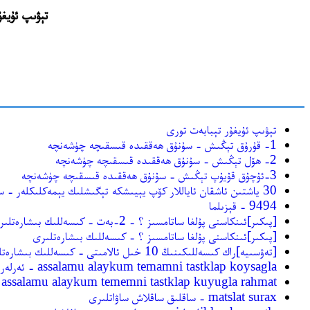
تېۋىپ ئۇيغۇر تېبابەت تورى(ip.biz
تېۋىپ ئۇيغۇر تېبابەت تورى
1- قۇرۇق تېڭىش - سۇنۇق ھەققىدە قىسقىچە چۈشەنچە
2- ھۆل تېڭىش - سۇنۇق ھەققىدە قىسقىچە چۈشەنچە
3-ئۇچۇق قۇيۇپ تېڭىش - سۇنۇق ھەققىدە قىسقىچە چۈشەنچە
30 ياشتىن ئاشقان ئاياللار كۆپ يېيىشكە تېگىشلىك يېمەكلىكلەر - ساقلىق ساقلاش ساۋاتلىرى
9494 - قېزىلما
[ﭘﯩﻜﯩﺮ]ئىنكاسنى ﭘﯘﻟﻐﺎ ﺳﺎﺗﺎﻣﺴﯩﺰ ؟ - 2-بەت - كىسەللىك بىشارەتلىرى
[ﭘﯩﻜﯩﺮ]ئىنكاسنى ﭘﯘﻟﻐﺎ ﺳﺎﺗﺎﻣﺴﯩﺰ ؟ - كىسەللىك بىشارەتلىرى
[ﺗﻪﯞﺳﯩﻴﻪ]ﺭﺍﻙ ﻛﯩﺴﻪﻟﻠﯩﻜﯩﻨﯩﯔ 10 ﺧﯩﻞ ﺋﺎﻻﻣﯩﺘﻰ - كىسەللىك بىشارەتلىرى
assalamu alaykum temamni tastklap koysagla - ئەرلەر كىسەللىكلىرى
assalamu alaykum tememni tastklap kuyugla rahmat - ئەرلەر كىسەللىكلىرى
matslat surax - ساقلىق ساقلاش ساۋاتلىرى