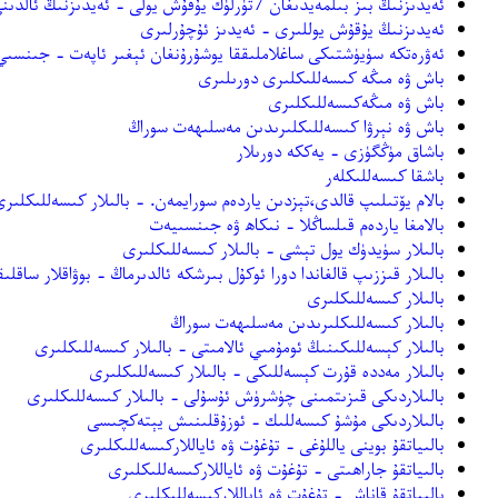
ئەيدىزنىڭ بىز بىلمەيدىغان 7تۈرلۈك يۇقۇش يولى - ئەيدىزنىڭ ئالدىنى ئېلىش ۋە داۋالاش
ئەيدىزنىڭ يۇقۇش يوللىرى - ئەيدىز ئۇچۇرلىرى
ئەۋرەتكە سۈيۈشتىكى ساغلاملىققا يوشۇرۇنغان ئېغىر ئاپەت - جىنسىي
باش ۋە مىڭە كىسەللىكلىرى دورىلىرى
باش ۋە مىڭەكىسەللىكلىرى
باش ۋە نېرۋا كىسەللىكلىرىدىن مەسلىھەت سوراڭ
باشاق مۈڭگۈزى - يەككە دورىلار
باشقا كىسەللىكلەر
بالام يۆتىلىپ قالدى،تېزدىن ياردەم سورايمەن. - بالىلار كىسەللىكلىرى
بالامغا ياردەم قىلساڭلا - نىكاھ ۋە جىنسىيەت
بالىلار سۈيدۈك يول تېشى - بالىلار كىسەللىكلىرى
بالىلار قىززىپ قالغاندا دورا ئوكۇل بىرشكە ئالدىرماڭ - بوۋاقلار ساقلى
بالىلار كىسەللىكلىرى
بالىلار كىسەللىكلىرىدىن مەسلىھەت سوراڭ
بالىلار كېسەللىكىنىڭ ئومۇمىي ئالامىتى - بالىلار كىسەللىكلىرى
بالىلار مەددە قۇرت كېسەللىكى - بالىلار كىسەللىكلىرى
بالىلاردىكى قىزىتمىنى چۈشرۈش ئۇسۇلى - بالىلار كىسەللىكلىرى
بالىلاردىكى مۇشۇ كىسەللىك - ئوزۇقلىنىش يېتەكچىسى
بالىياتقۇ بوينى ياللۇغى - تۇغۇت ۋە ئاياللاركىسەللىكلىرى
بالىياتقۇ جاراھىتى - تۇغۇت ۋە ئاياللاركىسەللىكلىرى
بالىياتقۇ قاناش - تۇغۇت ۋە ئاياللاركىسەللىكلىرى