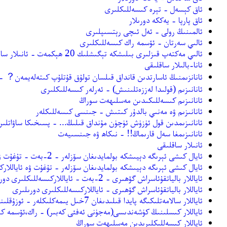
ئاق كېسەل - تېرە كىسەللىكلىرى
ئاق پارپا - يەككە دورىلار
ئالمىنىڭ رولى - ئەل ئىچى رېتسىپلىرى
ئالىي سەرتان - ئۆسمە راك كىسەللىكلىرى
ئالىي مەكتەپ قىزلىرى بىلىشكە تېگىشلىك 20 ھېكمەت - ئانىلار ساقلىقى
ئانا-بالىلار ساقلىقى
ئانانزىمنىڭ ئاسارتدىن قانداق قىلسان تولۇق قۇتلۇپ كىتەلەيمەن？ -
ئانانىزىم (قولىدا لەززەتلىنىش) - ئەرلەر كىسەللىكلىرى
ئانانىزىم كىسەللىكىدىن مەسلىھەت سوراڭ
ئانانىزىم ۋە مەنىي بالدۇر كىتىش - جىنسى كىسەللىكلەر
ئانانىزىمدىن قول ئۈزۈش ئۈچۈن مۇنداق قىلىڭ... - پسىخىكا ساۋاتلى
ئانانىزىمغا سەل قارىماڭ!! - نىكاھ ۋە جىنسىيەت
ئانىلار ساقلىقى
ئايال كىشى ئېرىگە دېيىشكە بولمايدىغان سۆزلەر - 2-بەت - تۇغۇت ۋە ئاياللاركىسەللىكلىرى
ئايال كىشى ئېرىگە دېيىشكە بولمايدىغان سۆزلەر - تۇغۇت ۋە ئاياللار
ئاياللار بالياتقۇئاسراش گۆھىرى - 2-بەت - ئاياللاركىسەللىكلىرى دورىلىرى
ئاياللار بالياتقۇئاسراش گۆھىرى - ئاياللاركىسەللىكلىرى دورىلىرى
ئاياللار سالامەتلىكىگە پايدا قىلىدىغان 7خىل يىمەكلىكلەر - ئوزۇقلىنىش يېتەكچىسى
ئاياللار كىسلىنىڭ كۈشەندىسى(مەجۈنى ئەفئى كەبىر) - راك،ئۆسمە ك
ئاياللار كىسەللىكلىرىدىن مەسلىھەت سوراڭ