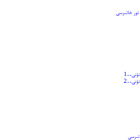
تور خاتىرسى
ۇنى--1
ۇنى--2
تىرسى