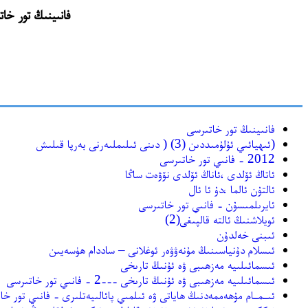
فانىينىڭ تور خاتىرسى(http://funy520.blogbus.com) نىڭ ئەسلىگ
فانىينىڭ تور خاتىرسى
(ئىھيائىي ئۇلۇمىددىن (3) ( دىنى ئىلىملىەرنى بەرپا قىلىش
2012 - فانىي تور خاتىرسى
ئاتاڭ ئۆلدى ،ئاناڭ ئۆلدى نۆۋەت ساڭا
ئالتۇن ئالما ،دۇ ئا ئال
ئايرىلمىسۇن - فانىي تور خاتىرسى
ئويلاشنىڭ ئالتە قالپىغى(2)
ئىبنى خەلدۇن
ئىسلام دۇنياسىنىڭ مۇنەۋۋەر ئوغلانى – ساددام ھۈسەيىن
ئىسمائىلىيە مەزھىبى ۋە ئۇنىڭ تارىخى
ئىسمائىلىيە مەزھىبى ۋە ئۇنىڭ تارىخى ---2 - فانىي تور خاتىرسى
ئىـمـام مۇھەممەدنىڭ ھاياتى ۋە ئىلمىي پائالىيەتلىرى - فانىي تور خا