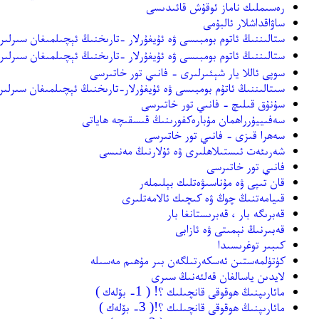
رەسىملىك ناماز ئوقۇش قائىدىسى
ساۋاقداشلار ئالبۇمى
ستالىننىڭ ئاتوم بومبىسى ۋە ئۇيغۇرلار -تارىخنىڭ ئېچىلمىغان سىرلىرى(
ستالىننىڭ ئاتوم بومبىسى ۋە ئۇيغۇرلار -تارىخنىڭ ئېچىلمىغان سىرلىر
سوپى ئاللا يار شېئىرلىرى - فانىي تور خاتىرسى
سىتالىننىڭ ئاتۇم بومبىسى ۋە ئۇيغۇرلار-تارىخنىڭ ئېچىلمىغان سىرلىرى
سۇنۇق قىلىچ - فانىي تور خاتىرسى
سەفىييۇرراھمان مۇبارەكفورىنىڭ قىسقىچە ھاياتى
سەھرا قىزى - فانىي تور خاتىرسى
شەرىئەت ئىستىلاھلىرى ۋە ئۇلارنىڭ مەنىسى
فانىي تور خاتىرسى
قان تىپى ۋە مۇناسىۋەتلىك بېلىملەر
قىيامەتنىڭ چوڭ ۋە كىچىك ئالامەتلىرى
قەبرىگە بار ، قەبرىستانغا بار
قەبىرنىڭ نېمىتى ۋە ئازابى
كىبىر توغرىسىدا
كۈتۈلمەستىن ئەسكەرتىلگەن بىر مۇھىم مەسىلە
لايدىن ياسالغان قەلئەنىڭ سىرى
مائارىپنىڭ ھوقوقى قانچىلىك ؟! ( 1- بۆلەك )
مائارىپنىڭ ھوقوقى قانچىلىك ؟!( 3- بۆلەك )