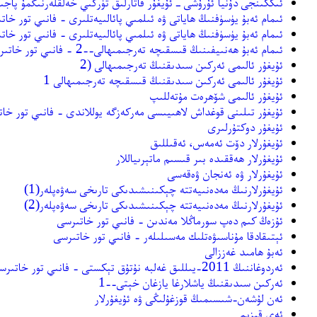
ئىككىنجى دۇنيا ئۇرۇشى ـ ئۇيغۇر قاتارلىق تۈركىي خەلقلەرنىڭمۇ پاجىئ
ئىمام ئەبۇ يۈسۈفنىڭ ھاياتى ۋە ئىلمىي پائالىيەتلىرى - فانىي تور خات
ئىمام ئەبۇ يۈسۈفنىڭ ھاياتى ۋە ئىلمىي پائالىيەتلىرى - فانىي تور خات
ئىمام ئەبۇ ھەنىيفىنىڭ قىسقىچە تەرجىمىھالى--2 - فانىي تور خاتىرسى
ئۇيغۇر ئالىمى ئەركىن سىدىقنىڭ تەرجىمىھالى (2
ئۇيغۇر ئالىمى ئەركىن سىدىقنىڭ قىسقىچە تەرجىمىھالى 1
ئۇيغۇر ئالىمى شۆھرەت مۇتەللىپ
ئۇيغۇر تىلىنى قوغداش لاھىيىسى مەركەزگە يوللاندى - فانىي تور خا
ئۇيغۇر دوكتۇرلىرى
ئۇيغۇرلار دۆت ئەمەس، ئەقىللىق
ئۇيغۇرلار ھەققىدە بىر قىسىم ماتېرىياللار
ئۇيغۇرلار ۋە ئەنجان ۋەقەسى
ئۇيغۇرلارنىڭ مەدەنىيەتتە چېكىنىشىدىكى تارىخى سەۋەپلەر(1)
ئۇيغۇرلارنىڭ مەدەنىيەتتە چېكىنىشىدىكى تارىخى سەۋەپلەر(2)
ئۇﺯﻩﯓ ﻛﯩﻢ ﺩﻩﭖ ﺳﻮﺭﻣﺎﯕﻼ ﻣﻪﻧﺪﯨﻦ - فانىي تور خاتىرسى
ئېتىقادقا مۇناسىۋەتلىك مەسىلىلەر - فانىي تور خاتىرسى
ئەبۇ ھامىد غەززالى
ئەردوغاننىڭ 2011-يىللىق غەلبە نۇتۇق تېكستى - فانىي تور خاتىرسى
ئەركىن سىدىقنىڭ ياشلارغا يازغان خېتى--1
ئەن لۇشەن-شىسىمىڭ قوزغۇلىڭى ۋە ئۇيغۇرلار
ئەي قىزىم