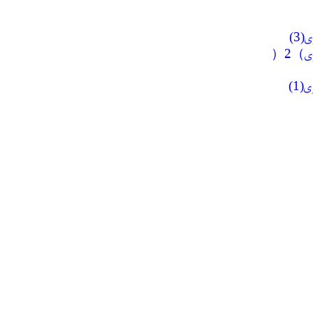
3)
ى）2（
(1)