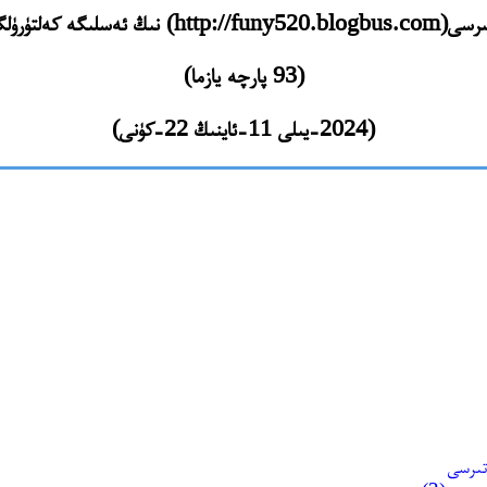
ە كەلتۈرۈلگەن مەزمۇنلىرى
(93 پارچە يازما)
(2024-يىلى 11-ئاينىڭ 22-كۈنى)
تىرسى