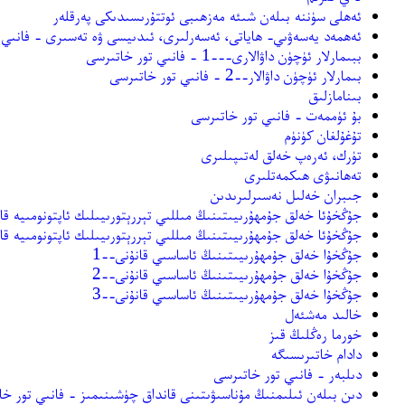
ئەھلى سۈننە بىلەن شىئە مەزھىبى ئوتتۇرىسىدىكى پەرقلەر
ئەھمەد يەسەۋىي- ھاياتى، ئەسەرلىرى، ئىدىيسى ۋە تەسىرى - فانىي 
ببىمارلار ئۈچۈن داۋالارى---1 - فانىي تور خاتىرسى
بىمارلار ئۈچۈن داۋالار--2 - فانىي تور خاتىرسى
بىنامازلىق
بۇ ئۈممەت - فانىي تور خاتىرسى
تۇغۇلغان كۈنۈم
تۈرك، ئەرەپ خەلق لەتىپىلىرى
تەھانىۋى ھىكمەتلىرى
جىبران خەلىل نەسىرلىرىدىن
جۇڭخۇئا خەلق جۇمھۇرىيىتىنىڭ مىللىي تېررېتورىيىلىك ئاپتونومىيە قان
جۇڭخۇئا خەلق جۇمھۇرىيىتىنىڭ مىللىي تېررېتورىيىلىك ئاپتونومىيە قان
جۇڭخۇا خەلق جۇمھۇرىيىتىنىڭ ئاساسىي قانۇنى--1
جۇڭخۇا خەلق جۇمھۇرىيىتىنىڭ ئاساسىي قانۇنى--2
جۇڭخۇا خەلق جۇمھۇرىيىتىنىڭ ئاساسىي قانۇنى--3
خالىد مەشئەل
خورما رەڭلىڭ قىز
دادام خاتىرىسىگە
دىلبەر - فانىي تور خاتىرسى
دىن بىلەن ئىلىمنىڭ مۇناسىۋىتىنى قانداق چۈشىنىمىز - فانىي تور خا