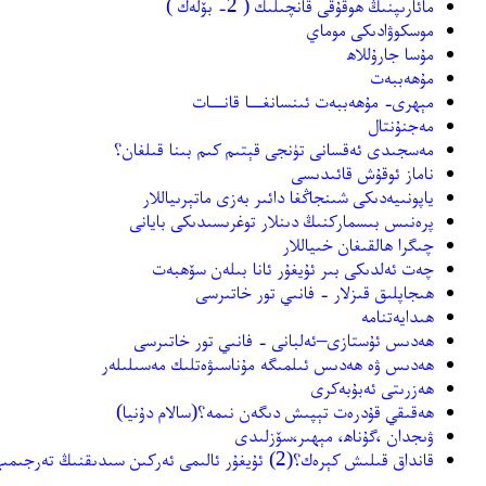
مائارىپنىڭ ھوقۇقى قانچىلىك ( 2- بۆلەك )
موسكوۋادىكى موماي
مۇسا جارۇللاھ
مۇھەببەت
مېھرى- مۇھەببەت ئىنسانغــا قانــات
مەجنۇنتال
مەسجىدى ئەقسانى تۈنجى قېتىم كىم بىنا قىلغان؟
ناماز ئوقۇش قائىدىسى
ياپونىيەدىكى شىنجاڭغا دائىر بەزى ماتېرىياللار
پرەنىس بىسماركنىڭ دىنلار توغرىسىدىكى بايانى
چىگرا ھالقىغان خىياللار
چەت ئەلدىكى بىر ئۇيغۇر ئانا بىلەن سۆھبەت
ھىجاپلىق قىزلار - فانىي تور خاتىرسى
ھىدايەتنامە
ھەدىس ئۇستازى–ئەلبانى - فانىي تور خاتىرسى
ھەدىس ۋە ھەدىس ئىلمىگە مۇناسىۋەتلىك مەسىلىلەر
ھەزرىتى ئەبۇبەكرى
ھەقىقي قۇدرەت تېپىش دىگەن نىمە؟(سالام دۇنيا)
ۋىجدان ،گۇناھ، مېھىر،سۆزلىدى
ﻗﺎﻧﺪﺍﻕ ﻗﯩﻠﯩﺶ ﻛﯧﺮﻩﻙ؟(2) ئۇيغۇر ئالىمى ئەركىن سىدىقنىڭ تەرجىمىھالى (3)