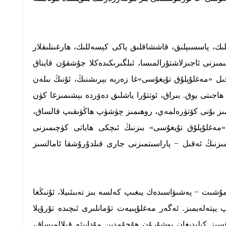
كلىك، پاسسىپلىق، قاششاقلىق ياكى كېسەللىك، ھارغىنلىقلار
مىزنى ئاجىزلاشتۇرالمىسا، ئىلگىرىكىدەكلا جۇشقۇن قايناق
 خىل «مەغلۇپلۇق تۇيغۇسى»غا زەربە بېرىشنىڭ، ئۇنىڭ بىلەن
جىتى يوق. بىراق، ئوتتۇرا ياشلىق دەۋردە بېشىمىزغا كۈن
مىز بۇنى كۆتۈرەلمەي، روھىمىز چۈشۈپ ھاڭۋىقىپ قالساق،
 «مەغلۇپلۇق تۇيغۇسى» بىزنىڭ ئىچكى ھاياتى كۈچىمىزنى
مىزنىڭ ئەقىل − پاراسىتمىزنى جارى قىلدۇرۇشقا ئامالسىز
شىت − پەشىۋاسىدەك يىغىپ كەلسە بىز تەبىئىيلا، ئۇنىڭغا
ېتەلەيمىز. ئەگەر مەغلۇپىيەت تۇمانلىرى ئىچىدە تۇرۇپلا
سىز كېلىدىغان يوشۇرۇن ھۇجۇمدىن مۇداپىئە قىلالمىساق،