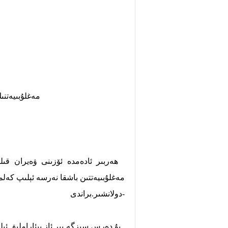
مەغلۇبىيەتنىڭ
ھەربىر ئادەمدە ئۆزىنى ۋەيران قىلىدى
مەغلۇبىيەتتىن باشقا نەرسە ئېلىپ كەلم
-دولانشىر.براندى
بۇ دەرس سىزگە بىر ئاز بىئاراملىق ئېل