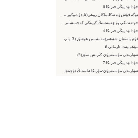
ۇدا ۋە يېڭى فىزىكا 6
تۆگە قۇش ۋە تەكلىماكان روھى(ئابدۇشۈكۈر مۇھەممەتئىمىن)
خوتەندىكى يۈ جەمەتىنىڭ كېيىنكى كەچمىشلىرى (14- يېڭى ھۆكۈمەت)
ۇدا ۋە يېڭى فىزىكا 4
ۇم باسقان شەھەر(مەمتىمىن ھوشۇر) 3- باب
ۇھەببەت ئارمانى 6
ەۋارىخى مۇسىقىيۇن-كىرىش سۆز(6)
ۇدا ۋە يېڭى فىزىكا 7
تەۋارىخى مۇسىقىيۇن:مۇزىكا ئىلمىنىڭ ئۈچىنچى پىرى مەۋلانە شەيخ ئەبۇ نەس