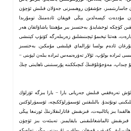
ان جاسارىتىمىز، جۇشقۇن روھىمىزنى جەۋلان قىلىش ئۈچۈن
 مۇددەت كېسەلدىن يېڭى قوپقان ئادەمنىڭ تومۇرىدا
قىن كۈچكە ئوخشايدۇ. بەختسىز بىر مۇھىتتا ياشاۋاتقان ھەر
اقارەت، ھەتتا تېخىمۇ ئېچىنىشلىق زەربىلەرگە كۆنۈپ كېتىشى
تۇرغان ئادەم بولسا تۇرالماي قېلىشى مۇمكىن. بەختسىز
سىسى ئىرادە بولۇپ، ئۇلار تەۋرەنمەس ئىرادە بىلەن لېۋىنى −
ۇ چىداپ، مەۋجۇتلۇقنىڭ كىچىككىنە پۇرسىتىنى ناھايىتى چىڭ
ۇش تەرەققىي قىلىش جەريانى بارا − بارا بىزگە ئۆزلۈك
ىكىنى تونۇتىدۇ. بالىلىقتىن ئۆسمۈرلۈككىچە، ئۆسمۈرلۈكتىن
القىدا بىز پائالىيەت، قىزىقىش قاتارلىقلارنىڭ ئورنىغا يېڭى
ىزىقىش ئالماشغانلىقىنى بايقايمىز. تەبىئەت بىز ئۈچۈن
 ھازىرلىق كۆرۈپ قويغان بولۇپ، ئۇ بىزنى يېڭى تەلەپكە