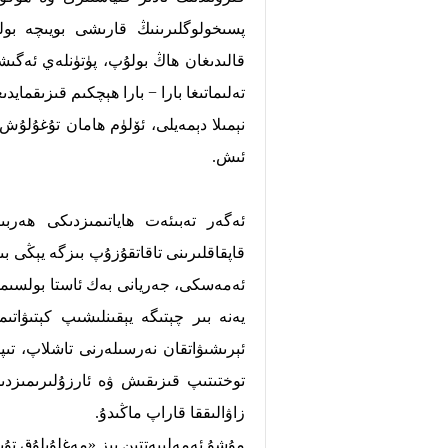
پسىخولوگلىرىنىڭ قارىشى بويىچە بولغ
قالىدىغان ھاڭ بولۇپ، پۈتۈنلەي ئەگى
تەلىماتىغا بارا − بارا ھېچكىم قىزىقمايد
نېمىلا دېمەيلى، ئۆلۈم ھامان تۇغۇلۇ
ئىش.
ئەگەر تەبىئەت ھاياتىمىزدىكى ھەرب
قاپقاقلىرىنى تاقاتقۇزۇپ بىزگە يېڭى بى
ئەمەسكى، جەريانى بەك ئاستا بولسىمۇ، ب
يەنە بىر چېتىگە يېقىنلىشىپ كېتىۋاتى
ئېرىشىۋاتقان نەرسىلەرنى تاشلاپ، تىپى
توختىتىپ قىزىقىش ۋە ئارزۇلىرىمىزدىن
زاۋالىققا قاراپ ماڭىدۇ.
مۇشۇ ئەمەلىيەتتىن بىز «مەغلۇپلۇق تۇ