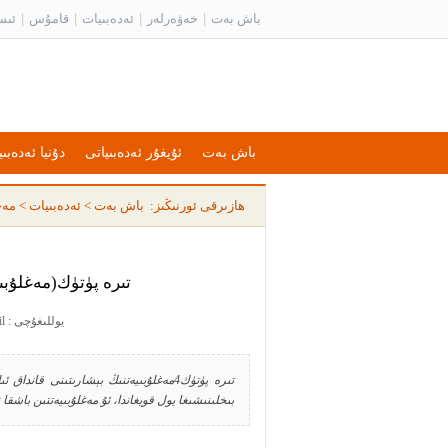
باش بەت
|
خەۋەرلەر
|
ئەدەبىيات
|
قامۇس
|
ئىس
باش بەت
ئۇيغۇر ئەدەبىياتى
دۇنيا ئەدەبىي
ھازىرقى ئورنىڭىز:
باش بەت
>
ئەدەبىيات
>
مەخ
تىرە پۈتۈك(مەغلۇبىي
يوللىغۇچى : halil يوللىغان ۋاقىت : 2011-05-27 02:41:37
تىرە پۈتۈك4مەغلۇبىيەتنىڭ بېشارىتىنى قا
بىخلىنىشىغا يول قويغاندا، ئۇ مەغلۇبىيەتتىن باشقا 