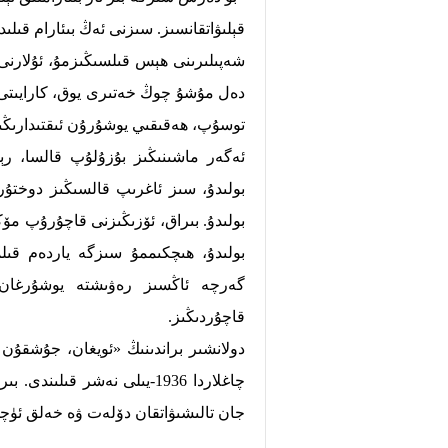
قېلىۋاتقانسىز. سىزنى ئەڭ بىئارام قىل
شەپىلىرىنى ھېس قىلسىڭىزمۇ، ئۇلارنى 
دەل مۇشۇ چوڭ خەتىرى يوق، كارايىتى 
توسۇپ، ھەقىقىي يوشۇرۇن ئىقتىدارىڭى
ئەگەر ماشىنىڭىز بۇزۇلۇپ قالسا، رېم
بولىدۇ، سىز ئاغرىپ قالسىڭىز دوختۇر 
بولىدۇ. بىراق، ئۆزىڭىزنى قاچۇرۇپ مۆ
بولىدۇ، ھىچكىممۇ سىزگە ياردەم قىل
گەرچە ئاڭسىز رەۋىشتە يوشۇرغان بول
قاچۇردىڭىز.
دولانشىر براندىنىڭ «ئويغان، جۇشقۇن ي
چاغلاردا 1936-يىلى نەشر قىل
جان تالىشىۋاتقان دۆلەت ۋە خەلق ئۈچۈ