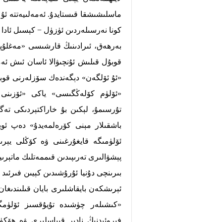
ماسلىشىشقا قىستايدۇ. ئەمەلىيەتتە ئۇ 
كونا نەرسىلەردىن ئۈزۈل − كېسىل ئادا −
بەرھەق، ئىرادىنىڭ قارشىسى «مەغلۇپل
قوبۇل قىلىش ئۇنچىۋالا ئاسان ئىش ئەم
«ئۇ ئۆلگەن» دېگەندەك سۆزلەرنى قوبۇل
«ئۆلۈم كۆلەڭگىسى» ياكى «ئۆزىنى 
تۇرسىمۇ، لېكىن بۇ خاراكتېردىكى تە
باشقىلار مېنى كۆرەلمەيدۇ» دەپ ئويل
ئۆلۈمىگە قايغۇرغىنى ۋە كۆڭلى يېرىم
پېشۋالىرى تەرىپىدىن قىممەتلىك ماتېرىي
بىرىنچى دۇنيا ئۇرۇشىدىن كېيىن فىرئىد
ئېرىشكەن بايقاشلىرى بايان قىلىندىغا
«كىشىلەر چۈشىدە تۇيۇقسىز ئۆلۈمگ
فىروئىدنىڭ نادىر قىياسلىرى ۋە ھۆكۈ