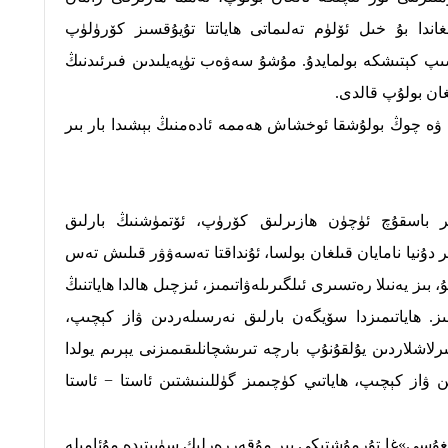
اندا بۇ خىل ئۆلۈم تەلىماتى ھاياتتا تۇيۇقسىز كۆرۈلۈپ
شىپ كېتىشكە بولمايدۇ. مۇشۇ سەۋەب تۈپەيلىدىن فىرئىدنىڭ
ىغان بولۇپ قالدى.
ش ۋە چوڭ بولۇشقا ئوخشاش ھەممە ئادەمنىڭ بېشىدا بار بىر
ىر باسقۇچ ئۈچۈن ھازىرلىق كۆرۈپ، ئۆتمۈشنىڭ بارلىق
ر دۇنيا نامايان قىلغان بولسا، ئۇنداقتا تەسەۋۋر قىلىش تەس
ىز يەنىلا رەتسىرى ئىلگىرىلەۋاتىمىز، ئىزچىل ھالدا ھاياتنىڭ
مىز. ھاياتىمىزدا سۆيگەن بارلىق نەرسىلەردىن ۋاز كېچىپ،
رلاشلاردىن يۇلقۇنۇپ بارچە تىرىشچانلىقىمىزنى يېرىم يولدا
 ۋاز كېچىپ، ھاياتىي كۈچىمىز گۈللىنىشتىن ئاستا − ئاستا
يغۇسى»غا تۇرمۇشتىكى بىر مۇقەررەرلىك سۈپىتىدە مۇئامىلە