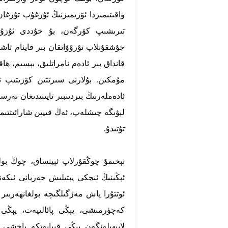
ۋاقىتىمىزدا ئۆزىمىزنىڭ ئۇرغۇپ تۇرغ
تىرىشىپ كۆرگەن، بۇ خۇددى ئۇزۇن
جۇشقۇنلاپ تۇرۇۋاتقان بىر قاينام تاش
قانداق بىر ئادەم نامراتلىق، بېسىم، ھ
مۇمكىن. بۇلارنى سىرتتىن كۆزىتىپ 
ئادەملەرنىڭ بىردىنبىر تايىنىدىغان نەر
لېۋىگە چىشلەپ، ئەڭ قىيىن شارائىتتىم
تۇتىدۇ.
تېخىمۇ چوڭقۇرلاپ ئېيتساق، چوڭ بول
ئېڭىنىڭ ئىچكى يېتىلىش جەريانى ئىكەنل
ئوتتۇرا ياش مەزگىلگىچە بولغانھەربىر ھ
كەچۈرمىشى، يېڭى پائالىيەت، يېڭى ق
لايىھىلەنگەن يېڭى قىياپەتكە ياخشى