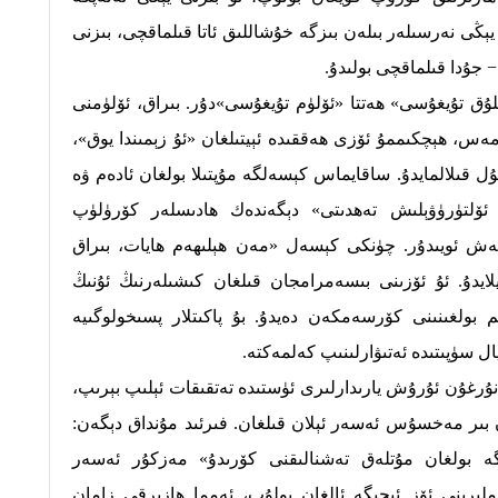
يېڭى نەرسىلەر بىلەن بىزگە خۇشاللىق ئاتا قىلماقچى، بىزنى
 جۇدا قىلماقچى بولىدۇ.
ۇق تۇيغۇسى» ھەتتا «ئۆلۈم تۇيغۇسى»دۇر. بىراق، ئۆلۈمنى
ەس، ھېچكىممۇ ئۆزى ھەققىدە ئېيتىلغان «ئۇ زېمىندا يوق»،
 قىلالمايدۇ. ساقايماس كېسەلگە مۇپتىلا بولغان ئادەم ۋە
ئۆلتۈرۈۋېلىش تەھدىتى» دېگەندەك ھادىسلەر كۆرۈلۈپ
گەش ئويىدۇر. چۈنكى كېسەل «مەن ھېلىھەم ھايات، بىراق
ايدۇ. ئۇ ئۆزىنى بىسەمرامجان قىلغان كىشىلەرنىڭ ئۇنىڭ
 بولغىنىنى كۆرسەمكەن دەيدۇ. بۇ پاكىتلار پسىخولوگىيە
ال سۈپىتىدە ئەتىۋارلىنىپ كەلمەكتە.
 نۇرغۇن ئۇرۇش يارىدارلىرى ئۈستىدە تەتقىقات ئېلىپ بېرىپ،
ن بىر مەخسۇس ئەسەر ئېلان قىلغان. فىرئىد مۇنداق دېگەن:
ە بولغان مۇتلەق تەشنالىقنى كۆرىدۇ» مەزكۇر ئەسەر
ملىرىنى ئۆز ئىچىگە ئالغان بولۇپ، ئەمما ھازىرقى زامان