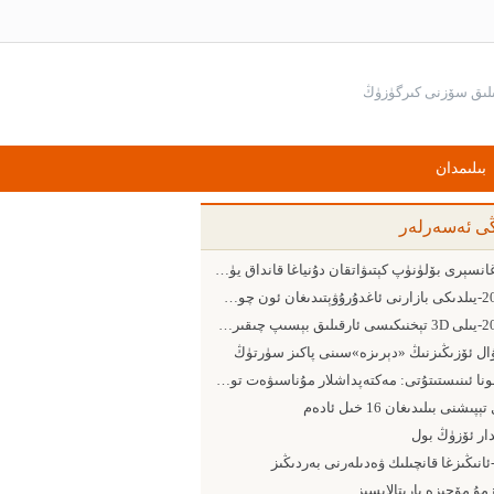
بىلىمدان
ڭى ئەسەرلەر
بارغانسېرى بۆلۈنۈپ كېتىۋاتقان دۇنياغا قانداق يۈزلىنىش كېرەك
2015-يىلدىكى بازارنى ئاغدۇرۇۋېتىدىغان ئون چوڭ ئامىل
2015-يىلى 3D تېخنىكىسى ئارقىلىق بېسىپ چىقىرىش ساھەسىدىكى 5 چوڭ يۈزلىنىش
ۋال ئۆزىڭىزنىڭ «دېرىزە»سىنى پاكىز سۈرتۈڭ
پومونا ئىنىستىتۇتى: مەكتەپداشلار مۇناسىۋەت تورىدىن پايدىلىنىشقا ئەڭ ماھىر ئىنىست
ېپىشنى بىلىدىغان 16 خىل ئادەم
دار ئۆزۈڭ بول
-ئانىڭىزغا قانچىلىك ۋەدىلەرنى بەردىڭىز
مۇ مۆجىزە يارىتالايسىز