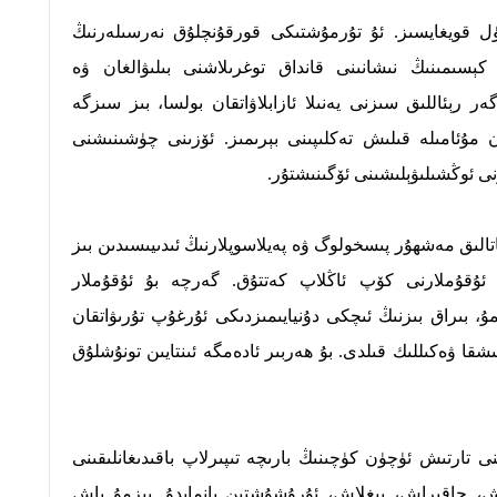
ڭۈل قويغايسىز. ئۇ تۇرمۇشتىكى قورقۇنچلۇق نەرسىلەرنىڭ
كېسىمىنىڭ نىشانىنى قانداق توغرىلاشنى بىلىۋالغان ۋە
 رېئاللىق سىزنى يەنىلا ئازابلاۋاتقان بولسا، بىز سىزگە
 مۇئامىلە قىلىش تەكلىپىنى بېرىمىز. ئۆزىنى چۈشىنىشنى
ى ئوڭشىلىۋېلىشىنى ئۆگىنىشتۇر.
قاتالىق مەشھۇر پىسخولوگ ۋە پەيلاسوپلارنىڭ ئىدىيىسىدىن بىز
ئۇقۇملارنى كۆپ ئاڭلاپ كەتتۇق. گەرچە بۇ ئۇقۇملار
مۇ، بىراق بىزنىڭ ئىچكى دۇنيايىمىزدىكى ئۇرغۇپ تۇرىۋاتقان
ىشقا ۋەكىللىك قىلدى. بۇ ھەربىر ئادەمگە ئىنتايىن تونۇشلۇق
ىنى تارتىش ئۈچۈن كۈچىنىڭ بارىچە تىپىرلاپ باقىدىغانلىقىنى
ش، جاقىراش، يىغلاش، ئۇرۇشۇشتىن يانمايدۇ. بىزمۇ ياش