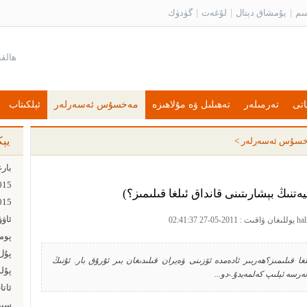
ىم
|
يۇمشاق دېتال
|
لۇغەت
|
گۈدۈك
اتى
تەرمىلەر
تەھىلىل ۋە مۇلاھىزە
مەخسۇس ئەسەرلەر
ئېلكىتاب
يې
سۇس ئەسەرلەر
>
ەتنىڭ بېشارىتىنى قانداق ئىلغا قىلىمىز؟)
ئاۋ
پۇل ت
نداق ئىلغا قىلىمىز؟ھەربىر ئادەمدە ئۆزىنى ۋەيران قىلىدىغان بىر ئۇرۇق بار. ئۇنىڭ
پۇل
نەرسە ئېلىپ كەلمەيدۇ.-دو...
ئاتا
سىز