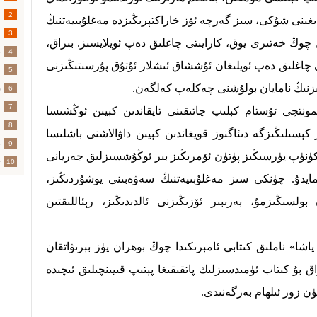
خ
2
ىدىغىنى شۇكى، سىز گەرچە ئۆز خاراكتېرىڭىزدە مەغلۇبىيەتنىڭ
3
چوڭ خەتىرى يوق، كارايىتى چاغلىق دەپ ئويلايسىز. بىراق،
4
چاغلىق دەپ ئويلىغان ئۇششاق ئىشلار ئۇتۇق پۇرسىتىڭىزنى
خ
5
زنىڭ نامايان بولۇشنى چەكلەپ كەلگەن.
ق
6
م
7
ونتچى ئۇستام كېلىپ چاتىقىنى تاپقاندىن كېيىن ئوڭشىسا
ت
8
كېسىلىڭىزگە دىئاگنوز قويغاندىن كېيىن داۋالاشنى باشلىسا
خ
9
كۈنۈپ يۈرسىڭىز پۈتۈن ئۆمرىڭىز بىر ئوڭۇشسىزلىق جەريانى
10
مايدۇ. چۈنكى سىز مەغلۇبىيەتنىڭ سەۋەبىنى يوشۇردىڭىز،
سىڭىزمۇ، بەرىبىر ئۆزىڭىزنى ئالدىدىڭىز، رېئاللىقتىن
اشا» ناملىق كىتابى ئامېرىكىدا چوڭ بوھران يۈز بېرىۋاتقان
ىندى. بىراق بۇ كىتاب ئۈمىدسىزلىك پاتقىقىغا پېتىپ قىيىنچىلىق ئىچىدە
ن زور ئىلھام بەرگەنىدى.