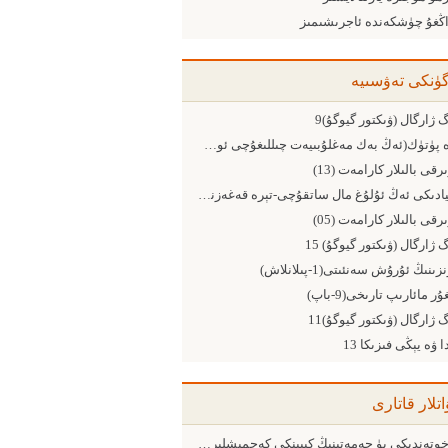
اڭغۇ چۈشكەندە ئاجرىشىمىز
گۈنكى تەۋسىيە
 ژارگال (ۋىكتور گيوگۇ)9
تىرە پۈتۈك(ئەڭ بەك مەغلۇبىيەت چىللىغۇچى ئون ئامىلدىن قانداق ساقلىنىمىز
رقى بالىلار كارامەت (13)
دۇنيادىكى ئەڭ ئۇلۇغ مال ساتقۇچى-تېرە قەغەزنىڭ ئالتىنچىسى
رقى بالىلار كارامەت (05)
 ژارگال (ۋىكتور گيوگۇ) 15
ىنىڭ ئۇرۇش سەنئىتى(1-پىلانلاش)
ۇر مائارىپ تارىخى(9-باپ)
 ژارگال (ۋىكتور گيوگۇ)11
 ۋە يېڭى فىزىكا 13
اتلار قاتارى
خوتەندىكى يۈ جەمەتىنىڭ كېيىنكى كەچمىشلىرى (11- مۇھەممەت يۈ شۇنچىڭ كېرى