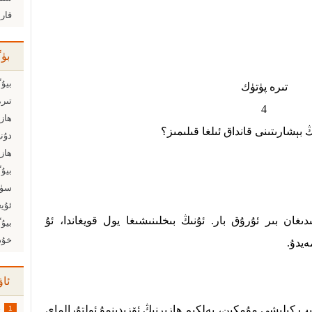
قار
بۈ
بيۇگ
تىرە پۈتۈك
4
ھازى
 بېشارىتىنى قانداق ئىلغا قىلىمىز؟
ھازى
بيۇگ
سۈنز
ئۇيغ
غان بىر ئۇرۇق بار. ئۇنىڭ بىخلىنىشىغا يول قويغاندا، ئۇ
بيۇگ
خۇدا
ەيدۇ.
ئاۋ
ىپ كېلىشى مۇمكىن، بەلكىم ھازىرنىڭ ئۆزىدىنمۇ ئولتۇرالماي
1