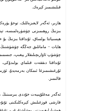
قىلىشىمىز كېرەك.
ھازىر، ئەگەر لايغىزەللىك، توخۇ يۈرە
بىزنىڭ روھىمىزنى چۈشۈرەلمىسە، تېنى
ھېسىياتتا بولساق، ئۇنداقتا بىزنىڭ بۇ
ھايات − ماماتلىق جەڭگە چۈشۈشنىڭ ھا
چۈشۈپ ئاۋارىچىلىقلار يېغىپ، جىسمى
ئۇنداقتا دىققەت قىلماي بولىدۇكى،
ئۇرغىشىمىزغا ئىمكان بەرمەيدۇ، ئۆزى
قالىمىز.
ئەگەر مەغلۇپىيەت خۇددى بىرسىنىڭ مۇ
قارشى قوزغىلىش كېرەكلىكىنى تۇنۇپ ي
ھوشيارلىغىمىزنى بوشاشتۇرۇپ، تۇيۇق