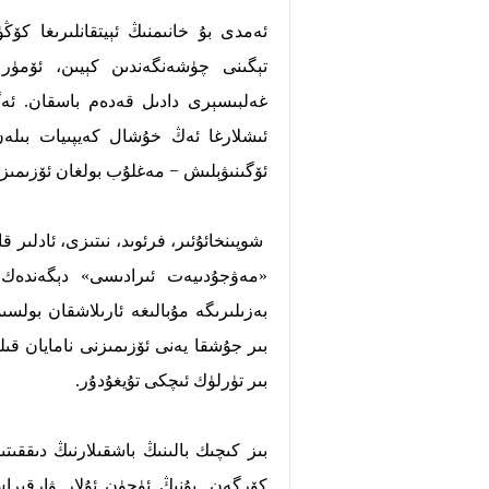
ئەمدى بۇ خانىمنىڭ ئېيتقانلىرىغا كۆ
تېگىنى چۈشەنگەندىن كېيىن، ئۆمۈر 
غەلبىسېرى دادىل قەدەم باسقان. ئەگەر
ئىشلارغا ئەڭ خۇشال كەيپىيات بىلەن
ئۆگىنىۋېلىش − مەغلۇب بولغان ئۆزىمىزن
شوپىنخائۇئىر، فرئوىد، نىتىزى، ئادلىر 
«مەۋجۇدىيەت ئىرادىسى» دېگەندەك 
بەزىلىرىگە مۇبالىغە ئارىلاشقان بولسى
بىر جۇشقا يەنى ئۆزىمىزنى نامايان قىل
بىر تۈرلۈك ئىچكى تۇيغۇدۇر.
بىز كىچىك بالىنىڭ باشقىلارنىڭ دىققىت
كۆرگەن. بۇنىڭ ئۈچۈن ئۇلار ۋارقىرا