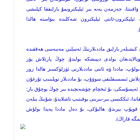
ۋاقىتتا، جەزمەن يەنە بىر ئېلېكترونمۇ بارلىققا كېلىشى
ە ئېلېكترون-ئانتى ئېلېكترون شەكلىدە بىۋاستە ھالدا
.
ىن، كىشىلەر بارلىق ماددىلارنىڭ ئەسلىي مەنبەسى ھەققىدە
ويالايدىغان بولدى دېيىشكە بولىدۇ. چوڭ پارتلاش يۈز
 بولۇپ، ماددا ۋە ئانتى ماددىلارنى ئۈزلۈكسىز ھالدا زور
پارتلاش ئىسسىقلىقى سوۋۇپ، بۇ ماددىلار توپلىنىپ تۇرغۇن
ن. ئەپسۇسكى، بۇ ئىخچام چۈشەنچىدە بىر چوڭ يوچۇق بار:
اندا، ئىككىسى بىر-بىرىنى يوقىتىپ تاشلايدۇ، شۇنىڭ بىلەن
ە قويۇپ بېرىدۇ، ھالبۇكى، بۇ دەل ماددا پەيدا بولۇش