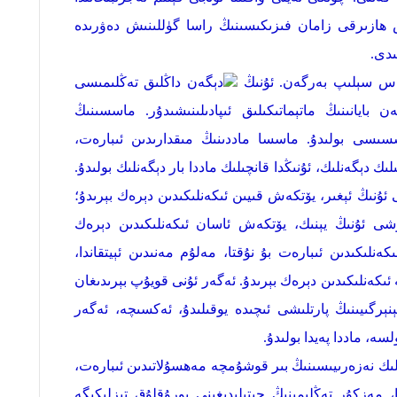
قاش ھازىرقى زامان فىزىكىسىنىڭ راسا گۈللىنىش دەۋرىدە
ىدى.
دېگەن داڭلىق تەڭلىمىسى
بايانىنىڭ ماتېماتىكىلىق ئىپادىلىنىشىدۇر. ماسسىنىڭ
اسسىسى بولىدۇ. ماسسا ماددىنىڭ مىقدارىدىن ئىبارەت،
دېگەنلىك، ئۇنىڭدا قانچىلىك ماددا بار دېگەنلىك بولىدۇ.
ىڭ ئېغىر، يۆتكەش قىيىن ئىكەنلىكىدىن دېرەك بېرىدۇ؛
ى ئۇنىڭ يېنىك، يۆتكەش ئاسان ئىكەنلىكىدىن دېرەك
كەنلىكىدىن ئىبارەت بۇ نۇقتا، مەلۇم مەنىدىن ئېيتقاندا،
ئىكەنلىكىدىن دېرەك بېرىدۇ. ئەگەر ئۇنى قويۇپ بېرىدىغان
ېرگىيىنىڭ پارتلىشى ئىچىدە يوقىلىدۇ، ئەكسىچە، ئەگەر
ە، ماددا پەيدا بولىدۇ.
يلىك نەزەرىيىسىنىڭ بىر قوشۇمچە مەھسۇلاتىدىن ئىبارەت،
 مەزكۇر تەڭلىمىنىڭ چېتىلىدىغىنى يورۇقلۇق تېزلىكىگە