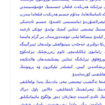
رى تېزلىكتە ھەرىكەت قىلغان جىسىمنىڭ خۇسۇسىيىتىدىن
ىگە ئاساسلانغاندا، مەلۇم جىسىم ھەرىكەت قىلغاندا سەرپ
ېغىرلاشتۇرىدۇ (ماسسىسى ئاشىدۇ). جىسىم ئادەتتىكى
ىنىڭ ئېشىشى ئىنتايىن كىچىك بولىدۇ، چۈنكى ئازغىنە
ەر كېلىدۇ. مىسالغا ئېلىپ چۈشەندۈرسەك، بىر گرام ماسسا
ېرىكا دوللىرى خەجلەپ سېتىۋالغىلى بولىدىغان ئېنېرگىيىگە
ى، زامانىۋى ئىككىلەمچى ئاتوم زەررىچىلىك تېزلەتكۈچ
رۇقلۇق تېزلىكىگە ئىنتايىن يېقىنلىشىدىغان ھالەتكىچە
ېرىشكەندىن كېيىن، كىشىلەر ئېلېكترون ۋە پروتوننىڭ
لىقىنى كۆزىتەلەيدۇ.
شىغا ئەگىشىپ ئېشىشى تېخى ماددىنىڭ پەيدا بولغانلىقى
ڭ ئېغىرلىقىنىڭ ئاشقانلىقى، خالاس. پاۋل دىراك
لىيىلىك فىزىكا ئالىمى) 1930-يىلىنىڭ ئالدى-كەينىدە چىقارغان دەۋر بۆلگۈچ ماتېماتىكىلىق
لىق تامامەن يېڭى ماددا زەررىچىسىنى ياساپ چىقىش