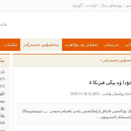
ىم
|
يۇمشاق دېتال
|
لۇغەت
|
گۈدۈك
اتى
تەرمىلەر
تەھىلىل ۋە مۇلاھىزە
مەخسۇس ئەسەرلەر
ئېلكىتاب
يې
سۇس ئەسەرلەر
>
ۇدا ۋە يېڭى فىزىكا 4
ئاۋ
پۇل ت
 بۇ ئالەمنى قانداق ياراتقانلىقىنى بىلىپ باقسام دەيمەن. ــــ ئېينىشتېينماڭا
پۇل
انسىيىلىك ئاسترونوم،...
ئاتا
سىز