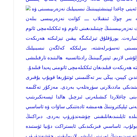
 ئەينى چاغدا ئېينىشتېيىننىڭ نىسبىيلىك نەزەرىيىسىنى ۋە
يەنە بىر چوڭ ئىنقىلاب ـــ كۋانت نەزەرىيىسى بىلەن
نەزەرىيىسىنىڭ چېتىلىدىغىنى ئاتوم ۋە ئىككىلەمچى ئاتوم
ئىبارەت. يورۇقلۇق تېزلىكىگە يېقىن تېزلىكتە ھەرىكەت
ىسىنى تەسۋىرلەشتە، بىرلىككە كەلگەن نىسبىيلىك
شى لازىم. ئېنېرگىيىنىڭ رادىئاتسىيە ھالىتىدە تارقىلىشى
تە ھەرىكەت قىلىدىغان ئىككىلەمچى ئاتومنى پەيدا قىلىدۇ.
اندىن كېيىن، يېڭى بىر تەڭلىمىنى ئوتتۇرىغا قويۇپ يۇقىرى
ىتىدىكى ماددىلارنى سۈرەتلەپ بەردى. مەزكۇر تەڭلىمە
نى چاغلاردا كىشىلەرنى ئىزچىل ھالدا ئېسەنكىرىتىپ
ەنى ئېلېكتروننىڭ ھەمىشە ئادەتتىكى ساۋات ۋە ئاساسىي
لدە ئايلىنىدىغانلىقىنى چۈشەندۈرۈپ بەردى. دىراكنىڭ
لۇپ، ئاساسىي فىزىكىدىكى ئابستراكت دۇنيا ئۈستىدە
استە سېزىمىنىڭ ئورنىنى ئېلىشى لازىملىقىنى چۈشەندۈرۈپ