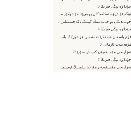
ۇدا ۋە يېڭى فىزىكا 6
تۆگە قۇش ۋە تەكلىماكان روھى(ئابدۇشۈكۈر مۇھەممەتئىمىن)
خوتەندىكى يۈ جەمەتىنىڭ كېيىنكى كەچمىشلىرى (14- يېڭى ھۆكۈمەت)
ۇدا ۋە يېڭى فىزىكا 4
ۇم باسقان شەھەر(مەمتىمىن ھوشۇر) 3- باب
ۇھەببەت ئارمانى 6
ەۋارىخى مۇسىقىيۇن-كىرىش سۆز(6)
ۇدا ۋە يېڭى فىزىكا 7
تەۋارىخى مۇسىقىيۇن:مۇزىكا ئىلمىنىڭ ئۈچىنچى پىرى مەۋلانە شەيخ ئەبۇ نەس