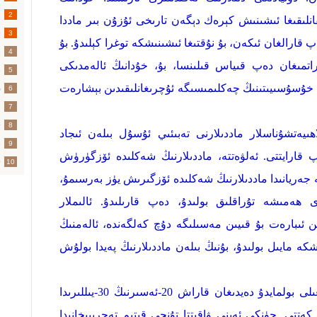
خ
2
قانلىقىغا ئىشىنىش كېرەك دېگەن تارىخى ئۇزۇن بىر ماددا
3
 قارالغان ئىكەن، بۇ نۇقتىغا ئىشىنىشكە توغرا كېلىدۇ. بۇ
4
راتمىغان دەپ قىياس قىلىنسا، بۇ، خۇدانىڭ ئالەمدىكى
خ
5
ىڭ خۇسۇسىيىتىنىڭ چەكلىمىسىگە ئۇچرىغانلىقىدىن بېشارەت
ق
6
م
7
ت
8
لاھىيەتشۇناسلار ماددىلارنى تەبىئىي ئۇسۇل بىلەن ئىجاد
خ
9
پ قارايتتى. ئەلۋەتتە، ماددىلارنىڭ شەكلىدە ئۆزگۈرۈش
10
 جەريانىدا ماددىلارنىڭ شەكلىدە ئۆزگىرىش يۈز بەرسىمۇ،
 ھەمىشە تۇراقلىق بولىدۇ، دەپ قارىلىدۇ. ئالىملار
 ئىبارەت بۇ قىيىن مەسىلىگە دۇچ كەلگەندە، ئالەمنىڭ
 مايىل بولىدۇ، بۇنىڭ بىلەن ماددىلارنىڭ پەيدا بولۇش
ماددىلارنى تەبىئىي ئۇسۇلدا ئىجاد قىلغىلى بولمايدۇ دەيدىغان قاراش 20-ئەسىرنىڭ 30-يىللىرىدا
 كەتتى. چۈنكى ئەينى ۋاقىتتا تۇنجى قېتىم تەجرىبىخانىدا