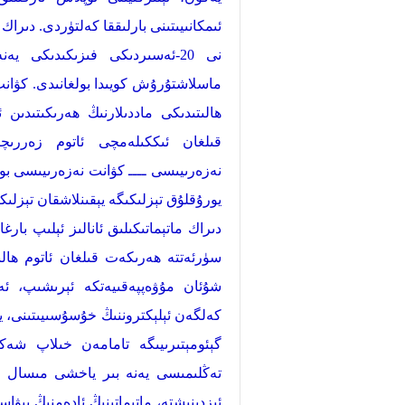
ئىمكانىيىتىنى بارلىققا كەلتۈردى. دىراك
نى 20-ئەسىردىكى فىزىكىدىكى 
ماسلاشتۇرۇش كويىدا بولغانىدى. كۋانت 
ھالىتىدىكى ماددىلارنىڭ ھەرىكىتىدىن 
قىلغان ئىككىلەمچى ئاتوم زەررىچ
نەزەرىيىسى ــــ كۋانت نەزەرىيىسى بولۇ
يورۇقلۇق تېزلىكىگە يېقىنلاشقان تېزلىك
دىراك ماتېماتىكىلىق ئانالىز ئېلىپ بارغ
سۈرئەتتە ھەرىكەت قىلغان ئاتوم ھال
شۇئان مۇۋەپپەقىيەتكە ئېرىشىپ، ئەي
كەلگەن ئېلېكتروننىڭ خۇسۇسىيىتىنى، ي
گېئومېتىرىيىگە تامامەن خىلاپ شەكى
تەڭلىمىسى يەنە بىر ياخشى مىسال بو
ئىزدىنىشتە، ماتېماتىنىڭ ئادەمنىڭ بىۋ