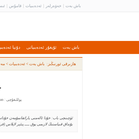
باش بەت
|
خەۋەرلەر
|
ئەدەبىيات
|
قامۇس
|
ئىس
باش بەت
ئۇيغۇر ئەدەبىياتى
دۇنيا ئەدەبىي
ھازىرقى ئورنىڭىز:
باش بەت
>
ئەدەبىيات
>
مەخ
خ
يوللىغۇچى : yusran يوللىغان ۋاقىت : 2011-12-30 19:05:11
ئۈچىنچى باب: خۇدا ئالەمنى ياراتقانمۇمەن خۇدانىڭ
بۇنداق قىياسنىڭ لازىمى يوق ــــ پىئېر لاپلاس (فر