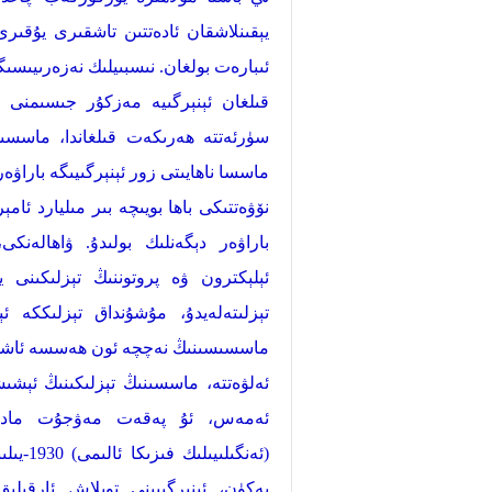
يېقىنلاشقان ئادەتتىن تاشقىرى يۇقى
ئىبارەت بولغان. نىسبىيلىك نەزەرىيىس
قىلغان ئېنېرگىيە مەزكۇر جىسىمنى ئ
سۈرئەتتە ھەرىكەت قىلغاندا، ماسسىس
ماسسا ناھايىتى زور ئېنېرگىيىگە باراۋ
نۆۋەتتىكى باھا بويىچە بىر مىليارد ئام
باراۋەر دېگەنلىك بولىدۇ. ۋاھالەنك
ئېلېكترون ۋە پروتوننىڭ تېزلىكىنى يو
تېزلىتەلەيدۇ، مۇشۇنداق تېزلىككە ئ
ماسسىسىنىڭ نەچچە ئون ھەسسە ئاشقان
ئەلۋەتتە، ماسسىنىڭ تېزلىكىنىڭ ئېشى
ئەمەس، ئۇ پەقەت مەۋجۇت ماددىنى
(ئەنگى
يەكۈن، ئېنىرگىيىنى توپلاش ئارقى