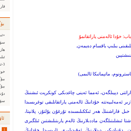
قار
بۈ
اب: خۇدا ئالەمنى ياراتقانمۇ
سۈنزىن
نلىقىنى بىلىپ باقسام دەيمەن.
ھازى
ين
ئىلى
رونوم، ماتېماتىكا ئالىمى)
بيۇگ
بيۇگ
ياراتتى دېيىلگەن، ئەمما ئەينى چاغدىكى كونكرېت ئىشنىڭ
سۆيگ
ازىر ئەمەلىيەتتە خۇدانىڭ ئالەمنى ياراتقانلىقى توغرىسىدا
ل قاراشنىڭ ھەر ئىككىلىسىدە تۇرغۇن يۇلتۇز، پلانېتا،
ئاۋ
ا ئىشلىتىلگەن ماددىلارنىڭ ئالەم يارىتىلىشتىن ئىلگىرى
. دۇنيادىكى دىنلارنىڭ ئەقىدىلىرى ئارىسىدا خۇدانىڭ
1