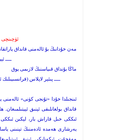
ئۈچىنچى ب
مەن خۇدانىڭ بۇ ئالەمنى قانداق ياراتقا
ــــ ئېينىشتې
ماڭا بۇنداق قىياسنىڭ لازىمى يوق
ــــ پىئېر لاپلاس (فرانسىيىلىك ئاست
ئىنجىلدا خۇدا «تۇنجى كۈنى» ئالەمنى 
قانداق بولغانلىقى ئېنىق ئېيتىلمىغان. ھ
ئىككى خىل قاراش بار، لېكىن ئىككى خى
يەرشارى ھەمدە ئادەمنىڭ تېنىنى ياساشت
مەۋجۇت ئىكەنلىكى ئېنىق ئېيتىلمىغان