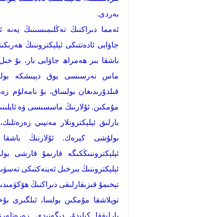
بەردى.
ئەمما دىراكنىڭ تەڭلىمىسىنىڭ يەنە ئ
جاۋابى ئادەتتىكى ئېلېكتروننىڭ ھەرىك
باشقا بىر ھەمراھ جاۋابى بار، بۇ خىل
ماس نەرسىسى يوق دېيىشكە بولىد
قىلدۇرىدىغان بولساق، بۇ نامەلۇم زەر
مۇمكىن. ئۇلارنىڭ ماسسىسى ۋە ئايلىن
بارلىق ئېلېكترونلار مەنپىي زەرەتل
بولۇشى كېرەك. ئۇلارنىڭ باشقا خ
ئېلېكتروننىڭكىگە قارىمۇ قارشى بو
ئېلېكتروننىڭ بىرخىل ئەينەكتىكى تەسۋىر
تېخىمۇ قىزىقارلىقى دىراكنىڭ ھۆكۈمىدىن
توپلاشقا مۇمكىن بولسا، ئىلگىرى بۇخ
بارلىققا كېلىدۇ، دېگەنىدى. زەرەتل