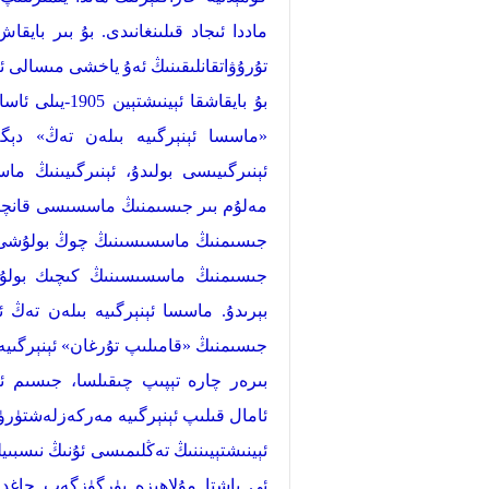
ماددا ئىجاد قىلىنغانىدى. بۇ بىر باي
تۇرۇۋاتقانلىقىنىڭ ئەۇ ياخشى مىسالى ئ
بۇ بايقاشقا ئېينىشتېين 1905-يىلى ئاساس سېلىپ بەرگەن. ئۇنىڭ
«ماسسا ئېنېرگىيە بىلەن تەڭ» دېگەن 
ئېنىرگىيىسى بولىدۇ، ئېنىرگىيىنىڭ م
مەلۇم بىر جىسىمنىڭ ماسسىسى قانچىلىك 
جىسىمنىڭ ماسسىسىنىڭ چوڭ بولۇشى ئۇن
جىسىمنىڭ ماسسىسىنىڭ كىچىك بولۇش
بېرىدۇ. ماسسا ئېنېرگىيە بىلەن تەڭ ئى
جىسىمنىڭ «قامىلىپ تۇرغان» ئېنېرگىيە 
بىرەر چارە تېپىپ چىقىلسا، جىسىم ئېن
ئامال قىلىپ ئېنېرگىيە مەركەزلەشتۈرۈلس
ئېينىشتېيىننىڭ تەڭلىمىسى ئۇنىڭ نىسبى
ئي باشتا مۇلاھىزە يۈرگۈزگەب چاغدا،