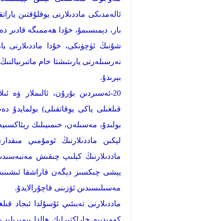
ئالەمدىكى ماددىلارنى يوقلۇقتىن يارات
بار، دېمىسىمۇ، خۇدا ھەممىگە قادىر دەپ
شۇنىڭ ئۈچۈنكى، خۇدا ماددىلارنى يا
نەرسىلەرنى يارىتىشتا خام ماتىرىيالن
بېرىدۇ.
20-ئەسىردىن بۇرۇن، ئالىملار ۋە ئى
قىلغىلى ياكى يوقاتقىلى) بولمايدۇ دە
بولىدۇ، مەسىلەن، خىمىيىلىك رېئاكسىيە
لېكىن ماددىلارنىڭ ئومۇمىي مىقدارى
ماددىلارنىڭ كېلىپ چىقىش مەنبەسىدىن
يېشى چىكسىز دېگەن قاراشقا ئىشىنىشكە
مەسىلىسىدىن ئۆزىنى قاچۇرالايدۇ.
كومېدىيە خاراكتېرلىك ھالدا يىمىرىلىپ