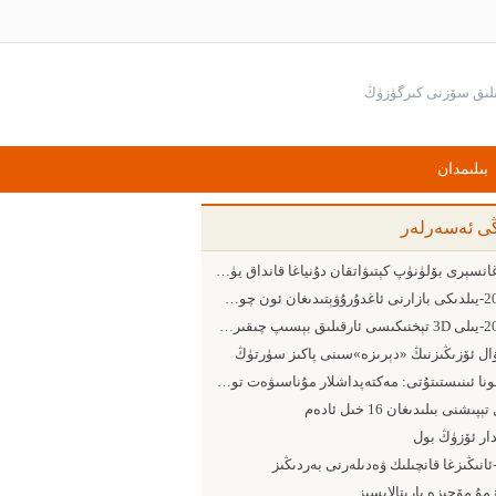
بىلىمدان
ڭى ئەسەرلەر
بارغانسېرى بۆلۈنۈپ كېتىۋاتقان دۇنياغا قانداق يۈزلىنىش كېرەك
2015-يىلدىكى بازارنى ئاغدۇرۇۋېتىدىغان ئون چوڭ ئامىل
2015-يىلى 3D تېخنىكىسى ئارقىلىق بېسىپ چىقىرىش ساھەسىدىكى 5 چوڭ يۈزلىنىش
ۋال ئۆزىڭىزنىڭ «دېرىزە»سىنى پاكىز سۈرتۈڭ
پومونا ئىنىستىتۇتى: مەكتەپداشلار مۇناسىۋەت تورىدىن پايدىلىنىشقا ئەڭ ماھىر ئىنىست
ېپىشنى بىلىدىغان 16 خىل ئادەم
دار ئۆزۈڭ بول
-ئانىڭىزغا قانچىلىك ۋەدىلەرنى بەردىڭىز
مۇ مۆجىزە يارىتالايسىز