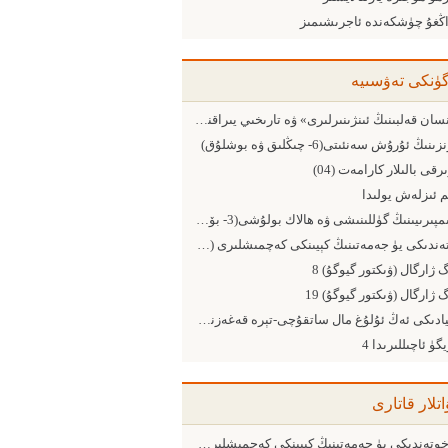
اڭغۇ چۈشكەندە ئاجرىشىمىز
گۈنكى تەۋسىيە
«ئىنسان قەلبىنىڭ ئىنژىنىرلىرى» ۋە تارىخىي يىراقنى كۆرمەسلىك(ئابدۈشۈكۈر
ىڭ ئۇرۇش سەنئىتى(6- چىڭلىق ۋە بوشلۇق)
رقى بالىلار كارامەت (04)
م ئىزلەش يولىدا
3-ئىمپىرىيىنىڭ گۈللىنىشى ۋە ھالاك بولۇشى(3- بۆلۈم ئۇرۇش يولىغا مېڭىش)
خوتەندىكى يۈ جەمەتىنىڭ كېيىنكى كەچمىشلىرى (7- توپىلاڭ)
 ژارگال (ۋىكتور گيوگۇ) 8
 ژارگال (ۋىكتور گيوگۇ) 19
دۇنيادىكى ئەڭ ئۇلۇغ مال ساتقۇچى-تېرە قەغەزنىڭ بىرىنچىسى
ۈ ئاچىللىرىدا 4
اتلار قاتارى
خوتەندىكى يۈ جەمەتىنىڭ كېيىنكى كەچمىشلىرى (11- مۇھەممەت يۈ شۇنچىڭ كېرى