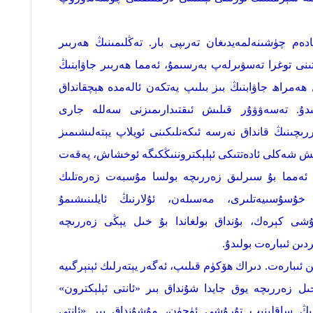
ادەم چۈشىنەلمەيدىغان تەرىپى بار. تەڭلىمىنىڭ ھەربىر
ىتىنى توغرا تەسۋىرلەپ بەرسىمۇ، ئەمما ھەربىر جاۋابنىڭ
 ھەمراھ جاۋابنىڭ بىز بىلىپ يەتكەن ئالەمدە ھېچقانداق
ۇ. تەسەۋۋۇر قىلىش ئىقتىدارىمىزنى سەللە جارى
رىچىنىڭ قانداق نەرسە ئىكەنلىكىنى ئويلاپ يېتەلىشىمىز
ىش شەكلى ئادەتتىكى ئېلېكتروننىڭكىگە ئوخشاش، پەقەت
ىك، ئەمما بۇ سىرلىق زەررىچە بولسا مۇسبەت زەرەتلىك
ۇسۇسىيەتلىرى، مەسىلەن، ئۇلارنىڭ ئايلىنىشىمۇ
لۇشى كېرەك، بۇنداق بولغاندا بۇ خىل يېڭى زەررىچە
دىن ئىبارەت بولىدۇ.
 ئىبارەت. دىراك ھۆكۈم قىلىپ، ئەگەر يېتەرلىك ئېنېرگىيە
ىل زەررىچە يوق جايدا شۇنداق بىر «ئانتى ئېلېكترون»
ەرنىڭ ساقلىنىپ تۇرۇشى ئۈچۈن، مۇشۇنداق بىر «ئانتى