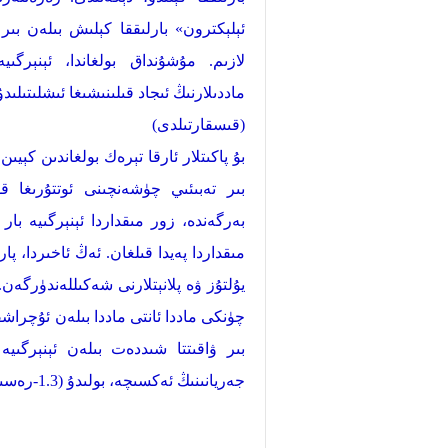
ئېلېكترون» بارلىققا كېلىش بىلەن بىر 
لازىم. مۇشۇنداق بولغاندا، ئېنېرگىي
ماددىلارنىڭ ئىجاد قىلىنىشىغا ئىشلىتىلىدۇ
(قىسقارتىلدى)
بۇ پاكىتلار ئارقا تېرەك بولغاندىن كېي
بىر تەبىئىي چۈشەنچىنى ئوتتۇرىغا ق
بەرگەندە، زور مىقداردا ئېنېرگىيە بار
مىقداردا پەيدا قىلغان. ئەڭ ئاخىردا، 
يۇلتۇز ۋە پلانېتلارنى شەكىللەندۈرگە
چۈنكى ماددا ئانتى ماددا بىلەن ئۇچراشق
بىر ۋاقىتتا شىددەت بىلەن ئېنېرگىي
جەريانىنىڭ ئەكسىچە، بولىدۇ (1.3-رەسىمگە قاراڭ).