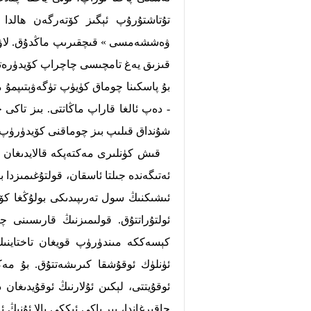
تۇتاشتۇرۇپ ئېگىز كۆتەرگەن ھالدا 
ۋەششەمسى » قىچقىرىپ ماڭدۇق. لاۋۇلد
قىزىق يەغ تامچىسى چاچراپ كۆيدۈرەتت
بۇ پاسكىنا چوماق كۈيۈپ تۈگەۋېتىپمۇ مې
- دەپ ئالغا قاراپ ماڭاتتى. بىز تاك
شۇنداق قىلىپ بىز چوماقنى كۆيدۈرۈپ،
قىش كۈنلىرى مەكتەپكە قالايدىغان كۆ
ئەتىگەندە جىلتا ئاسقان، قولتۇغىمىزدا 
ئىشىكنىڭ سول تەرىپىدىكى بولۇڭغا كۆ
ئولتۇراتتۇق. قولىمىزنىڭ قارىسىنى چ
كېسەككە مىندۈرۈپ قويغان تاختاينىڭ
ئۈنلۈك ئوقۇشقا كىرىشەتتۇق. بۇ مەكت
ئوقۇيتتى، لېكىن ئۇلارنىڭ ئوقۇيدىغان
چاقىرغاندا، بىر ياكى ئىككى بالا ئۇنىڭ ئ