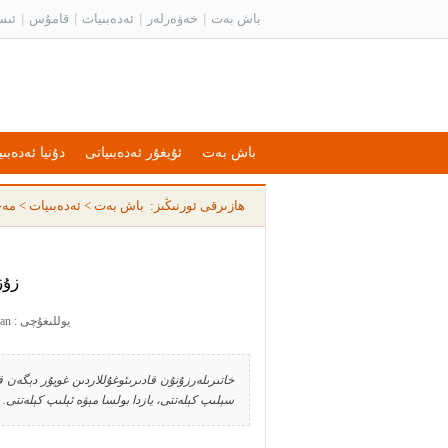
باش بەت
|
خەۋەرلەر
|
ئەدەبىيات
|
قامۇس
|
ئىس
باش بەت
ئۇيغۇر ئەدەبىياتى
دۇنيا ئەدەبىي
ھازىرقى ئورنىڭىز:
باش بەت
>
ئەدەبىيات
>
مەخ
زۇز
يوللىغۇچى : yusran يوللىغان ۋاقىت : 2012-01-03 18:18:50
خاتىرىلەرزۇنۇن قادىرىئوغۇللاردىن غوپۇر دېگەن قا
سېلىپ كېلەتتى، يازدا بولسا مېۋە ئېلىپ كېلەتتى. ب