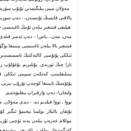
مەۋلان مېنى بىلىگىمدىن تۇتۇپ سۆرەپ
پالاقنى قايسىڭ تۇتىسەن، - دەپ سورىد
ھېلىقى قىتىغىر بىلەن ئۇنىڭ ئاغىنىسى 
مەن، مەن....
باس! – دەپ ئەمىر قىلدى 
قىتىغىر بالا بىلەن ئاغىنىسى يېنىمغا ي
ئىككى پۇتۇمنى كالتەكنىڭ تاسمىسىدىن 
تازا چىڭ ئورىدى. پۇتلىرىم بۇغۇلۇپ زى
سىلىقلىنىپ كەتكەن سېپىنى ئىككى قو
پۇتۇمنىڭ تاپىنىغا كۈچەپ تۇرۇپ بىرنى 
ۋايجان!- دەپ ۋارقىراپ يىغلىۋەتتىم.
توۋا ، توۋا قىلدىم دە، - دېدى مەۋلان.
تۇتقان بالىلار بولسا تېخىمۇ ئىگىز ك
موللام غەزەپ بىلەن يەنە ئۈچنى ئۇرى
كۆيگەندەك بولۇپ، ئاغرىغى بېشىمغىچە