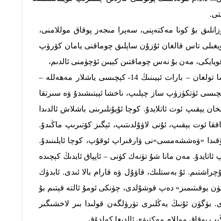
تى.
لىق بۇ كونا مەكتەپنى، سەپرا مىجەز پوقاق موللامنى،
يغىلى تاس قالغان ئۇزۇن ساپلىق چوماقنى يامان كۆرۈپ
قويايكى، مەن بۇ نەس چوماقتىن كېيىن ئۆچۈمنى ئالدىم،
ئۆچ ئېلىشىم مۇنداق بولدى: ئاي راسا تولغان – بارات ئېيىنىڭ 14- كېچىسى ياشلار مەھەللە –
ېچىسى ئۈتكۈزۈپ ساز چېلىپ، ناخشا ئېيتىشىدۇ ۋە سىرتقا
خان يېقىپ ئوت ئاتلايدۇ. كوچا ئۇيۇنلىرىنى باشلاش ئالدىدا
ققا ئوت يېقىپ، ئۇنى لاۋۇلدىتىپ، ئېگىز كۆتىرىپ ماڭىدۇ.
رۇقىدا «ۋەششەمسى»نى ۋارقىراپ ئوقۇپ، كوچا ئايلىنىدۇ.
ايدۇ. مەن مانا شۇ تۈنەك كۈنى – ئاپپاق ئايدىڭ كېچىدە
ۇچراشتىم. ئۇ بەستلىك، قاۋۇل ۋە قارام بالا ئىدى. ئابدۈك
ۈن يوقىتىمىز» دەپ قوشۇلدى، چۈنكى ئومۇ ئالتە قېتىم بۇ
 بۈگۈن ئۇنىڭ يەڭلىرى تۈرۈلگەن قولىدا بىر لاخشىگىر
ڭىپ پوقاق موللام مەكتىۋى ئالدىغا كەلدۇق.