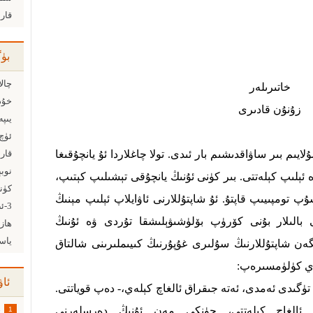
قار
بۈ
چالا
خاتىرىلەر
خۇدا
زۇنۇن قادىرى
يىم بىر ساۋاقدىشىم بار ئىدى. تولا چاغلاردا ئۇ يانچۇقىغا
قارا
ە ئېلىپ كېلەتتى. بىر كۈنى ئۇنىڭ يانچۇقى تېشىلىپ كېتىپ،
كۈنىگ
ۇپ تومپىيىپ قاپتۇ. ئۇ شاپتۇللارنى ئاۋايلاپ ئېلىپ مېنىڭ
كى بالىلار بۇنى كۆرۈپ بۆلۈشىۋېلىشقا تۇردى ۋە ئۇنىڭ
ھازى
لگەن شاپتۇللارنىڭ سۇلىرى غۇپۇرنىڭ كىيىملىرىنى شالتاق
مەي كۈلۈمسىرەپ:
ئاۋ
 تۈگىدى ئەمدى، ئەتە جىقراق ئالغاچ كېلەي،- دەپ قوياتتى.
 ئالغاچ كېلەتتى، چۈنكى مەن ئۇنىڭ دەرسلەرنى
1