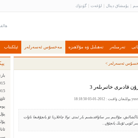
ىم
|
يۇمشاق دېتال
|
لۇغەت
|
گۈدۈك
اتى
تەرمىلەر
تەھىلىل ۋە مۇلاھىزە
مەخسۇس ئەسەرلەر
ئېلكىتاب
يې
سۇس ئەسەرلەر
>
ۇن قادىرى خاتىرىلەر 3
ئاۋ
پۇل ت
ڭشالىق، مۇلايىم بىر ساۋاقدىشىم بار ئىدى. تولا چاغلاردا ئۇ يانچۇقىغا ناۋات
پۇل
ىر كۈنى ئۇنىڭ يانچۇق...
ئاتا
سىز