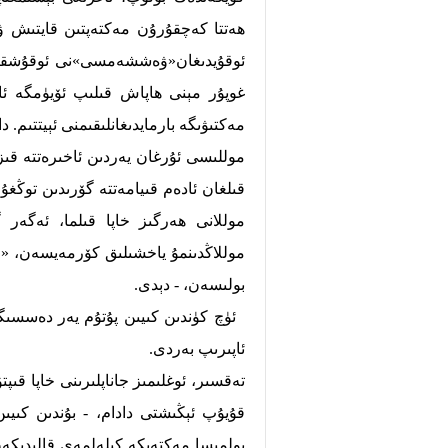
ھەتتا كەچقۇرۇن مەكتەپتىن قايتىش ۋاق
ئوقۇيدىغان«ۋەششەمسى»نى ئوقۇشقا تۇ
غوپۇر مېنى ھاپاش قىلىپ ئۆيۈمگە ئاپ
مەكتىۋىگە بارمايدىغانلىقىمنى ئېيتتىم. 
موللىسى ئۇرغان يەردىن ئاخىرەتتە قىزى
قىلغان ئادەم قىيامەتتە گۆرىدىن توڭغ
موللانى ھەرگىز خاپا قىلما، ئەگەر
موللاڭدىنمۇ ياخشىلىق كۆرمەيسەن، «جە
بولىسەن، - دېدى.
ئۈچ كۈندىن كىيىن پۇتۇم يەر دەسسىگىد
ئاپىرىپ بەردى.
تەقسىر، ئوغلىمىز جاناپلىرىنى خاپا قى
قۇيۇپ ئېڭىشتى دادام، - بۇندىن كىيى
بولمىسا مەكتەپكە كېلەلمەي قالىدىكەن.