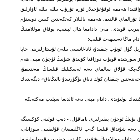
تىدا ھەممە ئوقۇغۇچىلار ئۆرە تۇرۇپ بىللە بىللە ئاۋازلىق
رالماي قالدىم. ھەممە بالىلار كەتكەندىن كىيىن دوستۇم
ىرىپ قويدى. مەن دادامغا ھال ئېيتىپ، پوقاق موللامنىڭ
دادام ماڭا نەسىھەت قىلىپ:
ل گۈل ئۈنۈپ چىقىدۇ، ئاتا-ئانىسى بىلەن ئۇستازلىرىنى خاپا
ۇز سۈرىتىدە قوپۇپ دوزاقتا كۆيىدۇ. شۇنىڭ ئۈچۈن مېنى ھەم
 گەپكە قۇلاق سالماي يەنە ئەسكىلىك قىلساڭ مەندىنمۇ،
ننەتتىن چىققان كۆك تاياق يۈگۈرتىدۇ يالىڭاياق» دېگەندەك
ەك بولىۋىدى. دادام مېنى يەنە ئالدىغا سېلىپ مەكتەپكە
پتۇ، بۇنىڭ ئۈچۈن پىقىرلىرى ناماقۇل، - دەپ قولىنى كۆكسىگە
ن يەنە شۇنداق قىلسا گەپ ئاڭلىمىغان قۇلىقىنى سوزايلى،
.. دادام موللامنىڭ پۇتۇمنى كاردىن چىقىرىپ قويماسلىقىغا