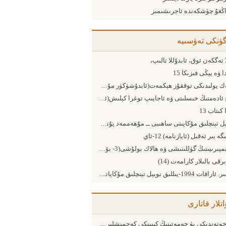
اڭغۇ چۈشكەندە ئاجرىشىمىز
گۈنكى تەۋسىيە
 تەگكەن ئوق، ئابدۇللا تالىپ،
 ۋە يېڭى فىزىكا 15
يىپەك يولىدىكى توققۇز ھېكمەت(ئابدۇشۈكۈر مۇھەممەت ئىمىن)
ئۈچ ئادەمنىڭ خىسلىتى ۋە ئاجايىپ توغرا كېلىش(ئېزىز ساۋۇت)
 كىتاب 13
نوبېل تېنچلىق مۇكاپىتى ساھىبى ــ مۇھەممەد يۇنۇس 2
ە بىر ئەقىل (ئايازنامە) 12-ئاي
3-ئىمپىرىيىنىڭ گۈللىنىشى ۋە ھالاك بولۇشى(3- بۆلۈم ئۇرۇش يولىغا مېڭىش)
رقى بالىلار كارامەت (14)
ياسىر. ئارافات 1994-يىللىق نوبېل تېنچلىق مۇكاپاتى ساھىبى
اتلار قاتارى
خوتەندىكى يۈ جەمەتىنىڭ كېيىنكى كەچمىشلىرى (11- مۇھەممەت يۈ شۇنچىڭ كېرى