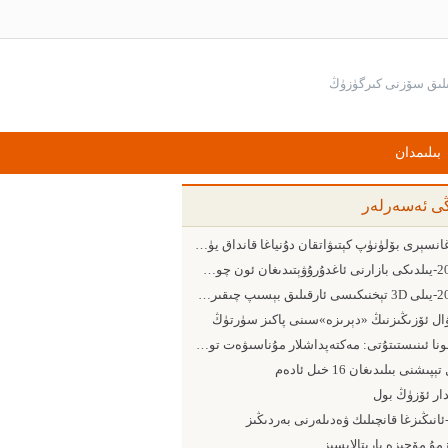
بىلىمدان
ڭى ئەسەرلەر
بارغانسېرى بۆلۈنۈپ كېتىۋاتقان دۇنياغا قانداق يۈزلىنىش كېرەك
2015-يىلدىكى بازارنى ئاغدۇرۇۋېتىدىغان ئون چوڭ ئامىل
2015-يىلى 3D تېخنىكىسى ئارقىلىق بېسىپ چىقىرىش ساھەسىدىكى 5 چوڭ يۈزلىنىش
ۋال ئۆزىڭىزنىڭ «دېرىزە»سىنى پاكىز سۈرتۈڭ
پومونا ئىنىستىتۇتى: مەكتەپداشلار مۇناسىۋەت تورىدىن پايدىلىنىشقا ئەڭ ماھىر ئىنىست
ېپىشنى بىلىدىغان 16 خىل ئادەم
دار ئۆزۈڭ بول
-ئانىڭىزغا قانچىلىك ۋەدىلەرنى بەردىڭىز
مۇ مۆجىزە يارىتالايسىز