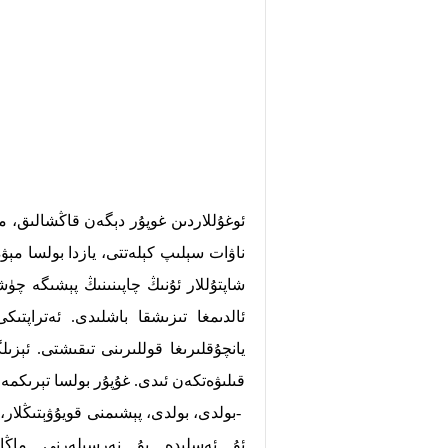
ئوغۇللاردىن غوپۇر دېگەن قاڭشالىق، مۇلا
ناۋات سېلىپ كېلەتتى، يازدا بولسا مېۋ
شاپتۇللار ئۇنىڭ چاپىنىنىڭ پېشىگە چۈش
ئالدىمغا تىزىشقا باشلىدى. ئەتراپتى
يانچۇقلىرىغا قوللىرىنى تىقىشتى. ئېزى
قىلىۋەتكەن ئىدى. غۇپۇر بولسا تېرىك
-بولدى، بولدى، پېشىمنى قويۇۋېتىڭلار،
ئۇ ئەسلىدە بۇ نەرسىلەرنى ماڭا