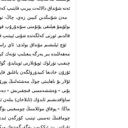
ئەنە شۇنداق دالالەت بېرىپ قايتىپ كەت
مەن شۇنىڭدىن كىيىن زەي، چاڭ- توزان
بولۇپمۇ ھېلىقى پۇتۇمنى سۇندۇرۇپ قو
قالدىم. ئورنى كەلگەندە شۇنى ئېيتىپ 
مەھەللىدە بىر يەرگە يىغىلىپ تۈنەك ك
چىقىپ تۈرلۈك ئويۇنلارنى ئوينايدۇ، گۈل
ئۇزۇن خادىغا كىيدۈرۈلگەن ياغلىق قاپا
ئۇلار بۇ ناھايىتى چوڭ مەشئەلنىڭ يو
بۇنى « ۋەششەمسى قىچقىرىش » دەپ ئات
ساۋاقدىشىم ئابدۈك (ئابلاخان) بىلەن ئ
ماڭا: « پوقاق موللامنىڭ چومىغىنى بۈگ
چوماقنىڭ تەمىنى تېتىپ كۆرگەن ئىدى.
تۇراتتى. بىز ئىككىمىز يۈگۈرگەندەك مې