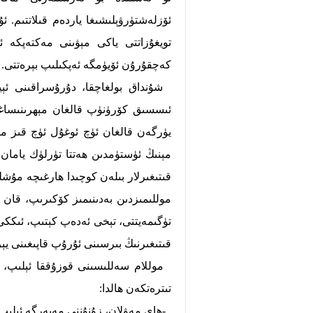
ئۆزلەشتۈرۋېلىشىغا ياردەم قىلاتتىم. ئ
تويغۇزاتتى ياكى مېۋىنى مەكتەپكە ئې
كەچقۇرۇن ئۆيۈمگە ئەپكىلىپ بېرەتتى.
شۇنداق بولغاچقا، دۇرۇسراقىنى ئېيت
ئىسسىق كۆرۈنۈپ قالغان مېھرىنىساغا
يۈرگەن قالغان ئۈچ ئوغۇل ئۈچ قىز ما
مېنىڭ ئۈستۈمدىن ھەتتا تۈرلۈك يامان گ
قىتىغىرلار بىلەن كوچىدا ھارغىچە مۇشلى
موللىمىزدىن بەدىنىمىز كۆكىرىپ، قان چ
تۈگىمەيتتى، تېخى ئەدەپ كېتىپ، ئىكك
قىتىغىرنىڭ بىرسىنى ئۇرۇپ قاپىغىنى يېر
موللام سەللىسىنى قوزۇققا ئېلىپ، پى
تىترەتكەن ھالدا:
-ھاي مەۋلان، زۇنۇننى مەيەرگە ئېلىپ