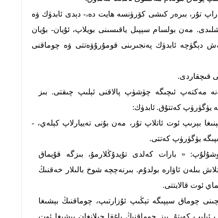
قاراپ تۇر، بىرەر كىشى كۆرۈنسە ھايت دە،- دېدى ئابدۈك ۋە
ىدى. مەن بولسام سېپىل ياقىسىنى بويلاپ، ئۇيان- بۇيان
ش دېگۈچە ئابدۈك پەنجىرىنى قومۇرۇۋەتتى ۋە چوماقنى
ى قىچقاردى.
ە مەكتەپ ئىچىگە چۈشۈپ پالاقنى ئېلىپ چىقتى. بىز
ە يۈگۈرۈپ كەتتۇق. ئابدۈك:
يېنىغا بېرىپ ئوت ئاتلاپ تۇر، مەن بۇنى تەييارلاپ كېلەي، -
ىپىگە يۈگۈرۈپ كەتتى.
شۇلۇپ: « بارات كەلدى تۇيدۇڭلارمۇ، بىزگە قۇيماق
اش بىلەن ئاۋارە بولدۇم. بىرنەچچە شوخ بالىلار خەقنىڭ
اي ئوت قالايتتى.
چىنى چوماق سېپىگە تېڭىپ ئۇزارتىپ، چوماقنىڭ بېشىغا
 ئېلىپ كەپتۇ. بىز چوماقنىڭ ياغقا چىلانغان بېشىغا ئوت