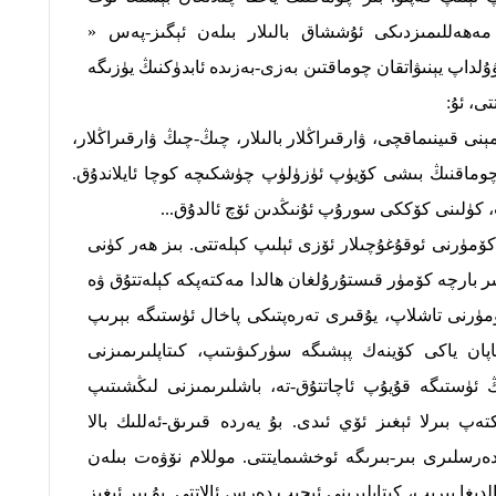
مەھەللىمىزدىكى ئۇششاق بالىلار بىلەن ئېگىز-پەس «
اپ يېنىۋاتقان چوماقتىن بەزى-بەزىدە ئابدۈكنىڭ يۈزىگە
ى، ئۇ:
نى قىينىماقچى، ۋارقىراڭلار بالىلار، چىڭ-چىڭ ۋارقىراڭلار،
ى چوماقنىڭ بىشى كۆيۈپ ئۈزۈلۈپ چۈشكىچە كوچا ئايلاندۇق.
 كۈلىنى كۆككى سورۇپ ئۇنىڭدىن ئۆچ ئالدۇق...
مۈرنى ئوقۇغۇچىلار ئۆزى ئېلىپ كېلەتتى. بىز ھەر كۈنى
بىر بارچە كۆمۈر قىستۇرۇلغان ھالدا مەكتەپكە كېلەتتۇق ۋە
مۈرنى تاشلاپ، يۇقىرى تەرەپتىكى پاخال ئۈستىگە بېرىپ
اپان ياكى كۆينەك پېشىگە سۈركىۋىتىپ، كىتاپلىرىمىزنى
 ئۈستىگە قۇيۇپ ئاچاتتۇق-تە، باشلىرىمىزنى لىڭشىتىپ
ەپ بىرلا ئېغىز ئۆي ئىدى. بۇ يەردە قىرىق-ئەللىك بالا
 دەرسلىرى بىر-بىرىگە ئوخشىمايتتى. موللام نۆۋەت بىلەن
الدىغا بېرىپ، كىتاپلىرىنى ئېچىپ دەرس ئالاتتى. بۇ بىر ئېغىز