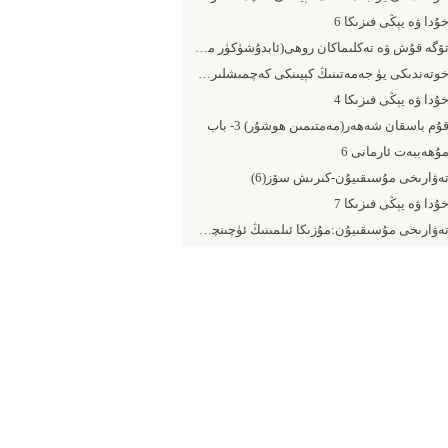
ۇدا ۋە يېڭى فىزىكا 6
تۆگە قۇش ۋە تەكلىماكان روھى(ئابدۇشۈكۈر مۇھەممەتئىمىن)
خوتەندىكى يۈ جەمەتىنىڭ كېيىنكى كەچمىشلىرى (14- يېڭى ھۆكۈمەت)
ۇدا ۋە يېڭى فىزىكا 4
ۇم باسقان شەھەر(مەمتىمىن ھوشۇر) 3- باب
ۇھەببەت ئارمانى 6
ەۋارىخى مۇسىقىيۇن-كىرىش سۆز(6)
ۇدا ۋە يېڭى فىزىكا 7
تەۋارىخى مۇسىقىيۇن:مۇزىكا ئىلمىنىڭ ئۈچىنچى پىرى مەۋلانە شەيخ ئەبۇ نەس