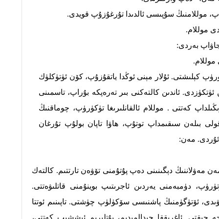
، موللامنىڭ سۇپىسى ئالدىدا تۇرغۇزۇپ قويدى.
ى موللام.
جاۋاپ بەردى:
موللام.
ۈگۈرۈپ كېلىشتى. ئۇلار مېنى ئوڭدا ياتقۇزۇپ، كۆن ئۈتۈكلۈك
ئۈتكۈزدى. ئاندىن كالتەكنى بىر تەرەپكە بۇراپ، تاسمىنى
ڭىلداپ كەتتى . موللام ئالقانلىرىغا تۈكۈرۈپ، چوماقنىڭ
لى بىلەن سىقىمداپ توتۇپ، ھاۋا تاپان بولۇپ تۇرغان
ئۇردى. مەن:
 مەن مەۋلاننىڭ دېگىنىنى دەپ پۇتۇمنى تۆۋەن تارتتىم. كالتەك
ۆتۈرۈپ، دۈمبەمنى يەردىن ئاجرىتىپ بوينۇمنى قاتلىۋەتتى.
ۋىدى، ئۆتۈگۈمنىڭ پاشنىسى سۆكۈلۈپ چۈشتى. تاپىنىم ئوتتا
 چىقتى. ئاغرىققا چىدالمىدىم، پۇتلىرىم ئىششىپ كەتتى،