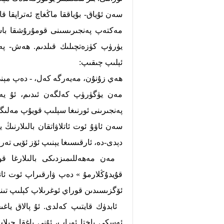
سەن ئۇياق- بۇياققا ماڭغاچ ئەتراپقا 
مەكتەپ پەنجىرىسىنى قومۇرۇشقا باشل
يۈرۈپ كۈزەتچىلىك قىلدىم. ھەش- پە
ئېلىپ چىقىپ:
ھەي زۇنۇن، مەيەرگە كەل، - دەپ مېن
مەن يۈگۈرۈپ كەلگەن ئىدىم، ئۇ يەن
پەنجىرىنى ئورنىغا سېلىپ قويۇپ مەلىگ
سەن ئاۋۇ ئوت ئاتلاۋاتقان بالىلارنىڭ 
دېدى-دە، ئارقىسىغا يېنىپ ئۆز ئۆيى تەر
مەن مەھەللىمىزدىكى بالىلارغا قو
قۇيدۇڭلارمۇ » دەپ ۋارقىراپ ئوت ئاتل
ئۆگزىسىدىن قوراي ئوغرىلاپ كېلىپ تىنم
ئابدۈك قايتىپ كەلدى. ئۇ پالاق ياغى
ئەسكى پاختا ئوراپ، ئۇنى ياغقا چىلاپ