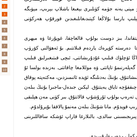
خ
2
ۇ مېنى يەنە جۈمە كۈنلىرى بېغىغا باشلاپ بېرىپ، مېۋىگە
3
لىپ بارسا بۇلاڭغا كېتىدىغانلىغىدىن قورقۇپ ھەركۈنى
4
خ
5
قاندا، بىز دوست بولۇپ قالغاچقا، غوپۇرغا ۋە مېھرى
ق
6
م
7
 دەرستە كۆپرەك ياردەم قىلاتتىم. بۇ ئەھۋالنى كۆرۈپ
ت
8
ڭا ئۆچلۈك قىلىپ غۇدۇرىشاتتى، ئىچى قىتىغىرلىق قىلىپ
خ
9
ەپلەرنىمۇ تاپاتتى ۋە موللامغا چاقاتتى. بەزىدە بولسا ئۇ
10
شاتتۇق. بۇنىڭ بەدىلىگە ئۆيدە ئاتىمىزدىن، مەكتەپتە پوقاق
ىققۇچە تاياق يەيتتۇق. لېكىن جىدەل-ماجىرا بۇنىڭ بىلەن
ى تەرەپ بولۇپ ئۇرۇشۇپ قالاتتۇق. بىر كۈنى مەن ھېلىقى
ىپ قويدۇم. مانا شۇنىڭ بىلەن مەنمۇ پالاققا بۇيرۇلدۇم.
رىجىسىنى سالدى، بالىلارغا قاراپ ئۆشكە ساقاللىرىنى
 كەل، - دەپ ۋارقىرىدى.