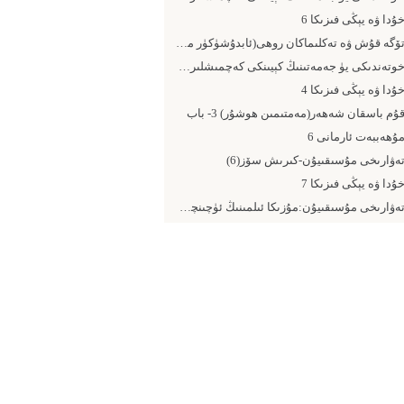
ۇدا ۋە يېڭى فىزىكا 6
تۆگە قۇش ۋە تەكلىماكان روھى(ئابدۇشۈكۈر مۇھەممەتئىمىن)
خوتەندىكى يۈ جەمەتىنىڭ كېيىنكى كەچمىشلىرى (14- يېڭى ھۆكۈمەت)
ۇدا ۋە يېڭى فىزىكا 4
ۇم باسقان شەھەر(مەمتىمىن ھوشۇر) 3- باب
ۇھەببەت ئارمانى 6
ەۋارىخى مۇسىقىيۇن-كىرىش سۆز(6)
ۇدا ۋە يېڭى فىزىكا 7
تەۋارىخى مۇسىقىيۇن:مۇزىكا ئىلمىنىڭ ئۈچىنچى پىرى مەۋلانە شەيخ ئەبۇ نەس