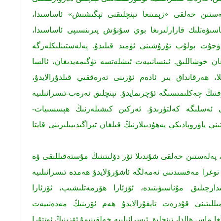
ەستىن خەلقى «زېمىنغا تېنچلىقنى تېگىشىش» ئاساسىدا،
ناسىۋەتلىك قارارلىرىغا بوي سۇنۇش پىرىنسىپى ئاساسىدا،
ەۋجۇت بولۇپ تۇرۇشىنى ئۈمىد قىلىدۇ. پەلەستىنلىكلەرگە
ىغان خوشاللىق. ئىنسانىيەت ئىشلەتسە تۈگىمەيدىغان، ئالسا
لا، ھەرقانداق بىر ئادەم ئۆزىنى تەرەققىي قىلدۇرالايدۇ،
رقنىڭ چەكلىمىسىگە ئۇچرىمايدۇ. تېنچلىق ئەرەب-ئىسرائىلىيە
ى ئەسلىگە كەلتۈرىدۇ. ئەركىن كىشىلەرنىڭ ھېسسىيات-
ى ياۋروپادىكى يەھۇدىيلارنىڭ قىلغان تېراگىدىيىلىرىنى قايتا
، پەلەستىن خەلقى شۇندىلا ئۆز دۆلىتىنىڭ مۇستەقىللىقى ۋە
 توغرا مەقسىدىنى ئەمەلگە ئاشۇرۇلايدۇ ھەمدە ئىسرائىلىيە
رچىلىق مۇناسىۋىتىدە، ئۆزئارا ھۆرمەتلىشىپ، ئۆزئارا
لىتىنى قۇدرەت تاپقۇزالايدۇ ھەم ئۆزىنىڭ مەدەنىيەت
ا ماس ھالدا، تېنچلىق ئىسرائىلىيە خەلقىنىمۇ ئۆزىنىڭ ئوتتۇرا