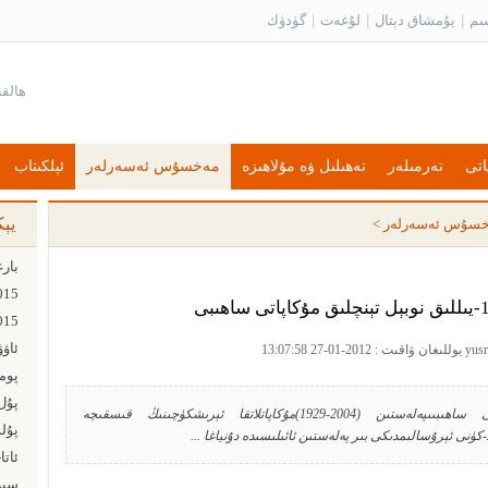
ىم
|
يۇمشاق دېتال
|
لۇغەت
|
گۈدۈك
اتى
تەرمىلەر
تەھىلىل ۋە مۇلاھىزە
مەخسۇس ئەسەرلەر
ئېلكىتاب
يې
سۇس ئەسەرلەر
>
ئاۋ
پۇل ت
ئارافات1994-يىللىق نوبېل تېنچلىق مۇكاپاتى ساھىبىىپەلەستىن (2004-1929)مۇكاپاتلاتقا ئېرىشكۈچىنىڭ قىسقىچە
پۇل
ئاتا
سىز