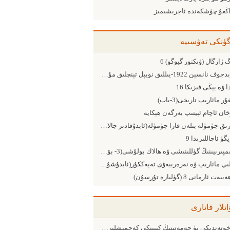
اڭغۇ چۈشكەندە ئاجرىشىمىز
گۈنكى تەۋسىيە
 ژارگال (ۋىكتور گيوگو) 6
فىرىدجوف نانسېن 1922-يىللىق نوبېل تېنچلىق مۇكاپاتى ساھىبى
 ۋە يېڭى فىزىكا 16
ۇر مائارىپ تارىخى(3-ﺑﺎﺏ)
ان ئاچام ئېيتىپ بەرگەن ھېكايە
سېرىق چۈمۈلە بىلەن قارا چۈمۈلە(ئابدۇقادىر جالالىدىن)
ۈ ئاچاللىرىدا 9
3-ئىمپىرىيىنىڭ گۈللىنىشى ۋە ھالاك بولۇشى(3- بۆلۈم ئۇرۇش يولىغا مېڭىش)
مىللىي مائارىپ ۋە نەزەرىيەۋى تەپەككۇر(ئابدۇشۇكۈر مۇھەممەتئىمىن)
ەت ئارمانى 8 (گۈليارە تۇرسۇن)
اتلار قاتارى
خوتەندىكى يۈ جەمەتىنىڭ كېيىنكى كەچمىشلىرى (11- مۇھەممەت يۈ شۇنچىڭ كېرى