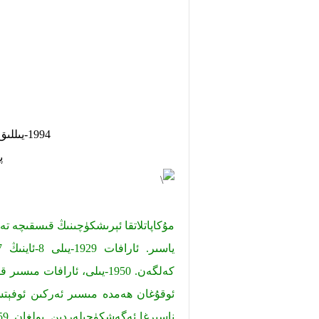
1994-يىللىق نوبېل تېنچلىق مۇكاپاتى ساھىبىى
پ
مۇكاپاتلاتقا ئېرىشكۈچىنىڭ قىسقىچە تە
كەلگەن. 1950-يىلى، ئارافا
ئوقۇغان ھەمدە مىسىر ئەركىن ئوفېتس