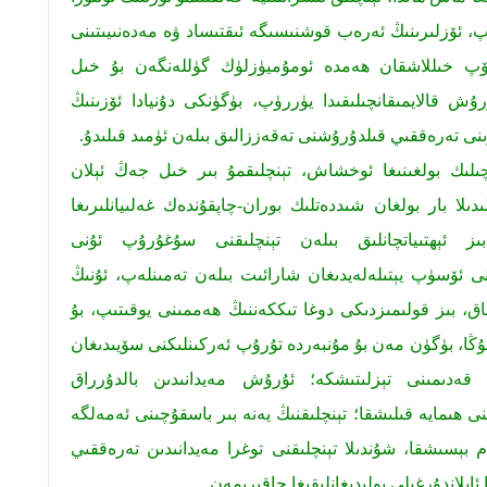
، ئۆزلىرىنىڭ ئەرەب قوشنىسىگە ئىقتىساد ۋە مەدەنىيىتىنى
، كۆپ خىللاشقان ھەمدە ئومۇميۈزلۈك گۈللەنگەن بۇ خىل
ۇش قالايمىقانچىلىقىدا يۈررۈپ، بۈگۈنكى دۇنيادا ئۆزىنىڭ
ىرىنى تەرەققىي قىلدۇرۇشنى تەقەززالىق بىلەن ئۈمىد قىلىدۇ.
لىك بولغىنىغا ئوخشاش، تېنچلىقمۇ بىر خىل جەڭ ئېلان
دىلا بار بولغان شىددەتلىك بوران-چاپقۇندەك غەلىيانلىرىغا
ز ئېھتىياتچانلىق بىلەن تېنچلىقنى سۇغۇرۇپ ئۇنى
ى ئۆسۈپ يېتىلەلەيدىغان شارائىت بىلەن تەمىنلەپ، ئۇنىڭ
ق، بىز قولىمىزدىكى دوغا تىككەننىڭ ھەممىنى يوقىتىپ، بۇ
ۇڭا، بۈگۈن مەن بۇ مۇنبەردە تۇرۇپ ئەركىنلىكنى سۆيىدىغان
ىڭ قەدىمىنى تېزلىتىشكە؛ ئۇرۇش مەيدانىدىن بالدۇرراق
 ھىمايە قىلىشقا؛ تېنچلىقنىڭ يەنە بىر باسقۇچىنى ئەمەلگە
ېسىشقا، شۇندىلا تېنچلىقنى توغرا مەيدانىدىن تەرەققىي
ايلاندۇرغىلى بولىدىغانلىقىغا چاقىرىمەن.