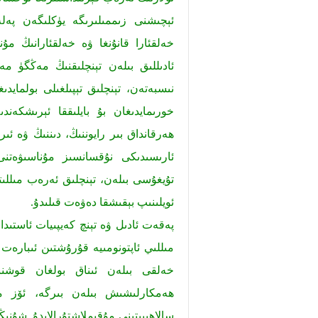
ئېچىشنى زىممىلىرىگە يۈكلىگەن پەل
خەلقئارا قانۇنغا ۋە خەلقئارانىڭ مۇ
ئادىللىق بىلەن تېنچلىقنىڭ مەڭگۈ م
نىسبەتەن، تېنچلىق تېپىلغىلى بولمايد
خورىمايدىغان بۇ بايلىققا ئېرىشكەندى
ھەرقانداق بىر رايوننىڭ، دىننىڭ ۋە ئى
ئارىسىدىكى نۇقسانسىز مۇناسىۋەتن
تۇيغۇسى بىلەن، تېنچلىق ئەرەب مىللىتىن
ئويلىنىپ بېقىشقا دەۋەت قىلىدۇ.
پەقەت ئادىل ۋە تېنچ كەيپىيات ئاستىدا
مىللىي ئاپتونومىيە قۇرۇشتىن ئىبارەت
خەلقى بىلەن ئىناق بولغان قوشنىدا
ھەمكارلىشىش بىلەن بىرگە، ئۆز مىل
سالاھىيىتىنى مۇقىملاشتۇرالايدۇ. شۇنىڭغ