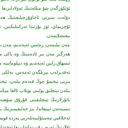
ئۆتكۈزگەن شۇ مىللەتنىڭ ئەۋلادلىرىغا ھ
دۆلەت سىرتى تاجاۋۇزچىلىقىنىڭ ھەمد
ئۇچرىماي، ئۆز يۇرتىدا ئەركىنلىكتىن، ت
بېغىشلايمەن.
مەن بىلىمەن، رەئىس ئەپەندىم، مەن ناھ
ھەرگىز مەن بىر ئادەمنىڭ ۋە ياكى مې
ئىسھاق.رابېن ئەپەندىم ۋە دېپلوماتىيە
تەقدىرلەپ بېرىلگەن ئەمەس، بەلكى بۇ 
بىزنى تېخىمۇ چوڭ قەدەم بىلەن، تېخى
بىلەن تېنچلىق يولىنى بويلاپ ئالغا مېڭ
باتۇرلارنىڭ تېنچلىقىنى قۇرۇق سۆھبەتت
نىسبەتەن ئېيتقاندا، بىز خەلىقىمىزنىڭ
ئەخلاقىي مەسئۇلىيەتلەرنى يەردە قويما
ئۇلارنىڭ ئەرەب قېرىنداشلىرىغا ئوخشا