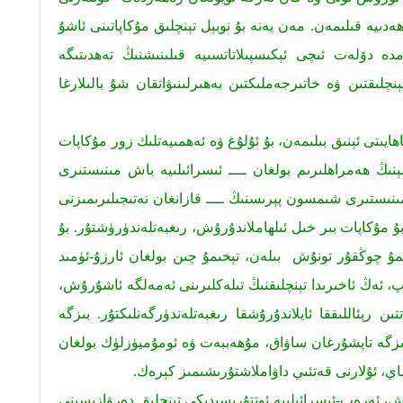
ەدىيە قىلىمەن. مەن يەنە بۇ نوبېل تېنچلىق مۇكاپاتىنى ئاشۇ
ە دۆلەت ئىچى ئېكىسپىلاتاتسىيە قىلىنىشنىڭ تەھدىتىگە
ېنچلىقتىن ۋە خاتىرجەملىكتىن بەھىرلىنىۋاتقان شۇ بالىلارغا
ايىتى ئېنىق بىلىمەن، بۇ ئۇلۇغ ۋە ئەھمىيەتلىك زور مۇكاپات
نىڭ ھەمراھلىرىم بولغان ــــ ئىسرائىلىيە باش مىنىستىرى
 مىنىستىرى شىمسون پېرىسنىڭ ــــ قازانغان نەتىجىلىرىمىزنى
مۇكاپات بىر خىل ئىلھاملاندۇرۇش، رىغبەتلەندۈرۈشتۇر. بۇ
مۇ چوڭقۇر تونۇش بىلەن، تېخىمۇ چىن بولغان ئارزۇ-ئۈمىد
ىپ، ئەڭ ئاخىرىدا تېنچلىقنىڭ تىلەكلىرىنى ئەمەلگە ئاشۇرۇش،
ىن رېئاللىققا ئايلاندۇرۇشقا رىغبەتلەندۈرگەنلىكتۇر. بىزگە
 بىزگە تاپشۇرغان ساۋاق، مۇھەببەت ۋە ئومۇميۈزلۈك بولغان
ي، ئۇلارنى قەتئىي داۋاملاشتۇرىشىمىز كېرەك.
ش، ئەرەب-ئىسرائىلىيە ئوتتۇرىسىدىكى تېنچلىق دەرۋازىسىنى