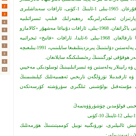
خ
2
بىلەن بىرلىشىپ «فاتىخ» تەشكىلىنى قۇرغان. 1965-يىلى 1-ئاينىڭ 1-كۈنى، ئارافات سەبداشلىرى
3
رتىزان ئەسكەرلىرىگە رەھبەرلىك قىلىپ ئىسرائىلىيە
4
تاجاۋۇزچىلىقىغا قارىتا تۇنجى ئوق ئاۋازنى ياڭراتقان. 1968-يىلى، ئارافات دۇنياغا مەشھۇر «كالامازو
خ
5
جېڭى»نى قوزغاپ، داڭقى يىراقلارغا تارقالغان. 1968-يىلى 6-ئايدا، ئارافات «فاتىخ» ئىجرائىيە
ق
6
م
7
كوممېتىتىنىڭ رەئىس بولغان. 1989-يىلى پەلەستىن دۆلىتىنىڭ پىرىزدېنتلىقىغا سايلىنىپ، 1991-يىلىغىچە
ت
8
خ
9
ۋە رابېنلار پەلەستىن ۋە ئىسرائىلىيىنىڭ ئوسلودىكى مەخپىي
10
ۋە ئارقىدىنلا تۈزۈلگەن تارىخىي ئەھمىيەتلىك كېلىشىمنىڭ
ەن مۇستەقىل بولۇشىنى ئىلگىرى سۈرۈشتە كۆرسەتكەن
خىنى قولۇمدىن چۈشۈرۈۋەتمەڭ
 10-كۈنى
نىش ئالىيلىرى، نورۋىگىيە نوبېل كوممېتىتىنىڭ ھۆرمەتلىك
ر، ئەپەندىملەر: