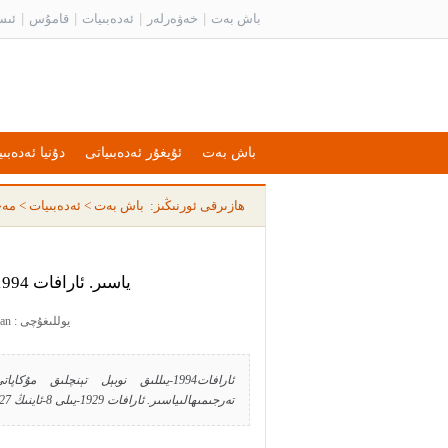
باش بەت
|
خەۋەرلەر
|
ئەدەبىيات
|
قامۇس
|
ئىس
باش بەت
ئۇيغۇر ئەدەبىياتى
دۇنيا ئەدەبىي
ھازىرقى ئورنىڭىز:
باش بەت
>
ئەدەبىيات
>
مەخ
ياسىر. ئارافات 1994-يىللىق نوبېل تېنچلىق مۇكاپاتى ساھىبى
يوللىغۇچى : yusran يوللىغان ۋاقىت : 2012-01-27 13:07:58
تەرجىمىھالىياسىر. ئارافات 1929-يىلى 8-ئاينىڭ 27-كۈنى ئېرۇسالىمدىكى بىر پەلەستىن ئائىلىسىدە دۇنياغا ...