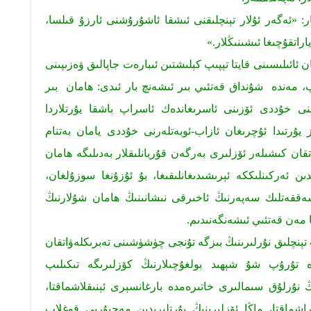
: «ئەگەر ئۇلار تېنچلىقنى ئىشقا ئاشۇرۇشنى ئارزۇ قىلسا،
اراتقۇچىغا ئىشىنىڭلار.»
ئائىلىسىنى قايتا تېپىپ كېلىشتىن ئىبارەت جاپالىق ۋەزىپىنى
، مەندە شۇنداق قەتئىي بىر ئىشەنچ بار ئىدى: ھامان بىر
ىنى خۇددى ئۆزىنى ئاسرىغاندەك ئاسراپ باشقا يۇرتلاردا
ۇرتىدا ئۇچرىغان ئازاب-ئوبەتلەرنى خۇددى يامان بەتنام
ان كىشىلەر ئۆزلىرى بەرگەن قۇربانلىقلار بەدىلىگە ھامان
ىدىن ئەركىنلىككە ئېرىشىدىغانلىقىغا، بۇ ئۇزۇنغا سوزۇلغان،
شەققەتلىك سەپەرنىڭ ئاخىرقى نىشانىنىڭ ھامان شۇلارنىڭ
غا مەن قەتئىي ئىشەنگەنىدىم.
تېنچلىق نۇرلىرىنىڭ بىزگە تۇنجى چۈشۈشىنى تەبرىكلەۋاتقان
 تۇرۇپ شۇ شېھىد بولغۇچىلارنىڭ كۆزلىرىگە تىكىلىپ
ڭ نۇرلۇق سىمالىرى خاتىرەمدە بارغانسېرى ئېنىقلاشماقتا،
راشماقتا، ماڭا ئۆزلىرىنىڭ يۇرتلىرىدىن مەجبۇرىي قوغلاپ