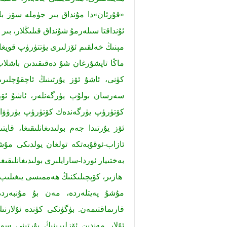
«قۇرئان»دا مۇنداق بىر جۈملە سۆز بار
ئۇنداقتا سىلەرمۇ شۇنداق قىلىڭلار، بىر ي
مېنىڭ خەلقىم ئۆزلىرى يۈتتۈرۈپ قويغان 
ماڭا تاپشۇرغان شۇ دەقىقىدىن باشلاپ
كۈنى، ئاشۇ ئۆز يۇرتىنىڭ ئاچقۇچلىر
سەرسان بولۇپ يۈرگەنلەر، ئاشۇ ئۆز ي
كۆتۈرۈپ يۈرگەندەك كۆتۈرۈپ يۈرۈۋاتق
ئۆز يۇرتىدا جەم بولىدىغانلىقىغا، قايت
ئازاب-ئوقۇبەتكە تولغان يولدىكى مۇ
بەختىيار ئوردا-سارايلىرى بولىدىغانلىقى
ھازىر، كۆپچىلىكنىڭ ھەممىسى يىغىلىپ 
مۇشۇ پەيتلەردە، مەن بۇ مۇنبەردە
قارىماقتىمەن. بۈگۈنكى كۈندە ئۇلارنى
ئۇلار مەندىن ئۆزلىرىنىڭ يۇرتىنى سو