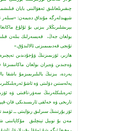
چىقىرىلغانلىق ئەھۋالىنى بايان قىلىشم
شېھىدلەرگە مۇنداق دەيمەن: «سىلەر ت
بېرىشلىرىڭلار بىزنى بۇ ئۇلۇغ ماكان
بولغان جەڭ، قەيسەرلىك بىلەن قىلىنغا
تۇنجى قەدىمىمىزنى ئالالىدۇق.»
ھازىر، ئۆزىمىزنىڭ ۋۇجۇدىدىن تەپچىر
ۋەجىدىن ۋەيران بولغان ماكانىمىزغا قاي
يەردە، بىزنىڭ بالىلىرىمىزمۇ باشقا با
پەلەستىن دۆلىتى ۋە ئاشۇ ئەرەبلىكلىرى
ئەرەبلىكلەرنىڭ سەۋر-تاقىتى ۋە ئۆزى
تارىخى ۋە خەلقى ئارىسىدىكى قان-قېر
ئۆز يۇرتىنىڭ سىرلىق رىۋايىتى ــ ئۈمىد
مەن بۇ نوبېل تېنچلىق مۇكاپاتىنى شۇ
روھىغا ئىگە شۇ ئوغۇل-قىزلارغا، ئاش