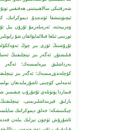
شەرقتىكى سالاھىيىتىنى ھەقىقىي تونۇپ
ئېچىۋېتىشقا ئۈندەيدۇ. دېموكراتىك
ۋەزىيەتتە، ئەرەبلەرمۇ ئۇزۇن يىل ئۇر
ئورنىنى ئىلغا قىلالمايۋاتقان شۇ رايونل
ئۇرۇشنىڭ ئۆزى بىر چوڭ تەۋەككۈلچى
قىلىشتۇر. ئەگەر بىز تېنچلىقنىڭ ئەسلى
بەرداشلىق بېرەلمىسەك؛ ئەگەر بى
كۈچلەندۈرمىسەك؛ ئەگەر بىز تېنچلىقن
ئەمەلىي كۈچىنى ئاشۇرمايدىغان بولسا
قىماردا پۈتۈنلەي ئۇتتۇرۇپ چىقىمىز. ش
بارلىق قېرىنداشلىرىمنى، تېنچلىقن
چېكىنىشكە؛ خەلق دېموكراتىك سايلىمىنى
ئاشۇرۇش ئۈچۈن تېزلىك بىلەن قەدەم ب
قىلدۇرۇپ، ئۇنى تەۋرەنمەس رېئاللىققا ئ