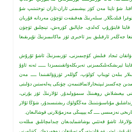
اقتا. شۇ تاپتا مەن كۆز يېشىمنى ئاران-ئاران توختىتىپ شۇ
وغرا قىلدىڭلار. سىلەرنىڭ ھەقىقەت ئۈچۈن مەردانە قۇربان
غا قايتا قايتۇرۇپ كەلدى، جاپالىق كۈرەش، تېنچلىق ئۈچۈن
 جەڭلەر ئارقىلىق بىز ئاخىرى ئۆز ماكانىمىزنىڭ تۇپرىقىغا
ەۋاتقان ئىجاد قىلىش كۈچىمىزنى، ئۆزىمىزنىڭ ئاشۇ ئۇرۇش
تا ئېرىشكەنلىكىمىزنى تەبرىكلەۋاتقىنىمىزدا ـــــ ئەنە ئاۋۇ
لىلار بىلەن ئويناپ كۈلۈپ، گۈللەر ئۈزۈۋاتقىنىدا ــــ مەن
مدىن چەكسىز ئىپتىخارلانماقتىمەن. چۈنكى پەلەستىن دۆلىتى
نى بېغىشلاش روھىنىڭ سىمۋولىدۇر. ئۇلارنىڭ ئۆز يۇرتى،
نداشلىق مۇناسىۋىتىنىڭ مەڭگۈلۈك رىشتىسىدۇر، شۇڭا ئۇلار
 تارىخى نەزمىسى ــــ گە يېپيىڭى مەزمۇنلارنى قوشالىغان.
لارغا، ئاشۇ قەتئىي بوشاشمايدىغان چىدامچانلىق مىللەت
ۇ ئۇرۇش ئوتى ۋە قان-تەرگە تويۇنغان زەھەردەك كۈنلەرنى