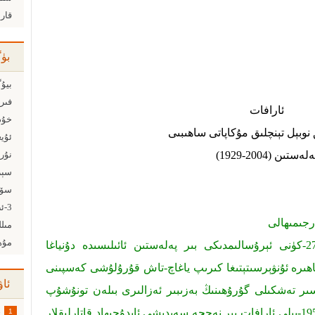
قار
بۈ
بيۇگ
ئارافات
خۇدا
ئۇيغ
ەلەستىن (2004-1929)
نۇرخ
سۆيگ
رجىمىھالى
مۇھەبب
ياسىر. ئارافات 1929-يىلى 8-ئاينىڭ 27-كۈنى ئېرۇسالىمدىكى بىر پەلەستىن ئائىلىسىدە دۇنياغا
ت مىسىر قاھىرە ئۇنۋېرسىتېتىغا كىرىپ ياغاچ-تاش قۇرۇلۇشى كەسپىنى
ئاۋ
ىر تەشكىلى گۇرۇھىنىڭ بەزىبىر ئەزالىرى بىلەن تونۇشۇپ
ناسىرغا ئەگەشكۈچىلەردىن بولغان. 1959-يىلى ئارافات بىر نەچچە سەبدىشى ئابدۇجىھاد قاتارلىقلار
1