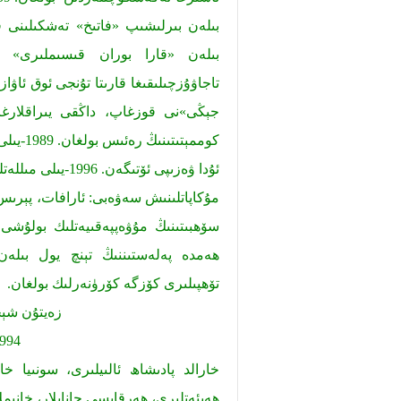
بىلەن «قارا بوران قىسىملىرى» پا
ئۇدا ۋەزىپى ئۆتىگەن. 1996-يىلى مىللەتلەر ھوقۇقى ئورگىنىنىڭ رەئىسلىكىگە سايلانغان.
مۇكاپاتلىنىش سەۋەبى: ئارافات، پېرىس 
سۆھبىتىنىڭ مۇۋەپپەقىيەتلىك بولۇشى 
ھەمدە پەلەستىننىڭ تېنچ يول بىل
تۆھپىلىرى كۆزگە كۆرۈنەرلىك بولغان.
زەيتۇن شې
1994-يىلى 12-ئاينىڭ
خارالد پادىشاھ ئالىيلىرى، سونىيا خا
ھەيئەتلىرى، ھەرقايسى جانابلار، خانىملا