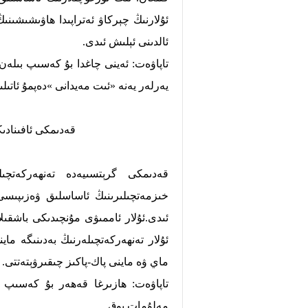
ئۇلارنىڭ چېركاۋ ئەتراپىدا ھاۋىشىشىنى
ئالدىنى ئېلىش ئىدى.
تاپاۋەت: ئەينى چاغدا بۇ كەسىپ بىلەن 
يەرلەر يەنە «ئىت مەيدانى »دەپمۇ ئاتىلى
قەدىمكى ئافىنادى
قەدىمكى گرېتسىيەدە تەنھەركەتچىلى
خىزمەتچىلىرىنىڭ ئاساسلىق ۋەزىپىسى 
ئىدى.ئۇلار ئاممىۋى مۇنچىدىكى باشقىلا
ئۇلار تەنھەركەتچىلەرنىڭ بەدىنىگە ماي
ماي ۋە ماينى پاك-پاكىز چىقىرۋېتەتتى.
تاپاۋەت: ھازىرغا قەھەر بۇ كەسىپ بى
مەلۇمات يوق.