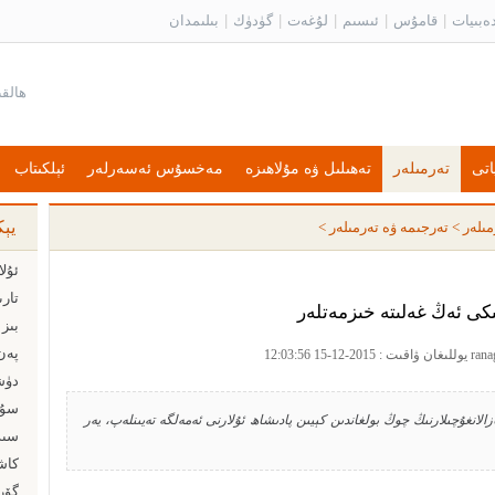
ەبىيات
|
قامۇس
|
ئىسىم
|
لۇغەت
|
گۈدۈك
|
بىلىمدان
اتى
تەرمىلەر
تەھىلىل ۋە مۇلاھىزە
مەخسۇس ئەسەرلەر
ئېلكىتاب
يې
مىلەر
>
تەرجىمە ۋە تەرمىلەر
>
تار
ىكى ئەڭ غەلىتە خىزمەتلەر
بىز 
دۈش
سۇ ئا
ازالانغۇچىلارنىڭ چوڭ بولغاندىن كېيىن پادىشاھ ئۇلارنى ئەمەلگە تەيىنلەپ، يەر
گۆر