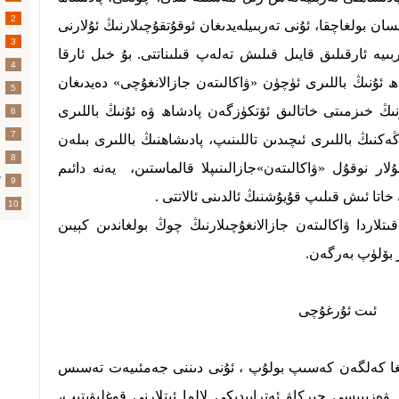
د
2
 بولغاچقا، ئۇنى تەربىيلەيدىغان ئوقۇتقۇچىلارنىڭ ئۇلارنى
ب
3
ىيە ئارقىلىق قايىل قىلىش تەلەپ قىلىناتتى. بۇ خىل ئارقا
4
ھ ئۇنىڭ باللىرى ئۈچۈن «ۋاكالىتەن جازالانغۇچى» دەيدىغان
5
ىڭ خىزمىتى خاتالىق ئۆتكۈزگەن پادشاھ ۋە ئۇنىڭ باللىرى
6
ت
7
كنىڭ باللىرى ئىچىدىن تاللىنىپ، پادىشاھنىڭ باللىرى بىلەن
ئ
8
بۇلار نوقۇل «ۋاكالىتەن»جازالىنىپلا قالماستىن،
يەنە دائىم
ك
9
 خاتا ئىش قىلىپ قۇيۇشنىڭ ئالدىنى ئالاتتى .
ش
10
قىتلاردا ۋاكالىتەن جازالانغۇچىلارنىڭ چوڭ بولغاندىن كېيىن
ر بۆلۈپ بەرگەن.
ئىت ئۇرغۇچى
ىل بۇرۇن مەيدانغا كەلگەن كەسىپ بولۇپ ، ئۇنى دىننى جەمئىيەت تەسىس
ۋەزىپىسى چېركاۋ ئەتراپىدىكى لالما ئىتلارنى قوغلىۋېتىپ،