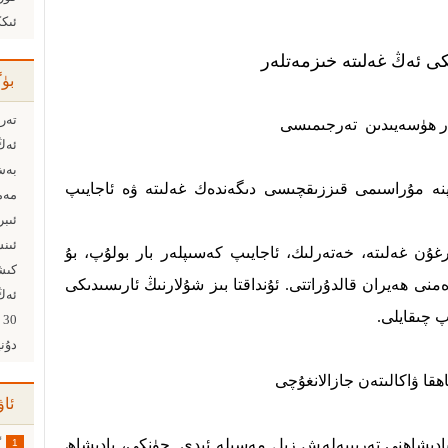
ئىكك
كى ئەڭ غەلىتە خىزمەتلەر
بۈ
تەرم
ار ھۈسەيىدىن تەرجىمىسى
ئەڭ
بەش
ەپنە مۇراسىمى قىززىقچىسى دىگەندەك غەلىتە ۋە ئاجايىپ
مەم
ئىبر
رغۇن غەلىتە،
خەتەرلىك،
ئاجايىپ كەسىپلەر بار بولۇپ،
بۇ
كىش
نى ھەيران قالدۇراتتى. ئۇنداقتا بىز شۇلارنىڭ ئارىسىدىكى
ئەڭ
پ چىقايلى.
30 ياش...
دۇني
ھقا ۋاكالىتەن جازالانغۇچى
ئاۋ
ېنگىلاندتا پادىشاھنى تەربىيەلەش زىل مەسىلە ئىدى. چۈنكى، پادىشاھ
گ
1