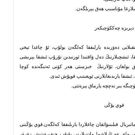
ىلارغا مۇناسىپ ھەق بېرىلگەن.
دېرىزە چەككۈچىكەر
قىلابى دەۋرىدە بارلىققا كەلگەن بولۇپ،
ئۇ چاغدا تېخى
ا، ئىشچىلارنىڭ دەل ۋاقتىدا ئورنىدىن تۇرۇپ ئىشقا بېرىشى
ق بولغان، ئۇلارنىڭ خىزمىتى ھەر كۈنى ئەتىگەندە كوچا
ئىشقا بارىدىغانلارنى ئويغىتىپ قويۇش ئىدى.
ۈچىگە بىر نەچچە يارماق بېرەتتى.
قوي يۇڭى
يال قىلىنىۋاتقان چاغلاردا بارىلىققا كەلگەن.قوي يۇڭىنى
 ماي ۋە ئارلاشما ماددىلارنى يۇيۇپ چىقىرۋېتىش زۆرۈر