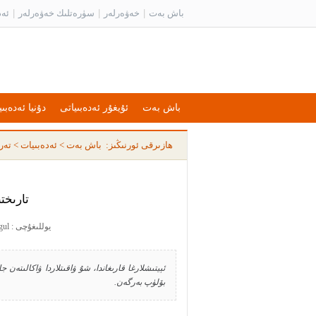
باش بەت
|
خەۋەرلەر
|
سۈرەتلىك خەۋەرلەر
|
ئەد
باش بەت
ئۇيغۇر ئەدەبىياتى
دۇنيا ئەدەبىي
ھازىرقى ئورنىڭىز:
باش بەت
>
ئەدەبىيات
>
تەر
تارىخت
يوللىغۇچى : ranagul يوللىغان ۋاقىت : 2015-12-15 12:03:56
ئېيتىشلارغا قارىغاندا، شۇ ۋاقىتلاردا ۋاكالىتەن ج
بۆلۈپ بەرگەن.