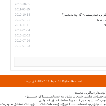
2010-10-05
2011-05-15
اۋروپا سەۋىيىسى» گە يېتەلەمسىز؟
2010-10-14
2010-07-21
ك
2014-11-11
2014-01-04
2015-12-02
2010-07-26
2012-01-23
Copyright 2008-2013 Okyan All Rightes Reserved
ۈندىدار) سالونى ئېچىلدى
مەملىكەتلىك 13-نۆۋەتلىك قىشلىق تەنھەرىكەت مۇسابىقىسى بۈگۈن رەسمىي باشلىنىدۇ