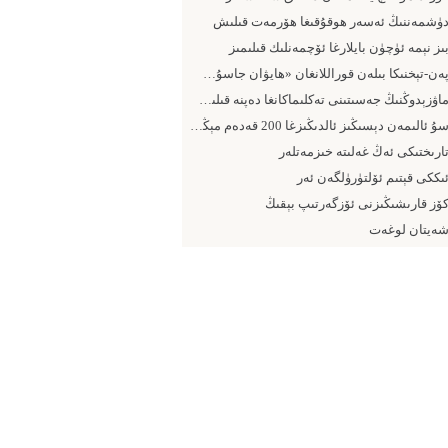
ۈشمەننىڭ ئەسەر ھوقۇقىغا ھۆرمەت قىلىش
ىز نېمە ئۈچۈن بايلارغا ئۆچمەنلىك قىلىمىز
پەن-تېخنىكا بىلەن قوراللانغان «ھايۋان جاسۇس» لارنى بوش چاغلىماڭ
ماۋزېدوڭنىڭ جەسىتىنى تەكلىماكانغا دەپنە قىلىش كېرەك(جۇتاۋ)
سۇ ئالىمەن دېسىڭىز ئالدىڭىزغا 200 قەدەم مېڭىڭ
ارىختىكى ئەڭ غەلىتە خىزمەتلەر
ىككى قېتىم ئۆلتۈرۈلگەن ئەر
ۆز قارىشىڭىزنى ئۆزگەرتىپ بېقىڭ
ەيتان لوغەت