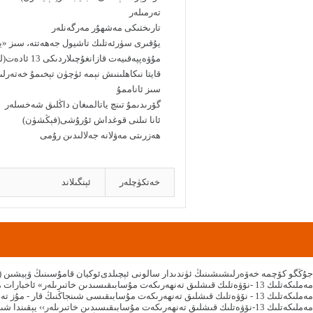
تەرمىلەر
تارىختىكى مەشھۇر مەرگەنلەر
يۇقىرى سۈرئەتلىك تاشيول جەھەتتە، سىز «ي
مۇۋەپپەقىيەت قازانغۇچىلاردىكى 13 ئادەت(لى جى)
قايتا نىكاھلىنىش نېمە ئۈچۈن تېخىمۇ خەتەرلى
سىز ئاناممۇ
گۆرىدىمۇ تىنچ ياتالمىغان داڭلىق شەخسلەر
ئانا تىلنى قوغداش ئۇرۇشى(فېڭشۈن)
ھەزرىتى مەۋلانە جەلالىدىن رۇمى
خەتكۈچلەر
ئېنگىلاند
جۇڭگو كۆچمە خەۋەرلىشىشىنىڭ ئۈندىدار سالونى ئېچىلدى
ئوكيان قامۇسىنىڭ ۋېيشىن (ئ
«مەملىكەتلىك 13 -نۆۋەتلىك قىشلىق تەنھەرىكەت مۇسابىقىسىدىن خاتىرىلەر» ئاخبارات مەخسۇس فىلىمى شىنجاڭ تېلېۋىزىيە ئىستانسىسىدا كۆرسىتىلىدۇ
مەملىكەتلىك 13 - نۆۋەتلىك قىشلىق تەنھەرىكەت مۇسابىقىسى شىنجاڭنىڭ قار - مۇز تەنھەرىكىتىنىڭ يەنە بىر قېتىم يۈكسىلىشىگە تۈرتكە بولدى
‹‹مەملىكەتلىك 13-نۆۋەتلىك قىشلىق تەنھەرىكەت مۇسابىقىسىدىن خاتىرىلەر›› يېقىندا شىنجاڭ تېلېۋىزىيە ئىستانسىسىدا قويۇلىدۇ