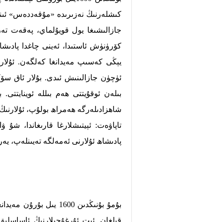
كىشلەرنىڭ نەزىرىدە «مۇقەددەس» ئىنسان
جازالىشىغا يول قويۇلماي،
پەقەت تەرب
كۆرۈنۈش ئاستىدا،
ئەينى چاغدا پادىشا
يېڭى كەسىپ مەيدانغا كەلگەن. ئۇلارن
ئۈچۈن جازالىنىش ئىدى. بۇلار ئاق سۆڭە
بىلەن ئوقۇيتتى ھەم بىللە ئوينايتتى. 
شاھزادىلەرگە ھەمراھ بولۇپ،
ئۇلارنىڭ
تاپاۋەت: ئېيتىشلارغا قارىغاندا، شۇ ۋا
پادىشاھ ئۇلارنى ئەمەلگە تەيىنلەپ، يە
بۇمۇ بۇنىڭدىن 1600 ي
قىلغان. ئىت ئۇرغۇچىلارنىڭ ئاساسلىق 