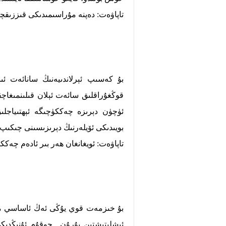
تاپاۋەت: دەپنە مۇراسىمىدىكى قىززىقچ
بۇ كەسىپ ئېرلاندىيەنىڭ سانائەت ئىن
قوڭغۇراقلىق سائەت ئېلان قىلىنمىغاچق
ئۈچۈن دېرىزە چەككۈچىگە ئېھتىياجلى
بويىدىكى ئۆيلەرنىڭ دېرىزىسىنى چىكىپ، 
تاپاۋەت: ئويغانغان ھەر بىر ئادەم چەكك
بۇ خىزمەت قوي يۇڭى ئەڭ ئاساسي ماتىر
ئىشلىتىشتىن بۇرۇن چوقۇم ئۇنىڭدىكى