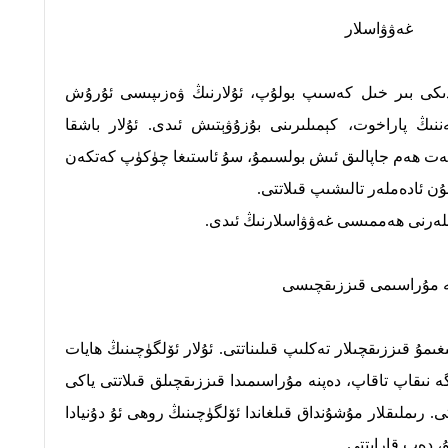
غەۋۋاسلار
دىكى بىر خىل كەسىپ بولۇپ،
ئۇلارنىڭ ۋەزىپىسى ئۇرۇش
ىڭ پاراخوت، كېمىلىرىنى بۇزۇۋېتىش ئىدى. ئۇلار باشقا
ينەت ھەم جاپالىق ئىش بولسىمۇ،
سۇ ئاستىغا چۈكۈپ كەتكەن
ۇن ئادەملەر تالىشىپ قىلاتتى.
سىلەرنى ھەممىسى غەۋۋاسلارنىڭ ئىدى.
ە مۇراسىمى قىززىقچىسى
ىمۇ قىززىقچىلار تەكلىپ قىلىناتتى. ئۇلار ئۆلگۈچىنىڭ ھايات
ە نىقاپ تاقاپ، دەپنە مۇراسىمىدا قىززىقچىلق قىلاتتى ياكى
 رىملىقلار مۇشۇنداق قىلغاندا ئۆلگۈچىنىڭ روھى ئۇ دۇنيادا
، دەپ قارايتتى.