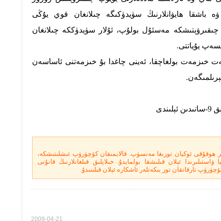
ە باشقا ھايۋانلارنىڭ سۈيدۈكىگە چىلانغان قوي يۇڭى
ى چىقىرۋېتىشكە مەسئۇل بولۇپ، ئۇلار سۈيدۈككە چىلانغان
سەپ يۇياتتى.
ينەت خىزمەت بولغاچقا، ئەينى چاغدا بۇ خىزمەتنى ئاساسەن
ېرىلمىگەن.
ر ھوقۇقى ئوكيان تورىغا مەنسۈپ. قالايمىقان كۆچۈرۈپ ئىشلىتىشكە،
ۋاستىلىرىدا ئېلان قىلىشقا بولمايدۇ. خىلاپلىق قىلغانلارنىڭ قانۇنى
چۈرۈپ تارقاتقان تور بىكەتلەر ئاشكارە ئېلان قىلىنىدۇ.
2009-04-21