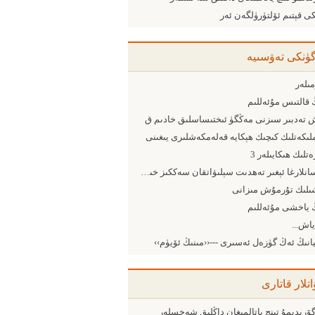
ى قېتىم ئۆلتۈرۈلگەن ئەر
گۈنكى تەۋسىيە
ىلەر
 قالتىس مۇئەللىم
 تەدبىر سىزنى مەڭگۈ ئىختىساسلىق خادىم ق
لىكەتلىك كىچىك ھېكايە قەلەمكەشلىرى يىغىنى
ەتلىك ھىكايىلەر 3
ئىنسانلارغا ئېغىر تەھدىت سېلىۋاتقان سەككىز خىل تەبىئىي ئاپەت
ىلىك تۇرمۇش مىزانى
 ياخشى مۇئەللىم
انىڭ ئەڭ گۈزەل ئەسىرى ---‹‹مىنىڭ ئۆيۈم››
اتلار قاتارى
ۆرىدىمۇ تىنچ ياتالمىغان داڭلىق شەخسلەر