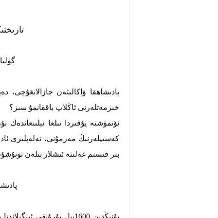
تارىختى
گۈلب
پادىشاھقا ۋاكالىتەن جازالانغۇچى، د
خىزمەتلەرنى ئاڭلاپ باققانمۇ سىز؟
ئۆتمۈشتە يۇقىردا تىلغا ئېلىنغاندەك نۇ
كەسىپلەرنىڭ مەزمۇنى، تەلەپلىرى ئادەم
بىر قىسىم غەلىتە ئىشلار بىلەن تونۇشۇ
پادىشا
بۇنىڭدىن 1600يىل بۇرۇنقى ئ