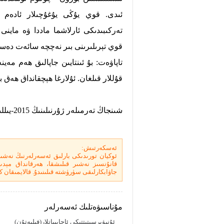
ئىدى. قوي يۇڭى يۇغۇچىلار ئادەم ۋ
تەركىبىدىكى ئارلاشما ماددا ۋە ماين
قوي تېرىلىرىنى بىر نەچچە سائەت دەس
تاپاۋەت: بۇ ئىنتايىن جاپالىق ھەم مە
قۇللار قىلغان. ئۇلارغا ھېچقانداق ھەق ب
شىنجاڭ تەرمىلەر ژۇرنىلىنىڭ 2015-يىللىق 9-سانىدىن ئېلىندى
ئەسكەرتىش:
ئوكيان تورىدىكى بارلىق ئەسەرلەرنىڭ نەشى
قانۇنسىز نەشىر قىلىشقا، ھەرقانداق مېدىيا 
جاۋابكارلىقى سۈرۈشتە قىلىنىدۇ. قالايمىقان كۆ
مۇناسىۋەتلىك ئەسەرلەر
ئۇنىۋېرسىتېتتىكى ئاجايىباتلار(فېليەتۇن)