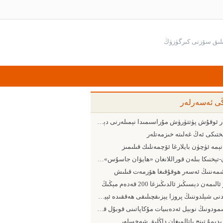
ڭى ئەسەرلەر
ئۇلار ئوقۇش پۈتتۈرۈش مۇراسىمىدا نېمىلەرنى دېدى
ىختىكى ئەڭ غەلىتە خىزمەتلەر
نېمە ئۈچۈن بايلارغا ئۆچمەنلىك قىلىمىز
پەن-تېخنىكا بىلەن قوراللانغان «ھايۋان جاسۇس» لارنى بوش چاغلىماڭ
مەننىڭ ئەسەر ھوقۇقىغا ھۆرمەت قىلىش
لىمەن دېسىڭىز ئالدىڭىزغا 200 قەدەم مېڭىڭ
سىدنى شېلدوننىڭ پروزا يېزىقچىلىقى ھەققىدە ئېيتقانلىرى
كاشمودونىڭ نوبېل ئەدەبىيات مۇكاپاتىنى قوبۇل قىلىش مۇراسىمىدا سۆزلىگەن سۆزى
ىدىمۇ تىنچ ياتالمىغان داڭلىق شەخسلەر