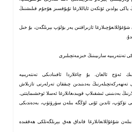
ڭ ياكى يولدىن ئۆتكەن ئاياللارغا تۇيۇقسىز ھۇجۇم قىلىشنىڭ
شۇغۇللانغۇچىلارغا ئازىراقتىن يەر بۆلۈپ بېرىلگەن، بۇ خىل
دۇ.
كى تەنتەربىيە سارىيىنىڭ خىزمەتچىلىرى
ك ئەۋج ئالغان. بۇ چاغلاردا ئافىنادىكى تەنتەربىيە
تەنھەركەتچىلەرنىڭ بەدىنىدىن چىققان تەرلەرنى تازىلاش
رنىڭ بەدىنىنى ئىشقىلاپ قويىدىغانلارغا ئەسلا ئوخشىمايتتى.
نى تۆكۈپ،
ئاندىن ئۇنى لۆڭگە بىلەن سۈرۈتۈپ، بەدەندىكى
لەن شۇغۇللانغانلارغا قانداق ھەق بېرىلگەنلكى ھەققىدە