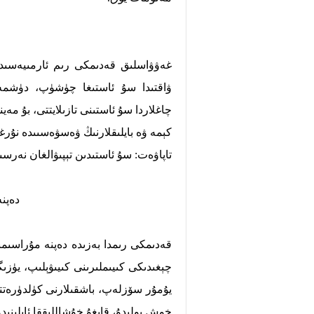
غەۋۋاسلىق قەدىمكى رىم ئارمىيەسى
ۋاقتىدا سۇ ئاستىغا چۈشۈپ، دۈشمەنن
چاغلاردا سۇ ئاستىنى تازىلايتتى، بۇ مە
كېمە ۋە بايلىقلارنىڭ ۋەسۋەسىىدە نۇرغ
تاپاۋەت: سۇ ئاستىدىن تېپىۋالغان نەر
دەپن
قەدىمكى رىمدا بەزىدە دەپنە مۇراسىمىغ
چېغىدىكى كىيىملىرىنى كىيىۋېلىپ،
يۈزىگ
يۇمۇر سۆزلەپ، باشقىلارنى كۈلدۈرەتتى.
خوش بولىدۇ، قايغۇ خۇشاللىققا ئايلىنىدۇ