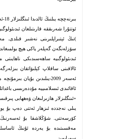
بىرن
)نىڭ ئېتىراپلىرىنى نەشىر قىلدى. مە
سۆزلەنگەن گەپلەر ياكى ھېچ بولمىغاندا
ئىدىئولوگىيە ساھەسىدىكى ناھايىتى 
ئالاقىنى ساقلاپ كېلىۋاتقان بىزلەرگ
ئەسەر 2009-يىلىدىن بۇيان بى
ئاقائىدى ئىسلامىييە مۇددەرىسى باغد
يىلى نەجددە ئىزھار ئەتتى دەپ بۇ يول
كۆرسەتتى. شۇڭلاشقا بۇ ئەسەرنىڭ 
مەقسىتىدە بۇ يەردە ئۇنىڭ ئاساسلى
سورايمىز.