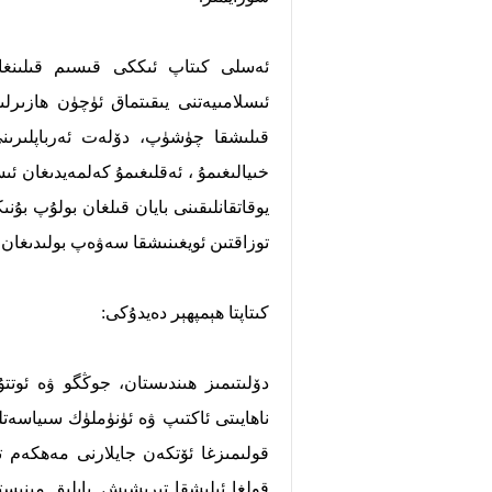
قىلىشقا چۈشۈپ، دۆلەت ئەرباپلىرىنى
خىيالىغىمۇ ، ئەقلىغىمۇ كەلمەيدىغان ئ
يوقاتقانلىقىنى بايان قىلغان بولۇپ بۇنى
توزاقتىن ئويغىنىشقا سەۋەپ بولىدىغان 
كىتاپتا ھېمپھېر دەيدۇكى:
دۆلىتىمىز ھىندىستان، جوڭگو ۋە ئوتتۇ
قولغا ئېلىشقا تىرىشىش. بايلىق مېنىس