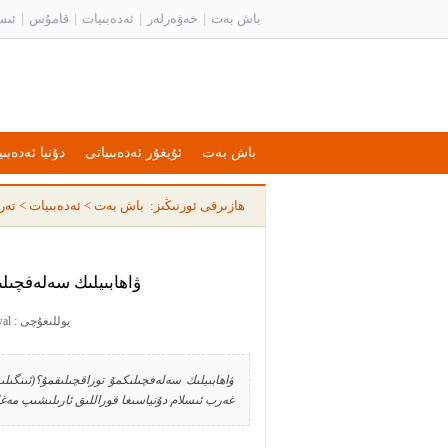
باش بەت
|
خەۋەرلەر
|
ئەدەبىيات
|
قامۇس
|
ئىس
باش بەت
ئۇيغۇر ئەدەبىياتى
دۇنيا ئەدەبىي
ھازىرقى ئورنىڭىز:
باش بەت
>
ئەدەبىيات
>
تەر
ۋاھابىيلىك سەلەفچىل
يوللىغۇچى : biliwal يوللىغان ۋاقىت : 2011-05-24 21:56:42
ۋاھابىيلىك سەلەفچىلىكمۇ توزاقچىلىقمۇ؟(ئىنگىلى
غەرب ئىسلام دۇنياسىغا قوراللىق ئارىلىشىپ مەغلۇ