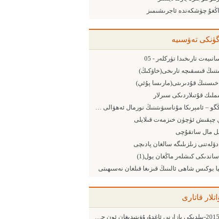
اڭغۇ چۈشكەندە ئاجرىشىمىز
گۈنكى تەۋسىيە
انىيەت تارىخىدا تۈركلەر - 05
ىتنىڭ قىسقىچە تارىخى(خاۋكىڭ)
ىسنىڭ قۇدىرىتى(مارىسا پۇئې)
ملىك قۇتىلاردىكى سىرلار
جۇڭگو – ئامېرىكا مۇناسىۋىتىنىڭ نورمال ئەھۋالى دېگەن نېمە؟
 چېقىش ئۈچۈن خىزمەت قىلايلى
ىل مال ساتقۇچى
دۆلەتنى زىلزىلىگە سالغان پادىچى
ساندىكى كىشلەر ماڭغان يول(1)
ا بوكىس شاھى ئالىنىڭ قىزىغا قىلغان نەسىھىتى
اتلار قاتارى
2015-يىلدىكى بازارنى ئاغدۇرۇۋېتىدىغان ئون چوڭ ئامىل