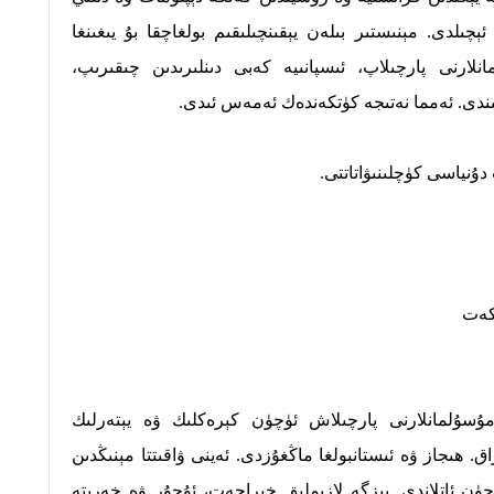
ىلدى. مېنىستىر بىلەن يېقىنچىلىقىم بولغاچقا بۇ يىغىنغا
انلارنى پارچىلاپ، ئىسپانىيە كەبى دىنلىرىدىن چىقىرىپ،
ندى. ئەمما نەتىجە كۈتكەندەك ئەمەس ئىدى.
ۇنياسى كۈچلىنىۋاتاتتى.
كەت
نى مۇسۇلمانلارنى پارچىلاش ئۈچۈن كېرەكلىك ۋە يېتەرلىك
. ھىجاز ۋە ئىستانبولغا ماڭغۇزدى. ئەينى ۋاقىتتا مېنىڭدىن
ن ئاتلاندى. بىزگە لازىملىق خىراجەت، ئۇچۇر ۋە خەرىتە