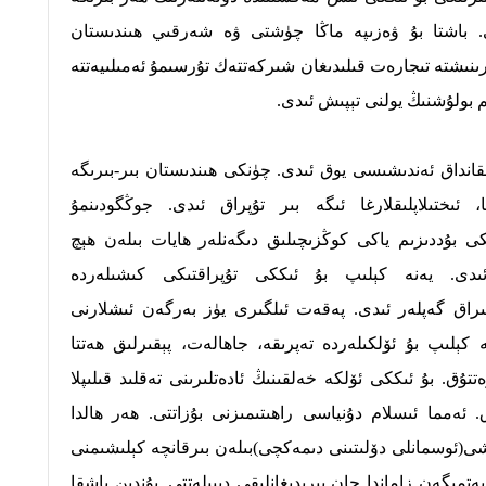
 باشتا بۇ ۋەزىپە ماڭا چۈشتى ۋە شەرقىي ھىندىستان
ىنىشتە تىجارەت قىلىدىغان شىركەتتەك تۇرسىمۇ ئەمىلىيەتتە
م بولۇشنىڭ يولنى تېپىش ئىدى.
قانداق ئەندىشىسى يوق ئىدى. چۈنكى ھىندىستان بىر-بىرىگە
ا، ئىختىلاپلىقلارغا ئىگە بىر تۇپراق ئىدى. جوڭگودىنمۇ
 بۇددىزىم ياكى كوڭزىچىلىق دىگەنلەر ھايات بىلەن ھېچ
ىدى. يەنە كېلىپ بۇ ئىككى تۇپراقتىكى كىشىلەردە
ىراق گەپلەر ئىدى. پەقەت ئىلگىرى يۈز بەرگەن ئىشلارنى
 كېلىپ بۇ ئۆلكىلەردە تەپرىقە، جاھالەت، پېقىرلىق ھەتتا
تۇق. بۇ ئىككى ئۆلكە خەلقىنىڭ ئادەتلىرىنى تەقلىد قىلىپلا
تۇق. ئەمما ئىسلام دۇنياسى راھىتىمىزنى بۇزاتتى. ھەر ھالدا
شى(ئوسمانلى دۆلىتىنى دىمەكچى)بىلەن بىرقانچە كېلىشىمنى
تمىگەن زاماندا جان بېرىدىغانلىقى دېيىلەتتى. بۇندىن باشقا