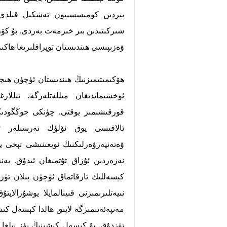
بىردىن كومىسسىيون تەشكىل قىلدى.
شىركىتىدىن بىر خىزمەت بەردى. بۇ كۆر
ۋەزىپىسى ھىندىستان توپراقلىرىغا ھاكى
ھۆكىمىتىمىزنىڭ ھىندىستان ئۈچۈن ھىچ
ئوخشىمايدىغان مىللەتلەرگە، تىللارغ
قورقىشىمىز يوقتى. چۈنكى جوڭگودىكى
ئالاقىسى يوق ئۆلۈك نەرسىلەر ئ
ۋەتەنپەرۋەرلىكنىڭ ئويغىنىشى تېخى ي
نەزەردىن ئۇزاق تۇتمىغان ئىدۇق. يەنە
كېسەللىك تارقاتماق ئۈچۈن پىلان تۈزەت
نىيەتلىرىمىزنى قىينالمايلا يوشۇرالاي
مەنپەئەتىمىزگە لايىق ھالدا كېسەل كى
تۈزدۇق. بۇ كېسەل كىشىنىڭ يۈز يىلغا يە