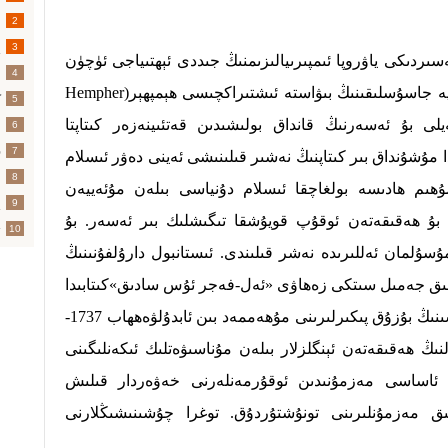
2
پ
3
ەچچە يىلنىڭ ئالدىدا ئىنگلىزلار 18-ئەسىردىكى ياۋروپا ئىمپىرىيالىزىمنىڭ جىددى ئېھتىياجى ئۈچۈن
س
4
ئوتتۇرا شەرىققە قارىتىلغان ئىدىئولوگىيە جاسۇسلىقىنىڭ بىۋاستە ئىشتىراكچىسى ھېمپھېر(Hempher
ك
5
يلى بۇ ئەسەرنىڭ قانداق بولىشىدىن قەتئىينەزەر كىتاپتا
ئ
6
ق
7
 مۇشۇنداق بىر كىتاپنىڭ نەشىر قىلىنىشى ئەينى دەۋر ئىسلام
ئ
8
مۇھىم ھادىسە بولغاچقا ئىسلام دۇنياسى بىلەن مۇئەييەن
پ
9
ە بۇ ھەقىقەتەن ئوقۇپ قويۇشقا تىگىشلىك بىر ئەسەر. بۇ
ت
10
رمۇنچە مۇسۇلمان ئەللىرىدە نەشر قىلىندى. ئىستانبول دارۇلفۇنىنىڭ
اتلىق جەمىل سىتكى زەھاۋى «ئەل-فەجر ئۇس سادىق»كىتابىدا
«ئىنگلىزلار ھازىرلىغان ۋەھھابى پىرقىسىنىڭ بۇزۇق پىكىرلىرىنى مۇھەممەد بىن ئابدۇلۋەھھاب 1737-
نىڭ ھەقىقەتەن ئېنگلزلار بىلەن مۇناسىۋەتلىك ئىكەنلىگىنى
ئاساسى مەزمۇنىدىن ئوقۇرمەنلەرنى خەۋەردار قىلىش
ق مەزمۇنلىرىنى تونۇشتۇردۇق. توغرا چۇشىنىشىڭلارنى