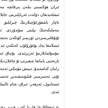
ئىران ھۆكىمىتى بىلەن بىرقانچە مە
ئىشلەيدىغان دۆلەت ئەرباپلىرىنى جاي
ناچار باشقۇرغۇچىلارنىڭ چىرايلىق 
مەملىكەتنىڭ بېلىنى سۇندۇردى. ئ
مۇسۇلمانلارمۇ ئەزىزئىدى. بۇنداق 
تارىخىنى يامانغا چىقىرىپ ئۇ چاغلاردى
ئىستانبول، ئەزھەر، ئىراق، شام ئالى
ئىدى.
بۇ ئەھۋاللارغا قارىتا كۆپ قىتىم مۇز