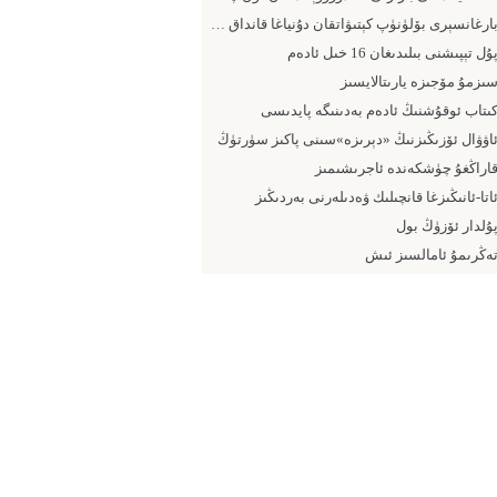
بارغانسېرى بۆلۈنۈپ كېتىۋاتقان دۇنياغا قانداق يۈزلىنىش كېرەك
ۇل تېپىشنى بىلىدىغان 16 خىل ئادەم
ىزمۇ مۆجىزە يارىتالايسىز
ىتاب ئوقۇشنىڭ ئادەم بەدىنىگە پايدىسى
اۋۋال ئۆزىڭىزنىڭ «دېرىزە»سىنى پاكىز سۈرتۈڭ
اراڭغۇ چۈشكەندە ئاجرىشىمىز
اتا-ئانىڭىزغا قانچىلىك ۋەدىلەرنى بەردىڭىز
ۇلدار ئۆزۈڭ بول
ەڭرىمۇ ئامالسىز ئىش