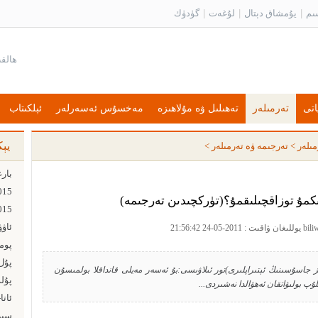
ىم
|
يۇمشاق دېتال
|
لۇغەت
|
گۈدۈك
اتى
تەرمىلەر
تەھىلىل ۋە مۇلاھىزە
مەخسۇس ئەسەرلەر
ئېلكىتاب
يې
مىلەر
>
تەرجىمە ۋە تەرمىلەر
>
ىكمۇ توزاقچىلىقمۇ؟(تۈركچىدىن تەرجىمە)
ئاۋ
پۇل ت
ز جاسۇسىنىڭ ئېتىراپلىرى)تور ئىلاۋىسى:بۇ ئەسەر مەيلى قانداقلا بولمىسۇن
پۇل
پ بولىۋاتقان ئەھۋالدا نەشىردى...
ئاتا
سىز