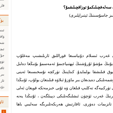
قار
ك سەلەفچىلىكمۇ توزاقچىلىقمۇ؟
لىز جاسۇسىنىڭ ئېتىراپلىرى)
بۈ
ئىنس
ۋاق
شەخ
ئىچى
 غەرب ئىسلام دۇنياسىغا قوراللىق ئارىلىشىپ مەغلۇپ
ئۆي
 بۇنىڭ مۇشۇ ئۇرۇشنىڭ ئېھتىياجىمۇ ئەمەسمۇ بۇنىڭغا دەلىل
ئاق
وق قىلىشقا بولمايدۇ. كىتاپنىڭ تۈركچە نۇسخىسىغا ئەينى
بىر 
مەنلىكى دەيدىغان بىر ماۋزۇ ئىلاۋە قىلىنغان بولۇپ، ئۇنىڭدا
ئاز 
دۇني
نى تۈركىيەگە تەكلىپ قىلغان ۋە ئۇنى خىزمەتكە قويغان ئەلى
نىڭ غەرب ئۈچۈن ئىشلىگەنلىكى دېيىلگەن ، ئۇنىڭدا يەنە
ئاۋ
ەنىڭ19-ئەسىردىكى تانزىمات دەۋرى، ئاقارتىش ھەرىكەتلىرىگە سەلبىي باھا
1