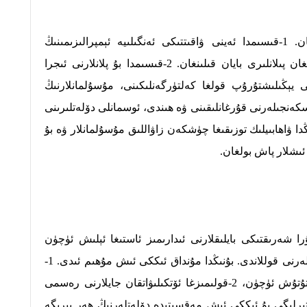
ئەسلى كىتاپ ئىككى قىسىم قىلىنغان. 1-قىسىمدا ئەينى ۋاقىتتىكى ئەنگىلىيە ئېمپرالىزىمىنىڭ
ئىسلامىيەتنى يىقىتماق ئۈچۈن ھازىرلىغان پىلانلىرى بايان قىلىنغان. 2-قىسىمدا بۇ پلانلارنى ئىجرا
 يېڭىلىشتۇرۇپ قولغا كەلتۈرگەنلىكىنى، مۇسۇلمانلارنىڭ
ىسكەنجىلەرنى قۇرغانلىقىنى ۋە ھىندى، ئوسمانلى دۆلەتلىرىنى
ڭدا ۋاھابىيلىك توزىقىغا چۈشكەن زاۋاللىق مۇسۇلمانلار ۋە بۇ
ئىشلار پاش بولغان.
را شەرىقتىكى بايلىقلارنى ئىدارىمىز ئاستىغا ئېلىش ئۈچۈن
ناھايىتى ئاكتىپ ۋە ئۈنۈملۈك سىياسەتلەرنى قوللاندى. بۇنىڭدا مۇنداق ئىككى ئىش مۇھىم ئىدى. 1-
قولىمىزغا ئۆتكەن جايلارنى مەھكەم تۇتۇش ئۈچۈن، 2-قولىمىزغا ئۆتكىلىۋاتقان جايلارنى رەسمى
تىرلىگى بۇ ئىككى ئىش مەقسىتىدە دۆلەتلەرنىڭ ھەر بىرىگە