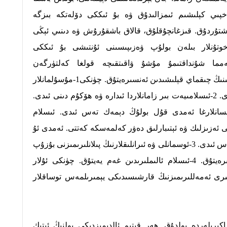
خپىي كېلىشىم ئىمزالىدۇق ۋە بۇ ئىككى دۆلەتكە بىزگە
لاشتۇردۇق. قىزغانچۇقلۇق، قالاق باشقۇرۇش ۋە دىنىي ئېڭى
خوتۇنلار بىلەن بولۇپ ۋەزىپىسىنى ئۇنتىشى بۇ ئىككى
ەمما شۇنداقتىمۇ مۇشۇ ۋاقىتقىچە قولغا كەلتۈرگەن
ئۇتۇقلىرىمىزدىن ئۆزىمىز كۈتكەن نەتىجىنىڭ چىقماي قېلىشىدىن ئەنسىرەيتۇق. چۈنكى1-مۇسۇلمانلار
ئىسلامغا بەك يۇغۇرۇلۇپ كەتكەن ئىدى. 2-ئىسلامىيەت بىر زامانلاردا ئىدارە ۋە ھۆكۇم دىنى ئىدى.
ئىنسانلارغا ئەمدى قۇل بولۇڭ دېمەك تەس ئىدى. ئىسلام
كى ئەزىزلىك ۋە ئېتىبارلىق دەۋر كەلمەسكە كەتتى. ئەمدى ئۇ
زامان كەلمەيدۇ، دېيىش مۇمكىن ئەمەس ئىدى. 3-ئوسمانلى ۋە ئىرانلىقلارنىڭ پىلانلىرىمىزنى بۇزۇپ
ئۇنى تەسىرسىز قىلىۋىتىشىدىن ئەنسىرەيتۇق. 4-ئىسلام ئالىملىرىدىن غەم يەيتۇق. چۈنكى ئۇلار
ملىرى ئەمەللىرىمىزنىڭ قارشىسىدىكى يېمىرىلمەس توساقلار
اكىرىلەردە بولدۇق. ھەر قىتىم ئالدىمىزدىكى يولنىڭ ئىتىك