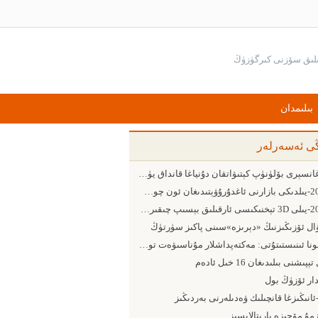
بىلىمدان
ڭى ئەسەرلەر
بارغانسېرى بۆلۈنۈپ كېتىۋاتقان دۇنياغا قانداق يۈزلىنىش كېرەك
2015-يىلدىكى بازارنى ئاغدۇرۇۋېتىدىغان ئون چوڭ ئامىل
2015-يىلى 3D تېخنىكىسى ئارقىلىق بېسىپ چىقىرىش ساھەسىدىكى 5 چوڭ يۈزلىنىش
ۋال ئۆزىڭىزنىڭ «دېرىزە»سىنى پاكىز سۈرتۈڭ
پومونا ئىنىستىتۇتى: مەكتەپداشلار مۇناسىۋەت تورىدىن پايدىلىنىشقا ئەڭ ماھىر ئىنىست
ېپىشنى بىلىدىغان 16 خىل ئادەم
دار ئۆزۈڭ بول
-ئانىڭىزغا قانچىلىك ۋەدىلەرنى بەردىڭىز
مۇ مۆجىزە يارىتالايسىز