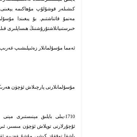
كىشىلەر قوشۇلۇپ مۇھاكىمە يېغىنى ئېچ
مەنمۇ قاتناشتىم. بۇ يىغىندا مۇسۇلم
خىرستىيانلاشتۇرۇشنىڭ ھىساپلىرى قىلى
ئەمما مۇسۇلمانلار زەئىپلىشىپ غەرىپ د
مۇسۇلمانلارنى پارچىلاش ئۈچۈن ھەرى
1710-يىلى بايلىق مېنىستىرى مې
ئۇچۇرلارنى توپلاش ئۈچۈن مىسىر، ئىراق
باشقا توققۇز كىشى مۇشۇ ۋەزىپە ئۈچۈ