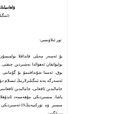
ۋاھابىيلى
(ئىنگى
تور ئىلاۋىسى:
بۇ ئەسەر مەيلى قانداقلا بولمىسۇن
بولىۋاتقان ئەھۋالدا نەشىردىن چىقتى.
يوق، ئەمما شۇنداقتىمۇ بۇ گۇماننى ي
ئەسەرگە يەنە ئىنگىلىزلارنىڭ ئىسلام دۈش
جامالىدىن ئافغانى، جامالىدىن ئافغانى
پاشا، مىسىردىكى مۇھەممەد ئابدۇھلار
مىسىر ۋە تۈركىي
بېرىلگەن.