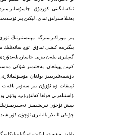
ئىكەنلىگىنى كۆردۇق. جاسۇسلىرىمىزدىن
يەنىلا سىرلىق ئىدى، لېكىن بىز ئۈمىدىمى
بىر موزاكىرىمىزگە مېنىستىرنىڭ ئۆزى
يىگىرمە كىشى ئىدۇق. ئۈچ سائەتلىك موز
دۈشمەنلىرىمىز بولغان مۇسۇلمانلارنى
ئېتىقات ۋە ئۇزۇن بىر سەۋىر تاقەت ب
ۋاستىلەرنى قولغا كەلتۈرۈپ، پۈتۈن يولل
يېيش ئۈچۈن تىرىشىمىز. ئەسىرىمىزنىڭ
چۈنكى ئاتىلار بالىلىرى ئۈچۈن كۈرىشىدۇ
بايلىق مېنىستىرلىكىدە ئەنگىلىيىلىكلە