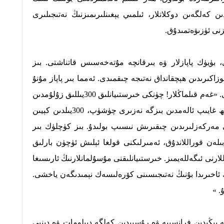
 كەلگەىن دوكلاتلار، ئىلمىي يېغىنلىرىمىزنىڭ نەتىجىلىرى
زنى ئۈزىۋەتمىدۇق.
، بۈيۈك پاپازلار ۋە بىرقانچە مۇتەخەسىس قاتناشتى. بىز
اكىرىدىن ھېچقانداق نەتىجە چىقمىدى. ئەمما بىر پاپاز مۇنۇ
گەپلىرى بىلەن بىزنى جاسارەتلەندۇردى. «غەم قىلماڭلار! چۈنكى خىرستىيانلىق 300يىللىق زۇلۇمدىن
كىيىن يېيىلغان. بەختىمىز شۇكى مەسىھ غايىپ ئالەمدىن بىزگە نەزىرى چۈشۈپ، 300يىلدىن كېيىن
 مەركەزلىرىدىن چىقىرىش نىسىپ بولىدۇ. بىز كۈچلۈك بىر
ىلەن قوراللاندۇق، ئەمىرلىكنى قولغا ئېلىش ئۈچۈن بارلىق
ارنى ئىگەللەيمىز. خىرستىيانلىقنى مۇسۇلمانلارنىڭ ئارىسىغا
 ئاخىرىدا بۇنىڭ نەتىجىسىنى كۆرەلىسەك نېمىدىگەن ياخشى.
. »
رگە يېڭىدىن فرانسىيە ۋە رۇسيىدىن كەلگە دېپلومات ۋە دىنىي