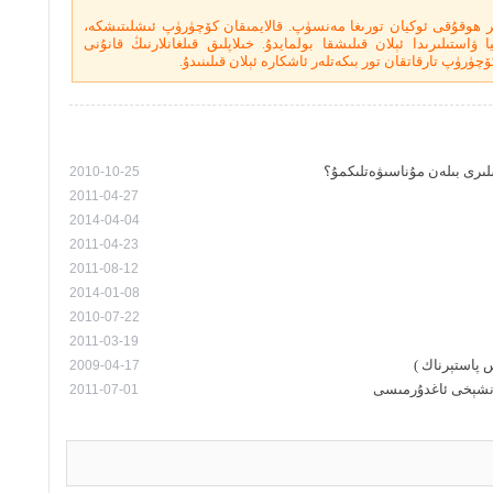
ر ھوقۇقى ئوكيان تورىغا مەنسۈپ. قالايمىقان كۆچۈرۈپ ئىشلىتىشكە،
ۋاستىلىرىدا ئېلان قىلىشقا بولمايدۇ. خىلاپلىق قىلغانلارنىڭ قانۇنى
چۈرۈپ تارقاتقان تور بىكەتلەر ئاشكارە ئېلان قىلىنىدۇ.
شلىرى بىلەن مۇناسىۋەتلىكمۇ؟
2010-10-25
2011-04-27
2014-04-04
2011-04-23
2011-08-12
2014-01-08
2010-07-22
2011-03-19
س پاستېرناك )
2009-04-17
ۇنشېخى ئاغدۇرمىسى
2011-07-01