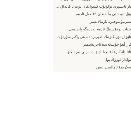
بارغانسېرى بۆلۈنۈپ كېتىۋاتقان دۇنياغا قانداق يۈزلىنىش كېرەك
ۇل تېپىشنى بىلىدىغان 16 خىل ئادەم
ىزمۇ مۆجىزە يارىتالايسىز
ىتاب ئوقۇشنىڭ ئادەم بەدىنىگە پايدىسى
اۋۋال ئۆزىڭىزنىڭ «دېرىزە»سىنى پاكىز سۈرتۈڭ
اراڭغۇ چۈشكەندە ئاجرىشىمىز
اتا-ئانىڭىزغا قانچىلىك ۋەدىلەرنى بەردىڭىز
ۇلدار ئۆزۈڭ بول
ەڭرىمۇ ئامالسىز ئىش