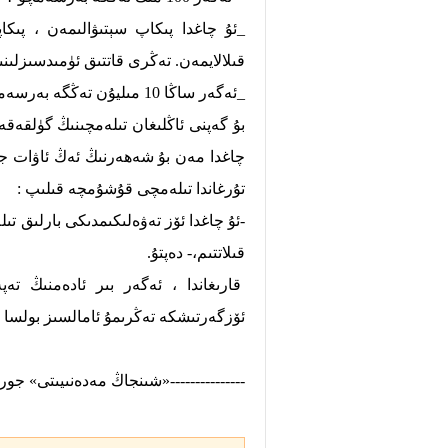
_ئۇ چاغدا پىكاپ سېتىۋالىمەن ، پىكاپ
قىلالايمەن. تەڭرى قاتتىق ئۈمىدسىزلىنىپ
_ئەگەر ساڭا 10 مىليۇن تەڭگە بەرسەمچۇ ؟
بۇ گەپنى ئاڭلىغان تىلەمچىنىڭ گۈلقەقەلى
چاغدا مەن بۇ شەھەرنىڭ ئەڭ ئاۋات جاي
تۇرغاندا تىلەمچى قۇشۇمچە قىلىپ :
-ئۇ چاغدا ئۆز تەۋەلىكىمدىكى بارلىق تىل
قىلاتتىم،- دەپتۇ.
قارىغاندا ، ئەگەر بىر ئادەمنىڭ تە
ئۆزگەرتىشكە تەڭرىمۇ ئامالسىز بولسا 
---------------«شىنجاڭ مەدەنىيىتى» جورن