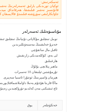
ئەسكەرتىش:
ئوكيان تورىدىكى بارلىق ئەسەرلەرنىڭ نەشى
قانۇنسىز نەشىر قىلىشقا، ھەرقانداق مېدىيا 
جاۋابكارلىقى سۈرۈشتە قىلىنىدۇ. قالايمىقان كۆ
مۇناسىۋەتلىك ئەسەرلەر
نوبىل تىنچلىق مۇكاپاتى دۇنيانىڭ تىنچلىق ئى
خەنزۇ خەلىقىنىڭ مەسنەۋىللىرىدىن
ئاقىل مال ساتقۇچى
لى بەي: كۆكلەمدىكى زارىقىش
ھارغىنلىق
ماھىر پىلانچى بۇلۇڭ
تۇرمۇشتىن ئېلىنغان 10 تەسىرات
ھېرمان ۋامبېرىنىڭ ئوتتۇرا ئاسىيا سەپىرى
ماڭا قارىتا ھۇجۇم يەنىلا داۋاملاشماقتا(بورى
ئاچ ئىشىكنى مەن كەلدىم-تۈرۈكچىدىن زەيت
خەتكۈچلەر
يوق