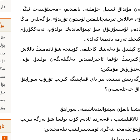
قار
ن مۇنداق ئىسىل جۈملىنى بايقىدىم، «مەسئۇلىيەت ئېڭى
»، «تاللاش تىرىشچانلىقتىن ئۈستۈن تۇرىدۇ». بۇ گەپلەر ماڭا
بۈ
ئادەم ئۇسسۇزلۇق سۇ تېپىۋالغاندەك بولدۇم، تەپەككۈرۈم
«ئان
كىچىك تەرمە يادىمغا كەلدى.
پۇل
كېلىدۇ، بۇ تەلەينىڭ كاجلىقى كۆپىنچە شۇ ئادەمنىڭ تاللاش
چىن
اكتىرىنىڭ تۇغما ئاجىزلىقىدىن بەلگىلەنگەن بولىدۇ. بۇنى
دۇني
شەندۈرۈش مۇمكىن:
تەك
سىز
ەرتىش نىيىتىدە بىر باي قىياپىتىگە كىرىپ تۇرۇپ سوراپتۇ:
پۇل ت
خۇش
مەن
قا يانفۇن سېتىۋالىدىغانلىقىنى سوراپتۇ.
الاقىلىشىپ ، قەيەردە ئادەم كۆپ بولسا شۇ يەرگە بېرىپ
ئاۋ
تۇ تىلەمچى.تەڭرى ئۈمىدسىزلىنىپ تىلەمچىدىن:
1