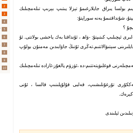
2
ىم بولسا يىراق جايلارغىمۇ تېزلا يىتىپ بېرىپ تىلەمچىلىك
پ
3
تۇ، شۇنداقتىمۇ يەنە سوراپتۇ:
س
4
ك
5
رى ئېچىلىپ كىتىپتۇ: -ۋاھ ، ئۇنداقتا بەك ياخشى بولاتتى. ئۇ
ئ
6
ق
7
لىرىنى سېتىۋالاتتىم.تەڭرى ئۇنىڭ جاۋابىدىن مەمنۇن بولۇپ
ئ
8
پ
9
ەمچىلەرنى قوغلىۋېتەتتىم-دە ،ئۈزۈم يالغۇز-ئازادە تىلەمچىلىك
ت
10
پەككۇرى تۇرغۇنلىشىپ، قەلبى قۇلۇپلىنىپ قالسا ، ئۇنى
كېرەك.
ىلىدىن ئېلىندى