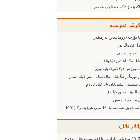
اڭغۇ چۈشكەندە ئاجرىشىمىز
گۈنكى تەۋسىيە
ا يۇرت» رومانىدىن تەرمىلەر
دار ئۆزۈڭ بول
 ئىمپېرىيىسى
اغا يېڭىباشتىن تۇغۇلۇڭ
شۈرۈش دوكلاتى(فېليەتون)
 ئۆزىڭىز ئىگىلىك تىكلەشكە ماس كېلەمسىز
ېپىشنى بىلىدىغان 16 خىل ئادەم
اللىق نەدىن كېلىدۇ
 مەندە ئەمەس
يۈز مەشھۇر شەخسنىڭ46-سى ھېيزېنبېرگ(1901-1976)
اتلار قاتارى
2015-يىلدىكى بازارنى ئاغدۇرۇۋېتىدىغان ئون چوڭ ئامىل