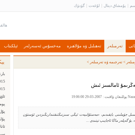
ىم
|
يۇمشاق دېتال
|
لۇغەت
|
گۈدۈك
اتى
تەرمىلەر
تەھىلىل ۋە مۇلاھىزە
مەخسۇس ئەسەرلەر
ئېلكىتاب
يې
مىلەر
>
تەرجىمە ۋە تەرمىلەر
>
ەڭرىمۇ ئامالسىز ئىش
ئاۋ
پۇل ت
ىل جۈملىنى بايقىدىم، «مەسئۇلىيەت ئېڭى سىزنىڭئىقتىدارىڭىزدىن ئۈستۈن
پۇل
بۇ گەپلەر ماڭا ئاجايىپ تېتىدى ...
ئاتا
سىز