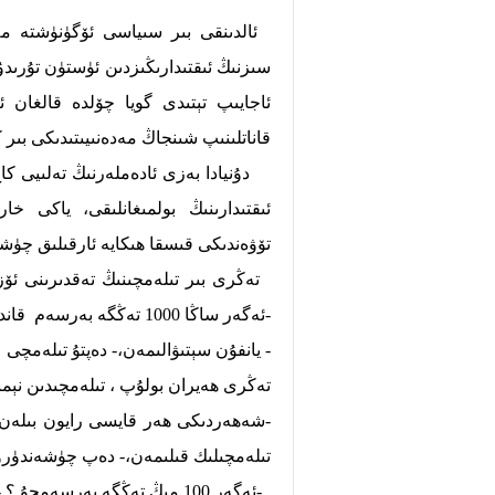
ئالدىنقى بىر سىياسى ئۆگۈنۈشتە مە
سىزنىڭ ئىقتىدارىڭىزدىن ئۈستۈن تۇرىدۇ
ئاجايىپ تېتىدى گويا چۆلدە قالغان 
قاناتلىنىپ شىنجاڭ مەدەنىيىتىدىكى بىر 
دۇنيادا بەزى ئادەملەرنىڭ تەلىيى كاج 
ئىقتىدارىنىڭ بولمىغانلىقى، ياكى خار
تۆۋەندىكى قىسقا ھىكايە ئارقىلىق چۈ
تەڭرى بىر تىلەمچىنىڭ تەقدىرىنى ئۆزگ
-ئەگەر ساڭا 1000 تەڭگە بەرسەم قانداق خەجلەيسەن؟
- يانفۇن سېتىۋالىمەن،- دەپتۇ تىلەمچى
تەڭرى ھەيران بولۇپ ، تىلەمچىدىن نېمىش
-شەھەردىكى ھەر قايسى رايون بىلەن ئ
تىلەمچىلىك قىلىمەن،- دەپ چۈشەندۈرۈپ
-ئەگەر 100 مىڭ تەڭگە بەرسەمچۇ ؟ - دەپ سوراپتۇ.