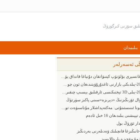
بىلىمدان
ڭى ئەسەرلەر
بارغانسېرى بۆلۈنۈپ كېتىۋاتقان دۇنياغا قانداق يۈزلىنىش كېرەك
2015-يىلدىكى بازارنى ئاغدۇرۇۋېتىدىغان ئون چوڭ ئامىل
2015-يىلى 3D تېخنىكىسى ئارقىلىق بېسىپ چىقىرىش ساھەسىدىكى 5 چوڭ يۈزلىنىش
ۋال ئۆزىڭىزنىڭ «دېرىزە»سىنى پاكىز سۈرتۈڭ
پومونا ئىنىستىتۇتى: مەكتەپداشلار مۇناسىۋەت تورىدىن پايدىلىنىشقا ئەڭ ماھىر ئىنىست
ېپىشنى بىلىدىغان 16 خىل ئادەم
دار ئۆزۈڭ بول
-ئانىڭىزغا قانچىلىك ۋەدىلەرنى بەردىڭىز
مۇ مۆجىزە يارىتالايسىز