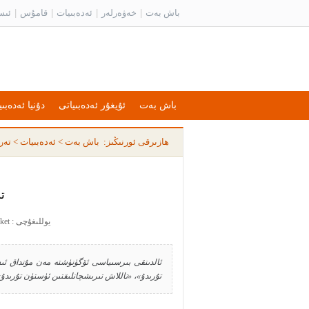
باش بەت
|
خەۋەرلەر
|
ئەدەبىيات
|
قامۇس
|
ئىس
باش بەت
ئۇيغۇر ئەدەبىياتى
دۇنيا ئەدەبىي
ھازىرقى ئورنىڭىز:
باش بەت
>
ئەدەبىيات
>
تەر
ت
يوللىغۇچى : Nazaket يوللىغان ۋاقىت : 2007-03-29 19:06:00
ئالدىنقى بىرسىياسى ئۆگۈنۈشتە مەن مۇنداق ئىس
تۇرىدۇ»، «تاللاش تىرىشچانلىقتىن ئۈستۈن تۇرىدۇ». 