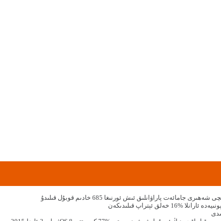
شەھىرى جامائەت پاراۋانلىق ئىش ئورنىغا 685 خادىم قوبۇل قىلىدۇ
1 خەلق ئېتراپ قىلىدىكەن