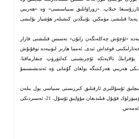
 ئارزۇسىغا خىلاپ. «زوراۋانلىق سىياسىسى» ۋە «ھەربىي
ەيدا قىلىشى مۈمكىن. بۇنىڭدىن كىشىلەر ھۇشيار بۇلىشى
يەدە «ئۇچۇش چەكلەنگەن رايۇن» تەسىس قىلىشنى قارار
ەتارلىكىنى قوغداش ئىدى. ئەمما ھازىر لىۋىيەدە توقۇنۇش
ۇقرانىڭ تالاپەتكە ئۇچرىشىنى كەلتۈرۈپ چىقارماقتا.
ىكى ھەربىي ھەركىتىگە بولغان گۇمانى ۋە ئەندىشىسىمۇ
نىچلىق ئۇسۇللىرى ئارقىلىق كىرزىسنى سىياسى يول بىلەن
ھەل قىلىش – خەلقئارا جەمىيەت ئومۇميۈزلۈك قۇبۇل قىلىدىغان مۇۋاپىق ئۇسۇل. 21- ئەسىردىكى
 ئەمەس.