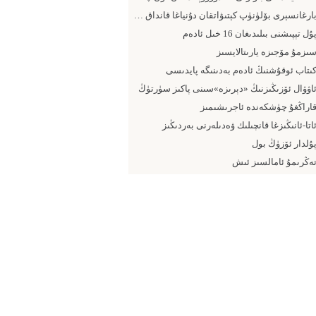
بارغانسېرى بۆلۈنۈپ كېتىۋاتقان دۇنياغا قانداق يۈزلىنىش كېرەك
ۇل تېپىشنى بىلىدىغان 16 خىل ئادەم
ىزمۇ مۆجىزە يارىتالايسىز
ىتاب ئوقۇشنىڭ ئادەم بەدىنىگە پايدىسى
اۋۋال ئۆزىڭىزنىڭ «دېرىزە»سىنى پاكىز سۈرتۈڭ
اراڭغۇ چۈشكەندە ئاجرىشىمىز
اتا-ئانىڭىزغا قانچىلىك ۋەدىلەرنى بەردىڭىز
ۇلدار ئۆزۈڭ بول
ەڭرىمۇ ئامالسىز ئىش