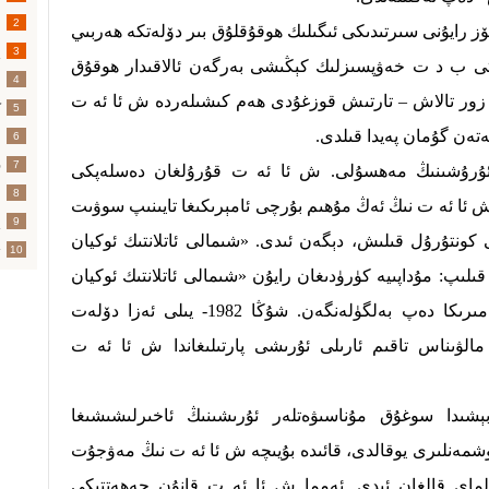
2
ۆز رايۇنى سىرتىدىكى ئىگىلىك ھوقۇقلۇق بىر دۆلەتكە ھەربىي
پ
3
تى ب د ت خەۋپسىزلىك كېڭىشى بەرگەن ئالاقىدار ھوقۇق
س
4
 زور تالاش – تارتىش قوزغۇدى ھەم كىشىلەردە ش ئا ئە ت
ك
5
تەن گۇمان پەيدا قىلدى.
ئ
6
ق
7
ۇرۇشىنىڭ مەھسۇلى. ش ئا ئە ت قۇرۇلغان دەسلەپكى
ئ
8
 ئا ئە ت نىڭ ئەڭ مۇھىم بۇرچى ئامېرىكىغا تايىنىپ سوۋىت
پ
9
ى كونتۇرۇل قىلىش، دېگەن ئىدى. «شىمالى ئاتلانتىك ئوكيان
ت
10
اددىسىدا ئېنىق قىلىپ: مۇداپىيە كۈرۈدىغان رايۇن «شىمالى ئاتلانتىك ئوكيان
رايۇنى»، يەنى ياۋروپا ۋە شىمالىي ئامىرىكا دەپ بەلگۈلەنگەن. شۇڭا 1982- يىلى ئەزا دۆلەت
دا مالۋىناس تاقىم ئارىلى ئۇرىشى پارتىلىغاندا ش ئا ئە ت
ڭ 90- يىللىرىنىڭ بېشىدا سوغۇق مۇناسىۋەتلەر ئۇرىشىنىڭ ئاخىرلىشىشىغا
مەنلىرى يوقالدى، قائىدە بۇيىچە ش ئا ئە ت نىڭ مەۋجۇت
ماي قالغان ئىدى. ئەمما ش ئا ئە ت قانۇن جەھەتتىكى