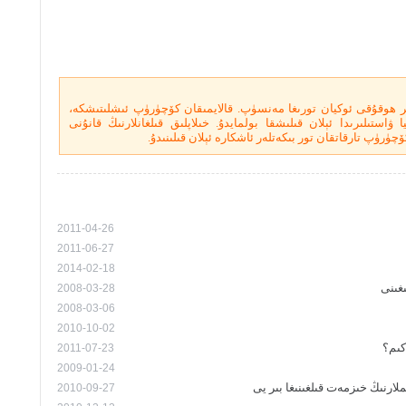
ر ھوقۇقى ئوكيان تورىغا مەنسۈپ. قالايمىقان كۆچۈرۈپ ئىشلىتىشكە،
ۋاستىلىرىدا ئېلان قىلىشقا بولمايدۇ. خىلاپلىق قىلغانلارنىڭ قانۇنى
چۈرۈپ تارقاتقان تور بىكەتلەر ئاشكارە ئېلان قىلىنىدۇ.
2011-04-26
2011-06-27
2014-02-18
غىنى
2008-03-28
2008-03-06
2010-10-02
كىم؟
2011-07-23
2009-01-24
ارنىڭ خىزمەت قىلغىنىغا بىر يى
2010-09-27