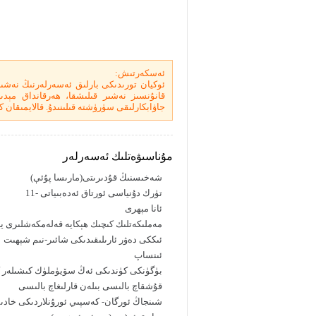
ئەسكەرتىش:
ئوكيان تورىدىكى بارلىق ئەسەرلەرنىڭ نەشى
قانۇنسىز نەشىر قىلىشقا، ھەرقانداق مېدىيا 
جاۋابكارلىقى سۈرۈشتە قىلىنىدۇ. قالايمىقان كۆ
مۇناسىۋەتلىك ئەسەرلەر
شەخىسنىڭ قۇدىرىتى(مارىسا پۇئې)
تۈرك دۇنياسى ئورتاق ئەدەبىياتى -11
ئانا مېھرى
مەملىكەتلىك كىچىك ھېكايە قەلەمكەشلىرى يى
ئىككى دەۋر ئارىلىقىدىكى شائىر-نىم شېھىت
ئىنساپ
بۈگۈنكى كۈندىكى ئەڭ سۆيۈملۈك كىشىلەر 
قۇشقاچ بالىسى بىلەن قارلىغاچ بالىسى
شىنجاڭ ئورگان- كەسپىي ئورۇنلاردىكى خادىمل