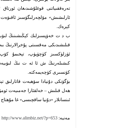
تەرەققىياتنى قوغلۇشىدىغان ئورتاق
ئارلىشىش» مۆلچەرلىگۈسىز ئاقىۋەت پ
كېرەك.
ب د ت خەۋپسىزلىك كېڭىشىنىڭ لىۋى
قىلىشىدىكى مەقسىتى پۇخرالارنىڭ بىخ
ئۈزلۈكسىز كۈچۈيۈپ، تېخىمۇ كۆپ پ
كىشىلەرنىڭ ش ئا ئە ت نىڭ لىۋىيەد
كۈنسىرى كۈچەيمەكتە.
بۈگۈنكى دۇنيادا سۆھبەت قاتارلىق تې
ئىنسانلار «دۇنيا ساقچىسى» غا مۇھتاج
مەنبە:
http://www.alimbiz.net/?p=653