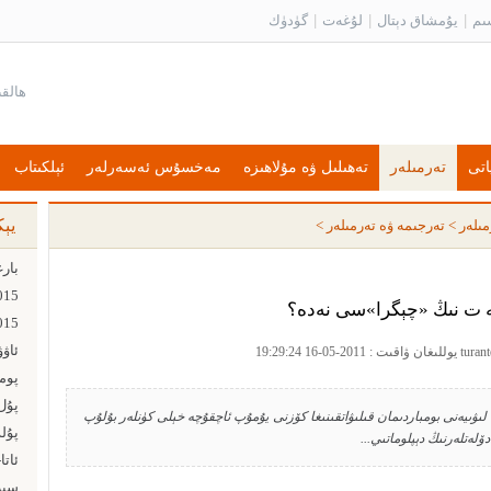
ىم
|
يۇمشاق دېتال
|
لۇغەت
|
گۈدۈك
اتى
تەرمىلەر
تەھىلىل ۋە مۇلاھىزە
مەخسۇس ئەسەرلەر
ئېلكىتاب
يې
مىلەر
>
تەرجىمە ۋە تەرمىلەر
>
ە ت نىڭ «چېگرا»سى نەدە؟
ئاۋ
پۇل ت
ۋىيەنى بومباردىمان قىلىۋاتقىنىغا كۆزنى يۇمۇپ ئاچقۇچە خېلى كۈنلەر بۇلۇپ
پۇل
لەتلەرنىڭ دېپلوماتىي...
ئاتا
سىز