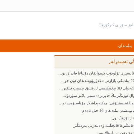
بىلىمدان
ڭى ئەسەرلەر
بارغانسېرى بۆلۈنۈپ كېتىۋاتقان دۇنياغا قانداق يۈزلىنىش كېرەك
2015-يىلدىكى بازارنى ئاغدۇرۇۋېتىدىغان ئون چوڭ ئامىل
2015-يىلى 3D تېخنىكىسى ئارقىلىق بېسىپ چىقىرىش ساھەسىدىكى 5 چوڭ يۈزلىنىش
ۋال ئۆزىڭىزنىڭ «دېرىزە»سىنى پاكىز سۈرتۈڭ
پومونا ئىنىستىتۇتى: مەكتەپداشلار مۇناسىۋەت تورىدىن پايدىلىنىشقا ئەڭ ماھىر ئىنىست
ېپىشنى بىلىدىغان 16 خىل ئادەم
دار ئۆزۈڭ بول
-ئانىڭىزغا قانچىلىك ۋەدىلەرنى بەردىڭىز
مۇ مۆجىزە يارىتالايسىز