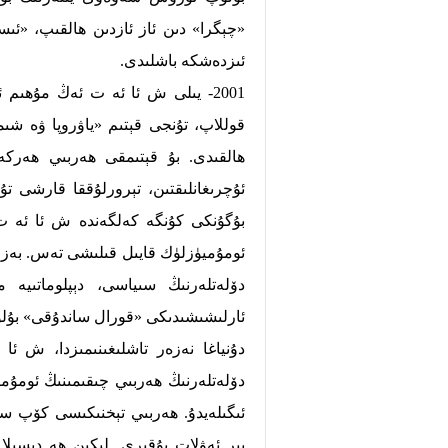
«چېگرا» دىن ئاز ئازدىن ھالقىپ، «ئى
ئىزدەشكە باشلىدى.
2001- يىلى ش ئا ئە ت ئەڭ مۇھىم 
قوللاپ، تۇنجى قېتىم «ياۋروپا ۋە شىما
ئۇچرىغانلىقتىن، تېرورلۇققا قارشى تۇ
بۇگۇنكى كۇنگە كەلگەندە ش ئا ئە ت 
ئومۇميۈزلۈك قايىل قىلىشى تەس. بەزى 
دۆلەتلەرنىڭ سىياسى، دېپلوماتىيە 
ئارلىشىشىدىكى «قورال ساندۇقى» بۇل
ئىگىلەيدۇ. ھەربىي تېخنىكىسى كۆپ سان
بىر ئەۋلات يۇقىرى. لېكىن ھە دىسىلا