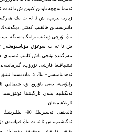
ئەمما نەچچە ئايدىن كىيىن ش ئا ئە ت ئ
زەربە بىرىپ، ش ئا ئە ت نىڭ ھەركى
دائىرىسىدىن ھالقىپ كەتتى. دېگەندەك
نىڭ بۇرچى ۋە ئىستىراتىگىيەسىگە نىسبە
ش ئا ئە ت سوغۇق مۇناسىۋەتلەر ئ
مەزگىلدە تۇنجى باش كاتىپ ئىسماي: ش
ئىتتىپاقىغا قارشى تۇرۇپ، گىرمانىيەن
ئەھدىنامىسى» نىڭ 5- م
ئەنگىلىيە بىلەن ئارگېنتىنا ئوتتۇرسى
ئارىلاشمىغان.
ئالدىنقى ئەسىرنى
ئەگىشىپ، ش ئا ئە ت نىڭ قىياسەن دۈش
بۇلۇپ تۇرۇش سەۋەۋى يىتەرلىك بول