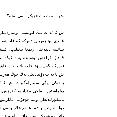
ش ئا ئە ت نىڭ «چېگرا»سى نەدە؟
ش ئا ئە ت نىڭ لىۋىيەنى بومباردىمان
ئىتالىيە پايتەختى رىمغا يىغىلىپ، كىي
قانداق قوللاش ئۈستىدە يەنە كېڭەش
نەدە؟ دېگەن سۇئالغا يەنىلا جاۋاپ قايت
يىلدىكى يېڭى سىتىراتىگىيەدە ش ئا
بولماستىن، بەلكى مۇداپىيە كۆرۈش، ن
باشقۇرلىدىغان بومبا ھۇجۇمى قاتارلىق 
دۆلەتلەردىن باشقا ھەمراھلار بىلە
دائىرىدە ھەمكارلىقنى قانات يايدۇرۇش