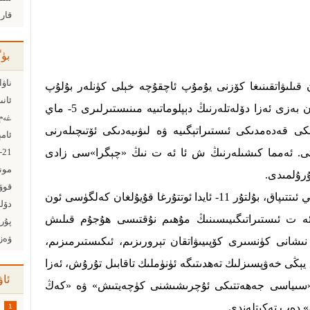
قار
بۈ
ناۋا
 قىلىۋاتقىنىغا كۆزنى يۇمۇپ ئاچقۇچە خېلى كۈنلەر بۇلۇپ
ئانى
قالدى. بۇ ھەربىي ھەركەتكە قاتناشقان بەزى ئەزا دۆلەتلەرنىڭ دېپلوماتىيە مىنىستىرلىرى 5- ماي
غەم 
ىنكى قەدەمدىكى ئىستىراتېگىيە ۋە لىۋىيەدىكى ئۆتىچىلەرنى
تى. ئەمما كىشىلەرنىڭ ش ئا ئە ت نىڭ «چېگرا»سى زادى
21-ئەسىردىكى تەربىيە كۆرگەن كىشىنىڭ ئۆلچىمى
مون
ۇرۇلمىدى.
قوۋۋ
ش ئا ئە ت دۇنيادىكى ئەڭ چوڭ ھەربىي ئىتتىپاق، بۇلتۇر 11- ئايدا ئوتتۇرغا قۇيۇلغان كەلگۈسى ئون
دۆلى
 ئە ت ئىستىراتىگىيىسىنىڭ مۇھىم نۇقتىسى ھۇجۇم قىلىش
پۇر
ۋەز
ىشانى كۈنسىرى كۆپىيىۋاتقان تېرورىزىم، ئىكىستىرمىزىم،
يېڭى خەۋپسىزلىك تەھدىتىگە ئۈنۈملىك تاقابىل تۇرۇش، ئەزا
ئاۋ
ن «سىياسى جەھەتتىكى ئۇچرىشىشنى كۈچەيتىش» ۋە «كەڭ
» دەپ تەكىتلەندى.
1