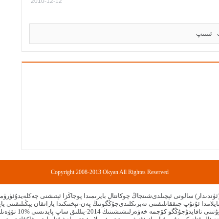
2010-12-12
ئىتتىپ
Copyright 2008-2013 Okyan All Rightes Reserved
ۈندىدار) سالونى ئېچىلدى
شىنجاڭ چوكانتال بايرىمىدا پوجاڭزا ئېتىشنى چەكلەيدۇ
ئۈرۈمچى 
سايلامدا ئۇتۇپ چىققانلىقىنى تەبرىكلىدى
جۇڭگونىڭ پەن-تېخنىكىدا ياراتقان يېڭىلىقىنى ياپونىيەدە ئارانلا %6
تىنى تاقايدۇ
جۇڭگو كۆچمە خەۋەرلىشىشىنىڭ 2014-يىللىق ساپ پايدىسى %10 تۆۋەنلىدى