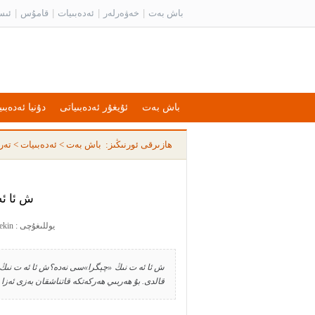
باش بەت
|
خەۋەرلەر
|
ئەدەبىيات
|
قامۇس
|
ئىس
باش بەت
ئۇيغۇر ئەدەبىياتى
دۇنيا ئەدەبىي
ھازىرقى ئورنىڭىز:
باش بەت
>
ئەدەبىيات
>
تەر
ش ئا ئ
يوللىغۇچى : turantekin يوللىغان ۋاقىت : 2011-05-16 19:29:24
ش ئا ئە ت نىڭ «چېگرا»سى نەدە؟ش ئا ئە ت نىڭ لى
قالدى. بۇ ھەربىي ھەركەتكە قاتناشقان بەزى ئەزا دۆ