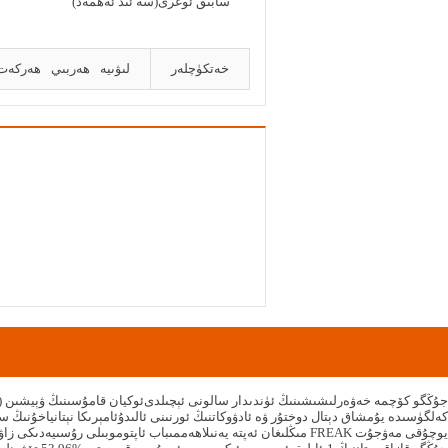
سابىق ئوغرى(سە ئىد ئەھمەد)
خەتكۈچلەر
لىۋىيە
ھەربىي
ھەركەت
جۇڭگو كۆچمە خەۋەرلىشىشىنىڭ ئۈندىدار سالونى ئېچىلدى
ئوكيان قامۇسىنىڭ ۋېيشىن (ئ
كەلگۈسىدە يۇمشاق دېتال دوختۇر ۋە ئادۋوكاتنىڭ ئورنىنى ئالىدۇ
ئامېرىكا نېتانياخۇنىڭ 
مىڭلىغان ئەپتە يەنىلا FREAK يوچۇقى مەۋجۇت
ھەممىباب ئاپتوموبىلى رۇسىيەدىكى زاۋۇ