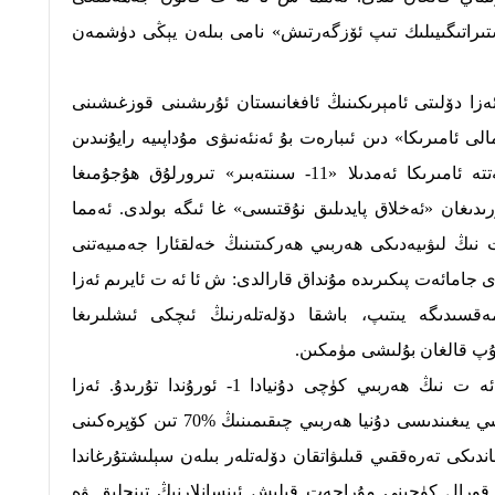
ستىراتىگىيىلىك تىپ ئۆزگەرتىش» نامى بىلەن يېڭى دۈشمەن
ئەزا دۆلىتى ئامېرىكىنىڭ ئافغانىستان ئۇرىشىنى قوزغىشىنى
لى ئامىرىكا» دىن ئىبارەت بۇ ئەنئەنىۋى مۇداپىيە رايۇنىدىن
ھالقىدى. بۇ قېتىمقى ھەربىي ھەركەتتە ئامىرىكا ئەمدىلا «11- سىنتەبىر» تىرورلۇق ھۇجۇمىغا
رىدىغان «ئەخلاق پايدىلىق نۇقتىسى» غا ئىگە بولدى. ئەمما
نىڭ لىۋىيەدىكى ھەربىي ھەركىتىنىڭ خەلقئارا جەمىيەتنى
جامائەت پىكىرىدە مۇنداق قارالدى: ش ئا ئە ت ئايرىم ئەزا
مەقسىدىگە يىتىپ، باشقا دۆلەتلەرنىڭ ئىچكى ئىشلىرىغا
ۇپ قالغان بۇلىشى مۈمكىن.
دۇنياغا نەزەر تاشلىغىنىمىزدا، ش ئا ئە ت نىڭ ھەربىي كۈچى دۇنيادا 1- ئورۇندا تۇرىدۇ. ئەزا
دۆلەتلەرنىڭ ھەربىي چىقىمىنىڭ ئومۇمىي يىغىندىسى دۇنيا ھەربىي چىقىمىنىڭ %70 تىن كۆپرەكىنى
دىكى تەرەققىي قىلىۋاتقان دۆلەتلەر بىلەن سېلىشتۇرغاندا
 قورال كۈچىنى مۇراجەت قىلىش ئىنسانلارنىڭ تېنچلىق ۋە