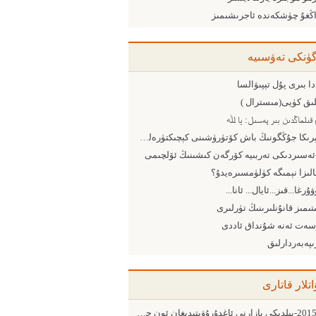
اڭغۇ چۈشكەندە ئاجرىشىمىز
گۈنكى تەۋسىيە
دا بىرى پۇل تېپىۋالسا
لىق كۈيى(مىسترال )
قىلماڭدىن بىر پەسىل: يا ﷲ
ئامېرىكا جۇڭگونىڭ باش كۆتۈرۈشىنى كېچىكتۈرەلەمدۇ؟
الىزا نېمىگە كۈلۈمسىرەيدۇ؟
ۇرغا...قىز...ئايال... ئانا...
تىمىز قانۇنلىرىنىڭ تۈرلىرى
سەت ئەنە شۇنداق ئاددى
ىپەبەردارلىق
اتلار قاتارى
2015-يىلدىكى بازارنى ئاغدۇرۇۋېتىدىغان ئون چوڭ ئامىل