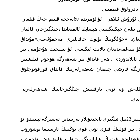
غەلىبە ئىلاھى چىڭگىزخان ھەقىقىي ئۇرۇش ئىلاھى . ئۇ ئۆمرىدە 60نەچچە قېتىم جەڭ قىلغان.
 بىلەن چېكىنگىنىنى ھېساپقا ئالمىغاندا ،چىڭگىزخان قالغان
لغان. «جۇڭگونىڭ بۈيۈك خاقانلىرى مەجمۇئەسى»مۇنداق
ۈ يېتەلمەيدىغان تالانت ئىگىسى .ئۇ پسىخىك ھۇجۇمنى بىر
ئايلاندۇردى . ھەر قانداق بىر شەھەرگە ھۇجۇم قىلىشتىن
ۆزىگە قارشى چىققان شەھەرلەرنىڭ قانداق قورقۇنۇچلۇق
ەش ۋە ئۇنى تارقىتىش چىڭگىزخاننىڭ شەھەرلەرنى
ندى.
چىڭگىزخان خانلىق تەخىتكە ئولتۇرۇشتىن23يىل ئىلگىرى تايچىغۇتلار تەرىپىدىن ئەسىرگە ئېلىنىدۇ. ئۇ
دا، بىر قۇلنىڭ قىزى ئۇنى قوي يۇڭىنىڭ ئارىسىغا يوشۇرۇپ
قۇتۇلىدۇ. قىزنىڭ شاپائىتىگە جاۋاپ قايتۇرۇش ئۈچۈن ،