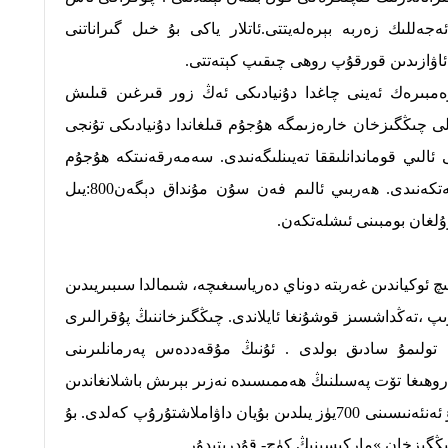
ئەجەللىك زەربە بېرەلەيتتى.ئاتلار ياكى بۇ خىل گىراناتنى
 ئاۋازىدىن قورقۇپ روھى چىقىپ كېتەتتى.
ىرەك ئەينى چاغدا دۇنيادىكى ئەڭ زور قىرغىن قىلىش
گە ئىگە ئوت قورال ئىدى.1220-يىلى چىڭگىزخان خارەزىمگە ھۇجۇم قىلغاندا دۇنيادىكى تۇنجى
ئالىي قوماندانلىققا تەيىنلىگەنىدى. سەمەرقەنىتكە ھۇجۇم
قىلغاندا .ئۇلارغا ئوت پۇركۇگۇچ ئىشلەتكەنىدى. ھەربىي ئالىم فەن سۇن مۇنداق دېگەن800:يىل
ۇلغان بومبىنى ئىشلەتكەن.
وكياندىن غەربتە دوناي دەرياسىغىچە، شىمالدا سىبىريىدىن
رىپ ،تەڭداشسىز قوشۇنغا ئايلاندى. چىڭگىزخاننىڭ پۇقرالىرى
 تولىمۇ سادىق بولدى . ئۇنىڭ مۇقەددەس پەرمانلىرىنى
وھىغا تۆت پەسىلنىڭ ھەممىسىدە نەزىر بېرىش باشلانغاندىن
تارتىپ ، ھازىرغىچە موڭغۇل مىللىتى بۇ ئەنئەنىسىنى 700يۈز يىلدىن بۇيان داۋاملاشتۇرۇپ كەلدى. بۇ
ىڭگىزخان »ماركىسىنىڭ كۈچ- قۇدرىتىدۇر.