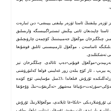
.
ز ئۈزەر بېلىقنىڭ ئاستا ئۈزەر بېلىقنى يېيىشى» دىن ئىبارەت
 ئاستا چاپىدىغان ئاتنى يېڭىش ئىستىراگىيىسىگە ۋارىسلىق
مىز. چىڭگىزخان موڭغۇل جەمىيىتىنىڭ كۆچمەن چارۋىچىلىق
ىلىكىگە ئاساسەن ، موڭغۇل ئارمىيىسىنى ئاتلىق قوشۇنغا
نى تەشكىللىدى.
رىپىدىن«موڭغۇل قويۇنى»دەپ ئاتالدى. چىڭگىزخان تېز
 بېرىپ ، ئاز كۈچ بىلەن زور غەلبىنى قولغا كەلتۈرۈشنى
تەشەببۇس قىلاتتى. ئۇلار ۋېنگرىيە تۈزلەڭلىكىدە ئۇرۇش قىلغاندا ،23مىل مۇساپىنى ئۈچ كۈندە
ىدۇكى«سۈرئەت»دۇنياغا مەشھۇر «تەڭرىقۇت»نىڭ ۋۇجۇتقا
ۇرۇشلاردىكى «تانكا»غا ئايلاندى، موڭغۇللارنىڭ ئۇرۇش
تلىرى بار ئىدى، ئات بېقىش ئۇسۇلى ئىنتايىن ئىلغار بولۇپ