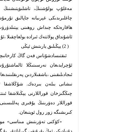
مەغلۇپ بولۇشنىڭ، تاشلىۋېتىشنىڭ ۋ
چاغلىرىدىكى غېرىبانە جاپالىق تۇرمۇ
ھاقارەتكە چىداش روھىنى يېتىلدۈرۈپ 
ئاشۇنداق پولاتتەك ئىرادە بولغاچقىلا ،ئۇ
( 2) يېڭىلىق يارىتىش ئېڭى
ئىقتىسادشۇناس فەن گاڭ كارخانىچىلار
ئۇچرايدىغان نەرسىنىڭلا ئالماشتۇ
ئىجادىلىقىنى ،باشقىلاردىن پەرىقلىنىدىغ
نىشانى بىلەن بىردەك. شۇڭلاشقا ئىج
چىڭگىزخان قوراللارنى يېڭىلاشقا ئىنت
قوراللار دەۋرىنىڭ يۇقىرى پەللىسىنى
كىرىشىگە زور رول ئوينىغان.
«كۆكنى تەۋرىتىش مىناسى» موڭغۇل 
دۇنيادىكى ئەڭ بۇرۇنقى گىراناتتۇر. بۇ 