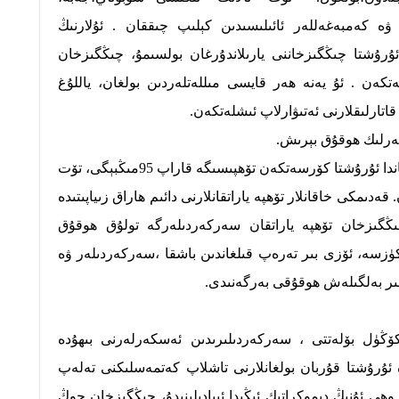
ۋە كەمبەغەللەر ئائىلىسىدىن كېلىپ چىققان . ئۇلارنىڭ
ۇرۇشتا چىڭگىزخاننى يارىلاندۇرغان بولسىمۇ، چىڭگىزخان
كەن . ئۇ يەنە ھەر قايسى مىللەتلەردىن بولغان، ياللۇغ
تارلىقلارنى ئەتىۋارلاپ ئىشلەتكەن.
چىڭگىزخان خانلىق تەختىگە ئولتۇرغاندا ئۇرۇشتا كۆرسەتكەن تۆھپىسىگە قاراپ 95مىڭبېگى، تۆت
قەدىمكى خاقانلار تۆھپە ياراتقانلارنى دائىم ھاراق زىياپىتىدە
چىڭگىزخان تۆھپە ياراتقان سەركەردىلەرگە تولۇق ھوقۇق
تكۈزسە، ئۆزى بىر تەرەپ قىلغاندىن باشقا ،سەركەردىلەر ۋە
دبىر بەلگىلەش ھوقۇقى بەرگەنىدى.
ۆڭۈل بۆلەتتى ، سەركەردىلىرىدىن ئەسكەرلەرنى بىھۇدە
ە ئۇرۇشتا قۇربان بولغانلارنى تاشلاپ كەتمەسلىكنى تەلەپ
روھى ئۇنىڭ دېموكراتىك ئېڭىدا ئىپادىلىنىدۇ، چىڭگىزخان چوڭ