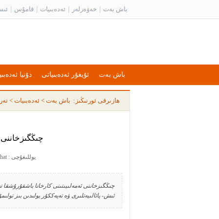
باش بەت
|
خەۋەرلەر
|
ئەدەبىيات
|
قامۇس
|
ئىس
باش بەت
ئۇيغۇر ئەدەبىياتى
دۇنيا ئەدەبىي
ھازىرقى ئورنىڭىز:
باش بەت
>
ئەدەبىيات
>
تەر
چىڭگىزخاننى ك
يوللىغۇچى : Kurshat يوللىغان ۋاقىت : 2008-01-28 13:16:00
ئىش- پائالىيەتلىرى ۋە تەپەككۇر يولىدىن بىز تولىم