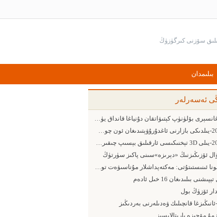
بىلىمدان
ڭى ئەسەرلەر
بارغانسېرى بۆلۈنۈپ كېتىۋاتقان دۇنياغا قانداق يۈزلىنىش كېرەك
2015-يىلدىكى بازارنى ئاغدۇرۇۋېتىدىغان ئون چوڭ ئامىل
2015-يىلى 3D تېخنىكىسى ئارقىلىق بېسىپ چىقىرىش ساھەسىدىكى 5 چوڭ يۈزلىنىش
ۋال ئۆزىڭىزنىڭ «دېرىزە»سىنى پاكىز سۈرتۈڭ
پومونا ئىنىستىتۇتى: مەكتەپداشلار مۇناسىۋەت تورىدىن پايدىلىنىشقا ئەڭ ماھىر ئىنىست
ېپىشنى بىلىدىغان 16 خىل ئادەم
دار ئۆزۈڭ بول
-ئانىڭىزغا قانچىلىك ۋەدىلەرنى بەردىڭىز
مۇ مۆجىزە يارىتالايسىز