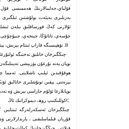
قۇلباي،جەلىبالارنىڭ ھەممىسى قۇل 
بەزىلىرى بەيئەت بولۇشتىن ئىلگىرى ئ
ئۇلارنى كەڭ قورساقلىق بىلەن ئىشلەت
جۇسەي، تاتاتۇڭا، جېنخەي، جىيۇچۇچى قا
B. تۆھپىسىگە قاراپ ئىنئام بېرىش، يېتەرلىك ھوقۇق بېرىش.
نويان يەنە نۇرغۇن يۈزبېشى تەيىنلىگەن. 
ھوقۇقىدىن ئېلىپ تاشلايتى. ئەمما 
بېرەتتى. يېقىن تونۇشلىرى خاتالىق ئۆ
نويانلارغا ئۆلۇم جازاسى بېرىش ۋە تە
Cكوللىكتىپ روھ، دېموكراتىك ئاڭ
چىڭگىزخان ئەسكەرلەرگە ئىنتايىن ك
قۇربان قىلماسلىقنى ، يارىدارلارنى ۋ
قىلاتتى. چىڭگىزخاننىڭ كوللىتىپچانلىق 