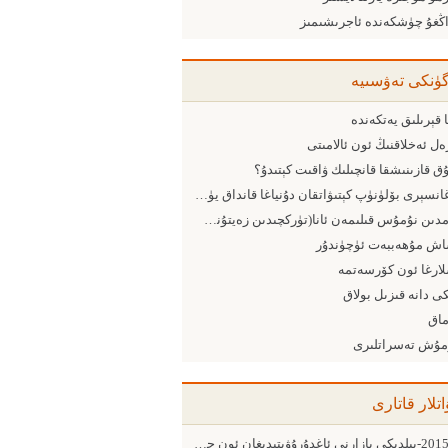
اڭغۇ چۈشكەندە ئاجرىشىمىز
گۈنكى تەۋسىيە
 قېرىلىق يەتكەندە
ل ئەخلاقنىڭ ئون ئالامىتى
ق قازىنىشقا قانچىلىك ۋاقىت كېتىدۇ؟
بارغانسېرى بۆلۈنۈپ كېتىۋاتقان دۇنياغا قانداق يۈزلىنىش كېرەك
ئاتامدىن نۇمۇس قىلىمەن ئانا(تۈركچىدىن زەيتۇنشېخى ئاغدۇرمىسى)
اش مۇھەببەت ئۈچۈندۇر
لارغا ئون كۆرسەتمە
ى دانە قىزىل بولاق
ماق
مۇش تەسراتلىرى
اتلار قاتارى
2015-يىلدىكى بازارنى ئاغدۇرۇۋېتىدىغان ئون چوڭ ئامىل