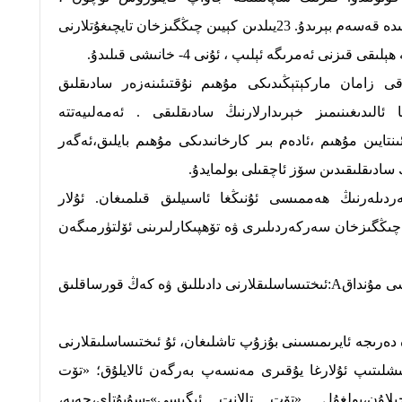
چىڭگىزخان ئۇنى ئەمرىگە ئېلىش ھەققىدە قەسەم بېرىدۇ. 23يىلدىن كېيىن چىڭگىزخان تايچىغۇتلارنى
نى ئەمرىگە ئېلىپ ، ئۇنى 4- خانىشى قىلىدۇ.
ىرقى زامان ماركېتېڭىدىكى مۇھىم نۇقتىئىنەزەر سادىقلىق
رەك تىلغا ئالىدىغىنىمىز خېرىدارلارنىڭ سادىقلىقى . ئەمەلىيەتتە
نتايىن مۇھىم ،ئادەم بىر كارخانىدىكى مۇھىم بايلىق،ئەگەر
 سادىقلىقىدىن سۆز ئاچقىلى بولمايدۇ.
ەرنىڭ ھەممىسى ئۇنىڭغا ئاسىيلىق قىلمىغان. ئۇلار
 چىڭگىزخان سەركەردىلىرى ۋە تۆھپىكارلىرىنى ئۆلتۈرمىگەن
چىڭگىزخاننىڭ ئىختىساسلىقلار قارىشى مۇنداقA:ئىختىساسلىقلارنى دادىللىق ۋە كەڭ قورساقلىق
ىجە ئايرىمىسىنى بۇزۇپ تاشلىغان، ئۇ ئىختىساسلىقلارنى
ىشلىتىپ ئۇلارغا يۇقىرى مەنسەپ بەرگەن ئالايلۇق؛ «تۆت
اۇن،بولغۇل. «تۆت تالانت ئىگىسى»-سۇبۇتاي،جەبە،