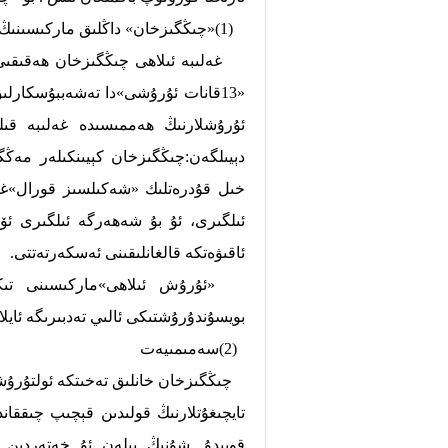
(1)«چىڭگىزخان» داڭلىق ماركىسىنىڭ يادرولۇق قىممىتى
«13قانات ئۇرۇشى»دا تەشەببۇسكارلىق
ئۇرۇشلارنىڭ ھەممىسىدە غەلىبە قى
دېيىلگەن:چىڭگىزخان كېيىنكىلەر مەڭگ
خىل قۇدرەتلىك «شەكىلسىز قورال»غا 
ئىلگىرى، ئۇ بۇ شەھەرگە ئىلگىرى ئ
ئاقىۋەتكە قالغانلىقىنى ئەسكەرتەتتى.
«ئۇرۇش ئىلاھى»ماركىسىنى تىكل
بويسۇندۇرۇشتىكى ئالىي تەدبىرىگە ئايلا
(2)سەمىمىيەت
تايچىغۇتلارنىڭ قولىدىن قېچىپ چىققان
قويىدۇ. شۇنىڭ بىلەن ئۇ خەتەردىن 