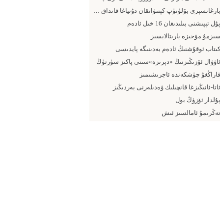
بارغانسېرى بۆلۈنۈپ كېتىۋاتقان دۇنياغا قانداق يۈزلىنىش كېرەك
ۇل تېپىشنى بىلىدىغان 16 خىل ئادەم
ىزمۇ مۆجىزە يارىتالايسىز
ىتاب ئوقۇشنىڭ ئادەم بەدىنىگە پايدىسى
اۋۋال ئۆزىڭىزنىڭ «دېرىزە»سىنى پاكىز سۈرتۈڭ
اراڭغۇ چۈشكەندە ئاجرىشىمىز
اتا-ئانىڭىزغا قانچىلىك ۋەدىلەرنى بەردىڭىز
ۇلدار ئۆزۈڭ بول
ەڭرىمۇ ئامالسىز ئىش