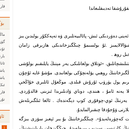
قار
ۇرۇشقا تەدبىقلىغاندا
بۈ
ماڭا
نى دەۋردىكى ئىش- پائالىيەتلىرى ۋە تەپەككۇر يولىدىن بىز
گۈزە
ىۋالالايمىز .ئۇ بولسىمۇ چىڭگىزخاندىكى ھازىرقى زامان
ئۇتۇ
خىل روھ .
ىشچانلىق. «ئوتلاق بولغانلىكى يەر مېنىڭ يايلىقىم بولۇشى
ياش
گىزخاننىڭ روھىي يۆلەنچۇكى بولغانىدى. مۇشۇ غايە ئۇچۇن
ياش
رىم يول يۈرۈپ ئۇرۇش قىلدى. موڭغۇل ئاتلىرى خۇاڭخې
ئىكك
ا يەنە ئامۇ ، ھىندى، دوناي ۋادىلىرىدا ئىزىنى قالدۇردى.
قار
تۇر
 يەرنىڭ ئوي-چوقۇرى كوپ دېگەندەك . ئالغا ئىلگىرىلەش
رنى ۋۇجۇدقا چىقىرالمايدۇ.
ئاۋ
ت كەچۈرەلەيدۇ». چىڭگىزخاننىڭ بۇ بىر ئېغىز سۆزى بىزگە
ىڭ كارتىسى سىزىپ بېرەلەيدۇ. چىڭگىزخان يارىلىنىشنىڭ،
1