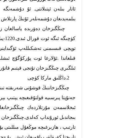
ئاتار بىلەن ئېتىلاتتى. ئۇ دۇشمەنگە 
بىلمەيدىغان دۇشمەنلەر ئۇنىڭ پارتلاش
چىڭگىزخان دەۋرىدە ياسالغان زەمب
كۈچى
توپچى قىسىمنى تەشكىللەپ ئۆگىداينى 
ئىلگىرى چىڭگىزخان تۇنجى قېتىم قاتۇر
2.داڭلىق ماركا كۈچى
چىڭگىزخاننىڭ قوشۇنى شەرىقتە تىنىچ ئ
جەنۇپتا پىرسىيە قولتۇقىغىچە يېتىپ بې
ئىخلاسمەن مۇرتلاردەك چىڭگىزخانغا
بىجاندىل ئورۇنداپ كەلدى.چىڭگىزخان ر
تارىختا كۆرۈلۈپ باقمىغان ئىش . بۇ «چ