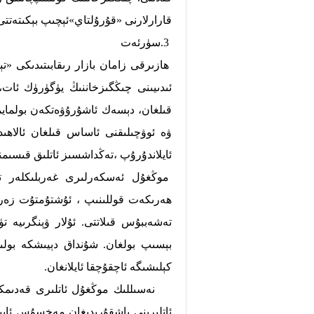
قارارلارنى «قۇرۇلتاي»ئېچىپ بېكىتەتتى
3.سۈرئەت
ھازىرقى زامان بازار رىقابىتىدىكى «تې
ئىدىيىنى چىڭگىزخاننىڭ يۈگۈرۈك ئات،
قىلغان، دېسەك ئاشۇرۇۋەتكەن بولماي
ۋە ئوۋچىلىقنى ئاساس قىلغان ئالاھىد
ئايلاندۇرۇپ ،تەڭداشسىز ئاتلىق قىسىم
موڭغۇل ئەسكەرلىرى غەربلىكلەر تە
ھەرىكەت قوللىنىپ ، ئۇشتۇمتۇت زەربە
بېسىپ بولغان. شۇنداق دېيىشكە بول
كېلىشىگە ئاچقۇچقا ئايلانغان.
نەسىللىك موڭغۇل ئاتلىرى قەدىمكى ئ
ئاتلىرىنى باشقۇرىدىغان مەخسۇس ئاپىرا