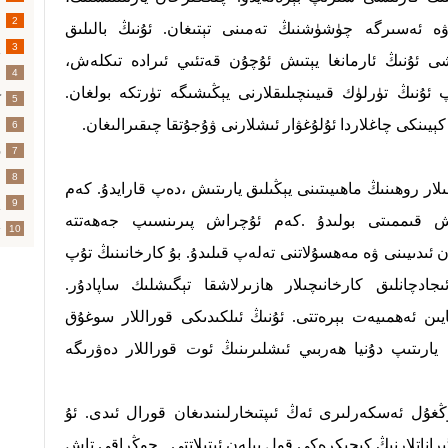
2
ە ئەسىرگە چۈشۈشنىڭ تەمىنى تېتىغان. ئۇنىڭ بالىلىق
پ
3
شى ئۇنىڭ ئارمانغا يېتىش ئۇچۇن قەتئىي ئىرادە تىكلەش،
س
4
ئۇنىڭ تۈرلۈك قىيىنچىلىقلارنى يېڭىشىگە تۈرتكە بولغان.
ك
5
 كېيىنكى چاغلاردا ئۇلۇغۋار ئىشلارنى ۋۇجۇتقا چىقىرالىغان.
ئ
6
ق
7
ئ
8
 روھىنىڭ ماھىيىتىنى يېڭىلىق يارىتىش ،دەپ قارايدۇ. كەم
پ
9
رۇش قىممىتى بولىدۇ .كەم ئۇچراش پىرىنسىپ جەھەتتە
ت
10
ان ئىدىيىنى ۋە مەھسۇلاتنى تەلەپ قىلىدۇ. بۇ كارخانىنىڭ تۇپ
ادچانلىق كارخانىچىلار ھازىرلاشقا تېگىشلىك ساپادۇر.
ايىن ئەھمىيەت بېرەتتى. ئۇنىڭ ئىلكىدىكى قوراللار سوغۇق
 يارىتىپ دۇنيا ھەربىي ئىشلىرىنىڭ ئوت قوراللار دەۋرىگە
ئەسكەرلىرى ئەڭ ئىپتىخارلىنىدىغان قورال ئىدى. ئۇ
گىراناتلارنىڭ كىچىكرەكى قول بىلەن ئېتىلاتتى . چوڭراقى تاش