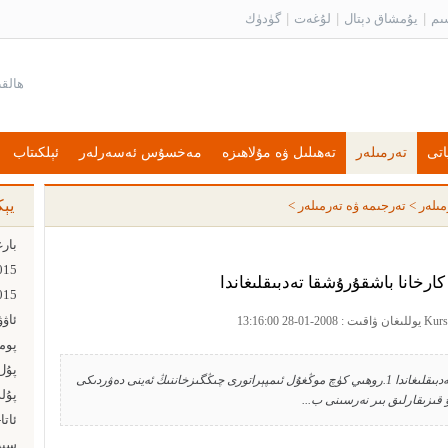
ىم
|
يۇمشاق دېتال
|
لۇغەت
|
گۈدۈك
اتى
تەرمىلەر
تەھىلىل ۋە مۇلاھىزە
مەخسۇس ئەسەرلەر
ئېلكىتاب
يې
مىلەر
>
تەرجىمە ۋە تەرمىلەر
>
ارخانا باشقۇرۇشقا تەدبىقلىغاندا
ئاۋ
پۇل ت
چىڭگىزخاننى ئەمەلىيىتىنى كارخانا باشقۇرۇشقا تەدبىقلىغاندا 1.روھىي كۈچ موڭغۇل ئىمپېراتورى چىڭگىزخاننىڭ ئەينى دەۋردىكى
پۇل
ۇ قىزىقارلىق بىر نەرسىنى ب...
ئاتا
سىز