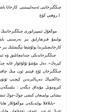
چىڭگىزخاننى ئەمەلىيىتىنى كارخانا باشق
1.روھىي كۈچ
موڭغۇل ئىمپېراتورى چىڭگىزخاننىڭ ئەي
تولىمۇ قىزىقارلىق بىر نەرسىنى بايق
كارخانىچىلىرىدا بولۇشقا تېگىشلىك بىر 
چىڭگىزخاندىكى چىدامچانلىق ۋە ئىنتىل
كېرەك». دەل مۇشۇ ئۇلۇغۋار غايە چىڭ
چىڭگىزخان ئۇچ قېتىم ئون مىڭ چاقى
،چاڭجىياڭ دەريالىرىدىن كېچىپ ئۆتۈپل
كىرومۋىل مۇنداق دېگەن : بىلمىگەن
نىشانى بولمىغان كىشى چوڭ-چوڭ ئىشلا
«يايلاقلا بولىدىكەن موڭغۇللار ھايا
ئۇنىڭ ئۇرۇش ئۇچۇن تۇغۇلغان ھاياتىن