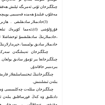
مەغلۇپ قىلىدۇ ھەمدە قەسىمى بويىچە ھېلىقى قىز
(3)خادىملار سادىقلىقى . ھاز
قۇرۇلۇشى (cl),ئەمما كۆپ
،خادىملارنىڭ سادىقلىقىمۇ ئوخشاشلا ئى
خادىملار سادىق بولمىسا ،خېرىدارلارنىڭ
چىڭگىزخان تەيىنلىگەن سەركەردىل
چىڭگىزخانغا بىر ئۆمۇر سادىق بولغان.
بىردىنبىر خاقاندۇر.
بىلەن ئىشلىتىش.
چىڭگىزخان مىللەت چەكلىمىسى ۋە دەر
دادىللىق ۋە كەڭ قورساقلىق بىلەن ئ
مۆتىۋەر »-مۇقالى ، بوېرچۇ، چىل