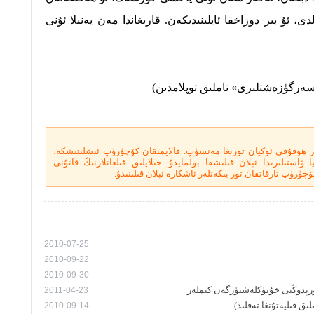
، ئۇ بىر دوزاخقا ئايلىنىدىكەن. قارىغاندا مەن يەنىلا ئۇنى
گۈزەشتلىرى» ناملىق توپلامدىن)
ر ھوقۇقى ئوكيان تورىغا مەنسۈپ. قالايمىقان كۆچۈرۈپ ئىشلىتىشكە،
ۋاستىلىرىدا ئېلان قىلىشقا بولمايدۇ. خىلاپلىق قىلغانلارنىڭ قانۇنى
چۈرۈپ تارقاتقان تور بىكەتلەر ئاشكارە ئېلان قىلىنىدۇ.
2010-07-25
2010-09-22
2010-09-30
ۋزېدوڭنى خۇنۈكلەشتۈرگەن كىملەر
2011-04-23
ق فىليەتۇنغا تەقلىد)
2010-09-14