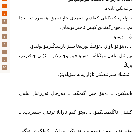
2
تىدىكى ئادەم:
پ
3
ئېلىپ كەتكىلى كەلدىم. ئەمدى جاپادىنمۇ، ھەسرەت ـ نادا
س
4
م، ـ دەۋەرگەندىن كېيىن ئاخىر بولماي:
ك
5
، ـ دەپتۇ.
ئ
6
ق
7
پتۇ ئۇ ئاۋاز، ـ ئۇنىڭ ئورنىغا سىز بارسىڭىزمۇ بولىدۇ.
ئ
8
رائىل بىلەن مېڭىڭ، ـ دەپتۇ جېن پىچىرلاپ، ـ ئۇنى چاقىرىپ
پ
9
رىڭ.
ت
10
ئىشىك سىرتىدىكى ئاۋاز يەنە سۈيلەپتۇ:
ىكىن، ـ دەپتۇ جېن گىمگە، ـ دەرھال ئەزرائىل بىلەن
ىنى ئاڭلىمىدىڭمۇ، ـ دەپتۇ گىم ئارانلا ئۈنىنى چىقىرىپ، ـ
وق، ئۇنى مەن ئەمەس، ئۆزىڭىز چىللاپ كەلگەن. ئەگەر