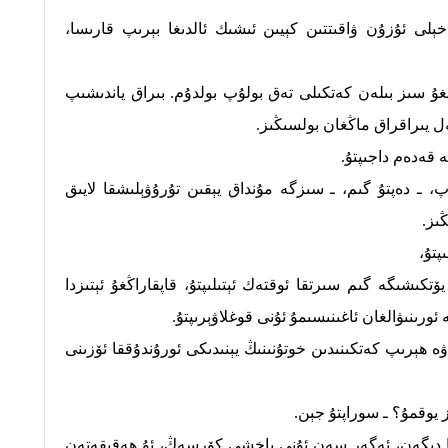
لى ئۇزۇن ۋاقىتتىن كېيىن ئىشىك ئالدىغا بېرىپ قارىسا،
غۇ سىز بىلەن كەتكىلى تەق بولۇپ بولدۇم. بىراق ياندىشىپ
 يىراقراق ماڭغان بولسىڭىز.
 قەدەم داجىپتۇ.
، ـ دەپتۇ گىم، ـ سىزگە مۇنداق يېقىن تۇرۇۋېلىشقا لايىق
ىز.
پتۇ،
تكىشىگە گىم سىرتقا ئوقتەك ئېتىلىپتۇ، قاپقاراڭغۇ ئېتىزدا
 ئورىنىۋالغان ئاغىنىسىمۇ ئۇنى قوغلاۋېرىپتۇ.
 ھېرىپ كەتكىنىدىن خوتۇنىنىڭ يېنىدىكى ئورۇندۇققا ئۆزىنى
 يوقمۇ؟ ـ سوراپتۇ جېن.
نيا دېگەن، ئەگەر سەن ئۇنى ياخشى كۆرسەڭ، ئۇ ھەقىقەتەن