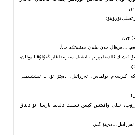
ەن.
تقىلى تۇرۇپتۇ:
تۇ جېن.
دەم، ـ دەرھال مەن بىلەن جەننەتكە ماڭ.
. ئىشىك ئالدىغا بېرىپ، ئىشىك سىرتىدا قاراڭغۇلۇقتا يوغان،
ۇ.
 كىرسەم بولماس، ئەزرائىل، دەپتۇ ئۇ، ـ ئىشتىنىمنى
ل!
پ، خېلى ۋاقىتتىن كېيىن ئىشىك ئالدىغا بارسا، ئۇ ئاپئاق
ەزرائىل، ـ دەپتۇ گىم.