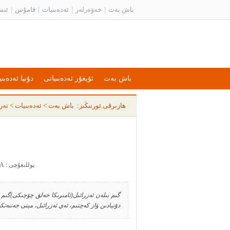
باش بەت
|
خەۋەرلەر
|
ئەدەبىيات
|
قامۇس
|
ئىس
باش بەت
ئۇيغۇر ئەدەبىياتى
دۇنيا ئەدەبىي
ھازىرقى ئورنىڭىز:
باش بەت
>
ئەدەبىيات
>
تەر
يوللىغۇچى : EOA يوللىغان ۋاقىت : 2010-02-12 20:49:15
گىم بىلەن ئەزرائىل(ئامىرىكا خەلق چۆچىكى)گىم ئ
دۇنيادىن ۋاز كەچتىم، ئەي ئەزرائىل، مېنى جەننەتكە