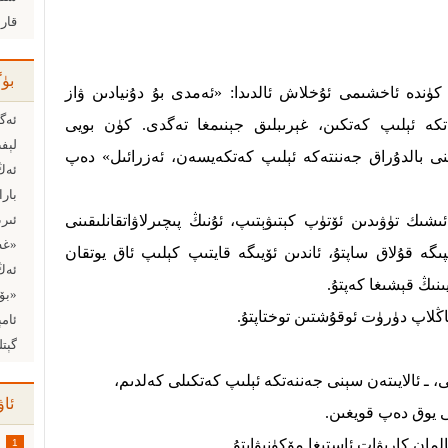
قار
بۈ
 كۈندە ئاخشىمى ئۇخلاش ئالدىدا: «ئەمدى بۇ دۇنيادىن ۋاز
ئەگە
تكە ئېلىپ كەتكىن، غېرىبلىق جېنىمغا تەگدى. كۈن بويى
لېف
نى بالدۇراق جەننتەكە ئېلىپ كەتكەيسەن، ئەزرائىل» دەپ
ئەڭ
ك تۈۋىدىن ئۆتۈپ كېتىۋېتىپ، ئۇنىڭ پىچىرلاۋاتقانلىقىنى
ئىرى
ىگە قۇلاق ساپتۇ، ئاندىن ئۆيىگە قايتىپ كېلىپ ئاق يوتقان
ئەڭ
يىنىڭ قېشىغا كەپتۇ.
«بۆر
اڭلاپ دۈرۈت ئوقۇشتىن توختاپتۇ.
گېتل
، ـ ئالايىتەن سېنى جەننەتكە ئېلىپ كەتكىلى كەلدىم،
ئاۋ
ى يوق دەپ قويغىن.
لمان كارىۋات ئاستىغا مۆكۈنىۋاپتۇ.
1