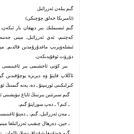
گىم بىلەن ئەزرائىل
(ئامىرىكا خەلق چۆچىكى)
گىم ئىسىملىك بىر دېھقان بار ئىكەن،
كەچتىم، ئەي ئەزرائىل، مېنى جەننە
ئىشلەۋېرىپ ماغدۇرۇمدىن قالدىم. مې
دۈرۈت ئوقۇيدىكەن.
بىر كۈنى ئاخشىمى بىر ئاغىنىسى ئىشى
ئاڭلاپ قاپتۇ ۋە دېرىزە يوچۇقىدىن گېپ
كىرلىكىنى ئورنىپتۇ ـ دە، يەنە گىمنىڭ ئۆ
گىم سىرتتىن بىرىنىڭ ئاياغ تىۋېشىنى ئ
ـ كىم؟ ـ دەپ سوراپتۇ گىم،
ـ مەن ئەزرائىل، گىم، ـ دەپتۇ ئاغىنىسى
ـ جېن، دەرھال چىقىپ ئەزرائىلغا مېن
گىم خوتۇنىغا شۇنداق دەپلا، ئالمان ـ تا