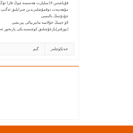
قۇياشتىن 18مىليارت ھەسسە چوڭ قارا ئۆڭكۈر
مۇھەببەت دوقمۇشلىرىدىن چىرايلىق ئەگىپ 
جۇدۇننىڭ بالىسى
لاۋ خېنىڭ خۇلاسە ماتېرىيالى يېزىشى
[بوزقىر]يازغۇچىلىق كوچىسىدىكى پارىخور ئەم
خەتكۈچلەر
گىم