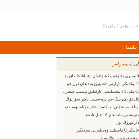
بىلىمدان
ڭى ئەسەرلەر
بارغانسېرى بۆلۈنۈپ كېتىۋاتقان دۇنياغا قانداق يۈزلىنىش كېرەك
2015-يىلدىكى بازارنى ئاغدۇرۇۋېتىدىغان ئون چوڭ ئامىل
2015-يىلى 3D تېخنىكىسى ئارقىلىق بېسىپ چىقىرىش ساھەسىدىكى 5 چوڭ يۈزلىنىش
ۋال ئۆزىڭىزنىڭ «دېرىزە»سىنى پاكىز سۈرتۈڭ
پومونا ئىنىستىتۇتى: مەكتەپداشلار مۇناسىۋەت تورىدىن پايدىلىنىشقا ئەڭ ماھىر ئىنىست
ېپىشنى بىلىدىغان 16 خىل ئادەم
دار ئۆزۈڭ بول
-ئانىڭىزغا قانچىلىك ۋەدىلەرنى بەردىڭىز
مۇ مۆجىزە يارىتالايسىز