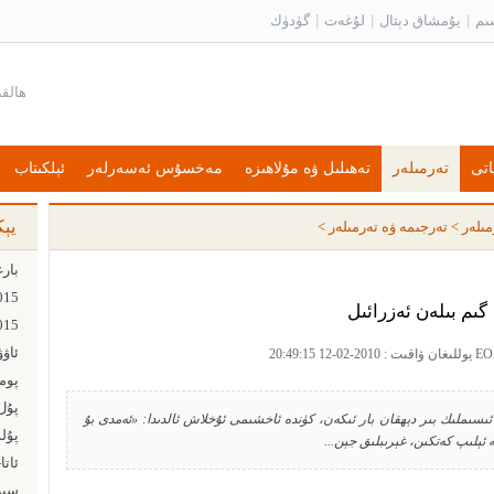
ىم
|
يۇمشاق دېتال
|
لۇغەت
|
گۈدۈك
اتى
تەرمىلەر
تەھىلىل ۋە مۇلاھىزە
مەخسۇس ئەسەرلەر
ئېلكىتاب
يې
مىلەر
>
تەرجىمە ۋە تەرمىلەر
>
گىم بىلەن ئەزرائىل
ئاۋ
پۇل ت
ىسىملىك بىر دېھقان بار ئىكەن، كۈندە ئاخشىمى ئۇخلاش ئالدىدا: «ئەمدى بۇ
پۇل
 ئېلىپ كەتكىن، غېرىبلىق جېن...
ئاتا
سىز