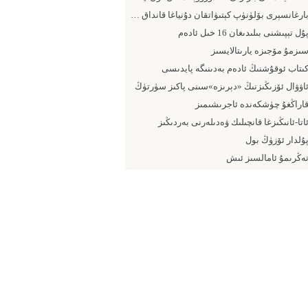
بارغانسېرى بۆلۈنۈپ كېتىۋاتقان دۇنياغا قانداق يۈزلىنىش كېرەك
ۇل تېپىشنى بىلىدىغان 16 خىل ئادەم
ىزمۇ مۆجىزە يارىتالايسىز
ىتاب ئوقۇشنىڭ ئادەم بەدىنىگە پايدىسى
اۋۋال ئۆزىڭىزنىڭ «دېرىزە»سىنى پاكىز سۈرتۈڭ
اراڭغۇ چۈشكەندە ئاجرىشىمىز
اتا-ئانىڭىزغا قانچىلىك ۋەدىلەرنى بەردىڭىز
ۇلدار ئۆزۈڭ بول
ەڭرىمۇ ئامالسىز ئىش