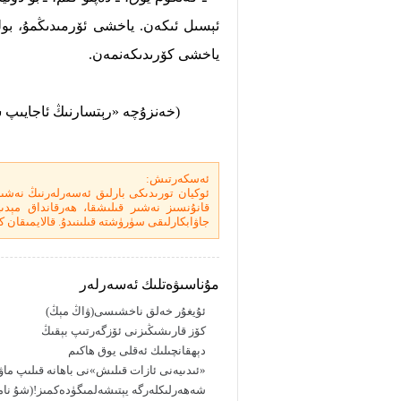
ئېسىل ئىكەن. ياخشى ئۆرمىدىڭمۇ، بولدى
ياخشى كۆرىدىكەنمەن.
(خەنزۇچە «رېتسارنىڭ ئاجايىپ سەر
ئەسكەرتىش:
ئوكيان تورىدىكى بارلىق ئەسەرلەرنىڭ نەشى
قانۇنسىز نەشىر قىلىشقا، ھەرقانداق مېدىيا 
جاۋابكارلىقى سۈرۈشتە قىلىنىدۇ. قالايمىقان كۆ
مۇناسىۋەتلىك ئەسەرلەر
ئۇيغۇر خەلق ناخشىسى(ۋاڭ مېڭ)
كۆز قارىشىڭىزنى ئۆزگەرتىپ بېقىڭ
دېھقانچىلىك ئەقلى يوق ھاكىم
«ئىدىيەنى ئازات قىلىش»نى باھانە قىلىپ ما
شەھەرلىكلەرگە يېتىشەلمىگۈدەكمىز!(شۇ ناملى