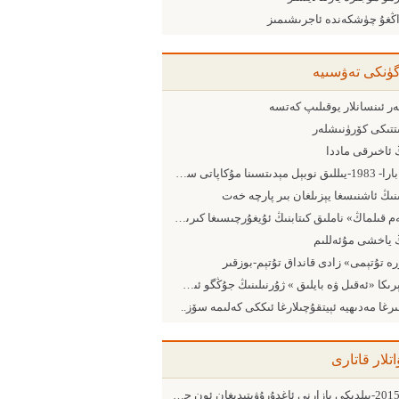
اڭغۇ چۈشكەندە ئاجرىشىمىز
گۈنكى تەۋسىيە
ر ئىنسانلار يوقىلىپ كەتسە
ىتتىكى كۆرۈنىشلەر
 ئاخىرقى ماددا
بارابارا- 1983-يىللىق نوبېل مېدىتسىنا مۇكاپاتى ساھىبى
نىڭ ئاشنىسغا يېزىلغان بىر پارچە خەت
«غەم قىلماڭ» ناملىق كىتابنىڭ ئۇيغۇرچىسىغا كىرىش
 ياخشى مۇئەللىم
ە تۇتېمى» زادى قانداق تۇتېم-بوزقىر
ئامېرىكا «ئەقىل ۋە بايلىق » ژۇرنىلىنىڭ جۇڭگو ئىشچىلار سىنىپىغا بەرگەن
ىرغا مەدىھيە ئېيتقۇچىلارغا ئىككى كەلىمە سۆز..
اتلار قاتارى
2015-يىلدىكى بازارنى ئاغدۇرۇۋېتىدىغان ئون چوڭ ئامىل