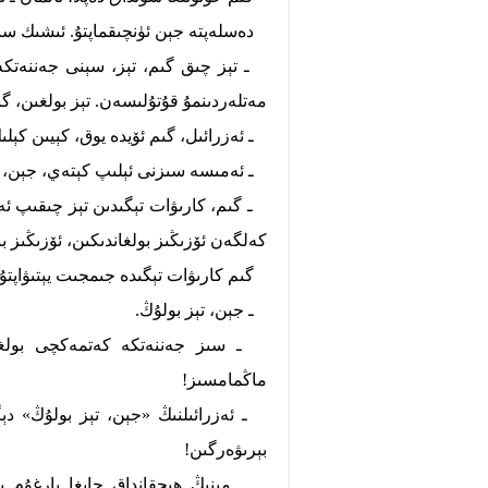
دەسلەپتە جېن ئۈنچىقماپتۇ. ئىشىك سىر
ـ تېز چىق گىم، تېز، سېنى جەننەتكە 
مەتلەردىنمۇ قۇتۇلىسەن. تېز بولغىن، گى
ـ ئەزرائىل، گىم ئۆيدە يوق، كېيىن كېلىڭ
ـ ئەمىسە سىزنى ئېلىپ كېتەي، جېن، ـ دە
ـ گىم، كارىۋات تېگىدىن تېز چىقىپ ئەز
كەلگەن ئۆزىڭىز بولغاندىكىن، ئۆزىڭىز بې
گىم كارىۋات تېگىدە جىمجىت يېتىۋاپتۇ. 
ـ جېن، تېز بولۇڭ.
ـ سىز جەننەتكە كەتمەكچى بولغاند
ماڭمامسىز!
ـ ئەزرائىلنىڭ «جېن، تېز بولۇڭ» دېگىن
بېرىۋەرگىن!
ـ مېنىڭ ھېچقانداق جايغا بارغۇم ي