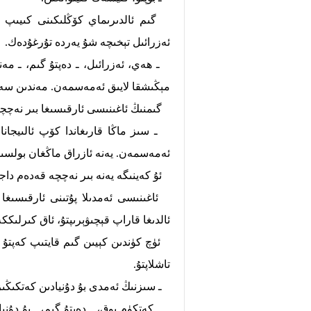
گىم ئالدىرىماي كۆڭلىكىنى كىيىپ خې
ئەزرائىل تېخىچە شۇ يەردە تۇرغۇدەك.
ـ ھەي، ئەزرائىل، ـ دەپتۇ گىم، ـ مەن
مېڭىشقا لايىق ئەمەسمەن. مەندىن سەل
گىمنىڭ ئاغىنىسى ئارقىسىغا بىر نەچچە
ـ سىز ماڭا قارىغاندا كۆپ ئالىيجاناپ
ئەمەسمەن. يەنە ئازراق ماڭغان بولسىڭ
ئۇ كەينىگە يەنە بىر نەچچە قەدەم داجى
ئاغىنىسى ئەمدىلا پۇتىنى ئارقىسىغا يۆ
ئالدىغا قاراپ قېچىۋېرىپتۇ، ئاق كىرلىككە
ئۈچ كۈندىن كېيىن گىم قايتىپ كەپتۇ ۋە
تاشلاپتۇ.
ـ سىزنىڭ ئەمدى بۇ دۇنيادىن كەتكىڭىز
ـ كەتكۈم يوق، ـ دەپتۇ گىم، ـ بۇ دۇ