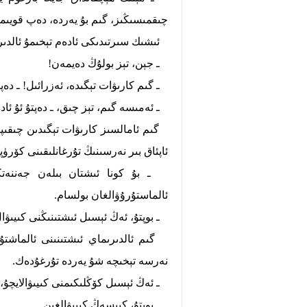
چىقمىسىڭىز، گىم بۇ يەردە، دەپ قويىم
ئىشىك سىرتىدىكى ئادەم تېخىمۇ ئالدىرا
ـ جېن، تېز بولۇڭ دەيمەن!
ـ گىم كارىۋات تېگىدە، ئەزرائىل! ـ دەپ
ـ ئەمىسە گىم، تېز چىق، ـ دەپتۇ ئۇ ئا
گىم ئامالسىز كارىۋات تېگىدىن چىقىپتۇ
ئاپئاق بىر نەرسىنىڭ تۇرغانلىقىنى كۆرۈپت
ـ بۇ كونا ئىشتان بىلەن جەننەتكە
ئالماستۇرۇۋالغان بولسام.
ـ بوپتۇ، ئەڭ ئېسىل ئىشتىنىڭنى كىيىۋا
گىم ئالدىرىماي ئىشتىنىنى ئالماشتۇرۇ
نەرسە تېخىچە شۇ يەردە تۇرغۇدەك.
ـ ئەڭ ئېسىل كۆڭلىكىمنى كىيىۋالايچۇ، ئ
ـ بوپتۇ، كىيسەڭ كىيىۋالغىن.