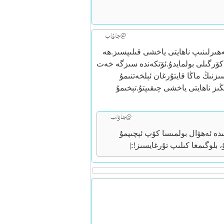
@جاۋاب
ەھىرلىنىپ ناھايتى ياخشى قىلىپسىز.ھە
كۆرگىلى بولمايدۇ.ئۆتكەندە سىزگە خەت
نىڭ ماڭا قايتۇرغان ئېلخەتنىمۇ
ىڭىز ناھايتى ياخشى چىقىپتۇ.تېخىمۇ
@جاۋاب
ىدە ئەھۋال بولمىسا كۆپ ئېچىپمۇ
 بلوگىمغا كىلىپ تۇرغايسىز!:|