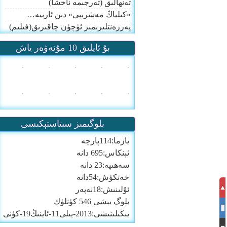
تەنھالىق (تەرجىمە ناخشا)
«كىلياڭ مەشرېپى» دىن ئارىيە…
پەرزەنتلىرىمىز ئۈچۈن چاقىرىق(فىلىم)
بۇ ئايلىق 10 مۇنەۋەر ياش
بلوگىمىز سىتاستېكىسى
يازما:114پارچە
ئېنكاس:695 دانە
سەھىپە:23 دانە
خەتكۈش:54دانە
ئۇلىنىش:18نەپەر
بلوگ يېشى 546 كۈنلۈك
يىڭىلىنىشى:2013-يىلى11-ئاينىڭ19-كۈنى