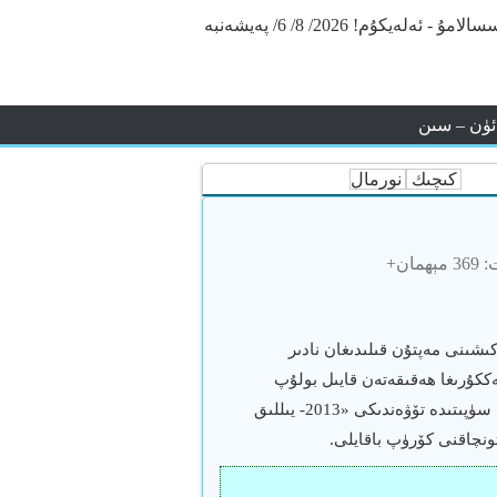
سالامۇ - ئەلەيكۇم!
2026/ 8/ 6/ پەيشەنبە
ئۈن – سىن
كىچىك
نورمال
چوڭ
مان+
كىشىنى مەپتۇن قىلىدىغان نادىر
ەككۇرىغا ھەقىقەتەن قايىل بولۇپ
قالىمەن. گەپنىڭ ئۇزۇنىنى قويۇپ تۇرۇپ،يۇقارقى سۆزۈمنىڭ دەلىلى سۈپىتىدە تۆۋەندىكى «2013- يىللىق
نچاقنى كۆرۈپ باقايلى.