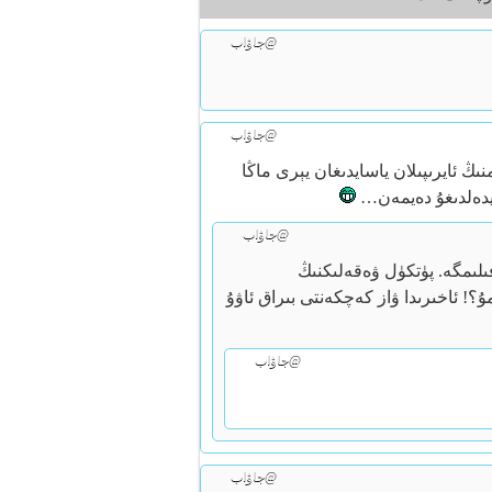
@جاۋاب
@جاۋاب
ىڭ ئايرىپىلان ياسايدىغان يېرى ماڭا
ەيدەلدىغۇ دەيمەن…
@جاۋاب
ىلىمگە. پۈتكۈل ۋەقەلىكنىڭ
؟! ئاخىرىدا ۋاز كەچكەنتى بىراق ئاۋۇ
@جاۋاب
@جاۋاب