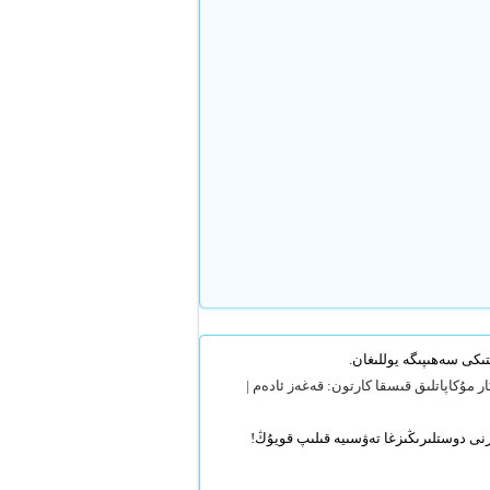
سكار مۇكاپاتلىق قىسقا كارتون: قەغەز ئادەم |
رنى دوستلىرىڭىزغا تەۋسىيە قىلىپ قويۇڭ!