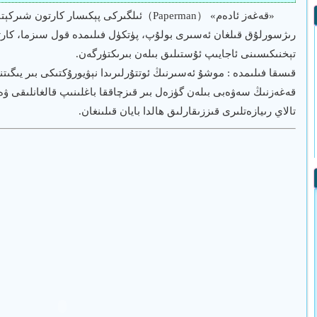
تېخنىكىسىنى ئاجايىپ ئۇستىلىق بىلەن بىرىكتۈرگەن.
قىسقا فىلىمدە : موشۇ ئەسىرنىڭ ئوتتۇرلىرىدا نېۋيورۇكتىكى بىر يىگىتن
قەغەزنىڭ سەۋەبى بىلەن گۈزەل بىر قىزچاققا باغلىنىپ قالغانلىقى ۋ
تالاي رىيازەتلىرى قىززىقارلىق ھالدا بايان قىلىنغان.
 لېكىسىيە…
لۇللاھ (تۈرۈكچە)