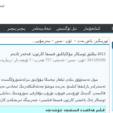
ئەس
كىتابخۇمار
تىل ئۆگىنىش
ئىجادىيەتلەر
پىچىر-پىچىر
ئورنىڭىز:
باش بەت
>
ئۈن - سىن
> مەزمۇنى...
3 كۈنى
2013-يىللىق ئوسكار مۇكاپاتلىق قىسقا كارتون: قەغەز ئادەم
2013/05/09
⁄
ئۈن - سىن
⁄ جەمئى: 757 ھەرپ
⁄
7 ئۈنچە بار
⁄ زىيارەت: 369 مېھ
لىزچە ناخش
لار
مول تەسەۋۋۇر بىلەن ئېلغار تېخنىكا مۇۋاپىق بىرلەشتۈرۈلگىنىدە 
لىرىگە نەز
ئەسەرلەر بارلىققا كىلىدۇ. بەزىدە موشۇ چەتئەللىكلەرنىڭ ئىجادىي تەپ
ئوسكار ئەڭ ياخشى كارتون قىسقا فىلىمى» شەرىپىگە ئىرىشكەن كارتو
ور دۇكان ئۇس
فىلىم ھەققىدە قىسقىچە چۈشەنچە