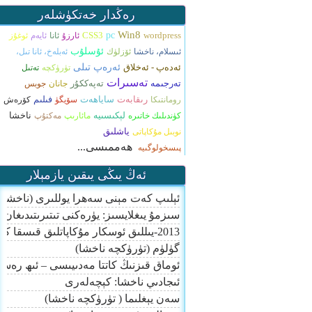
رەڭدار خەتكۈشلەر
Win8
CSS3
pc
wordpress
ئارزۇ
ئانا
ئايەم
ئوغۇز
ئۇسلۇب
ئىسلام، ناخشا
ئۆزلۈك
ئەبلەخ، ئانا تىل،
ئەدەپ - ئەخلاق
ئەرەپ تىلى
تۈرۈكچە
تەتىل
تەسىرات
تەرجىمە
تەپەككۇر
جانان
جوبس
رىقابەت
ساياھەت
فىلىم
رومانتىكا
سۆيگۈ
كۆرەش
لېكىسىيە
ناخشا
كۈندىلىك خاتىرە
مائارىپ
مەكتۇپ
ياشلىق
نوبىل مۇكاپاتى
ھەممىسى...
پىسخولوگىيە
ئەڭ يىڭى يىقىن يازمېلار
ئېلىپ كەت مېنى سەھرا يوللىرى (ناخشا)
سىزمۇ يىغلايسىز: يۈرەكنى تىتىرىتىدىغان
2013-يىللىق ئوسكار مۇكاپاتلىق قىسقا كارتون: قەغەز ئادەم
گۈلۈم (تۈرۈكچە ناخشا)
ئوماق قىزنىڭ كاتتا مەدىيىسى – ئىھ رەسۇ
ئىجادىي ناخشا: كېچەلەرى
سەن يېغلىما ( تۈرۈكچە ناخشا)