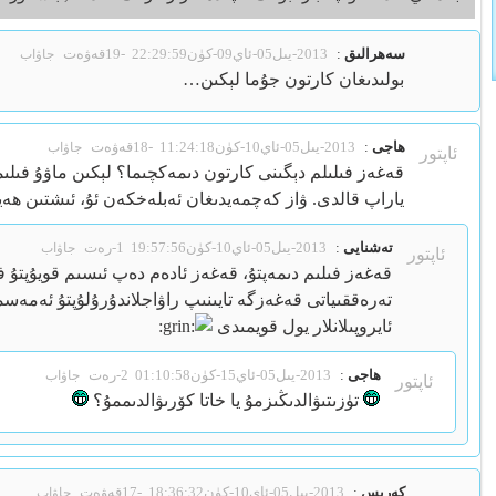
سەھرالىق
:
2013-يىل05-ئاي09-كۈن22:29:59
-19قەۋەت
جاۋاب
بولىدىغان كارتون جۇما لېكىن…
ھاجى
:
2013-يىل05-ئاي10-كۈن11:24:18
-18قەۋەت
جاۋاب
ئاپتور
قەغەز فىلىلم دېگىنى كارتون دىمەكچىما؟ لېكىن ماۋۇ فىلىمن
ياراپ قالدى. ۋاز كەچمەيدىغان ئەبلەخكەن ئۇ، ئىشتىن ھ
تەشنايى
:
2013-يىل05-ئاي10-كۈن19:57:56
1-رەت
جاۋاب
ئاپتور
قەغەز فىلىم دىمەپتۇ، قەغەز ئادەم دەپ ئىسىم قويۇپتۇ ف
تەرەققىياتى قەغەزگە تايىنىپ راۋاجلاندۇرۇلۇپتۇ ئەمەسمۇ
ئايروپىلانلار يول قويمىدى
ھاجى
:
2013-يىل05-ئاي15-كۈن01:10:58
2-رەت
جاۋاب
ئاپتور
تۈزىتىۋالدىڭىزمۇ يا خاتا كۆرىۋالدىممۇ؟
كەرىس
:
2013-يىل05-ئاي10-كۈن18:36:32
-17قەۋەت
جاۋاب