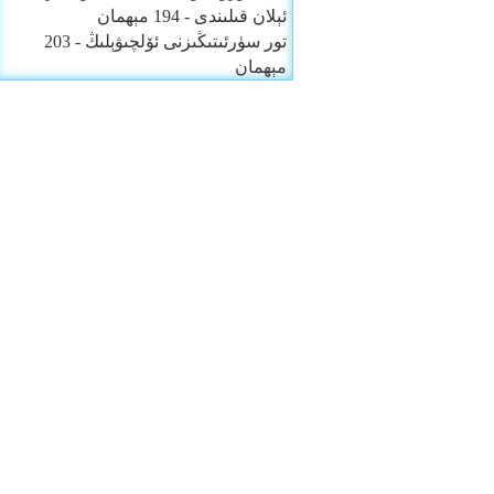
ئېلان قىلىندى
- 194 مېھمان
تور سۈرئىتىڭىزنى ئۆلچىۋېلىڭ
- 203
مېھمان