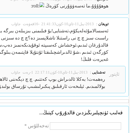
ھوھۇۇۇۇ،ما تەسەۋۋۇرنى كۈرەڭ
ئويغان
:
2013-يىل11-ئاي10-كۈن21:41:33
-16قەۋەت
جاۋاب
ئەسسالامۇئەلەيكۇم،تەشنايى!بۇ فىلىمنى بىزبىلەن بىرگە ب
راسىت سىز چ چ نى راستنلا تاشلاپسىز دە؟چ چ دە سىزنى 
قالدۇرغان ئىدىم،ئوخشاش كەسىپتە ئوقۇيدىكەنمىز دەپ،سىز
كۆرگەن ئىدىم ،شۇ ئالدىراشچىلىقتا ئۇنتۇپلا قاپتىمەن.بىلوگ
غەيرەت قلىڭ!
تەشنايى
:
2013-يىل11-ئاي10-كۈن22:17:11
1-رەت
جاۋاب
ئاپتور
رەھمەت! بەكلا ئالدىراش بوپ كەتتىم. چ چ دېگەننى ئالاھ
بولالمىدىم. ئېلىخەت ئارقىلىق پىكىرلىشىپ تۇرساق بولىدۇ،
قەلىب ئۈنچېلىرىڭىزدىن قالدۇرۇپ كېتىڭ...
تەخەللۇس *