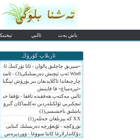
باش بەت
ئالىي
تېخنىكا
مەكتەپ
ئارىلاپ كۆرۈڭ
«سېرىق چاچلىق پالۋان - ئاتا تۈركنىڭ ئاخىرقى 00
Win8 ئەپ ئېچىش دەرىسلىكى(3) - ئاستى-ئۈستى قورال بالدا
چارچىغاندا ئاڭلايدىغان بىر يۈرۈش ئېنگى
«ئېرەمباغ» قا قايتىش
ئالىي مەكتەپ ھەققىدە تاققا - تۇققا خىيال
ئىچكىرىي ئۆلكىلەردىن تەكلىماكان گىرۋەك
ياشلىق ناخشىسى(1)
XX كە يېزىلغان خەتلەر(1)
تۈرۈكچە - ئۇيغۇرچە دەرىسلىك كىتابى
دۇكاندارلارغا كاتتا سوۋغا - ۋوردپرەس ت