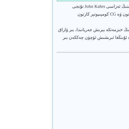
«قەغەز ئادەم» （Paperman）ئىلگىركى پېكىسار كارتون شىركېتىنىڭ ئەزاسى John Kahrs تۇنجى
رىژسورلۇق قىلغان ئەسىرى بولۇپ، پۈتكۈل فىلىمدە قول سىزما، كارتون ۋە CG كومپىيوتېر كارتون
ىڭ خىزمەتكە بېرىش جەريانىدا، بىر ۋاراق
ە ئۇنىڭغا ئىرىشىش ئۈچۈن چەككەن بىر