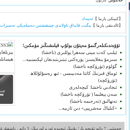
خەتكۈش:
كارتون
【كىينكى يازما 】
ئەينەك
【ئالدىنقى يازما 】
يىگىت قانداق تاۋلاندى:چېنىقىشتىن دەسلەپكى تەسىرات
تۆۋەندىكىلەرگىمۇ مەپتۇن بولۇپ قېلىشىڭىز مۈمكىن!
ئېلىپ كەت مېنى سەھرا يوللىرى (ناخشا)
سىزمۇ يىغلايسىز: يۈرەكنى تىتىرىتىدىغان لېكىسىيە...
گۈلۈم (تۈرۈكچە ناخشا)
ئوماق قىزنىڭ كاتتا مەدىيىسى - ئىھ رەسۇلۇللاھ
(تۈرۈكچە)
ئىجادىي ناخشا: كېچەلەرى
سەن يېغلىما ( تۈرۈكچە ناخشا)
تەنھالىق (تەرجىمە ناخشا)
«كىلياڭ مەشرېپى» دىن ئارىيە...
جەمئىي 7 دانە ئۈنچە بار؛ بۇنىڭ ئىچىدە ئەزىزلەرنىڭ: 5 دانە , باشقۇرغۇچىنىڭ:2 دانە