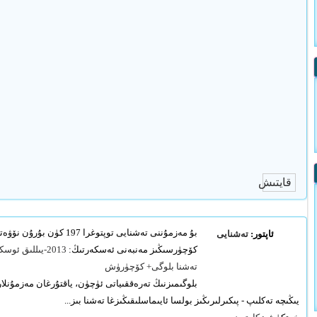
قايتىش
بۇ مەزمۇننى تەشنايى توپتوغرا 197 كۈن بۇرۇن نۆۋەتتىكى سەھىپىگە يوللىغان.
ئاپتور:
تەشنايى
كۆچۈرسىڭىز مەنبەنى ئەسكەرتىڭ:
2013-يىللىق ئو
تەشنا بلوگى
+ كۆچۈرۈش
بلوگىمىزنىڭ تەرەققىياتى ئۈچۈن، ياقتۇرغان مەزمۇنلا
يىڭىچە تەكلىپ - پىكىرلىرىڭىز بولسا ئايىماسلىقىڭىزغا تەشنا بىز...