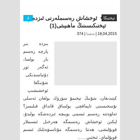
ئوخشاش رەسىملەرنى ئىزدەش
تېخنىكا
4
تېخنىكىسىنىڭ ماھىيىتى(1)
18,04,2015 |
تەشنا
| 374
بىزدە بىر
پارچە رەسىم
بار بولسا،
ئەگەر تور
دۇنياسىدىكى
شۇنىڭغا
ئوخشىشىپ
كېتىدىغان، شۇنىڭ تېخىمۇ سۈزۈك بولغان ئەسلى
نۇسخىسىنى تاپماقچى بولساق قانداق قىلىمىز؟
ئەلۋەتتە رەسىم ئىسمى بويىچە ئىزدەشكە بولىدۇ،
لېكىن ئوخشاش رەسىمگە ھەرخىل ئىسىملار
قويۇلىشى، ھەتتا رەسىمگە مۇناسىۋەتلىك ئىسىم
قويۇلماي، ئىختىي……