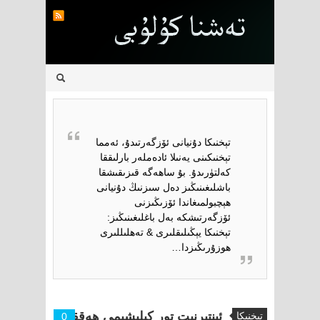
تېخنىكا دۇنيانى ئۆزگەرتىدۇ، ئەمما
تېخنىكىنى يەنىلا ئادەملەر بارلىققا
كەلتۈرىدۇ. بۇ ساھەگە قىزىقىشقا
باشلىغىنىڭىز دەل سىزنىڭ دۇنيانى
ھېچبولمىغاندا ئۆزىڭىزنى
ئۆزگەرتىشكە بەل باغلىغىنىڭىز:
تېخنىكا يېڭىلىقلىرى & تەھلىللىرى
ھوزۇرىڭىزدا…
ئىنتېرنېت تور كېلىشىمى ھەققىدە
تېخنىكا
0