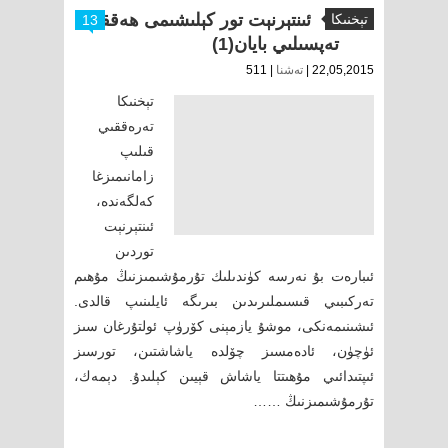
ئىنتېرنېت تور كېلىشىمى ھەققىدە
تېخنىكا
13
تەپسىلىي بايان(1)
22,05,2015 |
تەشنا
| 511
تېخنىكا
تەرەققىي
قىلىپ
زامانىمىزغا
كەلگەندە،
ئىنتېرنېت
توردىن
ئىبارەت بۇ نەرسە كۈندىلىك تۇرمۇشىمىزنىڭ مۇھىم
تەركىبىي قىسىملىرىدىن بىرىگە ئايلىنىپ قالدى.
ئىشىنىمەنكى، موشۇ يازمېنى كۆرۈپ ئولتۇرغان سىز
ئۈچۈن، ئادەمسىز چۆلدە ياشاشتىن، تورسىز
ئىپتىدائىي مۇھىتتا ياشاش قېيىن كېلىدۇ. دېمەك،
تۇرمۇشىمىزنىڭ ……