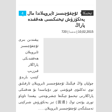
ئۇچقۇچىسىز ئايروپىلاندا مال
تېخنىكا
4
يەتكۈزۈش تېخنىكىسى ھەققىدە
پاراڭ
10,02,2015 |
تەشنا
| 720
يېقىندىن بىرى
ئۇچقۇچىسىز
ئايروپىلان
ھەققىدىكى
پاراڭلار
قىززىپ
كېتىپ بارىدۇ.
چولپان ۋاڭ فېڭنىڭ ئۇچقۇچىسىز ئايروپىلان ئارقىلىق
توي تەكلىۋى قويۇشى تور دۇنياسىدا بۇ ھەقتىكى
پاراڭلارنى تېخىمۇ چېڭىغا چىقىرىۋەتتى. يېقىندا تاۋباۋ
تورى يۈئەن توڭ (圆通) تىز يەتكۈزۈش شىركېتى
تەمىنلىگەن ئۇچقۇچىسىز ئايروپىلان……