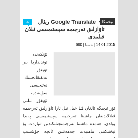
Google Translate رېئال
تېخنىكا
4
ئاۋازلىق تەرجىمە سېستىمىسى ئېلان
قىلىندى
14,01,2015 |
تەشنا
| 680
ئۆتكەندە
ئۈندىداردا بىر
ئۇيغۇر
تەتقىقاتچىنىڭ
نەتىجىسى
سۈپىتىدە،
ئۇيغۇر تىلنى
ئۆز ئىچىگە ئالغان 11 خىل تىل ئارا ئاۋازلىق تەرجىمە
قىلالايدىغان ماشىنا تەرجىمە سېستىمىسى پەيدا
بولدى، ھەمدە ماشىنا تەرجىمىچىلىكىدىن ئىبارەت بۇ
تېخنىكىنى ماھىيەت جەھەتتىن ئانچە چۈشىنىپ