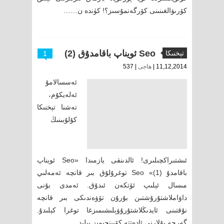
كۆرىۋالغىنىنى كۆرگەنمۇسىز؟! كۈندە ن……
Seo ئويناپ باقامدۇق (2)
تېخنىكا
1
11,12,2014 |
ھاجى
| 537
ئەسسالامۇ
ئەلەيكۇم،
تەشنا تېخنىكا
كۇلۇبىنىڭ
ئىشتىراكچىلىرى! ئالدىنقى يازمىدا «Seo ئويناپ
باقامدۇ (1)» Seo توغرۇلۇق بىر قانچە ئەمەلىي
مىسال ئېلىپ ئۆتكەن ئىدۇق. ئەمدى بۇنى
داۋاملاشتۇرۇشتىن بۇرۇن تۆۋەندىكى بىر قانچە
نۇقتىنى ئايدىڭلاشتۇرۇۋېلىشىمىزغا توغرا كېلىدۇ.
گەرچە بۇلارنى ئادەتتە كۆپىنچىمىز بىلىد……