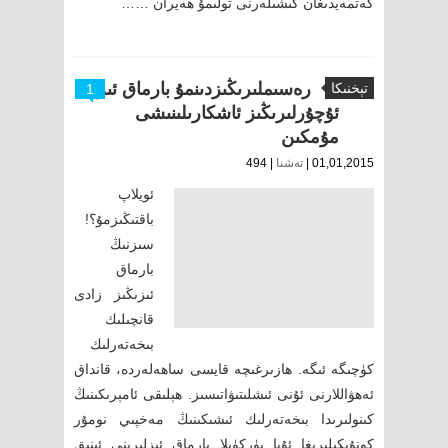
كەتمەيدىغان كىشىلەرنى تولىمۇ ھەيران ……
رەسىملىرىڭىزدىنمۇ بارماق ئىز
تېخنىكا
1
ئۇچۇرلىرىڭىز ئاشكارىلىنىشى
مۇمكىن
01,01,2015 |
تەشنا
| 494
ئويلاپ
باقتىڭىزمۇ؟!
سىزنىڭ
بارماق
ئىزىڭىز زادى
قانچىلىك
بىخەتەرلىك
كۈچىگە ئىگە. ھازىرغىچە قايسى ساھەلەردە، قانداق
ئەھۋاللارنى ئۇنى ئىشلىتىۋاتىسىز. ھېلىقى ئامېرىكىنىڭ
كىنولىرىدا بىخەتەرلىك ئىشىكىنىڭ مەخپىي نومۇر
كونۇپكىلىرىغا ئۇپا پۈركۈپلا بارماق ئىزلىرىنى ئېنىق