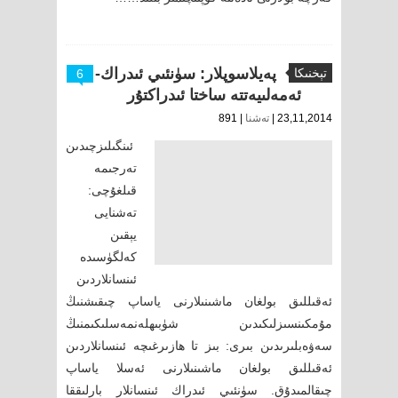
پەيلاسوپلار: سۈنئىي ئىدراك-
تېخنىكا
6
ئەمەلىيەتتە ساختا ئىدراكتۇر
23,11,2014 |
تەشنا
| 891
ئىنگىلىزچىدىن
تەرجىمە
قىلغۇچى:
تەشنايى
يېقىن
كەلگۈسىدە
ئىنسانلاردىن
ئەقىللىق بولغان ماشىنىلارنى ياساپ چىقىشنىڭ
مۇمكىنسىزلىكىدىن شۈبىھلەنمەسلىكىمنىڭ
سەۋەبلىرىدىن بىرى: بىز تا ھازىرغىچە ئىنسانلاردىن
ئەقىللىق بولغان ماشىنىلارنى ئەسلا ياساپ
چىقالمىدۇق. سۈنئىي ئىدراك ئىنسانلار بارلىققا