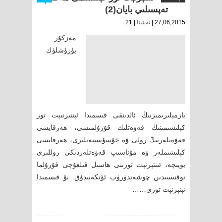
تەپسىلىي بايان(2)
27,06,2015 |
تەشنا
| 21
مەزكۇر
يۈرۈشلۈك
يازمېلىرىمىزنىڭ ئالدىنقى قىسمىدا ئېنتىرنىېت تور
كېلىشىمىنىڭ قەۋەتلىك قۇرۇلمىسى، ھەرقايسى
قەۋەتلەرنىڭ رولى ۋە خۇسۇسىيەتلىرى، ھەرقايسى
كېلىشىملەر ۋە مۇناسىپ قەۋەتلەردىكى روللىرى
بويىچە، ئىنتېرنېت تورىنى ھاسىل قىلغۇچى قۇرۇلما
نوقتىسىدىن چۈشەندۈرۈپ ئۆتكەنىدۇق. بۇ قىسمىدا
ئېنېرنېت تورى……