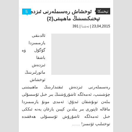
ئوخشاش رەسىملەرنى ئىزدەش
تېخنىكا
5
تېخنىكىسىنىڭ ماھىيىتى(2)
23,04,2015 |
تەشنا
| 391
ئالدىنقى
يازمىمىزدا
گۇگۇل ۋە
باشقا
ئىزدەش
ماتورلىرىنىڭ
ئوخشاش
رەسىملەرنى ئىزدەش ئىقتىدارىنىڭ ماھىيىتىنى
چۈشىنىپ، ئەمەلگە ئاشۇرۇشنىڭ بىر خىل ئۇسسۇلى
بىلەن تونۇشقان ئىدۇق: ئەمدى مونۇ يازمىمىزدا
ماقالە ئاپتورى بىر يىلدىن كېيىن يازغان يەنە ئىككى
خىل ئەمەلگە ئاشۇرۇش ئۇسسۇلى ھەققىدە
توختىلىپ ئۆتىمىز! ……