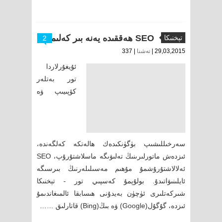
SEO ھەققىدە يەنە بىر كەلىمە
تېخنىكا
2
29,03,2015 |
تەشنا
| 337
ئۇيغۇرلاردا
تور بەتلەر
كۆپىيىپ ۋە
سەرخىللىشىپ بۈگۈنكىدەك ھالەتكە كەلگەندە،
ئىزدەش ماتورلىرىنىڭ تەلىۋىگە ماسلاشتۇرۇپ، SEO
ئەلالاشتۇرۇشمۇ مۇھىم مەسىلىلەرنىڭ بىرسىگە
ئايلىنىۋاتىدۇ. بولۇپمۇ كەسپىي تور - تېخنىكا
شىركەتلىرى ئۈچۈن بەيدۇنى ھىسابقا ئالمىغاندىمۇ
ئىزدە، گۇگۇل(Google) ۋە بىڭ(Bing) قاتارلىق ……