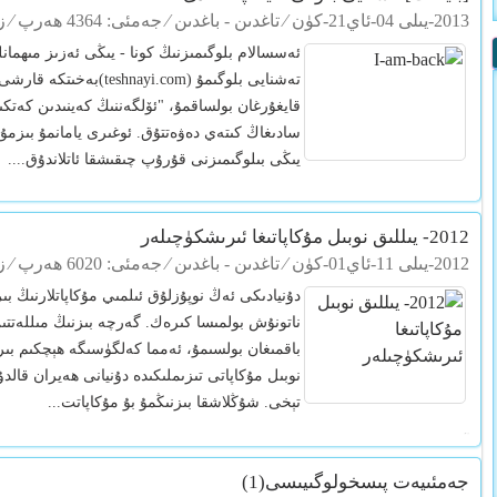
2013-يىلى 04-ئاي21-كۈن
⁄
تاغدىن - باغدىن
⁄ جەمئى: 4364 ھەرپ ⁄ زىيارەت: 164 مىھمان+
ئەسسالام بلوگىمىزنىڭ كونا - يىڭى ئەزىز مىھمانل
تەشنايى بلوگىمۇ (nayi.com
قايغۇرغان بولساقمۇ، "ئۆلگەننىڭ كەينىدىن كەتكى
سادىغاڭ كىتەي دەۋەتتۇق. ئوغىرى يامانمۇ بىزمۇ؟
يىڭى بىلوگىمىزنى قۇرۇپ چىقىشقا ئاتلاندۇق....
2012- يىللىق نوبىل مۇكاپاتىغا ئىرىشكۈچىلەر
2012-يىلى 11-ئاي01-كۈن
⁄
تاغدىن - باغدىن
⁄ جەمئى: 6020 ھەرپ ⁄ زىيارەت: 456 مىھمان+
دۇنيادىكى ئەڭ نوپۇزلۇق ئىلمىي مۇكاپاتلارنىڭ بى
ناتونۇش بولمىسا كىرەك. گەرچە بىزنىڭ مىللەتتىن
باقمىغان بولسىمۇ، ئەمما كەلگۈسىگە ھېچكىم بىر ن
نوبىل مۇكاپاتى تىزىملىكىدە دۇنيانى ھەيران قال
تېخى. شۇڭلاشقا بىزنىڭمۇ بۇ مۇكاپاتت...
نوبىل مۇكاپاتى
جەمئىيەت پىسخولوگىيىسى(1)