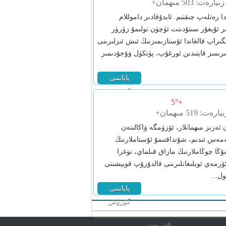
 رەتلەپ چىقتىم. ئابدۇقادىر داموللام
 ئۇيغۇر سىتۇدىنت ئۈچۈن تولىمۇ زۆرۈر
ىراپ قالغاندا ئۇستازىمىزنىڭ ئىش ئىزلىرىنى
ىرىمىز قايتىدىن ئورغۇپ، پۈتكۈل ۋۇجۇدىمىز
پايانىنى
كۆرۈش
+5°
 ئەزىز مىھمانلار، ئۆزۈمگە ۋاكالىتەن
ەمەس ئىدىم، شۇنداقتىمۇ ئۇستاملارنىڭ
ۇڭا چوڭاملارنىڭ مازاق قىلماي، توغرا
كۆرمەي ئويلىغانلىرىنى قالدۇرۇپ قويېشىنى
ل...
پايانىنى
كۆرۈش
باش بەت