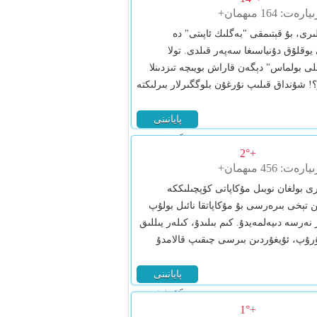
ىرى، بۇ قېتىمقى "بەگلىك ئاپىتى" دە
tesh)بەخىتكە قارشى يوقلۇق دۇنياسىغا سەپەر قىلدى. تولا
لى بولماس" دېگەن قاراش بويىچە تىزدىنلا
! شۇنداق قىلىپ نۇرغۇن بلوگگىرلار بىرلىكتە
پايانىنى
كۆرۈش
+2°
رى بولغان نوبىل مۇكاپاتى كۆپچىلىككە
 تېخى بىرەرسى بۇ مۇكاپاتقا نائىل بولۇپ
ەرسە دىيەلمەيدۇ. كىم بىلىدۇ، كىلەر يىللىق
دۇرۇپ، ئۇيغۇردىن بىرسى چىقىپ قالامدۇ
پايانىنى
كۆرۈش
+1°