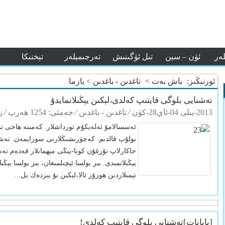
لەر
ئۈن – سېن
تىل ئۈگىنىش
تەرجىمېلەر
تېخنىكا
ئورنىڭىز:
باش بەت
>
تاغدىن - باغدىن
> يازما
تەشنايى بلوگى قايتىپ كەلدى،لېكىن يېڭىلانمايدۇ
2013-يىلى 04-ئاي28-كۈن
⁄
تاغدىن - باغدىن
⁄ جەمئى: 1254 ھەرپ ⁄ زىيارەت: 77 مىھمان+
لىفۇن ئۇسلۇ
ئەسسالامۇ ئەلەيكۇم تورداشلار. كەمىنە ھاجى تۇ
بولۇپ قالدىم. كەچۈرىشىڭلارنى سورايمەن. تەشن
لىگە با
جاكارلاپ نۇرغۇن كونا-يېڭى مېھمانلار قەدەم تە
يېڭىلانمىدى. بىر بولسا ئېچىلمىغان، بىر بولسا يېڭى
نمايدۇ
تېمىلاردىن ھوزۇر ئالا،لېكىن بۇ بىزدەك بل...
پكى تەسىرا
ئەرىز
[بايانات]تەشنايى بلوگى قايتىپ كەلدى!