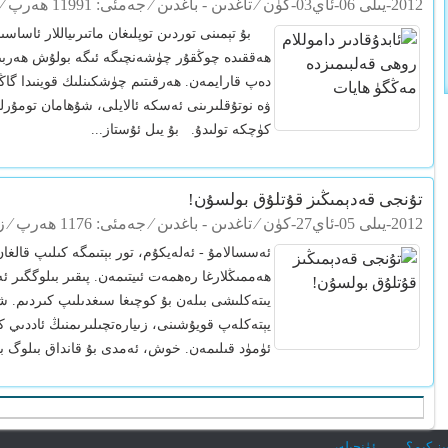
2012-يىلى 06-ئاي03-كۈن
⁄
تاغدىن - باغدىن
⁄ جەمئى: 11991 ھەرپ ⁄ زىيارەت: 503 مىھمان+
بۇ تېمىنى توردىن توپلىغان ماتىرىياللار ئاساسىدا
ھەققىدە چوڭقۇر چۈشەنچىگە ئىگە بولۇش ھەربىر
لىفۇن ئۇسلۇ
دەپ قارايمەن. ھەرقىتىم چۈشكىنلىك قوينىدا گاڭگ
ۋە نوتۇقلىرىنى ئەسكە ئالايلى، شۇھامان تومۇرل
كۈچكە تولىدۇ. بۇ يىل ئۇستاز...
تۇنجى قەدېمىڭىز قۇتلۇق بولسۇن!
2012-يىلى 05-ئاي27-كۈن
⁄
تاغدىن - باغدىن
⁄ جەمئى: 1176 ھەرپ ⁄ زىيارەت: 519 مىھمان+
ئەسسالامۇ - ئەلەيكۇم، تور بېتىمگە كىلىپ قالغان
ھەممىڭلارغا رەھمەت ئىيتىمەن. پىقىر بىلوگگىر ئ
يىتەكلىشى بىلەن بۇ كوچىغا سىغدىلىپ كىردىم. ش
يېتەكلەپ قويۇشىنى، زىيارەتچىلىرىمنىڭ ئاددىي 
ئۈمۈد قىلىمەن. خوش، ئەمدى بۇ قانداق بىلوگ بو
ىز كىم؟
ئۈنچېلەر