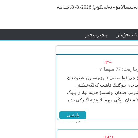
ئەسسالامۇ - ئەلەيكۇم!
2026/ 8/ 8/ شەنبە
كىتابخۇمار
پىچىر-پىچىر
+4°
نجى قەلىمىمنى ئەرزىيەتتىن باشلايدىغان
اجان بلوگنىڭ قايتىپ كەلگەنلىكىنى
شرىپ قىلغان بولسىمۇ ھەپتە بولدى بلوگ
لانمىغان. يېڭى مېھمانلارغۇ ئىلگىركى نادېر
پايانىنى
كۆرۈش
+14°