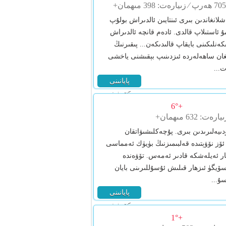
نغاندىن بىرى ئىنتايىن ئالدىراش بولۇپ
ۇ ئاستىلاپ قالدى. ئادەم قانچە ئالدىراش
نلىكىنى بايقاپ قالىدىكەن... پىقىرنىڭ
غان ساھەلەردە ئىزدىنىپ بېقىشنى ياخشى
...
پايانىنى
كۆرۈش
+6°
يەلىرىدىن بىرى. پۇچەكلىشىۋاتقان
 ئۆز نۆۋېتىدە قەلبىمىزنىڭ بۈيۈك ئەمماسى
ھار ئەيلەشكە قادىر ئەمەس. تۆۋەندە
سۆيگۈ ئىزھار قىلىش ئۇسۇللىرىنى بايان
سۇ...
پايانىنى
كۆرۈش
+1°