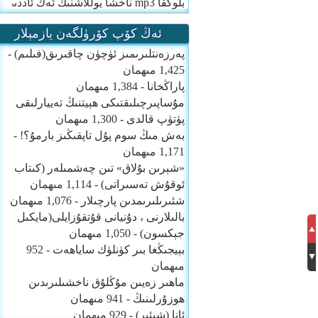
بلوگقا mp3 ناخشا يوللاشنىڭ ئەڭ ئاددىي ئۇسۇلى
ئەڭ كۆپ كۆرۈلگەن يازمېلار
پەرزەنتلىرىمىز ئۈچۈن چاقىرىق(فىلىم)
-
1,425 مىھمان
پاراڭخانا
- 1,384 مىھمان
مۇساپىرچىلىقتىكى ھېيتنىڭ تەييارلىقى
پۈتۈپ قالدى
- 1,300 مىھمان
بەش مىڭ سوم پۇل تاپقىڭىز بارمۇ؟!
-
1,171 مىھمان
«شېرىن بۇلاق» تىن چەشمىلەر (كىتاب
ئوقۇش تەسىراتى)
- 1,114 مىھمان
شئىرىلىرىمدىن پارچىلار
- 1,076 مىھمان
بالىلارنى ، دۇنيانى قۇتقۇزايلى(مايكىل
جېكسون)
- 1,050 مىھمان
بېيجىڭغا بىر كۈنلۈك ساياھەت
- 952
مىھمان
ماھىر زەيىن مۇڭلۇق ناخشىلىرىدىن
ھوزۇرلىنىڭ
- 941 مىھمان
ئانا (شىئىر)
- 929 مىھمان