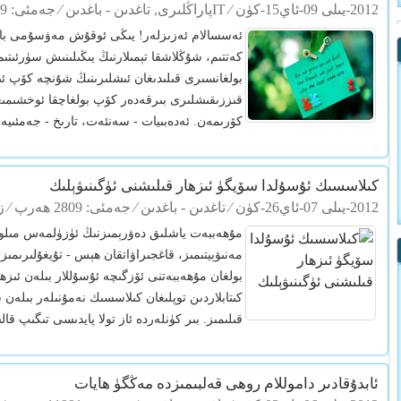
2012-يىلى 09-ئاي15-كۈن
⁄
ITپاراڭلىرى
,
تاغدىن - باغدىن
⁄ جەمئى: 7059 ھەرپ ⁄ زىيارەت: 398 مىھمان+
ئەسسالام ئەزىزلەر! يىڭى ئوقۇش مەۋسۇمى باشلا
كەتتىم، شۇڭلاشقا تېمىلارنىڭ يىڭىلىنىش سۈرئىتىم
بولغانسىرى قىلىدىغان ئىشلىرىنىڭ شۇنچە كۆپ ئىكە
قىززىقىشلىرى بىرقەدەر كۆپ بولغاچقا ئوخشىمى
كۆرىمەن. ئەدەبىيات - سەنئەت، تارىخ - جەمئىيەت
پىسخولوگىيە
كىلاسسىك ئۇسۇلدا سۆيگۈ ئىزھار قىلىشنى ئۈگىنىۋېلىك
2012-يىلى 07-ئاي26-كۈن
⁄
تاغدىن - باغدىن
⁄ جەمئى: 2809 ھەرپ ⁄ زىيارەت: 632 مىھمان+
مۇھەببەت ياشلىق دەۋرېمىزنىڭ ئۈزۈلمەس مىلودى
مەنىۋېيتىمىز، قاغجىراۋاتقان ھېس - تۇيغۇلىرىمىز
بولغان مۇھەببەتنى ئۆزگىچە ئۇسۇللار بىلەن ئىز
تۈپ قالدى
كىتابلاردىن توپلىغان كىلاسسىك نەمۇنىلەر بىلەن 
قىلىمىز. بىر كۈنلەردە ئاز تولا پايدىسى تىگىپ قال
سۆيگۈ
ئابدۇقادىر داموللام روھى قەلبىمىزدە مەڭگۈ ھايات
ېكسون)