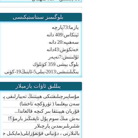
بلوگىمىز سىتاستېكىسى
يازما:73پارچە
ئېنكاس:409 دانە
سەھىپە:20 دانە
خەتكۈش:43دانە
ئۇلىنىش:7نەپەر
بلوگ يېشى 359 كۈنلۈك
يىڭىلىنىشى:2013-يىلى5-ئاينىڭ19-كۈنى
يىللىق ئاۋات يازمېلار
مۇساپىرچىلىقتىكى ھېيتنىڭ تەييارلىقى پۈ
سەن يېغلىما ( تۈرۈكچە ناخشا)
قۇربان ھېيىتقا بىر كىچە قالغاندا...
بەش مىڭ سوم پۇل تاپقىڭىز بارمۇ؟!
شئىرىلىرىمدىن پارچىلار
بالىلارنى ، دۇنيانى قۇتقۇزايلى(مايكىل ج