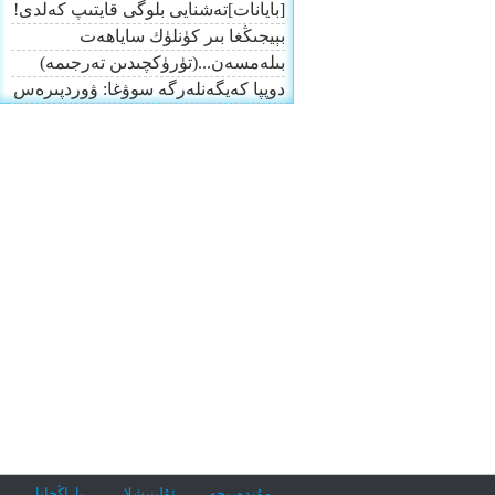
[بايانات]تەشنايى بلوگى قايتىپ كەلدى!
بېيجىڭغا بىر كۈنلۈك ساياھەت
بىلەمسەن...(تۈرۈكچىدىن تەرجىمە)
دوپپا كەيگەنلەرگە سوۋغا: ۋوردپىرەس تې
مۇندەرىجە
ئۇلىنىشلار
پاراڭخانا
ب