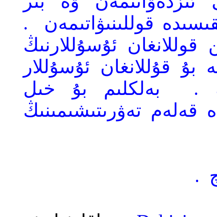
 ئىزدەۋاتىمەن ۋە بىر
ىسىدە قوللىنىۋاتىمەن
.
ن قوللانغان ئۇسۇللارنىڭ
 بۇ قۇللانغان ئۇسۇللار
 .
بەلكلىم بۇ خىل
 قەلەم تەۋرىتىشىمىنىڭ
.