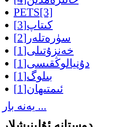
PETS
[3]
كىتاپ
[3]
سۈرەتلەر
[2]
خەنزۇتىلى
[1]
دۇنيالوڭقىسى
[1]
بىلوگ
[1]
ئىمتىھان
[1]
يەنە بار ...
دوستانە ئۇلىنىشلار