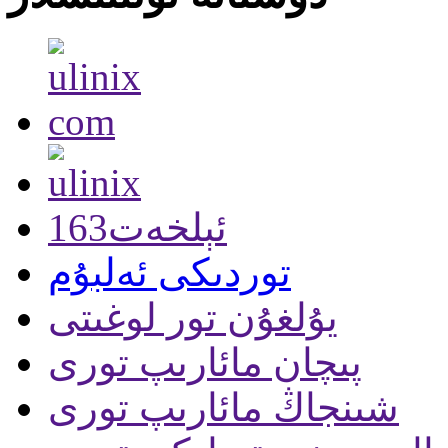
163ئېلخەت
توردىكى ئەلبۇم
يۇلغۇن تور لوغىتى
پىچان مائارىپ تورى
شىنجاڭ مائارىپ تورى