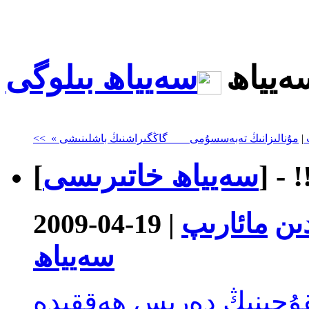
ەيياھ
|
!
- [
سەيياھ خاتىرىسى
]
ىن
مائارىپ
سەيياھ
قۇچىنىڭ دەرىس ھەققىدە