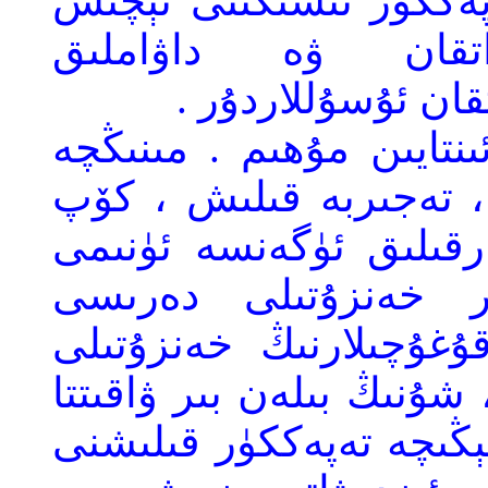
پەككۈر ئىشىكىنى ئېچىش
اتقان ۋە داۋاملىق
ن ئۇسۇللاردۇر .
ئىنتايىن مۇھىم . مىنىڭچە
 ، تەجىربە قىلىش ، كۆپ
قىلىق ئۈگەنسە ئۈنىمى
 خەنزۇتىلى دەرىسى
قۇغۇچىلارنىڭ خەنزۇتىلى
ۇنىڭ بىلەن بىر ۋاقىتتا
يېڭىچە تەپەككۈر قىلىشنى