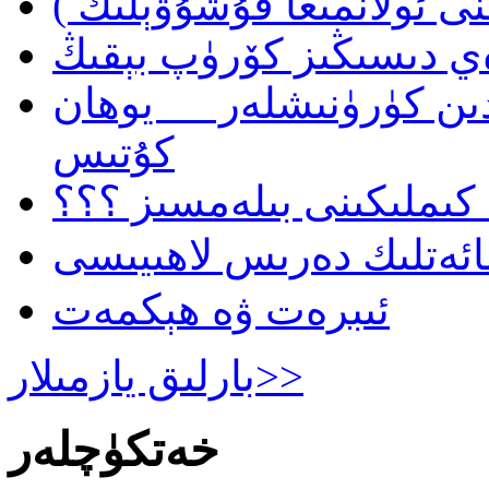
نى ئولانمىغا قۇشۇۋېلىڭ )
ن كۈرۈنىشلەر __ يوھان
كۇتىس
كىملىكىنى بىلەمسىز ؟؟؟
ئىبرەت ۋە ھېكمەت
بارلىق يازمىلار>>
خەتكۈچلەر