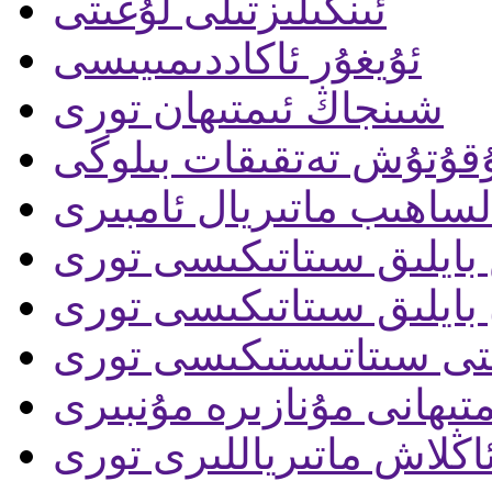
ئىنگىلىزتىلى لۇغىتى
ئۇيغۇر ئاكاددىمىيىسى
شىنجاڭ ئىمتىھان تورى
قۇتۇش تەتقىقات بىلوگى
لساھىب ماتىريال ئامبىرى
ايلىق سىتاتىكىسى تورى
بايلىق سىتاتىكىسى تورى
ىتى سىتاتىستىكىسى تورى
متىھانى مۇنازىرە مۇنبىرى
ئاڭلاش ماتىرياللىرى تورى