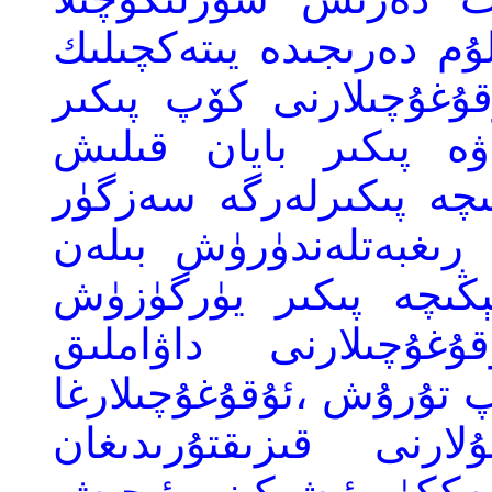
ۇم دەرىجىدە يىتەكچىلىك
ۇغۇچىلارنى كۆپ پىكىر
ە پىكىر بايان قىلىش
ىچە پىكىرلەرگە سەزگۈر
رىغبەتلەندۈرۈش بىلەن
ېڭىچە پىكىر يۈرگۈزۈش
ۇغۇچىلارنى
داۋاملىق
پ تۇرۇش ،ئۇقۇغۇچىلارغا
رنى قىزىقتۇرىدىغان