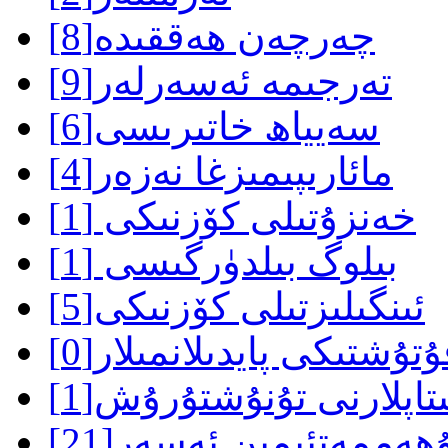
چەرچەن ھەققىدە
[8]
تەرجىمە ئەسەرلەر
[9]
سەيياھ خاتىرىسى
[6]
مائارىپىمىزغا نەزەر
[4]
خەنزۇتىلى كۆزنىكى
[1]
بىلوگ بىلدۈرگىسى
[1]
ئىنگىلىزتىلى كۆزنىكى
[5]
ۇتۇشتىكى پايدىلانمىلار
[0]
تاپلارنى تۇنۇشتۇرۇش
[1]
ھەممەتئىمىن ئەسەر
[21]