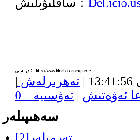
Del.icio.u
ساقلىۋېلىش：
ئادرىسى:
ى
13:41:56
|
تەھرىرلەش
|
غا ئەۋەتىش
|
تەۋسىيە
0
سەھىپىلەر
تەرمىلەر
[2]