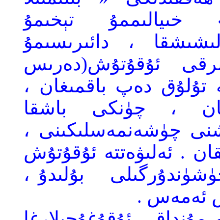
 خىيالىممۇ تېخىمۇ
ىشىشقا ، دائىرىسىمۇ
ىرقى
ئۇقۇتۇش(دەرىس
تۇلۇق دەپ باقمىغان ،
ىغان ، چۈنكى باشقا
ۇشنى چۈشەنمەسلىكىنى ،
ن . ئەلىۋەتتە ئۇقۇتۇش
چۈشۈندۇرگىلى
بۇلىدۇ ،
ش ئەمەس .
مۇنداق ، ئۇقۇغۇچىلارغا