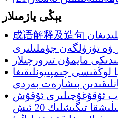
يېڭى يازمىلار
成语解释及造句 خەنزۇتىلىدىكى كۆپ ئىشلىتىلىدىغان
ر ۋە تۈزۈلگەن جۈملىلىرى
ا لوڭقىسى چىمپىيونلىقىغا
تەپ ئۇقۇغۇچىلىرى ئۇقۇش