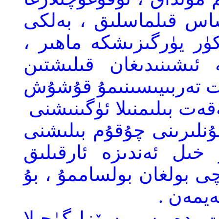
اساس قىلماسلىق ، بەلكى
كۈر يۈرگىزىشكە ماھىر ،
ە ئىشىنىدىغان قىلىشتىن
يات تەربىيىسىنىمۇ قۇشۇش
ەت بىلىمنىلا ئۈگىنىشنى
ۇنلىرىنى چۇقۇم بىلىشنى
ىل ئەندىزە ئارقىلىق
ى بولغان بولساممۇ ، بۇ
ەيمەن .
ەت دەرىس سۆزلىگۈچىلا