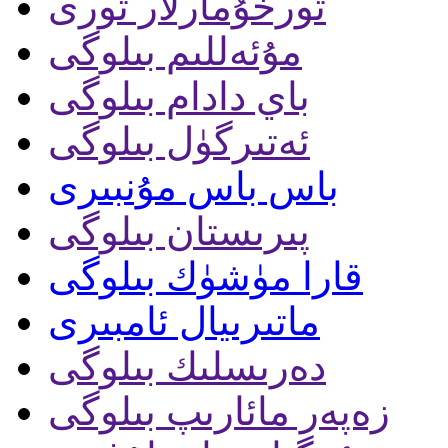
تورخۇمارلار تورى
مۇئەللىم بىلوگى
باي دادام بىلوگى
ئەتىرگۈل بىلوگى
باس باس مۇنبىرى
پىرىستان بىلوگى
قارا مۈشۈك بىلوگى
ماتىرىيال ئامبىرى
دەرىسلىك بىلوگى
زەپەر مائارىپ بىلوگى