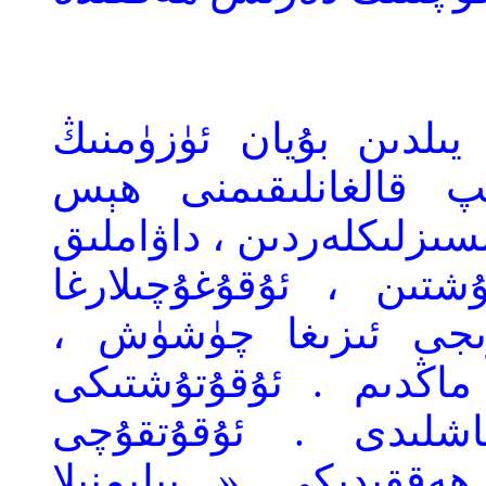
ىلدىن بۇيان ئۈزۈمنىڭ
پ قالغانلىقىمنى ھېس
سىزلىكلەردىن ، داۋاملىق
شتىن ، ئۇقۇغۇچىلارغا
درىجى ئىزىغا چۈشۈش ،
ماڭدىم . ئۇقۇتۇشتىكى
باشلىدى . ئۇقۇتقۇچى
ققىدىكى « بىلىمنىلا