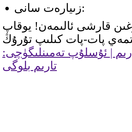
زىيارەت سانى:
زغىن قارشى ئالىمەن! يوقاپ
ىم | ئۇسلۇپ تەمىنلىگۈچى:
تارىم بلوگى