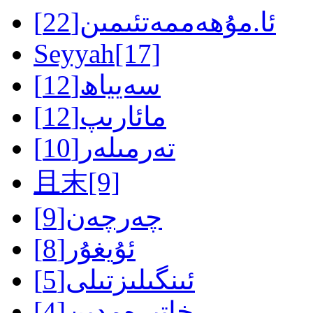
ئا.مۇھەممەتئىمىن
[22]
Seyyah
[17]
سەيياھ
[12]
مائارىپ
[12]
تەرمىلەر
[10]
且末
[9]
چەرچەن
[9]
ئۇيغۇر
[8]
ئىنگىلىزتىلى
[5]
خاتىرەمدىن
[4]