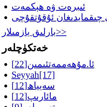
ئىبرەت ۋە ھېكمەت
بارلىق يازمىلار>>
خەتكۈچلەر
ئا.مۇھەممەتئىمىن
[22]
Seyyah
[17]
سەيياھ
[12]
مائارىپ
[12]
تەرمىلەر
[9]