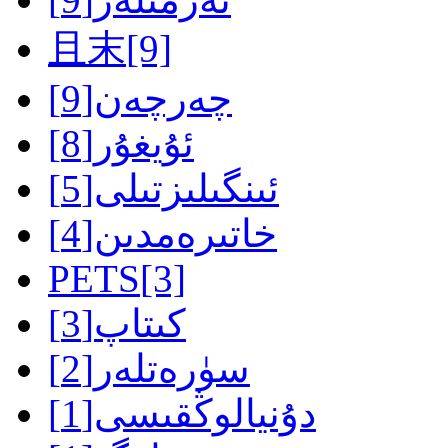
且末
[9]
چەرچەن
[9]
ئۇيغۇر
[8]
ئىنگىلىزتىلى
[5]
خاتىرەمدىن
[4]
PETS
[3]
كىتاپ
[3]
سۈرەتلەر
[2]
دۇنيالوڭقىسى
[1]