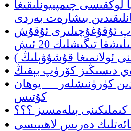
ا لوڭقىسى چىمپىيونلىقىغا
تەپ ئۇقۇغۇچىلىرى ئۇقۇش
نى ئولانمىغا قۇشۇۋېلىڭ )
ن كۈرۈنىشلەر __ يوھان
كۇتىس
كىملىكىنى بىلەمسىز ؟؟؟