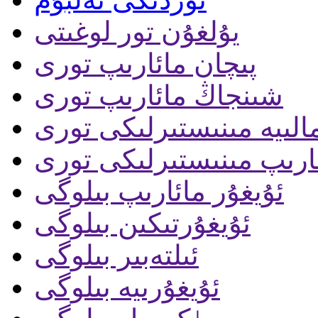
يۇلغۇن تور لوغىتى
پىچان مائارىپ تورى
شىنجاڭ مائارىپ تورى
الىيە مىنىستىرلىكى تورى
ارىپ مىنىستىرلىكى تورى
ئۇيغۇر مائارىپ بىلوگى
ئۇيغۇرتىكىن بىلوگى
ئىلتەبىر بىلوگى
ئۇيغۇرىيە بىلوگى