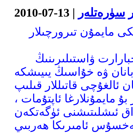
سۈرەتلەر
يېقىندا ئەنگىلىيە ئاخبارارت ۋاستىلىرىنىڭ
 بانان ۋە خۇاسىڭ يىيىشكە
ن ئالغۇچى قاتىللار قىلىپ
 بۇ مايمۇنلارغا ئاپتۇمات ،
داق ئىشلىتىشنى ئۈگەتكەن
مەخسۇس ئامىرىكا ھەربىي