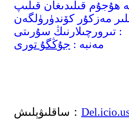
ھۇجۇم قىلىدىغان قىلىپ
لىر مەزكۇر كۆندۈرۈلگەن
تىرورچىلارنىڭ سۇرىتى :
مەنبە :
جۇڭگۇ تورى
Del.icio.u
ساقلىۋېلىش：