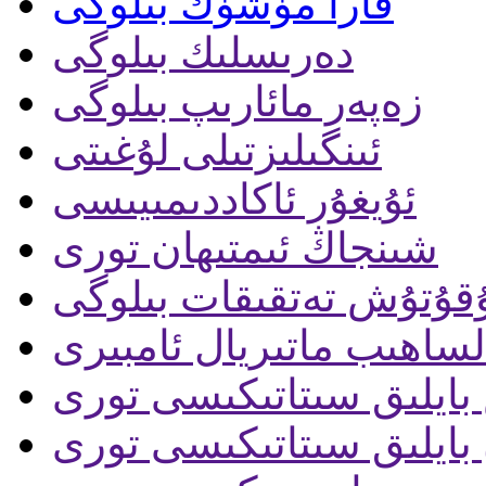
قارا مۈشۈك بىلوگى
دەرىسلىك بىلوگى
زەپەر مائارىپ بىلوگى
ئىنگىلىزتىلى لۇغىتى
ئۇيغۇر ئاكاددىمىيىسى
شىنجاڭ ئىمتىھان تورى
قۇتۇش تەتقىقات بىلوگى
لساھىب ماتىريال ئامبىرى
ايلىق سىتاتىكىسى تورى
بايلىق سىتاتىكىسى تورى