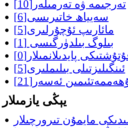
تەرجىمە ۋە تەرمىلەر
[10]
سەيياھ خاتىرىسى
[6]
مائارىپ ئۇچۇرلىرى
[5]
بىلوگ بىلدۈرگىسى
[1]
ۇتۇشتىكى پايدىلانمىلار
[0]
ئىنگىلىزتىلى بىلىملىرى
[5]
ھەممەتئىمىن ئەسەر
[21]
يېڭى يازمىلار