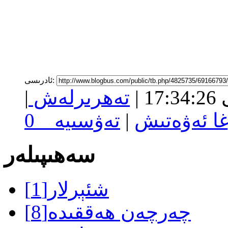
ئادرىسى:
ى
17:34:26
|
تەھرىرلەش
|
غا ئەۋەتىش
|
تەۋسىيە
0
سەھىپىلەر
شئېرلار
[1]
چەرچەن ھەققىدە
[8]