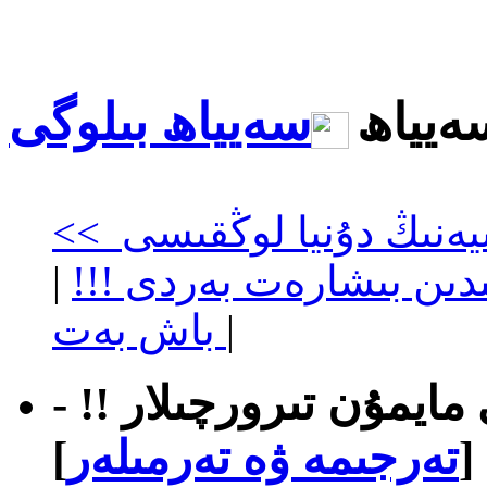
ەيياھ
<< سەككىز ئاياق ئىسپانىيەنىڭ دۇنيا لوڭقىسى
قىدىن بىشارەت بەردى !!!
|
|
باش بەت
ى مايمۇن تىرورچىلار !!
-
[
تەرجىمە ۋە تەرمىلەر
]