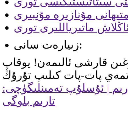
ىتى سىتاتىستىكىسى تورى
متىھانى مۇنازىرە مۇنبىرى
ئاڭلاش ماتىرياللىرى تورى
زىيارەت سانى:
زغىن قارشى ئالىمەن! يوقاپ
ىم | ئۇسلۇپ تەمىنلىگۈچى:
تارىم بلوگى