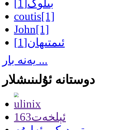
بىلوگ
[1]
coutis
[1]
John
[1]
ئىمتىھان
[1]
يەنە بار ...
دوستانە ئۇلىنىشلار
163ئېلخەت
توردىكى ئەلبۇم