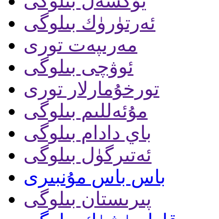
يۈكسەل بىلوگى
ئەرتۈرۈك بىلوگى
مەرىپەت تورى
ئوۋچى بىلوگى
تورخۇمارلار تورى
مۇئەللىم بىلوگى
باي دادام بىلوگى
ئەتىرگۈل بىلوگى
باس باس مۇنبىرى
پىرىستان بىلوگى