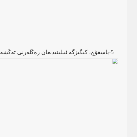
5-باسقۇچ، كىگىزگە ئىللىتىدىغان رەڭلەرنى تەڭشەش