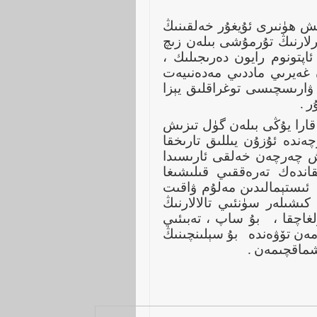
ش ھۈنىرى ئۇيغۇر خەلقىنىڭ
رلارنىڭ تۇرمۇشى بىلەن زىچ
تكەن مەزكۇر تۈر 2007-يىلى 6-ئايدا ئاپتونوم رايون دەرىجىلىك ،
ىدىغان غەيرىي ماددىي مەدەنىيەت
ۋارىسچىسى توغراقلىق يېزا
ر
.
 قارا يۇڭى بىلەن گۈل تىزىش
ەندە ئۇزۇن يىللىق تارىخقا
تىش چەرچەن خەلقى ئارىسىدا
اندەك تەرەققىي قىلىشىغا
ئىستېمالىدىن مەلۇم ۋاقىت
كىشىلەر سۈنئىي تالالارنىڭ
غاچقا ،
بۇ ساپ ، تەبىئىي
 مەن تۆۋەندە
بۇ سېلىنچىنىڭ
اشماقچىمەن
.