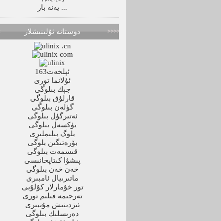
يەنە بار ...
دوستانە ئۇلىنىشلار
163ئېلخەت
ئۇلانما تورى
جېك بىلوگى
قارلۇق بىلوگى
گۈلەن بىلوگى
ئەتىرگۈل بىلوگى
يۈكسەل بىلوگى
بلوگ بىلىملىرى
بۆرەتىگىن بلوگى
قىسمەت بىلوگى
پىشۋا كىتاپخانىسى
خەن خەن بىلوگى
ماتىرىيال ئامبىرى
تور خۇمارلار كۇلۇبى
تەرجىمە فىلىم تورى
ئىزدىنىش مۇنبىرى
دەرىسلىك بىلوگى