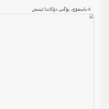
4-باسقۇچ، يۇڭنى دۇكاندا ئېتىش