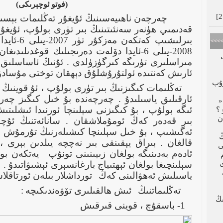
(فوتو ئوچېرىكى)
چەرچەن ناھىيەسىنىڭ ئۇيغۇر تەڭلىمات بېسى
قەدىمىي ھۈنەر سەنئىتىنىڭ بىر تۈرى بولۇپ، ئۇيغۇ
بىرلىشىپ كە
2008-يىلى 6-ئايدا دۆلەت دەرىجىلىك قوغدىل
مىراسلىرى تۈرىگە كىرگۈزۈلدى . ئۇنىڭ ئاساسلىق 
ئارىش كەنتىدە ئولتۇرۇشلۇق دېھقان توختى مۇسادۇ
رۇپ
تەڭلىمات كىگىزنىڭ بىر تۈرى بولۇپ ، ئۇ قوينىڭ
ئارقىلىق ياسىلىدۇ . چەرچەندە بۇ خىل كىگىز چەرچ
«
ئىگە بولۇپ ، بۇ كىگىزنى سېلىنچا ئورنىدا ئىشلى
ن
بىر قەدەر كەڭ ئومۇملاشقان . سانائەتنىڭ ئۇچق
ئەگىشىپ ، بۇ خىل سېلىنچا كىشىلەرنىڭ تۇرمۇش
قالغان . بىراق يېقىنقى بىر نەچچە يىلدىن بېرى ، 
ى
ئادەم بەدىنىگە بولغان زىيىنىنى تونۇپ
يەتكەن بول
سېلىنچىغا بولغان ئېھتىياج بارغانسېرى ئېشىۋاتىدۇ .
ياسىلىش ئەھۋالىنى كەڭ
تورداشلار بىلەن ئورتاقل
تەڭلىماتنىڭ
ئىش ھالقىلىرى تۆۋەندىكىچە
:
تىجىسى
1- باسقۇچ ، قوينى قىرقىش