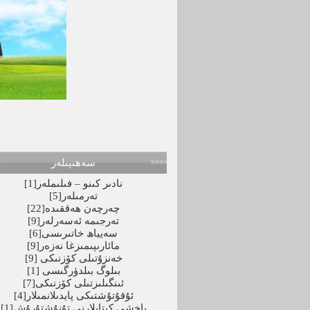
سەھىپىلەر
نادىر كىنو – فىلىملەر
[1]
تەرمىلەر
[5]
چەرچەن ھەققىدە
[22]
تەرجىمە ئەسەرلەر
[9]
سەيياھ خاتىرىسى
[6]
مائارىپىمىزغا نەزەر
[9]
خەنزۇتىلى كۆزنىكى
[9]
بىلوگ بىلدۈرگىسى
[1]
ئىنگىلىزتىلى كۆزنىكى
[7]
ئۇقۇتۇشتىكى پايدىلانمىلار
[4]
ياخشى كىتاپلارنى تۇنۇشتۇرۇش
[1]