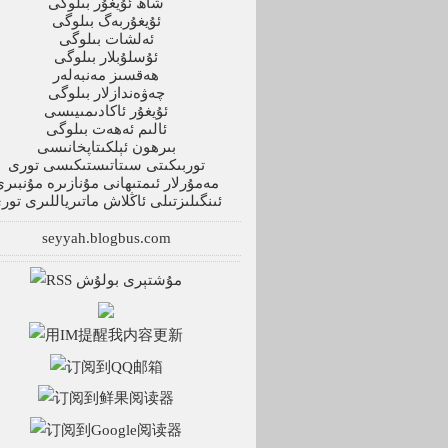
شاھ ئۇيغۇر بىلوگى
ئۇيغۇربەگ بىلوگى
ئەلشات بىلوگى
ئۇسلۇبلار بىلوگى
ھەقسىز مەنبەلەر
چەۋەندازلار بىلوگى
ئۇيغۇر ئاكادىمىيىسى
ئالىم ئەھەت بىلوگى
بىرھون ئېلكىتاپخانىسى
توربىكىتى سىتاتىستىكىسى تورى
مەمۇرلار ئىمتىھانى مۇنازىرە مۇنبىر
ئىنگىلىزتىلى ئاڭلاش ماتىرياللىرى تور
seyyah.blogbus.com
مۇشتېرى بولۇش