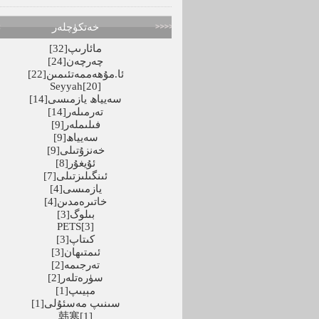
خەتكۈچلەر
مائارىپ
[32]
چەرچەن
[24]
ئا.مۇھەممەتئىمىن
[22]
Seyyah
[20]
سەيياھ يازمىسى
[14]
تەرمىلەر
[14]
فىلىملەر
[9]
سەيياھ
[9]
خەنزۇتىلى
[9]
ئۇيغۇر
[8]
ئىنگىلىزتىلى
[7]
يازمىسى
[4]
خاتىرەمدىن
[4]
بىلوگ
[3]
PETS
[3]
كىتاپ
[3]
ئىمتىھان
[3]
تەرجىمە
[2]
سۈرەتلەر
[2]
مېيىپ
[1]
سىنىپ مەسئۇلى
[1]
韩寒
[1]