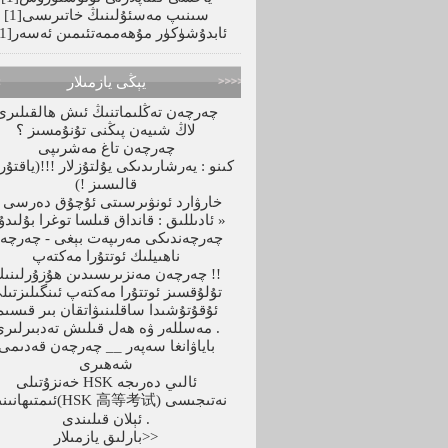
سىنىپ مەسئۇلىنىڭ خاتىرىسى
[1]
ئابدۇشۈكۈر مۇھەممەتئىمىن ئەسەر
[21]
يېڭى يازمىلار
چەرچەن تەڭلىماتنىڭ ئىش ھالقىلىرى
لاڭ شىيەن پىڭنى تۇنۇمسىز ؟
چەرچەن تاغ مەشرىپى
كىنو : يەرشارىدىكى يۇلتۇزلار !!!(ياقتۇ
قالىسىز !)
خارۋارد ئونۋىرسىتى ئۇچۇق دەرسى 
ئادىللىق : قانداق قىلسا توغرا بۇلىدۇ ؟ »
چەرچەندىكى مەرىپەت بېغى - چەرچە
ناھىيلىك ئوتتۇرا مەكتەپ
چەرچەن مەنزىرىسىدىن ھۇزۇرلىنىڭ !!
تۇلۇقسىز ئوتتۇرا مەكتەپ ئىنگىلىزتىل
ئۇقۇتۇشىدا ساقلىنىۋاتقان بىر قىسىم
مەسللەر ۋە ھەل قىلىش تەدبىرلىرى .
باياۋانغا سەپەر __ چەرچەن قەدىمى
شەھىرى
خەنزۇتىلى HSK ئالىي دەرىجە
ئىمتىھانىنىڭ(HSK 高等考试) نە
ئېلان قىلىندى .
بارلىق يازمىلار>>