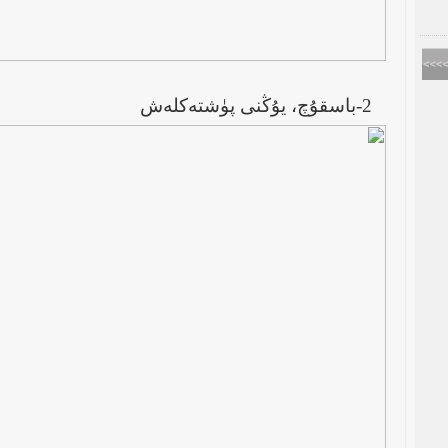
2-باسقۇچ، يۇڭنى پۈشتەكلەش