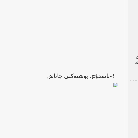
ى
ى
3-باسقۇچ، پۈشتەكنى چاناش