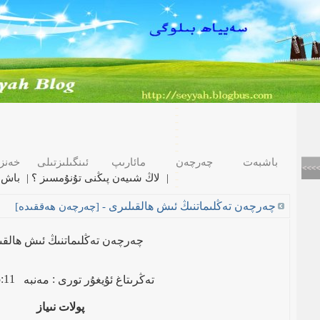
باشبەت
چەرچەن
مائارىپ
ئىنگىلىزتىلى
خەنز
|
<< لاڭ شىيەن پىڭنى تۇنۇمسىز ؟
|
باش 
چەرچەن تەڭلىماتنىڭ ئىش ھالقىلىرى
- [
چەرچەن ھەققىدە
]
چەرچەن تەڭلىماتنىڭ ئىش ھالقى
:11
:
تەڭرىتاغ ئۇيغۇر تورى
مەنبە
پولات نىياز