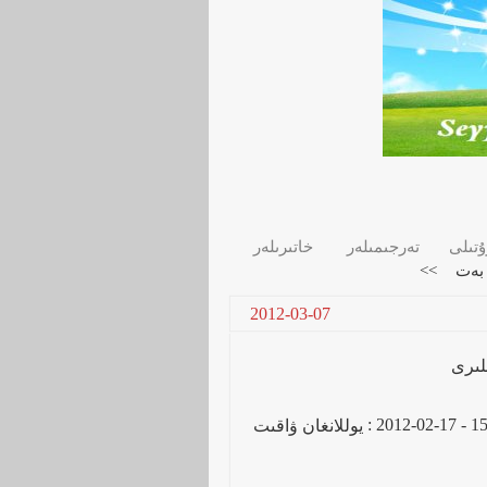
ۇتىلى
تەرجىمىلەر
خاتىرىلەر
بەت
2012-03-07
لىرى
:
2012-02-17
-
15
يوللانغان ۋاقىت