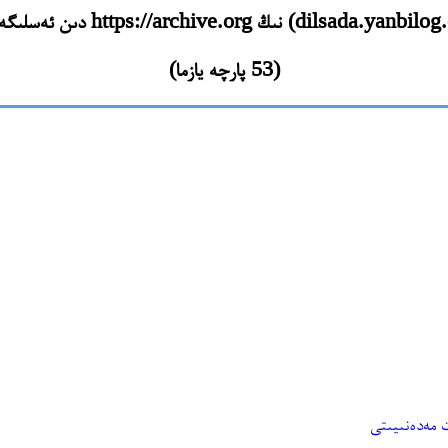
(53 پارچە يازما)
 مەدەنىيىتى