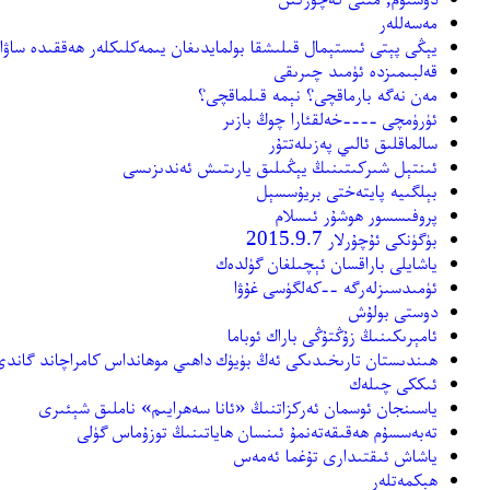
مەسەللەر
يېڭى پېتى ئىستېمال قىلىشقا بولمايدىغان يىمەكلىكلەر ھەققىدە ساۋا
قەلبىمىزدە ئۈمىد چىرىقى
مەن نەگە بارماقچى؟ نېمە قىلماقچى؟
ئۈرۈمچى ----خەلقئارا چوڭ بازىر
سالماقلىق ئالىي پەزىلەتتۇر
ئىنتېل شىركىتىنىڭ يېڭىلىق يارىتىش ئەندىزىسى
بېلگىيە پايتەختى بريۇسسېل
پروفىسسور ھوشۇر ئىسلام
بۈگۈنكى ئۇچۇرلار 2015.9.7
ياشايلى باراقسان ئېچىلغان گۈلدەك
ئۈمىدسىزلەرگە --كەلگۈسى غۇۋا
دوستى بولۇش
ئامېرىكىنىڭ زۇڭتۇڭى باراك ئوباما
ھىندىستان تارىخىدىكى ئەڭ بۈيۈك داھىي موھانداس كامراچاند گاندى
ئىككى چىلەك
ياسىنجان ئوسمان ئەركزاتنىڭ «ئانا سەھرايىم» ناملىق شېئىرى
تەبەسسۇم ھەقىقەتەنمۇ ئىنسان ھاياتىنىڭ توزۇماس گۈلى
ياشاش ئىقتىدارى تۇغما ئەمەس
ھېكمەتلەر