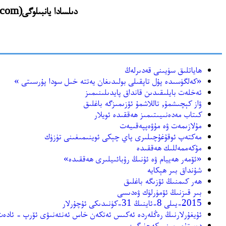
دىلسادا يانبىلوگى(dilsada.yanbilog.com) نىڭ https://archive.org دىن ئەسلىگە كەلتۈرۈلگەن يازمىلىرى
ھاياتلىق سۈيىنى قەدىرلەڭ
«كەلگۈسىدە پۇل تاپقىلى بولىدىغان يەتتە خىل سودا پۇرسىتى »
ئەخلەت بايلىقىدىن قانداق پايدىلىنىمىز
ۋاز كېچىشمۇ, تاللاشمۇ ئۆزىمىزگە باغلىق
كىتاب مەدەنىيىتىمىز ھەققىدە ئويلار
مۇلازىمەت ۋە مۇۋەپپەقىيەت
مەكتەپ ئوقۇغۇچىلىرى پاي چېكى ئوينىمىغىنى تۈزۈك
مۇكەممەللىك ھەققىدە
«ئۆمەر ھەييام ۋە ئۇنىڭ رۇبائىيلىرى ھەققىدە»
شۇنداق بىر ھېكايە
ھەر كىمنىڭ ئۆزىگە باغلىق
بىر قىزنىڭ ئۆمۈرلۈك ۋەدىسى
2015-يىلى 8-ئاينىڭ 31-كۈنىدىكى ئۇچۇرلار
ئۇيغۇرلارنىڭ رەڭلەردە ئەكىس ئەتكەن خاس ئەنئەنىۋى ئۆرپ - ئادەت
دوستۇم, مىنى كەچۈرگىن