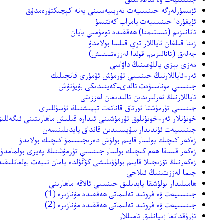
ئۆسمۈرلەرگە جىنسىيەت تەربىيەسىنى يەنە كېچىكتۈرەمدۇق
ئۇيغۇردا جىنسىيەت يامراپ كەتتىمۇ
ئانانىزىم (ئىستىمنا) ھەققىدە ئومۇمىي بايان
زىنا قىلغان ئاياللار توي قىلسا بولامدۇ
جەلەق (ئانالىزىم, قولدا لەززەتلىنىش)
مەزى بېزى ياللۇغىنىڭ داۋاسى
ئەر-ئاياللارنىڭ جىنسىي تۇرمۇش ئۆمۈرى قانچىلىك
جىنسىي مۇناسىۋەت ئالدى-كەينىدىكى يۇيۇنۇش
ئاياللارنىڭ ئەرلىرىدىن ئالىدىغان لەززىتى
جىنسىي تۇرمۇشتا ئورتاق قانائەت تېپىشنىڭ ئۇسۇللىرى
خوتۇنلار ئەر-خوتۇنلۇق تۇرمۇشىنى ئىدارە قىلىش ماھارىتىنى ئىگەللى
جىنسىيەت ئۈندىدار سۇپىسىدىن قانداق پايدىلىنىمەن
زەكەر كىچىك بولسا, قايىم بولۇش دەرىجىسىمۇ كىچىك بولامدۇ
زەكەر قىسقا ھەم كىچىك بولسا, جىنسىي تۇرمۇشنىڭ پەيزى بولمامدۇ
زەكەرنىڭ ئۆزىچىلا قايىم بولۇۋېلىشى كۆڭۈلدە يامان نىيەت بولغانلىقىد
جىما لەززىتىنىڭ ئىلاجى
ھامىلىدار بولۇشقا پايدىلىق جىنسىي ئالاقە ماھارىتى
جىنسىيەت ۋە فروئىد تەلىماتى ھەققىدە مۇنازىرە (1)
جىنسىيەت ۋە فروئىد تەلىماتى ھەققىدە مۇنازىرە (2)
ئۇرۇقدانغا زىيانلىق ئامىللار