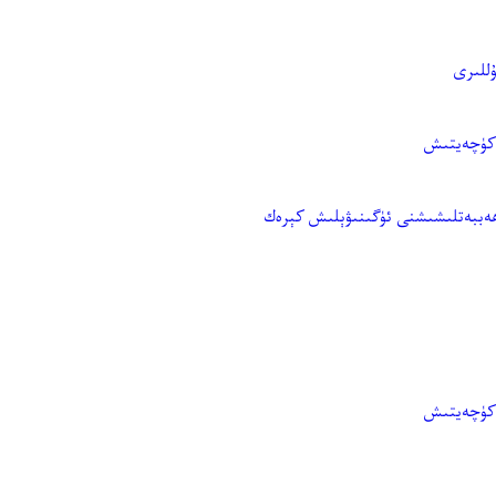
للىرى
 كۈچەيتىش
ھەببەتلىشىشنى ئۈگىنىۋېلىش كېرەك
 كۈچەيتىش