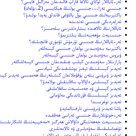
ئەر-ئاياللار ئوڭاي تالاغا قاراپ قالىدىغان مەزگىل قايسى؟
جىنسىي ئەزا---جىنسىي يولنىڭ ھېكايىسى (2-بۆلەك)
باكتېرىيەلىك جىنسىي يول ياللۇغى قانداق پەيدا بولىدۇ؟
ئەرلەردىكى جىنسىي ئەندىشە
ئاياللارنىڭ ئالاھىدە بىشارەتلىرىنى بىلەمسىز؟
جىنسىيەت مۇھەببەتنىڭ يىلتىزىمۇ؟
ئەر-ئاياللارنىڭ جىنسىي تۇرمۇش ئۆمۈرى قانچىلىك؟
باكتېرىيە سەۋەبىدىن بولغان جىنسىي كېسەللەر
ۋىروس سەۋەبىدىن بولغان جىنسىي كېسەللەر
پارازىتلار سەۋەبىدىن كېلىپ چىقىدىغان جىنسىي كېسەللىكلەر
ئەيدىز كېسىلىنىڭ ئېغىز بوشلىقىدىكى ئىپادىسى
ئەيدىز ۋىرۇسى بىلەن يۇقۇملانغان كىشىلەرنىڭ ھەممىسى ئەيدىز كېسىل
ئەيدىز كېسىلىنى داۋالاپ ساقايتقىلى بولامدۇ؟
ئەيدىز كېسىلى ۋە جەمىئىيەت ساغلاملىقى
ئەيدىز كېسىلىىنىڭ قۇرئاندىكى مەلۇماتى
ئەيدىز توغرىسىدا
پاشا ئەيدىز ۋىرۇسىنى تارقىتالمايدۇ
ئەر-خوتۇنلارنىڭ جىنسىي ئەزاسى ھەققىدە
جىنسىيەت جەھەتتىكى داۋالاش ھەرگىز «مەخپىيەتنىڭ ئاشكارىلىنى
تۇغماسلىقنىڭ سەۋەبلىرى ۋە ئالامەتلىرى
ئەرلەردىكى تۇغماسلىقنىڭ سەۋەبى ۋە ئالامىتى