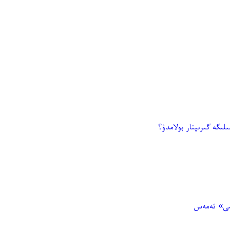
ىگە گىرىپتار بولامدۇ؟
شى» ئەمەس