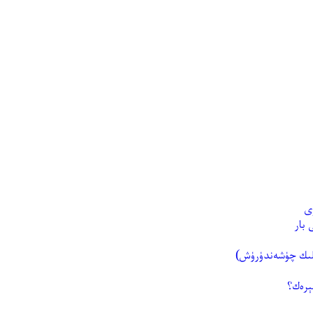
ى
 بار
ملىك چۈشەندۈرۈش)
ېرەك؟