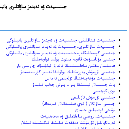
جىنسىيەت ۋە ئەيدىز ساۋاتلىرى يانبىلوگى(jinsiyat.yanbilog.com) نىڭ https://archive.org دىن ئەسلىگە كەلت
جىنسىيەت ئىناقلىقى-جىنسىيەت ۋە ئەيدىز ساۋاتلىرى يانبىلوگى
جىنسىيەت ساۋاتلىرى-جىنسىيەت ۋە ئەيدىز ساۋاتلىرى يانبىلوگى
جىنسىي كېسەللىكلەر-جىنسىيەت ۋە ئەيدىز ساۋاتلىرى يانبىلوگى
جىنسى مۇناسىۋەت قانچە مىنۇت بولسا ئولچەملىك
ھامىلىدارلىقتىن ساقلىنىشنىڭ قانداق ئۈنۈملۈك چارىسى بار
جىنسىي تۇرمۇش پەرزەنتلىك بولۇشقا تەسىر كۆرسىتەمدۇ
جىنسىيەت مۇھەببەتنىڭ ئۆلچىمى ئەمەس
يات جىنىسلار نېمىشقا بىر - بىرنى جەلپ قىلىدۇ
توي كېچىسى
جىنسىي تۇرمۇش تازىلىغى
جىنسى ساۋاتلار ( توي قىلمىغانلار كىرمەڭ)
تۇنجى قېتىملىق جىمائ
جىنسىيەت, روھىي ساغلاملىق ۋە مەدەنىيەت‏
ئەر-ئاياللىق تۇرمۇشتا دىققەت قىلىشقا تېگىشلىك ئىشلار
جىنسىيەت ۋە ساغلاملىق