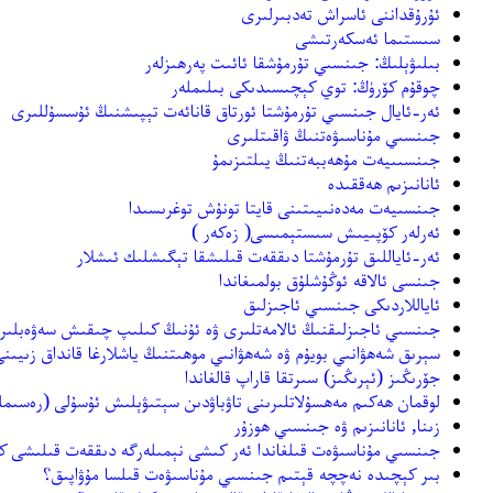
ئۇرۇقداننى ئاسراش تەدبىرلىرى
سىستىما ئەسكەرتىشى
بىلىۋېلىڭ: جىنسىي تۇرمۇشقا ئائىت پەرھىزلەر
چوقۇم كۆرۈڭ: توي كېچىسىدىكى بىلىملەر
ئەر-ئايال جىنسىي تۇرمۇشتا ئورتاق قانائەت تېپىشنىڭ ئۇسسۇللىرى
جىنسىي مۇناسىۋەتنىڭ ۋاقىتلىرى
جىنسىىيەت مۇھەببەتنىڭ يىلتىزىمۇ
ئانانىزىم ھەققىدە
جىنسىيەت مەدەنىيىتىنى قايتا تونۇش توغرىسىدا
ئەرلەر كۆپىيىش سىستېمىسى( زەكەر )
ئەر-ئاياللىق تۇرمۇشتا دىققەت قىلىشقا تېگىشلىك ئىشلار
جىنسى ئالاقە ئوڭۇشلۇق بولمىغاندا
ئاياللاردىكى جىنسىي ئاجىزلىق
جىنسىي ئاجىزلىقنىڭ ئالامەتلىرى ۋە ئۇنىڭ كىلىپ چىقىش سەۋەبلىر
سېرىق شەھۋانىي بويۇم ۋە شەھۋانىي موھىتنىڭ ياشلارغا قانداق زىيىنى
جۆرىڭىز (ئېرىڭىز) سىرتقا قاراپ قالغاندا
لوقمان ھەكىم مەھسۇلاتلىرىنى تاۋباۋدىن سېتىۋېلىش ئۇسۇلى (رەسى
زىنا, ئانانىزىم ۋە جىنسىي ھوزۇر
جىنسىي مۇناسىۋەت قىلغاندا ئەر كىشى نېمىلەرگە دىققەت قىلىشى ك
بىر كېچىدە نەچچە قېتىم جىنسىي مۇناسىۋەت قىلسا مۇۋاپىق؟