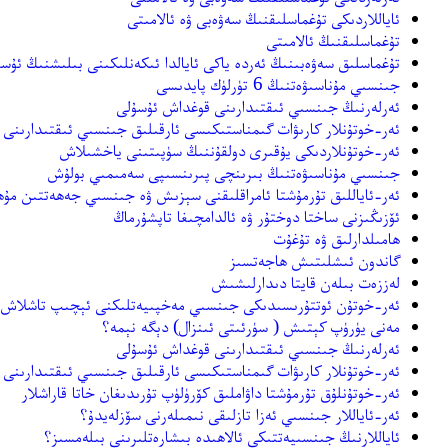
ئاياللاردىكى تۇغماسلىقنىڭ سەۋەبى ۋە ئالامىتى
تۇغماسلىقنىڭ ئالامىتى
تۇغماسلىق سەۋەبىنىڭ ئەردە ياكى ئايالدا ئىكەنلىكىنى بىلىشنىڭ ئۇسۇ
جىنسىي مۇناسىۋەتنىڭ 6 تۈرلۈك پايدىسى
ئەرلەرنىڭ جىنسىي ئىقتىدارىنى قوغداش ئۇسۇلى
ئەر-خوتۇنلار كارىۋات گىمناستىكىسى ئارقىلىق جىنسىي ئىقتىدارىنى
ئەر-خوتۇنلاردىكى يۇقىرى دولقۇننىڭ سۈپىتىنى ياخشىلاش
جىنسىي مۇناسىۋەتنىڭ بىرىنچى پىرىنسىپى سەمىمىي بولۇش
ئەر-ئاياللىق تۇرمۇشتا ئامراقلىقنى سېزىش ۋە جىنسىي جەھەتتىن مۇ
ئۆزىڭىزنى ساختا دوختۇر ۋە ئالدامچىغا تاپشۇرماڭ
ھامىلدارلىق ۋە تۇغۇت
گاندون ئىشلىتىش ھاجەتسىز
لەززەت بىلەن قايتا دىدارلىشىش
ئەر-خوتۇن ئوتتۇرىسىدىكى جىنسىي مەخپىيەتلىكنى ئېچىپ تاشلاش
مەنى يۈرۈپ كېتىش ( سۈرئىتى ئىنزال) دېگە نېمە؟
ئەرلەرنىڭ جىنسىي ئىقتىدارىنى قوغداش ئۇسۇلى
ئەر-خوتۇنلار كارىۋات گىمناستىكىسى ئارقىلىق جىنسىي ئىقتىدارىنى
ئەر-خوتۇنلۇق تۇرمۇشتا داۋاملىق كۆرۈلۈپ تۇرىدىغان خاتا قاراشلار
ئەر-ئاياللار جىنسىي ئەزا تازلىقى نىمىلەرنى سۆزلەيدۇ؟
ئاياللارنىڭ جىنسىيەتتىكى ئالاھىدە بىشارەتلىرىنى بىلەمسىز؟