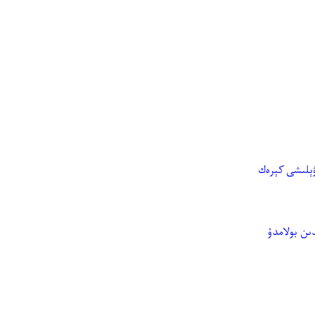
ۋېلىشى كېرەك
ىن بولامدۇ