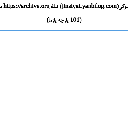
ۈرۈلگەن يازمىلىرى
(101 پارچە يازما)