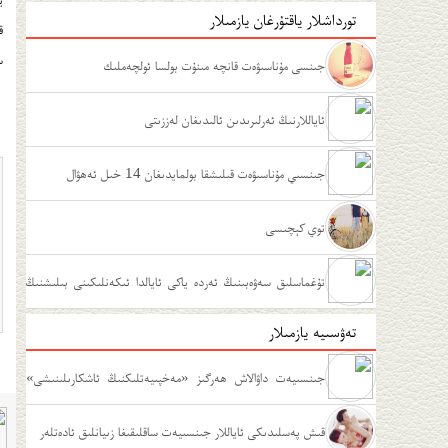
تورداشلار ياقتۇرغان يازمىلار
ق
س
جىنسى مۇناسىۋەت قانچە مىنۇت بولسا ئولچەملىك
ئاياللارنىڭ ئەرلىرىدىن ئالىدىغان لەززىتى
جىنسىي مۇناسىۋەت قىلىشقا بولمايدىغان 14 خىل ئەھۋال
توي كېچىسى
تۇغماسلىق سەۋەبىنىڭ ئەردە ياكى ئايالدا ئىكەنلىكىنى بىلىشنىڭ
تەۋسىيە يازمىلار
ئۇسۇللىرى
جىنسىيەت داۋالاش ھەرگىز «مەخپىيەتلىكنىڭ ئاشكارىلىنىشى»
ئەمەس
قىش پەسلىدىكى ئاياللار جىنسىيەت ساقلىقىغا زىيانلىق ئادەتلەر