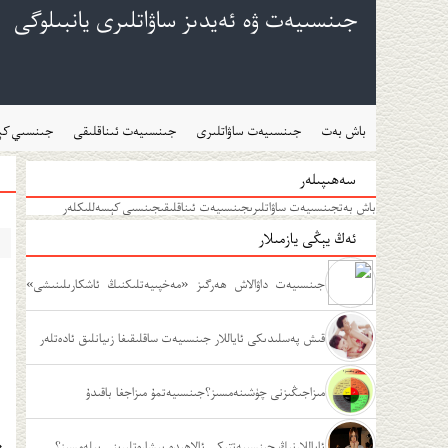
جىنسىيەت ۋە ئەيدىز ساۋاتلىرى يانبىلوگى
باش بەت
جىنسىيەت ساۋاتلىرى
جىنسىيەت ئىناقلىقى
جىنسىي كېس
سەھىپىلەر
باش بەت
جىنسىيەت ساۋاتلىرى
جىنسىيەت ئىناقلىقى
جىنسىي كېسەللىكلەر
ئەڭ يېڭى يازمىلار
جىنسىيەت داۋالاش ھەرگىز «مەخپىيەتلىكنىڭ ئاشكارىلىنىشى»
ئەمەس
قىش پەسلىدىكى ئاياللار جىنسىيەت ساقلىقىغا زىيانلىق ئادەتلەر
مىزاجىڭىزنى چۈشىنەمسىز؟جىنسىيەتمۇ مىزاجغا باقىدۇ
ئاياللارنىڭ جىنسىيەتتىكى ئالاھىدە بىشارەتلىرىنى بىلەمسىز؟
«