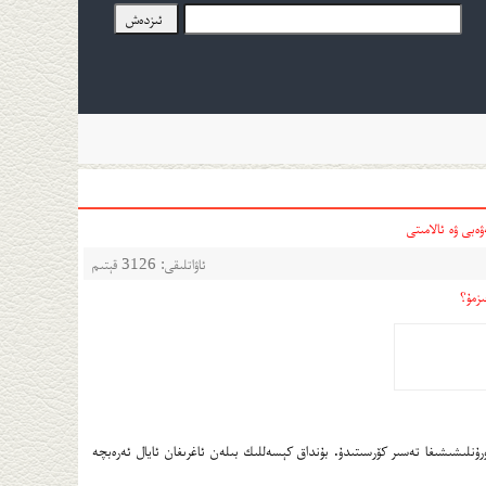
ەبى ۋە ئالامىتى
ئاۋاتلىقى: 3126 قېتىم
زمۇ؟
ا ئورۇنلىشىشىغا تەسىر كۆرسىتىدۇ. بۇنداق كېسەللىك بىلەن ئاغرىغان ئايال ئەرەبچە