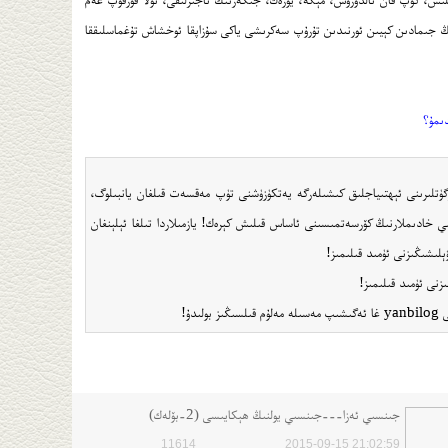
نىڭ جىمادىن كېيىن ئورنىدىن تۇرۇپ سەكرىشى ياكى سۇزاپقا ئوخشاش تۇغماسلىققا
ىمۇ؟
ۆگۈتلىرىنى ئېھتىياجلىق كىشىلەرگە يەتكۈزۈشنى تۈپ مەقسەت قىلغان يانبىلوگ،
پىي خادىملارنىڭ كۆرسەتمىسىنى ئاساس قىلىش كېرەك! يازمىلاردا تىلغا ئېلېنغان
ۋېلىشىڭىزنى ئۈمىد قىلىمىز!
ۇ!
جىنسىي ئەزا---جىنسىي يولنىڭ ھېكايىسى (2-بۆلەك)
11614
2015-09-15 21:02:59