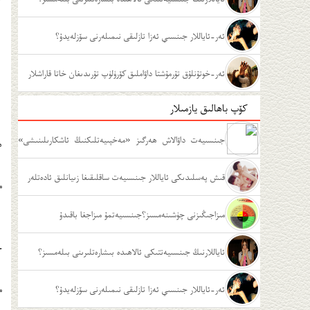
ئەر-ئاياللار جىنسىي ئەزا تازلىقى نىمىلەرنى سۆزلەيدۇ؟
ئەر-خوتۇنلۇق تۇرمۇشتا داۋاملىق كۆرۈلۈپ تۇرىدىغان خاتا قاراشلار
كۆپ باھالىق يازمىلار
جىنسىيەت داۋالاش ھەرگىز «مەخپىيەتلىكنىڭ ئاشكارىلىنىشى»
ھ
ئەمەس
قىش پەسلىدىكى ئاياللار جىنسىيەت ساقلىقىغا زىيانلىق ئادەتلەر
م
مىزاجىڭىزنى چۈشىنەمسىز؟جىنسىيەتمۇ مىزاجغا باقىدۇ
خ
ئاياللارنىڭ جىنسىيەتتىكى ئالاھىدە بىشارەتلىرىنى بىلەمسىز؟
ئەر-ئاياللار جىنسىي ئەزا تازلىقى نىمىلەرنى سۆزلەيدۇ؟
م
ي