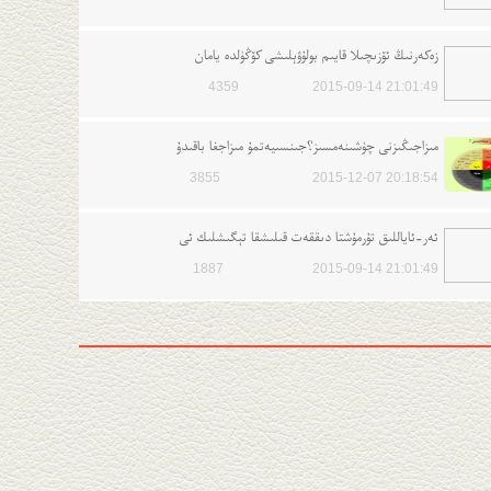
زەكەرنىڭ ئۆزىچىلا قايىم بولۇۋېلىشى كۆڭۈلدە يامان
4359
2015-09-14 21:01:49
مىزاجىڭىزنى چۈشىنەمسىز؟جىنسىيەتمۇ مىزاجغا باقىدۇ
3855
2015-12-07 20:18:54
ئەر-ئاياللىق تۇرمۇشتا دىققەت قىلىشقا تېگىشلىك ئى
1887
2015-09-14 21:01:49