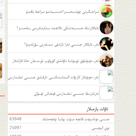
مىزاجىڭىزنى چۈشىنەمسىز؟جىنسىيەتمۇ مىزاجغا باقىدۇ
ئاياللارنىڭ جىنسىيەتتىكى ئالاھىدە بىشارەتلىرىنى بىلەمسىز؟
ئەر-ئاياللار جىنسىي ئەزا تازلىقى نىمىلەرنى سۆزلەيدۇ؟
ئەر-خوتۇنلۇق تۇرمۇشتا داۋاملىق كۆرۈلۈپ تۇرىدىغان خاتا قاراشلار
ئەر-خوتۇنلار كارىۋات گىمناستىكىسى ئارقىلىق جىنسىي ئىقتىدارىنى
كۈچەيتىش
ئەرلەرنىڭ جىنسىي ئىقتىدارىنى قوغداش ئۇسۇلى
ئاۋات يازمىلار
جىنسى مۇناسىۋەت قانچە مىنۇت بولسا ئولچەملىك
63948
توي كېچىسى
25097