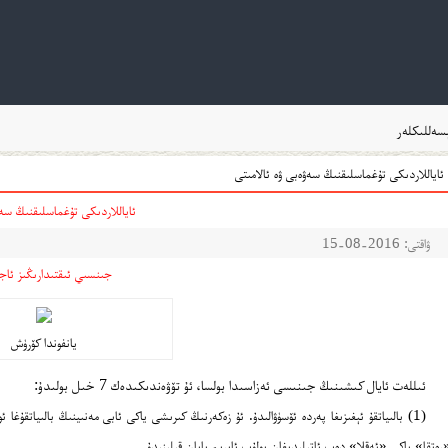
ەللىكلەر
ئاياللاردىكى تۇغماسلىقنىڭ سەۋەبى ۋە ئالامىتى
ئاياللاردىكى تۇغماسلىقنىڭ سەۋ
ۋاقتى: 2016-08-15
جىنسىي ئىقتىدارىڭىز ئاجى
يانفوندا كۆرۈش
ئىللەت ئايال كىشىنىڭ جىنىسى ئەزاسىدا بولسا، ئۇ تۆۋەندىكىدەك 7 خىل بولىدۇ:
(1) بالىياتقۇ ئېغىزىغا پەردە ئۆسۈۋالىدۇ. ئۇ زەكەرنىڭ كىرىشى ياكى ئابى مەنىينىڭ بالىياتقۇغ
رەتقا» ياكى «ئەقلا» دەپ ئاتىلىدىغان بولۇپ ئايرىم بايان قىلىنىدۇ.