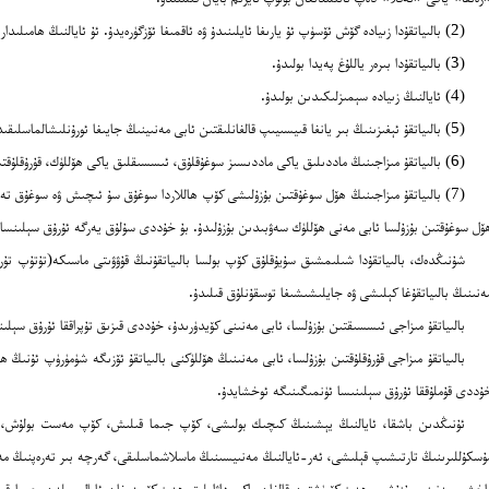
(2) بالىياتقۇدا زىيادە گۆش ئۆسۈپ ئۇ يارىغا ئايلىنىدۇ ۋە ئاقمىغا ئۆزگۈرەيدۇ. ئۇ ئايالنىڭ ھامىلىدار بولىشىغا توسقۇنلۇق قىلىدۇ.
(3) بالىياتقۇدا بىرەر ياللۇغ پەيدا بولىدۇ.
(4) ئايالنىڭ زىيادە سېمىزلىكىدىن بولىدۇ.
(5) بالىياتقۇ ئېغىزىنىڭ بىر يانغا قىيسىيىپ قالغانلىقتىن ئابى مەنىينىڭ جايىغا ئورۇنلىشالماسلىقىدىن بولىدۇ.
(6) بالىياتقۇ مىزاجىنىڭ ماددىلىق ياكى ماددىسىز سوغۇقلۇق، ئىسسىقلىق ياكى ھۆللۈك، قۇرۇقلۇقتىن بۇزۇلىشدىن پەيدا بولىدۇ.
(7) بالىياتقۇ مىزاجىنىڭ ھۆل سوغۇقتىن بۇزۇلىشى كۆپ ھاللاردا سوغۇق سۇ ئىچىش ۋە سوغۇق تەب
ۆل سوغۇقتىن بۇزۇلسا ئابى مەنى ھۆللۈك سەۋبىدىن بۇزۇلىدۇ. بۇ خۇددى سۇلۇق يەرگە ئۇرۇق سېلىنسا 
شۇنىڭدەك، بالىياتقۇدا شىلىمشىق سۇيۇقلۇق كۆپ بولسا بالىياتقۇنىڭ قۇۋۋىتى ماسىكە(تۇتۇپ ت
ەنىنىڭ بالىياتقۇغا كېلىشى ۋە جايلىشىشىغا توسقۇنلۇق قىلىدۇ.
بالىياتقۇ مىزاجى ئىسسىقتىن بۇزۇلسا، ئابى مەنىنى كۆيدۈرىدۇ، خۇددى قىزىق تۇپراققا ئۇرۇق سېلى
بالىياتقۇ مىزاجى قۇرۇقلۇقتىن بۇزۇلسا، ئابى مەنىنىڭ ھۆللۈكنى بالىياتقۇ ئۆزىگە شۈمۈرۈپ ئۇنىڭ ھ
ۇددى قۇملۇققا ئۇرۇق سېلىنىسا ئۈنمىگىنىگە ئوخشايدۇ.
ئۇنىڭدىن باشقا، ئايالنىڭ يېشىنىڭ كىچىك بولىشى، كۆپ جىما قىلىش، كۆپ مەست بولۇش، جى
ۇسكۇللىرىنىڭ تارتىشىپ قېلىشى، ئەر-ئايالنىڭ مەنىيسىنىڭ ماسلاشماسلىقى، گەرچە بىر تەرەپنىڭ مە
اخشى مەنىنى بۇزۇشى، ھەيز كۆرۈشتىن قالغان ياكى داۋاملىق ھەيز كۆرىدىغان ئايال بىلەن جىما قى