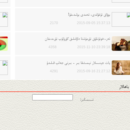
بوۋاق تۇغۇلدى، ئەمدى بولىدىغۇ!
2170
2015-09-05 15:37:13
ئەر-خوتۇنلۇق تۇرمۇشتا داۋاملىق كۆرۈلۈپ تۇرىدىغان
4358
2015-11-10 23:39:18
يات جېنىسلار نېمىشقا بىر - بىرنى جەلپ قىلىدۇ
4291
2015-09-16 21:27:12
باھالار
ئىسمىڭىز: