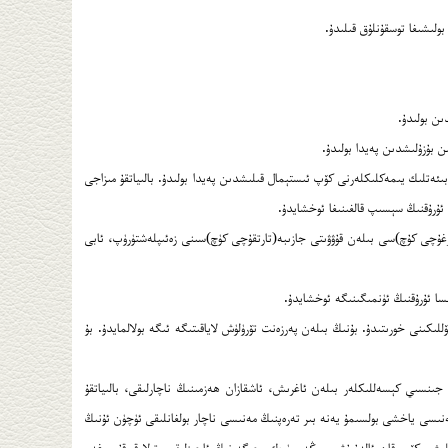
ىئەتلىك يىمەكلىكلەرنى كۆپ ئىستېمال قىلىشدىن پەيدا بولىدۇ. بالىياتقۇ مىزاجى
ئۇرۇقنىڭ سېسىپ قالغىنىغا ئوخشايدۇ.
ۇرغۇچى كۇچ)سى بىلەن قۇۋۋىتى جازىبە(تارتقۇچى كۈچ)سىنى زەئىپلەشتۈرۈپ، ئابى
نسا ئۇرۇقنىڭ ئۈنمىگىنىگە ئوخشايدۇ.
ۆللىكىنى خورىتىدۇ. بۇنىڭ بىلەن پەرزەنت تۆرۈلۈش لاياقىتىگە ئىگە بولالمايدۇ. بۇ
نسىي كېسەللىكلەر بىلەن ئاغرىش، ئاشقازان ھەزمىنىڭ ناچارلىقى، بالىياتقۇ
نىسى ياخشى بولسىمۇ يەنە بىر تەرەپنىڭ مەنىسى ناچار بولغانلىقى ئۈچۈن ئۇنىڭ
لىش، كۆپ قان ئالدۇرۇش، مېڭە، يۈرەك، جىگەرنىڭ ئاجىزلىقى، تولا قورقۇپ غەم