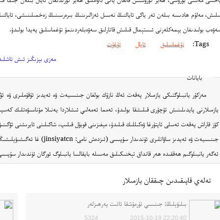
ىلىش، مەلۇم ھادىسە بىلەن ئەر ياكى ئايالنىڭ نەسىل ئەزالىرىنىڭ بىرەرسىنىڭ زەخمىلىنىشى، ئايال
ەۋەب بولىدىغان يېمەكلەرنى ئىستېمال قىلىش قاتارلىق سەۋەبلەردىنمۇ تۇغماسلىق پەيدا بولىدۇ.
Tags:
تۇغماسلىق
ئايال
تۇغۇت
مەزى بېزىڭىز ئىش تاشلىد
بايانات
مەزكۇر يانبىلوگتىكى يازمىلار پەقەت ئەڭ نازۇك بولغان جىنسىيەت ۋە ئەيدىز ئۇقۇملىرى ۋە ئ
يازمىلارنى پايدىلىنىش ئۇچۇرى قىلىشقا بولىدۇ، ئەمما ئەمەلىي ئىشلاردا يەنىلا مۇناسىۋەتلىك كەس
كۆز قاراش پەقەت ئەسلى ئاپتۇرغا ۋەكىللىك قىلىدۇ، مېغىزىنى قوبۇل قىلىپ، شاكىلىنى ئايرىشنى ئۆگىنى
جىنسىيەت ۋە ئەيدىز ساۋاتلىرى ئۈندىدار سۇپىسى (ئىزدەش نامى: jinsiyatcn) غا ئەگىشىۋېلىشىڭىزنى ئۈمىد قىلىمىز!
ئەگەر يانبىلوگىم ھەققىدە ھەر قانداق تېخنىكىلىق مەسىلە بايقالسا يانبىلوگ ئورگان ئۈندىدار سۇپىسى yanbilog غا ئەگىشىپ مەسىلە مەلۇم قىلسىڭىز بولىد
تەلەي قاپىقىدىن چىققان يازمىلار
بىلىۋېلىڭ: جىنسىي تۇرمۇشقا ئائىت پەرھىزلەر
5324
2015-10-19 22:20:40