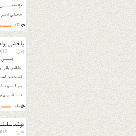
مۇتەخەسسىس » ل
ھەقىقىي تەسىر ك
Tags:
جىنسىي
ياخشى بولغ
ۋاقتى:
15-09-09
جىنسىي مۇ
خاتالىق ياكى 
قىلىشتىن قەتئى
بىر قىسىم ئاتا
ئىشنىڭ يېرىم مۇۋ
Tags:
جىنسىي
تۇغماسلىقنى
ۋاقتى:
15-09-09