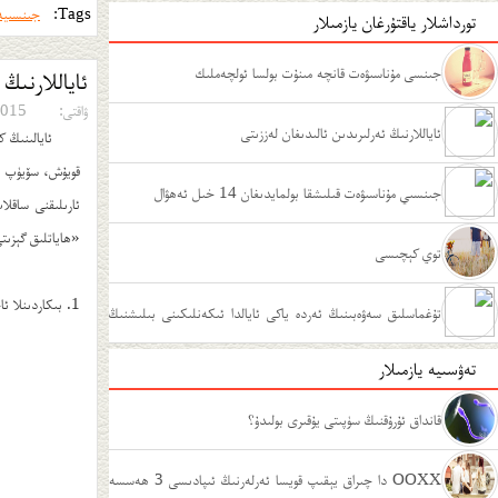
Tags:
جىنسىي
تورداشلار ياقتۇرغان يازمىلار
جىنسى مۇناسىۋەت قانچە مىنۇت بولسا ئولچەملىك
ئاياللارنىڭ
ۋاقتى:
15-12-07
ئاياللارنىڭ ئەرلىرىدىن ئالىدىغان لەززىتى
ئايالىنىڭ 
قويۇش، سۆيۈپ قو
جىنسىي مۇناسىۋەت قىلىشقا بولمايدىغان 14 خىل ئەھۋال
«ھاياتلىق گېزىتى
توي كېچىسى
1. بىكاردىنلا ئاچچىقلىنىدىغان، قالايمىقان نەرسە تاشلايدىغان ياكى ئۇششاق ھەرىكىتى كۆپ بولۇش بۇ بەلكىم ئ...
تۇغماسلىق سەۋەبىنىڭ ئەردە ياكى ئايالدا ئىكەنلىكىنى بىلىشنىڭ
تەۋسىيە يازمىلار
ئۇسۇللىرى
قانداق ئۇرۇقنىڭ سۈپىتى يۇقىرى بولىدۇ؟
OOXX دا چىراق يېقىپ قويسا ئەرلەرنىڭ ئىپادىسى 3 ھەسسە