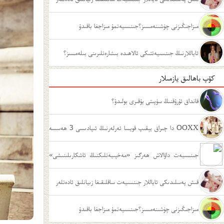
مىزاجىڭىزنى چۈشىنەمسىز؟جىنسىيەتمۇ مىزاجغا باقىدۇ
ئاياللارنىڭ جىنسىيەتتىكى ئالاھىدە بىشارەتلىرىنى بىلەمسىز؟
كۆپ باھالىق يازمىلار
قانداق ئۇرۇقنىڭ سۈپىتى يۇقىرى بولىدۇ؟
OOXX دا چىراق يېقىپ قويسا ئەرلەرنىڭ ئىپادىسى 3 ھەسسە
يۇقىرى بولامدۇ؟
جىنسىيەت داۋالاش ھەرگىز «مەخپىيەتلىكنىڭ ئاشكارىلىنىشى»
ئەمەس
قىش پەسلىدىكى ئاياللار جىنسىيەت ساقلىقىغا زىيانلىق ئادەتلەر
مىزاجىڭىزنى چۈشىنەمسىز؟جىنسىيەتمۇ مىزاجغا باقىدۇ