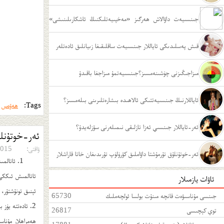
يۇقىرى بولامدۇ؟
جىنسىيەت داۋالاش ھەرگىز «مەخپىيەتلىكنىڭ ئاشكارىلىنىشى»
ئەمەس
قىش پەسلىدىكى ئاياللار جىنسىيەت ساقلىقىغا زىيانلىق ئادەتلەر
مىزاجىڭىزنى چۈشىنەمسىز؟جىنسىيەتمۇ مىزاجغا باقىدۇ
ئاياللارنىڭ جىنسىيەتتىكى ئالاھىدە بىشارەتلىرىنى بىلەمسىز؟
Tags:
ھەۋەس
ئەر-ئاياللار جىنسىي ئەزا تازلىقى نىمىلەرنى سۆزلەيدۇ؟
ئەر-خوتۇنلۇ
ۋاقتى:
15-11-10
ئەر-خوتۇنلۇق تۇرمۇشتا داۋاملىق كۆرۈلۈپ تۇرىدىغان خاتا قاراشلار
1. ئاتالمىش ئەر-خوتۇنلارنىڭ جىنسىي تۇرمۇش ماسلىشىشچانلىقى
ئاتالمىش ئىككى
ئاۋات يازمىلار
ئېنىق تونۇشتۇر، 
جىنسى مۇناسىۋەت قانچە مىنۇت بولسا ئولچەملىك
65730
2. ئادەتتە يۈز بەرگەن جىدەل-ماجرا جىنسىي ھەۋەسنى تۆۋەنلىتىدۇ
توي كېچىسى
26817
ھەمراھلار مۇناسى