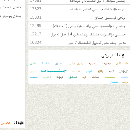
جىنسى ساۋاتلار ( توي قىلمىغانلار كىرمەڭ)
17881
كەسپى ئادەمدىن 
ئەر-خوتۇنلارنىڭ جىنسىي ئەزاسى ھەققىدە
17323
بىلەن بىرىنچى ۋ
تۇنجى قېتىملىق جىمائ
15331
جىنسىي ئەزا---جىنسىي يولنىڭ ھېكايىسى (2-بۆلەك)
12299
جىنسىي مۇناسىۋەت قىلىشقا بولمايدىغان 14 خىل ئەھۋال
12217
مەنىي چىقىرىشنى كونترول قىلىشنىڭ 7 ئېپى
10824
Tag لەر رېتى
ھامىلىدارلىق
تۇغۇتلۇق
ئىقتىدار
مۇھەببەت
باكتېرىيە
يۇقىرى دولقۇن
تازىلىق
جىنسىيەت
تۇرمۇش
كېچە
ياللۇغ
ئەيدىز
ئەندىشە
سىناق
ھالاۋەت
توي
ئىناقلىق
كارىۋات
ئانانىزىم
سەمىمىيلىك
پىسخىكا
شەھۋەت
پارازىت
ھامىلىدار
Tags:
ھەۋەس