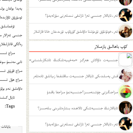
پەيدا بولغان بولس
ئەر-ئاياللار جىنسىي ئەزا تازلىقى نىمىلەرنى سۆزلەيدۇ؟
ئوسۇرۇق ئاۋازىدەك
تۇغماسلىق ب
ئەر-خوتۇنلۇق تۇرمۇشتا داۋاملىق كۆرۈلۈپ تۇرىدىغان خاتا قاراشلار
جىنسى ئەزالار م
رەڭگى قاتارلىقلا
كۆپ باھالىق يازمىلار
مىزاج ئىسسى
جىنسىيەت داۋالاش ھەرگىز «مەخپىيەتلىكنىڭ ئاشكارىلىنىشى»
ئابى مەنىمۇ سوغۇق
مىزاج قۇرۇق ئىسس
ئەمەس
قىش پەسلىدىكى ئاياللار جىنسىيەت ساقلىقىغا زىيانلىق ئادەتلەر
مىزاج ھۆل ئىسسىق
داۋاملىق نەم بول
مىزاجىڭىزنى چۈشىنەمسىز؟جىنسىيەتمۇ مىزاجغا باقىدۇ
ئايال كىشىن
Tags:
ئاياللارنىڭ جىنسىيەتتىكى ئالاھىدە بىشارەتلىرىنى بىلەمسىز؟
ئەر-ئاياللار جىنسىي ئەزا تازلىقى نىمىلەرنى سۆزلەيدۇ؟
بايانات