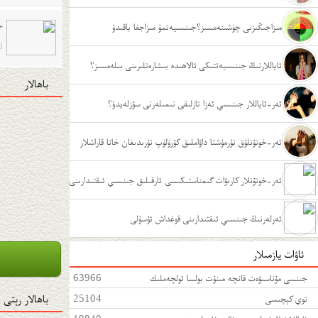
ج
مىزاجىڭىزنى چۈشىنەمسىز؟جىنسىيەتمۇ مىزاجغا باقىدۇ
6
ئاياللارنىڭ جىنسىيەتتىكى ئالاھىدە بىشارەتلىرىنى بىلەمسىز؟
باھالار
ئەر-ئاياللار جىنسىي ئەزا تازلىقى نىمىلەرنى سۆزلەيدۇ؟
ئەر-خوتۇنلۇق تۇرمۇشتا داۋاملىق كۆرۈلۈپ تۇرىدىغان خاتا قاراشلار
ئەر-خوتۇنلار كارىۋات گىمناستىكىسى ئارقىلىق جىنسىي ئىقتىدارىنى
كۈچەيتىش
ئەرلەرنىڭ جىنسىي ئىقتىدارىنى قوغداش ئۇسۇلى
ئاۋات يازمىلار
جىنسى مۇناسىۋەت قانچە مىنۇت بولسا ئولچەملىك
63966
باھالار رېتى
توي كېچىسى
25104