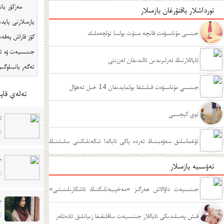
مەزكۇر يا
تورداشلار ياقتۇرغان يازمىلار
يازمىلارنى پايد
جىنسى مۇناسىۋەت قانچە مىنۇت بولسا ئولچەملىك
كۆز قاراش پەقەت
جىنسىيەت ۋە ئەيدىز ساۋاتل
ئاياللارنىڭ ئەرلىرىدىن ئالىدىغان لەززىتى
ئەگەر يانبىلوگىم ھەققى
جىنسىي مۇناسىۋەت قىلىشقا بولمايدىغان 14 خىل ئەھۋال
تەلەي قاپى
توي كېچىسى
ئ
3
تۇغماسلىق سەۋەبىنىڭ ئەردە ياكى ئايالدا ئىكەنلىكىنى بىلىشنىڭ
جى
تەۋسىيە يازمىلار
ئۇسۇللىرى
0
جىنسىيەت داۋالاش ھەرگىز «مەخپىيەتلىكنىڭ ئاشكارىلىنىشى»
ج
ئەمەس
قىش پەسلىدىكى ئاياللار جىنسىيەت ساقلىقىغا زىيانلىق ئادەتلەر
6