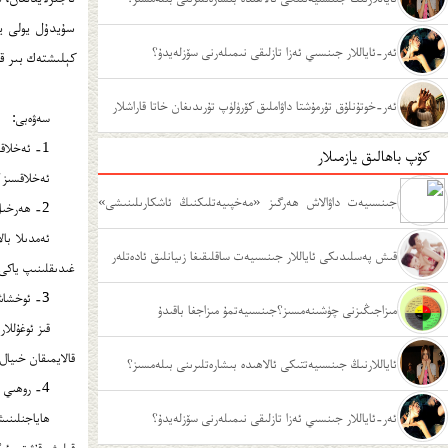
سۇيدۇل يولى يا
ئەر-ئاياللار جىنسىي ئەزا تازلىقى نىمىلەرنى سۆزلەيدۇ؟
كېلىشتەك بىر قا
ئەر-خوتۇنلۇق تۇرمۇشتا داۋاملىق كۆرۈلۈپ تۇرىدىغان خاتا قاراشلار
سەۋەبى:
1- ئەخلاقسىز كىشىلەرنىڭ ئۆگىتىشى ۋە باشلىشىغا مۇناسىۋەتلىك سەۋەب.
كۆپ باھالىق يازمىلار
ئەخلاقسىز ك
جىنسىيەت داۋالاش ھەرگىز «مەخپىيەتلىكنىڭ ئاشكارىلىنىشى»
2- ھەرخىل غىدىقلىنىشلارغا مۇناسىۋەتلىك سەۋەب.
ئەمدىلا با
ئەمەس
قىش پەسلىدىكى ئاياللار جىنسىيەت ساقلىقىغا زىيانلىق ئادەتلەر
غىدىقلىنىپ ياكى 
3- ئوخشاش جىنسىلىقلار مۇھەببەتلىشىش ياكى بىرگە يېتىشقا مۇناسىۋەتلىك سەۋەب.
مىزاجىڭىزنى چۈشىنەمسىز؟جىنسىيەتمۇ مىزاجغا باقىدۇ
قىز ئوغۇلل
قالايمىقان خىيال
ئاياللارنىڭ جىنسىيەتتىكى ئالاھىدە بىشارەتلىرىنى بىلەمسىز؟
4- روھىي ئامىللارغا مۇناسىۋەتلىك سەۋەب.
ئەر-ئاياللار جىنسىي ئەزا تازلىقى نىمىلەرنى سۆزلەيدۇ؟
ھاياجنلىنى
قىلىش قۇۋىتى ئېگ