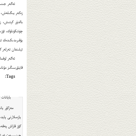
ئەگەر جىنسى
زەكەر يىگىلەش، 
بالدۇر كېتىش، ز
چۈشكۈنلۈك، ئۆزىگ
يۇقىرىدىكىدەك ئە
ئېلىنغان ئەرلەر 
قايتۇرسىڭىز مۇناس
Tags:
بايانات
مەزكۇر يا
يازمىلارنى پايد
كۆز قاراش پەقەت
جىنسىيەت ۋە ئەيدىز ساۋاتل