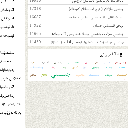
ئاياللارنىڭ ئەرلىرىدىن ئالىدىغان لەززىتى
19936
2. ئىلگىرى جەلەق قىلغانلىق تارىخىغا ئاساسەن دىئاگۇنۇر قويىلىدۇ.
جىنسى ساۋاتلار ( توي قىلمىغانلار كىرمەڭ)
17316
3.جەلەقنى كەلتۇرۇپ چىقارغۇچى سەۋەبچى ئامىل بىلەن بىماردىكى پىسخىك ئالامەتلەر بىرلەشتۇرۇپ دىئاگۇنۇز قويىلىدۇ.
ئەر-خوتۇنلارنىڭ جىنسىي ئەزاسى ھەققىدە
16687
4. رەڭگى روھى، چىراي ئىپادىسىگە يۈرۈش تۇرۇشىغا ئاساسەن دىئاگۇنۇز قويۇشقىمۇ بولىدۇ.
تۇنجى قېتىملىق جىمائ
14922
5. قوشۇمچە تەكشۇرۇش نەتىجىسىگە ئاساسەن دىئاگۇنۇز قويىلىدۇ.
جىنسىي ئەزا---جىنسىي يولنىڭ ھېكايىسى (2-بۆلەك)
11665
قوشۇمچە تە
جىنسىي مۇناسىۋەت قىلىشقا بولمايدىغان 14 خىل ئەھۋال
11430
سىلىشتۇرما 
Tag لەر رېتى
1.بەچچىۋازلىقتىن پەرقلەندۇرىدۇ.
جىنسىي ئەزا
جىنسىي
ئەر
تاشاق
مۇتەخەسسىس
تۇغماسلىق
باكتېرىيە
شەھۋەت
جىنسىيەت
ئەندىشە
مۇھەببەت
تۇغۇتلۇق
دورا
گاندون
بەخت
بەخت
بەچچىۋازلى
جىنسىي
گىمناستىكا
ھەرىكەت
سەمىمىيلىك
مۇناسىۋەت
ئاياللار
ئىناقلىق
ئەخلاقنى قايرىپ
تەسىر
2. زىناخورلىقتىن پەرقلەندۇرىدۇ.
زىناخىورلۇق
قەتئىينەزەر، ئۇن
پەرقلەندۇرۇپ دىئا