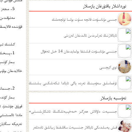
تورداشلار ياقتۇرغان يازمىلار
5- مىجەز ئامىلىغا مۇناسىۋەتلىك سەۋەب.
مەشۇقىدىن ز
جىنسى مۇناسىۋەت قانچە مىنۇت بولسا ئولچەملىك
قۇۋىتىدە قالايمى
ئاياللارنىڭ ئەرلىرىدىن ئالىدىغان لەززىتى
كىلىنىك ئىپ
جىنسىي مۇناسىۋەت قىلىشقا بولمايدىغان 14 خىل ئەھۋال
1-پىسخىك جەھەتتىكى ئالامەتلەر.
بىمار كۇنسې
توي كېچىسى
خالايدىغان بولۇپ
تۇغماسلىق سەۋەبىنىڭ ئەردە ياكى ئايالدا ئىكەنلىكىنى بىلىشنىڭ
2-جىسمانىي جەھەتتىكى ئالامەتلەر.
تەۋسىيە يازمىلار
بىمار كۇندى
ئۇسۇللىرى
قورۇق چۇشىدۇ. ئا
جىنسىيەت داۋالاش ھەرگىز «مەخپىيەتلىكنىڭ ئاشكارىلىنىشى»
ماددا ئالمىشىشى
تەرەپكە سىڭايان
ئەمەس
قىش پەسلىدىكى ئاياللار جىنسىيەت ساقلىقىغا زىيانلىق ئادەتلەر