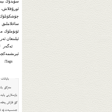
سۈيدۈك بېس
ئورۇقلاش، ك
چۈشكۈنلۈك،
ساغلاملىق م
ئۈنۈملۈك مە
ئېلىنغان ئەر
ئەگەر ل
ئېرىشمەكچى بولسىڭىز، جى
Tags:
بايانات
مەزكۇر يا
يازمىلارنى پايد
كۆز قاراش پەقەت
جىنسىيەت ۋە ئەيدىز ساۋاتل