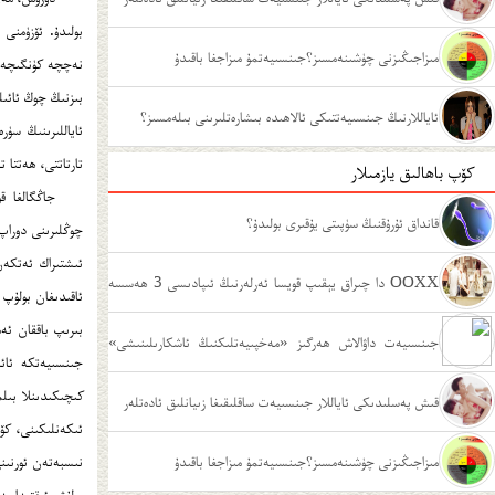
مىزاجىڭىزنى چۈشىنەمسىز؟جىنسىيەتمۇ مىزاجغا باقىدۇ
نەچچە كۈنگىچە ئ
بىزنىڭ چوڭ ئائىل
ئاياللارنىڭ جىنسىيەتتىكى ئالاھىدە بىشارەتلىرىنى بىلەمسىز؟
ئاياللىرىنىڭ سۈ
تارتاتتى، ھەتتا ت
كۆپ باھالىق يازمىلار
جاڭگالغا ق
قانداق ئۇرۇقنىڭ سۈپىتى يۇقىرى بولىدۇ؟
چوڭلىرىنى دوراپ 
ئىشتىراك ئەتكە
OOXX دا چىراق يېقىپ قويسا ئەرلەرنىڭ ئىپادىسى 3 ھەسسە
ئاقىدىغان بولۇپ 
بىرىپ باققان ئە
يۇقىرى بولامدۇ؟
جىنسىيەت داۋالاش ھەرگىز «مەخپىيەتلىكنىڭ ئاشكارىلىنىشى»
جىنسىيەتكە ئائى
كىچىكىدىنلا بىل
ئەمەس
قىش پەسلىدىكى ئاياللار جىنسىيەت ساقلىقىغا زىيانلىق ئادەتلەر
ئىكەنلىكىنى، كۆ
مىزاجىڭىزنى چۈشىنەمسىز؟جىنسىيەتمۇ مىزاجغا باقىدۇ
نىسبەتەن ئورنىنى
بولۇش ئىقتىدارىد