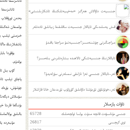
ئانانىزىمغا ئادە
ئانانىزىمغ
يۇقىرى بولامدۇ؟
جىنسىيەت داۋالاش ھەرگىز «مەخپىيەتلىكنىڭ ئاشكارىلىنىشى»
بەدەن ئورۇقلاپ 
ئەمەس
قىش پەسلىدىكى ئاياللار جىنسىيەت ساقلىقىغا زىيانلىق ئادەتلەر
بولمىغان شەكىللە
خىزمىتى ئېلىپ بې
مىزاجىڭىزنى چۈشىنەمسىز؟جىنسىيەتمۇ مىزاجغا باقىدۇ
باشقىلارنىڭ ماڭا
يۇقۇردا باي
ئاياللارنىڭ جىنسىيەتتىكى ئالاھىدە بىشارەتلىرىنى بىلەمسىز؟
بولدۇم.
كۆپ يىل ئان
ئەر-ئاياللار جىنسىي ئەزا تازلىقى نىمىلەرنى سۆزلەيدۇ؟
پاچاق تېلىپ ئا
چۈشۈش، بۆرەك ئو
ئەر-خوتۇنلۇق تۇرمۇشتا داۋاملىق كۆرۈلۈپ تۇرىدىغان خاتا قاراشلار
سۇسلاش دېگەنگە 
ئاۋات يازمىلار
بۇنىڭغا قارىتا خ
جىنسى مۇناسىۋەت قانچە مىنۇت بولسا ئولچەملىك
65728
بالىلىق بولالماس
توي كېچىسى
26817
مۇنبەردە يا