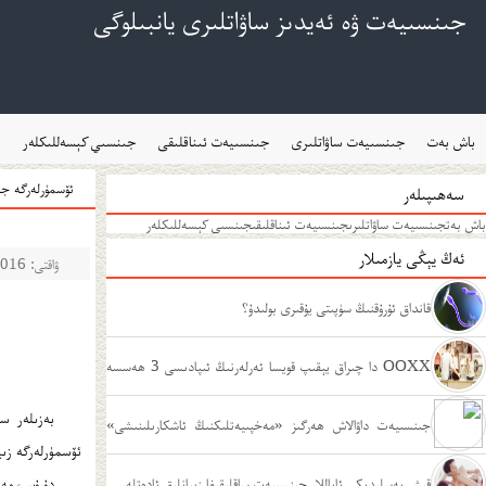
جىنسىيەت ۋە ئەيدىز ساۋاتلىرى يانبىلوگى
باش بەت
جىنسىيەت ساۋاتلىرى
جىنسىيەت ئىناقلىقى
جىنسىي كېسەللىكلەر
ئۆسمۈرلەرگە جى
سەھىپىلەر
باش بەت
جىنسىيەت ساۋاتلىرى
جىنسىيەت ئىناقلىقى
جىنسىي كېسەللىكلەر
ئەڭ يېڭى يازمىلار
ۋاقتى: 2016-11-03
قانداق ئۇرۇقنىڭ سۈپىتى يۇقىرى بولىدۇ؟
OOXX دا چىراق يېقىپ قويسا ئەرلەرنىڭ ئىپادىسى 3 ھەسسە
بەزىلەر سا
يۇقىرى بولامدۇ؟
جىنسىيەت داۋالاش ھەرگىز «مەخپىيەتلىكنىڭ ئاشكارىلىنىشى»
ئۆسمۈرلەرگە زىي
ئەمەس
قىش پەسلىدىكى ئاياللار جىنسىيەت ساقلىقىغا زىيانلىق ئادەتلەر