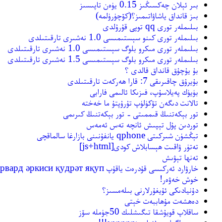
بىر ئېلان چەكسىڭىز 0.15 يۈەن تاپىسىز
بىز قانداق ياشاۋاتىمىز؟(كۆچۈرۈلمە)
بىلىملەر تورى qq توپى قۇرۇلدى
بىلىملەر تورى كىنو سېستىمىسى 1.0 نەشىرى تارقىتىلدى
بىلىملەر تورى مىكرو بلوگ سېستىمىسى 1.0 نەشىرى تارقىتىلدى
بىلىملەر تورى مىكرو بلوگ سېستىمىسى 1.5 نەشىرى تارقىتىلدى
بۇ يۇچۇق قانداق قالدى ؟
بۇيرۇق چاقىرىقى 7: قارا ھەركەت تارقىتىلدى
بۈيۈك پەيلاسۇپ، فىزىكا ئالىمى فارابى
تالانت دىگەن تۆكۈلۈپ تۇرۇپتۇ ما خەختە
تور بېكەتنىڭ قىممىتى - تور بېكەتنىڭ كىرىمى
توردىن پۇل تېپىش ئانچە تەس ئەمەس
تېڭشۈن شىركىتى qphone يانفۇنىنى بازارغا سالماقچى
تەتۈر ۋاقىت ھېسابلاش كودى[js+html]
تەنھا تېۋىش
خارۋارد ئەركىسى قۇدرەت ياقۇپ харвард әркиси қудрәт яқуп
خوش خەۋەر!
دۇنيادىكى ئۇيغۇرلارنى بىلەمسىز؟
دەھشەت مۇھاببەت خېتى
ساقلاپ قويۇشقا تىگىشلىك 50جۈملە سۆز