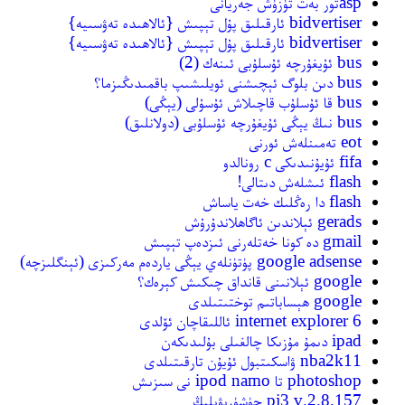
aspتور بەت تۈزۈش جەريانى
bidvertiser ئارقىلىق پۇل تېپىش {ئالاھىدە تەۋسىيە}
bidvertiser ئارقىلىق پۇل تېپىش {ئالاھىدە تەۋسىيە}
bus ئۇيغۇرچە ئۇسلۇبى ئىنەك (2)
bus دىن بلوگ ئېچىشنى ئويلىشىپ باقمىدىڭىزما؟
bus قا ئۇسلۇب قاچىلاش ئۇسۇلى (يېڭى)
bus نىڭ يېڭى ئۇيغۇرچە ئۇسلۇبى (دولانلىق)
eot تەمىنلەش ئورنى
fifa ئۇيۇنىدىكى c رونالدو
flash ئىشلەش دىتالى!
flash دا رەڭلىك خەت ياساش
gerads ئېلاندىن ئاگاھلاندۇرۇش
gmail دە كونا خەتلەرنى ئىزدەپ تېپىش
google adsense پۈتۈنلەي يېڭى ياردەم مەركىزى (ئېنگلىزچە)
google ئېلانىنى قانداق چىكىش كېرەك؟
google ھېساباتىم توختىتىلدى
internet explorer 6 ئاللىقاچان ئۆلدى
ipad دىمۇ مۇزىكا چالغىلى بۇلىدىكەن
nba2k11 ۋاسكىتبول ئۇيۇن تارقىتىلدى
photoshop تا ipod namo نى سىزىش
pj3 v.2.8.157 چۈشۈرىۋېلىڭ