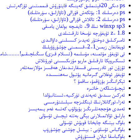
ps دىكى 20قېتىملىق كەينىگە قايتۇرۇش قىممىتىنى ئۆزگەرتىش
ps دەرسلىك 1: يۆتكەش قۇرالى (ئاۋازلىق، سۈرەتلىك)
ps دەرسلىك 2: تاللاش قۇرالى (ئاۋازلىق، سۈرەتلىك)
winxp sp3 نىڭ 9- ئايغىچە بولغان يامىقى
z- 1.8 ئۇيغۇرچە نۇسخا تارقىتىلدى
ئامىركىلىق دوختۇر ئەيدىز كىسىلىنى داۋالىدى
ئويغانغان زېمىن1-2-قىسمىنى چۈشۈرۈۋېلىڭ
ئى ئۇيغۇر مۇئمىنە، مۇسلىمە (ئسىلام قىزى) سىڭىلچىقىم!........شاما
ئىسكىروپكا ئارقىلىق ماريو مۇزىكىسىنى ئورۇنلاش
ئۇزۇن تور ئادرېسىنى قىسقارتىدىغان ھەقسىز مۇلازىمەتلەر
ئۇيغۇر ئوغلانى گىرمانيە پۇتبول سەھنىسىدە
ئېكرانىڭىز بۇزۇقمۇ، ساقمۇ ؟
ئېچىۋىتىلگەن خاتىرە
ئەركىن سىدىق ئەپەندى تۈركىيە-ئىستانبۇلدا
ئەزا-ئورگانلارنىڭ ئېنگلىزچە سېلىشتۇرمىسى
ئەمدى ھۆججەتلىرىڭىز يۇيۇلۇپ كەتسە غەم يىمەيسىز
بارلىق ئۇلانمىلارنى يېڭى بەتتە ئېچىش ئۇسۇلى
بلوگ بېتىگە چايخانا قويۇش ئۇسۇلى
بلوگباس ئۇسلۇبى : يېشىل چۈشنى چۈشۈرۈپ
بلوگباسقا ئېلان قىستۇرۇش