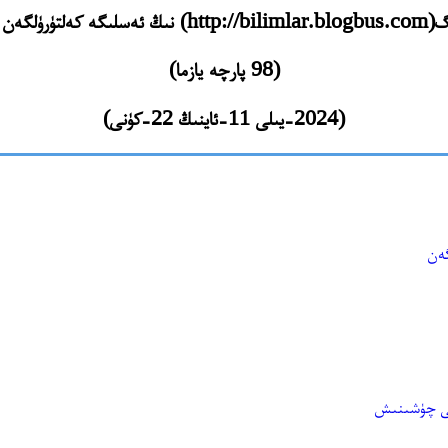
ۈلگەن مەزمۇنلىرى
(98 پارچە يازما)
(2024-يىلى 11-ئاينىڭ 22-كۈنى)