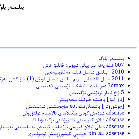
بىلىملەر بلوگ(http://bilimlar.blogbus.com) نىڭ ئەسلىگە كەلتۈر
بىلىملەر بلوگ
007 نىڭ يەنە بىر يېڭى ئۇيۇنى: قانلىق تاش
2010- يىللىق ئىسىل فىلىم مەغلۇبىيەتچى
2011 -يىل ئالدىنقى يېرىم يىللىق ئېسىل ئويۇن (1) - ۋەكشى مەرگەن
3dmax دەرسلىك : ئىشخانا ئۈستىلى لاھىيەسى
5 ۋاخ ناماز ئوقۇشنى ئۆگىنىش
[ئاۋازلىق] پاھىشە قىزنىڭ مۇھەببىتى
[چۈشۈرۈش] باشقىلارنىڭ eot ھۆججىتىنى ئىشلىتىش
adsense ئىزدەش كودى يېڭىلاندى ئالاھىدە ئۇقتۇرۇش
adsense ئېلان كىرىمىنى ئاشۇرۇشنى ئۆگىنىۋېلىڭ
adsense دىكى ئېلان كىرىمى تۆۋەنلەپ كېتىش مەسلىسىنى تەپسىلى چۈشىنىش
adsense نىڭ pin خېتىنى تاپشۇرۋېلىش ئۇسۇللىرى