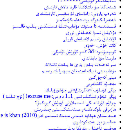
سىنبەلگىلەر دۇنياسى~~~~~~!!!
شىنجاڭغا سۇ باشلاشقا قارتا تالاش تارتىش
شەرەپ پارولى: زامانىۋى نۇرسقىسى تارقىتىلدى
شەھەرلىكلەرگە يېتىشەلمىگۈدەكمىز
قىسقىغىنە 6 مىنۇتتا مۇھاببەتنىڭ نىمىلىكىنى بىلىپ قالىسىز
قۇلايلىق ئىمزا لەھىلەش تورى
قۇلايلىق رەسىم لاھىلەش قورالى
كاتتا خۇش- خەۋەر
كومپىيۇتېردا 3d كىنو كۆرۈش ئۇسۇلى
مارستا مۇز بايقالدى
مىر ئەخمەت بىلەن بارى غا بىلەت تاشلاڭ
مۇھاببەتنى ئىپادىلەيدىغان سېھىرلىك رەسىم
مېنى كەچۈرگىن
مەھمۇد كاشغەرىي
يېڭى ئۇسلۇب «تەڭرىتاغ»نى چۈشۈرۋېلىڭ
يېڭى ئۇقۇم ئىنگىلىزتىلى 1-1 دەرس: excuse me! (ئۈچ تىللىق)
چوقۇم قۇرئاندىكى ئىسىملارنى قويۇش كېرەكمۇ؟
ھازىرقى بلوگدىكىلەر سىتاستىكىسىنى چىقىرىش
ھىندىستان ھېكايە فىلىمى مېنىڭ ئىسمىم خانmy name is khan (2010)
ھەقسىز تور بەت كودلىرى
ھەقسىز ناخشا - مۇزىكا بەت سېستىمسى