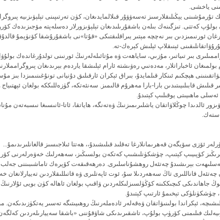
ىنى ياخشى.
ك تۇرمۇشىنى يېڭىلىقلارسىز تەسەۋۋۇر قىلالمايدىغان، كۈن تەرتىپىنى تېلېۋىزىيە پىروگرا
 بولۇپ كەتتى. تىزگىنەك بىلەن باشقۇرىلىدىغان تېلېۋىزورلار دەسلەپتە مۆجىزىدەك كۆر
ۇرغان ئورنىمىزدىن بىر نەچچە مېتىر يىراقلىقتىكى «قۇتا»نى باشقۇرۇشقا كۆنۈپمۇ قالدۇق
ۇۋاتقانلىقىنى ئېنىقلاپ ئېلىش كېرەك-تە.
راممىلىرى بىر تىياتىر، مۇزىي، ساياھەت ۋە مۇتائىلەلەرنىڭ ئورنىنى تولدۇرغاندەك بولۇۋات
ولمىغان ئاخباراتلار، مەدەنىي رەۋىشتە ئارام ئېلىشقا ياردەم بېرىدىغان پىروگرامملارنى
ىۋاتقىنىنى ھېچكىم ئىنكار قىلمايدۇ، بىراق ئېكران ئارقىلىق دۇنيانى تونۇغىنىمىزدا بىز مۇ
 قىلىش قابىلىيىتىدىن بارا-بارا مەھرۇم قالىمىز. سەنئەتكە، گۈزەللىككە بولغان ئېھتىياج ۋ
ەسلى ماھىيىتى يوقىلىپ كېتىدۇ.
ۋىزور ئالدىدا چوڭلاۋاتقان ياشلىرىمىزنىڭ ۋەتەنگە، ھاياتقا، ئاتا-ئانىسىغا نىسبەتەن مۇن
ەستەك.
ەر ئۆزى سۆيگەن قەھرىمانلارغا تەقلىد قىلىشىدۇ،، ھەتتا ئىلاجىسىز قالغانلىرىدىمۇ...
رىڭىز كۆپىيىپ كېتىپ، چۈشكۈنلىشىپ كەتكەن بولسىڭىز، سەھەرلىك خەۋەرلەرنى كۆرمى
لىھەت بېرىشىدۇ چەتئەل روھشۇناسلىرى. دەرھەقىقەت كۆپرەك تاماشىبىننى جەلب 
ەتئەل قاناللىرى تاڭ سەھەردىلا سۇ، ئوت ئاپەتلىرى ۋە قاتىللىقلاردىن تەييارلانغان خە
ڭ جاھاندىكى كىچىككىنە كۆڭۈلسىزلىكلەردىن ۋاقىپ بولغان ئاھالە كۈن بويى ئۇلارنىڭ
، چۈشكۈنلۈكى تېخىمۇ ئارتىپ كېتىدۇ.
قلىشىچە، ئېكراندا بولىنىۋاتقان ۋەقەلەر ئادەملەرنىڭ روھىيىتىگە تەسىر يەتكۈزىدىكەن. 
زىيەلىك فىلىمنى كۆرۈپ بولۇپ، تاشقىرىدىكى شاۋقۇننى «باشقا سەييارىلەردىن كەلگەن