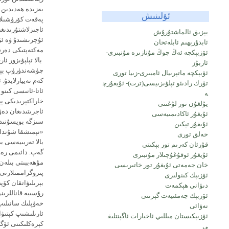
بەزىدە ھەدىدىن 
ئۇلىنىش
پەقەت كۆرۈشىلا 
ئاجىزلاشتۇرىدىغى
يېزىق ئالماشتۇرۇش
ئۇچرىشىدۇ ۋە ئۇن
ئابدۇرېھىم ئابلەتخان
مەكتەپتىكى دەر
ئۆزبېكچە ئەڭ چوڭ مۇنازىرە مۇنبىرى-
بالا تېلېۋىزور ئا
ئاربۇز
ئۆبېكچە ماتېرىيال ئامبىرى-زىيا تورى
كەم تەييارلايدۇ. 
تۈرك رادىئو تېلۋىزىيسى(ترت)- ئۇيغۇرچ
ئاتا-ئانىسى كىنو
ە
يۇلغۇن تور لۇغىتى
ئۇيغۇر ئاكادىمىيەسى
سىزگە بويسۇنىدۇ
ئۇيغۇر تېكىن
«نېمىشقا شۇنداق
خەلق تورى
بالا تەربىيەسى ب
قۇرئان كەرىم تور بېكىتى
گەپ. دائىمى رەۋىش
ئۇيغۇر ئوقۇغۇچىلار مۇنبىرى
مۇھەببىتى بىلەن 
خان جەمەتى ئۇيغۇر تور خاتىرىسى
پىروگراممىلارنى 
ئۆزبېك كىنولىرى
بېرىلىۋاتقان كۆپ
دىۋانى ھېكمەت
رۇسىيە قاناللرىن
ئۆزبېك جەمئىيەت گېزىتى
نەۋائى
ئارىلىشىپ كېتىۋ
ئۆزبېكىستان مىللىي ئاخبارات ئاگېنتلىق
كېرەكلىكىنى ئۆگى
ى