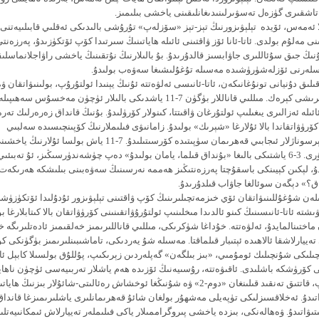
تاشقىرى گۈزەل تەسۋىرلىنىدىغانلىقىنى ياخشى بىلىمىز.
ئەمەس، ئۆيدە تېلېۋىزورنىڭ تېز-تېز «سۆزلەپ» تۇرۇشى بالىدىكى ئەقلىي قابىلىيەتنى
نى مەلۇم بولدى. ئاتا-ئانا ئۆز ۋاقتىنى ئائىلە ھاياتىنىڭ سىرتىدا كۆپ ئۆتكۈزىدۇ، پەرزەنت
ىڭ جىق سۇئاللىرى جاۋابسىز قالدۇرىدۇ. بۇ بالىلارنىڭ نۇتقىنىڭ ياخشى راۋاجلانماسلى
سلەرنى ئۆزلەشۈرۈشىدە مەسىلە تۇغۇلىشىغا سەۋەب بولىدۇ.
رقىلىق دۇنيانى تونۇغانىكەن، ئاتا-ئانىسى ئەلۋەتتە ئۇنىڭ يېنىدا ئولتۇرۇپ، بولىنىۋاتقان 
چۈشەندۈرۈپ بېرىشى كېرەك. مىللىي قاناللار بۈگۈن 7-11 ياشدىكى بالىلار ئۈچۈن مەخ
ئائىلە ئەزالىرى يىغىلىپ ئولتۇرغان ۋاقىتتا، كىنولار كۆرۈلىدۇ. بۇنىڭ قانداق زەرەرلىك تەر
 كۆرۈۋاتقاندا بالا ئۇلارغا «شېرىك» بولىدۇ. زامانىۋى فىلىملارنىڭ كۆپىنچىسىدە سەلبىي
خاراكتېرىدىكى پېرسوناژلار ئىجابىي قەھرىمان سۈپىتىدە كۆرسىتىلىدۇ. 7-11 ياش بول
ئاجرىتىدىغان دەۋرى. 3-6 ياشتىكى بالىغا «بۇنداق قىلما، يامان بولىدۇ» دەپ چۈشەندۈرسىڭىز، ئۇ تەب
، لېكىن كېيىنكى باسقۇچتا پەرزەنتىڭىز ھەممە نەرسىنىڭ سەۋەبىنى بىلىشكە ھەرىكەت ق
؟» دېگەن سوئالغا جاۋاب قىلدۇرىدۇ.
ىلەن شۇغۇللىنىۋاتقان ئۆي خىزمەتچىلىرىنىڭ كۆپ ۋاقتىنى تېلېۋىزور ئۇدۇلىدا ئۆتكۈزۈ
تە ئاتا-ئانىسىنىڭ كىنو ئالدىدا مىخلىنىپ ئولتۇرۇۋاتقىنىنى كۆرۈۋاتقان بالا كىتابلارغا ب
ماختىنالمايدۇ، ئەلۋەتتە. خۇداغا شۈكرىكى، مىللىي قاناللىرىمىز خەلقىمىز ئادەتلىرىگە
تەييارلاشقا ئالاھىدە ئېتىبار قىلماقتا. مەسىلە شۇ يەردىكى، تاماشىبىنلىرىمىز بۈگۈنكى ك
چىلىكى شۇنچىلىك ئومۇمىي، «بىز بىلگەن» گەپلەردىن زېرىكىپ، پۇللۇق بولسىلا كابېل ئا
ى كۆرۈشكە باشلىدى. ئاقىۋەتتە، رۇسىيەنىڭ ئۆزىدە ھەم ياشلار تەربىيەسى ئۈچۈن ناھاي
خەۋپلىك سانىلىپ، قاتتىق تەنقىد قىلىنغان «دوم-2» ۋە شۇنىڭغا ئوخشاش رەئالىتى-شائۇلار بىزنىڭ
اتىدۇ. ئەخلاقسىزلىكى تۈپەيلى مەشھۇر بولغان شائۇ قەھرىمانلىرى ياشلىرىمىزغا قاند
تىۋاتىدۇ. ۋەھالەنكى، بىزدە ياخشى پىروگراممىلار ياكى فىلىملەر تەييارلاش ئىمكانىيەتلى