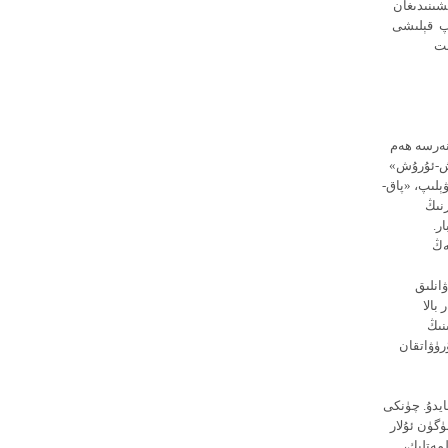
شىنىدىغان
ۇپ قېلىشى
ىت
نەرسە ھەم
رۇش-ئۇرۇش»
ېلىپ، «پاق-
رنىڭ
ر.
ەڭ
ىق 180 مىڭ ئارتۇق زوراۋانلىق
شلەر بالا
نىڭ
رۈۋاتقان
ايدۇ. چۈنكى
ۈگۈن ئۇلار
لمەتلىك،