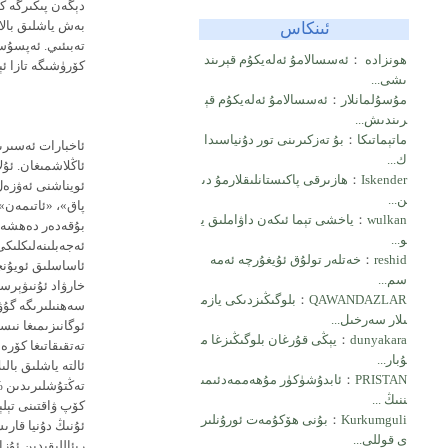
دېگەن پىكىرگە كې
ئىنكاس
بەش ياشلىق بالا
تەبىئىي. ئەپسۇسك
ھونزادە
：
ئەسسالامۇ ئەلەيكۇم قېرىند
كۆرۈشىگە تازا ئې
ىشى...
مۇسۇلمانلار
：
ئەسسالامۇ ئەلەيكۇم قې
رىندىش...
ماتېماتىكا
：
بۇ تەزكىرىنى تور دۇنياسىدا
ئاخبارات ئەسىرى
ك...
ئاڭلاشمىغان. ئۇ
Iskender
：
ھازىرقى پاكىستانلىقلارمۇ دى
ئويناشنى ئەۋزەل 
ن...
پاق»، «ئاتىمەن»
wulkan
：
ياخشى تېما ئىكەن داۋاملىق ي
بۇقەدەر دەھشەتل
و...
ئەجەبلىنەلىكلىكى
reshid
：
خەتلەر تولۇق ئۇيغۇرچە ئەمە
ئاساسلىق ئويۇنچۇ
سم...
QAWANDAZLAR
：
بلوگىڭىزدىكى يازم
ىلار سەرخىل...
ئوگانىزىمىغا نىس
dunyakara
：
يېڭى قۇرغان بلوگىڭىزغا م
تەتقىقاتىغا كۆرە
ۇبار...
ئالتە ياشلىق با
PRISTAN
：
ئابدۇشۈكۈر مۇھەممەدئىمى
تەڭتۇشلىرىدىن %15 ئارقىدا قالىدىك
ننىڭ ...
كۆپ ۋاقتىنى تېل
Kurkumguli
：
بۇنى ھۆكۇمەت ئورۇنلىر
ئۇنىڭ دۇنيا قار
ى قوللى...
رېئاللىقىدىن ئۇز