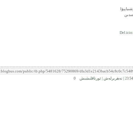
ىبايېۋا
ىدىن
Del.icio
|
تەھرىرلەش
|
ئورتاقلىشىش
0
23:54