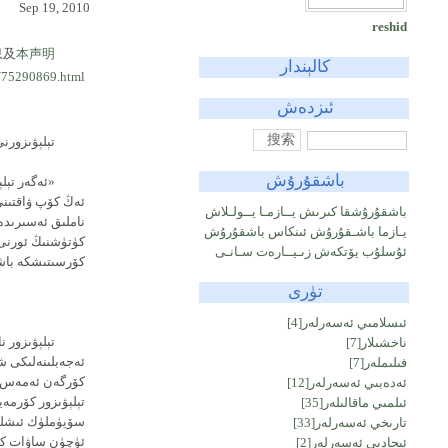
Sep 19, 2010
reshid
息及
本声明
كالېندار
/75290869.html
ئىزدەش
تېلېۋىزورن
باشقۇرۇش
ئەڭ كۆپ ۋاقتىنى
باشقۇرۇشقا كىرىش
يــازمـا يــولـلاش
ناملىق ئەسىرىدە.
يـازما باشـقۇرۇش
ئىنكاس باشقۇرۇش
كۈتۈشنىڭ ئورنى ي
ئۇسلۇب يۆتكەش
زىـيــارەت سـانـى
كۆرسىتىشكە باش
تۈرى
ئىسلامىي ئەسەرلەر
[4]
تېلېۋىزور ن
ناخشىلار
[7]
ئەجەبلىنەلىكى ش
فىلىملەر
[7]
كۆرگەن ئەمەس. پۇ
ئەدەبىي ئەسەرلەر
[12]
تېلېۋىزور كۆرمەي
ئىلمىي ماقالىلەر
[35]
سۆيۈملۈك ئىشلىر
تارىخي ئەسەرلەر
[33]
ئۈچۈن ساۋات كېر
ئىجادىي ئەسەرلەر
[2]