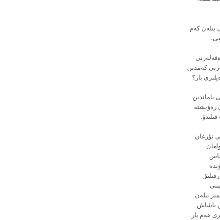
ى بىلەن كەم
قى،
ۋەقەلەرنى
سۇس سەھىپىلەرنى كەمدىن
ەپلىرى بار؟
سا ئۇلارنىڭ ياخشىنى ياماندىن
ىئىي رەۋىشتە
ىلىدۇ.
شى تۇرغان
ولغان
 خاس
ۈندە
رقىلىق
ىتى
 ھاياتىمىز بىلەن
اق ياشاش
رى ھەم بار.