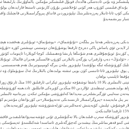
لىشىڭىز ۋە بۇنى ئادەتتىكى ھالدەك قوبۇل قىلىشىڭىز مۇمكىن. يالماۋۇزنىڭ بارلىقىغا ئى
 بۇنداق فىلىمنى كۆرۈپ ھەر كۈنى ئۇخلاشتىن بۇرۇن كارىۋىتى ئاستىغا قارايدىغان بول
ى كۆپ ئاتا-ئانىلار پەرزەنتلىرىنىڭ تېلېۋىزوردىن قانداق پىروگراممىلارنى قانچىلىك ۋاق
تىبار بېرىشمەيدۇ.
دىكى پەرزەنتلەر ھەتتا بىز بىلگەن «تۇتۇشماق»، «يوشۇنماق» ئويۇنلىرى ھەققىدە ھېچ
لار لايدىن ئۆي ياساش ياكى دەرەخ ئارقىغا يوشۇرۇنغان دوستىنى تېپىشتىن كۆرە «ئۇ
كۆرىدۇ. ئويۇنچۇقلىرى ھەم شۇنىڭغا يارىشا ۋەھىمىلىك. كوچا-كويلاردا ئاپتومات كۆتۈرۋ
، «ئۆلدۈڭ» دەپ ۋارقىراپ يۈرگەن بالىلارنى كۆرۈپ قالسىڭىز ھەيران قالماڭ. ئويۇنلا
ىك كۆرۈنۈشكە ئىگە بولۇشىدا تېلېۋىزور بىلەن بىرگە كومپىيوتېرنىڭ ھەم ھەسسىسى با
 يوق. تېلېۋىزور ئاتا-ئانىسى كۈن بويى ئىشتە بولىدىغان بالىلارنىڭ ئەڭ سۆيۈملۈك ۋە ئ
قىغا ئايلىنىپ بولغان.
خارۋاد ئۇنىۋېرستېتى ئالىملىرى بالا 18 ياشقا توشقۇچە تېلېۋىزور ئېكرانى ئارقىل
سەھنىلىرىگە گۇۋاھ بولىدىغىنىنى ئېنىقلىدى. ئۇلاردىن 80 مىڭدىن كۆپرەكى قاتىللىق. ئاددىغىنە كۆرۈنۈ
بەتەن سەلبىي ئۆزگىرىشلەرنى مەيدانغا كەلتۈرۈشى مۇمكىن ئىكەن. بېرىتانىيە ئالىملىرى
 بىر يىل مابەينىدە «پىروگراممىلار ئارىسىدىكى تەنەپپۇسلار»نى كۆرىۋاتقان مۇنتىزىم كۆ
لىلار قوشۇش، ئېلىش، كۆپەيتىش ئەمەللىرىنى ئۆزلەشتۈرۈشتە تېلېۋىزور كۆرمەيدىغان
ەن.
ېۋىزور كۆرۈشكە سەرپ قىلىدىغان بالا تەڭتۇشلىرى ئۇنى چۈشەنمەيۋاتقانلىقىدىن قاقش
ىشى كىنو قەھرىمانلىرىنىڭ بېشىدىن كەچۈرگەنلىرى ئاساسىدا شەكىللىنىدۇ. ئەپسۇسكى ب
اقلىشىپ كەتكەن. تېلېۋىزوردا ئەكس ئېتىۋاتقان ھايات چىن ئەمەس، بەزىدە ناھايىتى زۇ