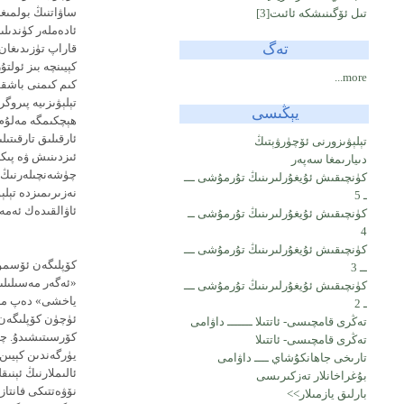
ساۋاتنىڭ بولمىغ
تىل ئۆگىنىشكە ئائىت
[3]
ئادەملەر كۈندىلى
تەگ
قاراپ تۈزىدىغان
كېيىنچە بىز ئولت
more...
كىم كىمنى باشقۇر
تېلېۋىزىيە پىروگ
يېڭىسى
ھېچكىمگە مەلۇم ب
ئارقىلىق تارقىتىل
تېلېۋىزورنى ئۆچۈرۋېتىڭ
ئىزدىنىش ۋە پىكىر
دىيارىمغا سەپەر
چۈشەنچىلەرنىڭ ئ
كۈنچىقىش ئۇيغۇرلىرىنىڭ تۇرمۇشى ـــ
نەزىرىمىزدە تېلې
ـ 5
ئاۋالقىدەك ئەم
كۈنچىقىش ئۇيغۇرلىرىنىڭ تۇرمۇشى ــ
4
كۈنچىقىش ئۇيغۇرلىرىنىڭ تۇرمۇشى ـــ
كۆپلىگەن ئۆسمۈرل
ــ 3
«ئەگەر مەسىلىلى
كۈنچىقىش ئۇيغۇرلىرىنىڭ تۇرمۇشى ـــ
ياخشى» دەپ مەس
ـ 2
ئۈچۈن كۆپلىگەن چ
تەڭرى قامچىسى- ئاتتىلا ـــــــ داۋامى
كۆرسىتىشىدۇ. چو
تەڭرى قامچىسى- ئاتتىلا
يۈرگەندىن كېيىن
تارىخى جاھانكۇشاي ــــ داۋامى
ئالىملارنىڭ ئېنى
بۇغراخانلار تەزكىرىسى
نۆۋەتتىكى فانتا
بارلىق يازمىلار>>