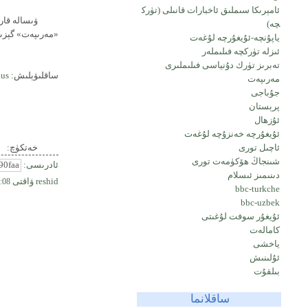
ئامېرىكا سىملىق ئاخبارات قانىلى (تۈرك
ۋىسالە قارش
چە)
«مەرىپەت» گېزىت
ياپۇنچە-ئۇيغۇرچە لۇغەت
ئىزلە تۈركچە فىلىملەر
تەبرىز تۈرك دۇنياسى فىلىملىرى
ساقلىۋېلىش:
.us
مەرىپەت
جۇباجى
پرېستان
ئۇزھال
ئۇيغۇرچە خەنزۇچە لۇغەت
ئاچىل تورى
خەتكۈچ:
شىنجاڭ ھۆكۈمەت تورى
ئادرىسى:
دىنىمىز ئىسلام
reshid
ۋاقتى
:08
bbc-turkche
bbc-uzbek
ئۇيغۇر سوفت لۇغىتى
كامالەت
ياخشى
ئۇلىنىش
بىلقۇت
ساقلانما