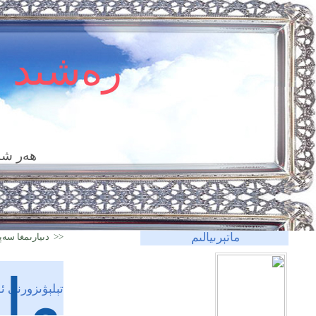
رەشىد 
ھەر شە
ماتېرىيالىم
<< دىيارىمغا سەپ
ماق
تېلېۋىزورنى ئ