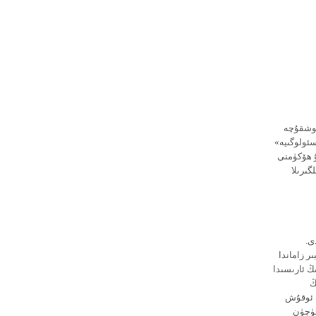
ۋام قىلىۋەرسە، بۈگۈن تۇغۇلغان بالا 18 ياشقا توشقۇچە
سئولوگىيە»
ۇ ھۆكۈمنى
گىرىلا
ى.
ر زاماندا
ڭ ئارىسىدا
ڭ
ب ئوقۇش
ئۈچۈن