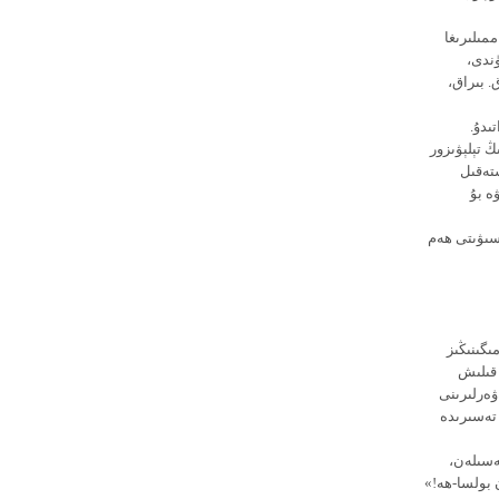
ممىلىرىغا
ۈندى،
. بىراق،
ىدۇ.
ڭ تېلېۋىزور
ستەقىل
ە بۇ
اسىۋىتى ھەم
گىنىڭىز
قىلىش
ۋەرلىرىنى
 تەسىرىدە
مەسىلەن،
 بولسا-ھە!»