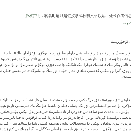
版权声明
：转载时请以超链接形式标明文章原始出处和作者信
logs
ى ئۆچۈرۋېتىڭ
«ئەگەر تېلېۋىزىيەنىڭ ھازىرقىدەك راۋاجلىنىشى دا
 ئۇيقۇدا ۋە تېلېۋىزور قارشىسىدا ئۆتكۈزىدۇ» دەپ يازغانىدى ئانتونى گىددەنس «سوت
 ئالىم پىكرىنىڭ قانچىلىك توغرا ئىكەنلىكىگە ۋاقىت ئۆزى ھۆكۈم چىقىرىدۇ. ئومۇمەن، ئ
وق، گىرابوۋسكىي كەشىپ قىلغان «قارا قۇتا» ئۆزىنىڭ نېمىلەرگە قادىرلىقىنى خېلى ئىل
لىدى.
اھايىتى تېز سۈرئەتتە ئۆيلەرگە كىرىپ، مەلۇم مەنىدە ئىنسان ھاياتىنىڭ مەزمۇنىغا ئايلاند
ۇكى، بۇ قەدەر كىشىلەرنى ئۆزىگە جەلب قىلغان باشقا شۇنىڭدەك نەرسىنى تارىخ ھېچبى
تبول ــ پەقەت شۇ ساھەدىن خەۋەردار ئادەملەرنىلا قىزىقتۇرىدۇ، لېكىن پۇتبولچىلارنى
دىغىنى بولمىسا كېرەك. توغرا، قاچانلاردۇ بىر زامانلاردا كىتاب ئوقۇش ئەجدادلىرىمىزنى
ىدىن بىرى بولغان. لېكىن بۇ مەشغۇلات بىلەن ھەممە كىشى شۇغۇللىنالمايتتى، كىتا
ەك ئىدى. بۈگۈن تېلېۋىزىيە ئارقىلىق تارقىتىلىۋاتقان يەڭگىل پىرگراممىلارنى كۆرۈش 