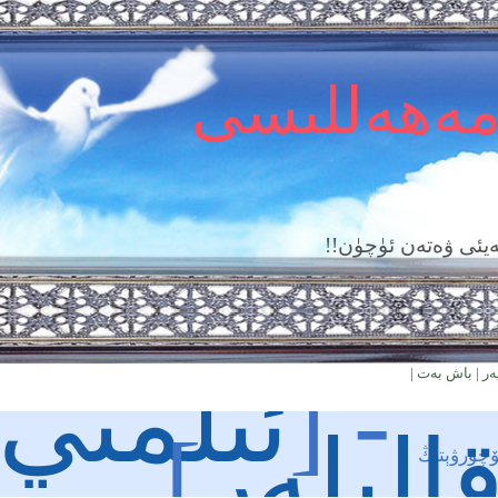
مەھەللىسى
يئى ۋەتەن ئۈچۈن!!
- [
ئىلمىي
ەر
|
باش بەت
|
الىلەر
]
ۆچۈرۋېتىڭ