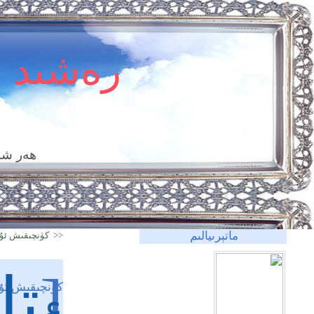
رەشىد 
ھەر شە
ماتېرىيالىم
<< كۈنچىقىش ئۇيغ
[
تا
كۈنچىقىش ئۇيغ