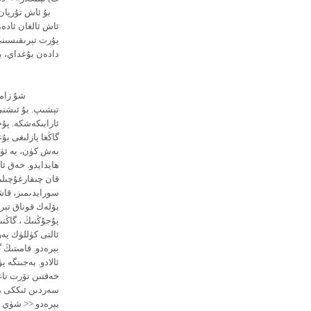
بۇ ئاش تۇرپان س
ئاش ئالغان ئادەم
يۇرت تېرىقىسىنى
دادەن بۇغداي، بى
( بوسۇق نىياز، 1892-يى
شۇ زاماندا
تېشىپ. بۇ ئىشنى 
ئارابىكەشكە. پۇج
گاڭغا يازلىغى بۇ
بەش كۈن، يە ئۈچ
ھايدايدو. خەق ئال
قان چىقارغۇچىلىق
سورايدىمىز، قاش
بۆلەك قوناق تېرى
پۇجۇڭنىڭ ، گاڭنى
بېرەدو. قامىتىڭ 
ئالادو. بەجىنگە ي
خەقتىن تۆرت تاغا
سەردىن ئىككى مى
بېرەدو << شۈي ئا