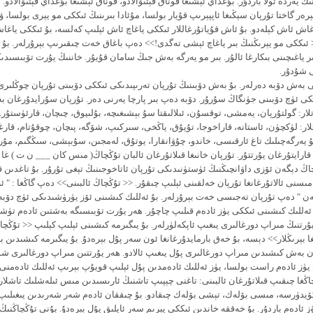
ىڭ يەردە تولا باردۇر. بۇغداي ئېشىغا قوناق قېتىۋالادو، قوناق ئېشىغا بۇغداي قېتىۋالادو. 
ەر گاختا تۇرپان سېڭىغا ئاپپېرىپ قۇيار بولسا، مۇئادا بىرىنىڭ ئىككى مو يېرى بولسا، ۋ
اغاش ئاش كېلەدو. بۇ ئاش قۇياتۇرغاللار ئىككى ياغاچ ئاش ئېلىپ كەلسە، بۇ ئىككى ياغ
 ئىككى مو يېرىڭنىڭ بىر ياغاچ ئېشى تەگدى!>> دەپ باغاق خەت چىقىرىپ بېرۇرلەر. بۇ 
 ياغىچىنى بىكارغا ئالۇر. بىر مو يەرگە بەش جىڭ سامان قۇيۇر. خاننىڭ يۇرت تۆبىسىدى
نى شۇدۇر.
بەش دۆبە دەرلەر. بۇ بەش دۆبىنىڭ تۇرپان تەرىپىدىكى ئىككى دۆبىنى تۇرپان چوڭلىر
كى ئۈچ دۆبىنى جۈنگاڭ سۇرۇر. دۆبە دەپ بىر پارچا يەرنى دەر. تۇرپان سۇرايدۇرغان بە
لار: گولتۇرپان، يەمشى، توقسۇن، ئىلالىقتا سۇ بېشىغىچە، بۇلىيوق، چىچان، قارئۈستۇر. 
لار: لۈكچۈن، ئاستانە، قاراخوجا، تۇيۇق، ياڭخى، سىركىپ، شۆگە، پىچان، چوقۇتام، قارغا
ۇ يەرگەچىلىك تاغ ئارقىسى، خاندو، چۇۋانقارا، يوتۇق، لەمجىن، سۇبېشى، سىڭگىم، مۇرت
رايتۇرغان يۇرتتۇر. تۇرپان خانىغا قىلاتۇرغان ئالبان تۇڭچاڭ( مىس كان ___ ن ت ) غا 
ڭچاڭ دېگەن ئۆزى داۋانچىڭنىڭ ئۈستۈنىدىكى تۇرپان ئاتاخوجىنىڭ تېغى تۇرۇر. بۇ تاغدىن
مىسنى ئالاتۇرغانغا تۇرپان خەلقىنى ئېلىپ چىقۇر. << تۇڭچاڭ ئالبىنى>> دەپ گاڭغا : " 
 " دەپ تۇرپان تەجىسى خەت بېرۇرلەر. بۇ ئەللىك كىشىنى ئۆز يۈرۈشىدىكى ئۈچ دۆبەگ
 ئەللىك كىشىنى ئىككى يۈز ئادەم قىلىپ چاچۇر. ھەر يۇرت تۆبىسىگە بەشتىن ئادەم تۈش
رتنىڭ مىراپ دورغالىرى يىغىپ ئاپكەلۈرلەر. بۇ يىگىرمە كىشىنى ئېلىپ كېلىپ << تۇڭچاڭ
ڭغا بېرىڭلار>> دېسە، بۇ خەق بارمايدۇرغانغا ئون سەر پۇل بېرەدۇ. بۇ يىگىرمە كىشىدىن
ون بەش كىشىدىن مىراپ دورغالىرى پۇل يىغىپ ئالادو. ھەر يۇرتتىن مىراپ دورغالىرى شۇ
يۈز ئادەم راست بولسا، يۈز ئەللىك ئادەمدىن پۇل ئېلىپ قويۇپ بېرىپ ئەللىك ئادەمنى 
چاڭغا چىقىپ قىلاتۇرغان ئالبىنى: تاغنى چېپىپ تاشنىڭ ئارىسىدىن مىس ئىلەشلىك تاشلار 
كۆيدۈرسە، مىسى بۆلەك، تېشى بۆلەك چىقادو. بۇ چىققان ئادەم شەر شەرىدىن يىغىلىپ
 ئادەم باردۇر. بۇ خەققە خاندىن ئىككى يېرىم سەر ئايلىق پۇل بېرەدۇ. بۇنى تۇڭچاڭنىڭ 