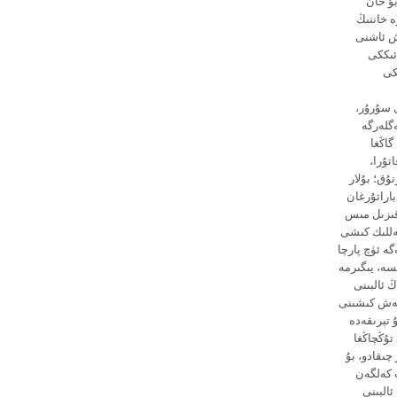
بۇ خان
ە خاننىڭ
اش ئاشنى
ئىككى
كى
ى سۇرۇر،
گلەرگە
گاڭغا
تۇرا،
ۇق؛ بۇلار
باراتۇرغان
 قىزىل مىس
ئەللىك كىشى
ە ئۈچ پارچا
سە، يىگىرمە
 ئالبىنى
 بەش كىشىنى
 تېرىقەدە
تۇڭچاڭغا
چىقادو، بۇ
 كەلگەن
ئالبىنى