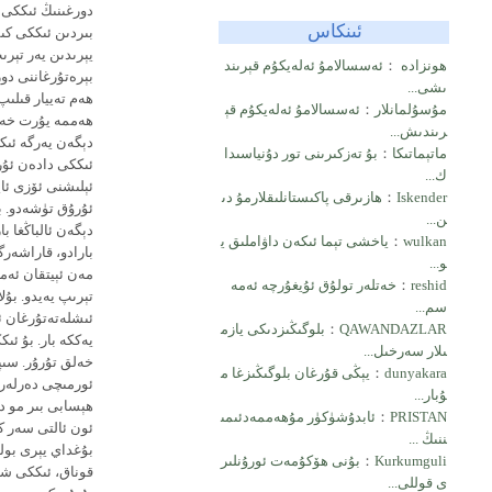
دورغىنىڭ ئىككى ق
ئىنكاس
بىردىن ئىككى كى
يېرىدىن يەر تېر
ھونزادە
：
ئەسسالامۇ ئەلەيكۇم قېرىند
بېرەتۇرغاننى دو
ىشى...
ھەم تەييار قىلىپ
مۇسۇلمانلار
：
ئەسسالامۇ ئەلەيكۇم قې
ھەممە يۇرت خەلقى
رىندىش...
دېگەن يەرگە ئىك
ماتېماتىكا
：
بۇ تەزكىرىنى تور دۇنياسىدا
ئىككى دادەن ئۇر
ك...
ئېلىشنى ئۆزى ئاپ
Iskender
：
ھازىرقى پاكىستانلىقلارمۇ دى
ئۇرۇق تۈشەدو. بۇ
ن...
دېگەن ئالباڭغا ب
wulkan
：
ياخشى تېما ئىكەن داۋاملىق ي
بارادو، قاراشەرگ
و...
مەن ئېيتقان ئەمە
reshid
：
خەتلەر تولۇق ئۇيغۇرچە ئەمە
تېرىپ يەيدو. بۇل
سم...
ئىشلەتەتۇرغان ئا
QAWANDAZLAR
：
بلوگىڭىزدىكى يازم
يەككە بار. بۇ ئى
ىلار سەرخىل...
خەلق تۇرۇر. سىپ
dunyakara
：
يېڭى قۇرغان بلوگىڭىزغا م
ئورمىچى دەرلەر. 
ۇبار...
ھېسابى بىر مو د
PRISTAN
：
ئابدۇشۈكۈر مۇھەممەدئىمى
ئون ئالتى سەر ك
ننىڭ ...
بۇغداي يېرى بول
Kurkumguli
：
بۇنى ھۆكۇمەت ئورۇنلىر
قوناق، ئىككى شى
ى قوللى...