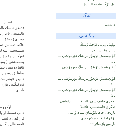
تىل ئۆگىنىشكە ئائىت
[3]
ھايگ
( مېجىت ئاخۇن، ت
تەگ
ئىتنىڭ بال
more...
دەيدو. ئاتنىڭ با
بالىسىنى تاخار د
يېڭىسى
توخاي ( توخۇ___
تېلېۋىزورنى ئۆچۈرۋېتىڭ
ھاڭغا دەيمىز، تى
دىيارىمغا سەپەر
تىشىسىنى ئىنەك 
كۈنچىقىش ئۇيغۇرلىرىنىڭ تۇرمۇشى ـــ
ئەركەك مۆشۈك دە
ـ 5
پىشقىنىنى ( پىچق
كۈنچىقىش ئۇيغۇرلىرىنىڭ تۇرمۇشى ــ
ئاقتا دەيمىز، تى
4
ساغلىق دەيمىز. ت
كۈنچىقىش ئۇيغۇرلىرىنىڭ تۇرمۇشى ـــ
دەيدو. قېچىرنىڭ 
ــ 3
ئەركىگىنى بۆرى 
كۈنچىقىش ئۇيغۇرلىرىنىڭ تۇرمۇشى ـــ
بايانى
ـ 2
( مېجىت ئاخۇن، تۇرپا
تەڭرى قامچىسى- ئاتتىلا ـــــــ داۋامى
تەڭرى قامچىسى- ئاتتىلا
لۈكچۈننىڭ 
تارىخى جاھانكۇشاي ــــ داۋامى
دەپ ئەمەلدار با
بۇغراخانلار تەزكىرىسى
قاراڭغى دالىنىدا
بارلىق يازمىلار>>
ئاقساقال دېگەن ئ