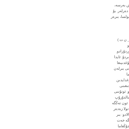
ش بەرسە،
دەرلەر. بۇ
لسا، بىرەر
_ ن ت )
و
ردۇرادو.
دۇ. ئايدا
غدىيىغا
مچى بىرلەن
ا
غدايدىن
نىغىنى
. ئوتۇننى
يامۇل___ ن ت)غا سالدۇرۇپ
 ئون تەڭگە
تولا زەدەر
ادو: بىر
ىگە خەت
جۇڭغاما