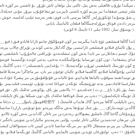
ېڭىدا تۇرۇپ قالغىلى بەش يىل، ئالتى يىل بولغان ئاش تۇرۇر. بۇ ئاشتىن بىر كۈرە ئا
لەر ئېشى چىققاندا بىر يېرىم كۈرە ئاشنى ئاپىرىپ ئورنىغا قۇيۇپ بېرۇر. مۇنى جەيلەڭ 
 شۇ يوسۇندا ئۆتكۈزۈرلەر. گاڭغا بىرسى ئات، قوي، ھەر نەرسە ئېلىپ كەلسە، خوش بو
رەر دادەن قوناق بېرۇرلەچىنگاڭغا قىلغان ئالباننىڭ بايانى
لى 11-ئاينىڭ 8-كۈنى)
 گاڭغا قىشلىغى ئۈچ ئايدا يىگىرمە بىر كۈن قومۇللۇق چانتو ئارابا قاتادو قىق ( قىغ__
پۇل ئالماي قىلادو. قىشلىغى ئارابىسى يوق گادايلار يەتتى كۈندىن تۇپراق چالاپ بېرەد
ۇڭ خېنىم دىخانلارنى بىر ئايدا بەش كۈن ئىشلەتەدو، تۇپراقنى چالدۇرۇپ؛ ئاشلىقنى ئو
غداي پىشقاندا ، ئون كۈن ئورساما پۇجۇڭنىڭكىدە بەختى، يەتتى كۈندە تۈگىسىما قويەۋىر
 كۈن ئۆزىنىڭ ئاشلىغىنى ئورۇپ تۈگەتمەيلا، << بۇغداينى يانچىسىلەر>> دەپ گاڭنىڭ بۇ
باننى پۇجۇڭغاما قىلادو، گاڭغىما قىلادو. ئالبان ئۈچۈن بىر نان، بىر ماچاڭزا بەرمەيلا قا
 ئومدانغىنە سوقۇپ ئالبانغا ھايدايدو. شۇ ئالباندىن قۇتۇلغۇمۇزنى بىز پېقىرلا خۇدادىنم
قارغىما قاچادىمىز. يەنە ئۈرۈمچىگە ئۆتكەن جوياغا خەت تۇتۇپ ئۈممىت قىلىدىمىز. بۇ
سا، يۈز باق ( باغ__ ن ت ) خەتلەيدو، << پالانچى يۈز باق، پۆكۈنچى ئەللىك باق ، ئۆز قو
ڭ ئۆيىگە ئاپكەلسۇن>> دەپ.بىر شىڭ قوناققا ئەللەك باق، ئون شىڭغا يۈز باق ئاپكىلەدو
ئالتى كۈللۈك يەردىن ئاپكېلىپ گاڭغا بېرەدو؛ گاڭ ھايداپ قامىتىڭ ( 哈密厅قومۇل 
گاڭدىن ئومدىناراق:___ يۈز جىڭ ئوتۇنغا بەش تەڭگە بېرەدو. شۇ ئوتۇننى بازاردا ساتسا
ۈرۈيدۇغان گاختا گاڭ ئاشلىق يىغىۋالادو. زەدەردىن بىر تاغار، گادايدىن بەش كۈرە ئالادو. 
ر، تېرىغان ئەدەمدىن ئىككى تاغار ئېلىپ، پۇلنى بەرمەيدو. مالباراندىن شۈينى باجگىر ئال
سقال، بىر يېرىم مىسقال ئالادو، بىر بىرىگە ساتسا ئاندىن كېيىن ئات سېتىۋالغان كىش
لدۇق >> دەپ. ئولتۇرغان ئۆيدىن شۈينى ئالمايدو. ئالباننى گاڭنىڭ ئۆزىگەما قىلادو، پۇ