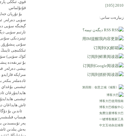
قوي، ئىككى پارچ
[105]
2010
قۇتۇلماس.
بۇ تۇرپان خەلقى
زىيارەت سانى:
سۈيى دەرلەر. ئى
گېجىگە سۈيى دەر
RSS دېگەن نېمە؟
تارتىم سۈيى دېگ
ئېتىزدىكى سۇنى 
سۇنى پىشۇرۇر. قى
ئىككىنچى ئاينىڭ 
كۆك سۈيى) سۈيىن
بۇ تېرىقەدە پىش
بېشى دەرلەر. قى
مىراپكە قارايدو.
ئادەملەر بىكەر بو
ئېشىنى بۇغداي ئې
ھايدايتۇرغان ئاد
ئېشىنى ھايدايدۇ.
博客大巴使用指南
ئاش ھايداغان دۇگ
博客大巴模板中心
ئاندىن بۇ دۇگان 
免费注册博客大巴
ھېساپ قىلىشىپ ئ
一键博客搬家工具
يەر تۆبىسىدىن بى
中文互动杂志城客
بەش يىلدىن ئاشق
ت) ئېلىڭلار!>> 