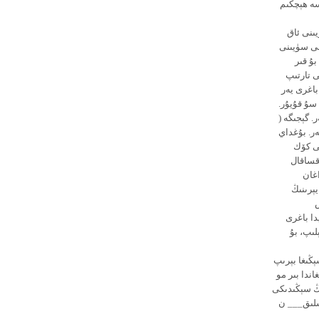
سە ھېچكىم
ىنى ئاق
چى سۈيىنى
ۇ قىر
ى تارتىپ
باغرى يەر
 سۇ قۇيۇر.
. گېجىگە (
ر. بۇغداي
نى كۆك
اقساقال
اغان
يېرىنىڭ
ش
دا باغرى
لىپ، بۇ
ېڭىغا بېرىپ
ندا بىر مو
نىڭ سېڭىدىكى
شلىق___ ن