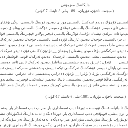
اننىڭ مەزمۇنى
ۇرپان، 1891-يىلى 8-ئاينىڭ 7-كۈنى)
ىسىنى كۈچۈك دەيدو. ئىنەكنىڭ بالىسىنى موزاي دەيدو، قوينىڭ بالىسىنى، يېڭى تۇققان 
لىسىنى تاي دەيمىز. ئۆشكىنىڭ بالىسىنى ئوغلاق دەيمىز. تۆگىنىڭ بالىسىنى پوتاچاق دەيم
ەيدو؛ ئات بىرلەن ئېشەك تۇقسا، ئۇلارنىڭ بالىسى قېچىر بولادو. قېچىرنىڭ بالىسىنى قۇلا
 ن ت) بالىسىنى جۈجەك دەيدو. غازنىڭ، ئۆردەكنىڭ بالىسىنى جۈجەك دەيمىز. ئەركەك
شىسىنى مادا دەيمىز. ئەركەك ئىتنى ئەركەك ئىت دەيدو، تىشىسىنى قانچىق دەيدو. ئىنەك
دەيدو، ئەركىگىنى بۇقا دەيدو. پىشقان ( پىچقان __ ئۇدۇن ) كالىنى ئۇي دەيدو. ئەركە
يدو، تىشىسىنى تىشى دەيدو، بالىسىنى ئارسىلان دەيدو. ئەركەك قوينى قوشقار دەيد
ىنىنى ___ ئۇدۇن ) ئېرىق دەيدو، تىشىسىنى ساغلىق دەيدو. ئەركەك ئاتنى ئاغىر دەيمىز
شىسىنى بايتال دەيمىز. ئۆشكىنىڭ ئەركىگىنى تېكە دەيمىز، پىشقىنىنى سەركە دەيمىز، ت
ۆگىنىڭ ئەركىگىنى بۇرغا ( بۇغرا __ ئۇدۇن ) دەرلەر، پىشقىنىنى ئاقتا دەرلەر، تىشىسى
ئەركىگىنى ھاڭغا قېچىر دەيمىز، تىشىسىنى بايتال دەيمىز. ئېشەكنى، قېچىرنى پىشمايدو. 
دەيمىز، تىشىسىنى قانچىق دەيمىز، بالىسىنى كۈچۈك دەيمىز. ئەمەلدارلارنىڭ ھەم ئالبا
ن، 1891-يىلى 8-ئاينىڭ 17-كۈنى)
ئالبانياساقىنىڭ تۆبىسىدە دورغا دەپ ئەمەلدارى بار. مىراپ دەپ ئەمەلدار بار. يەنە 
ر. ئون بېشى، قوبۇقچى دەپ ئەمەلدارى بار. دورغا دېگەن ئەمەلدارنىڭ قىلاتۇرغان ئىش
 ئولتۇرۇپ يۇرتنىڭ سۇرىغىنى سۇرايدو. مىراپ دېگەن ئەمەلدار يۇرتنىڭ يەر سۈيىگە قارا
ەمەلدار بۇ ھەممە يەر سۈيىگە قارايدو. قوبۇقچى دېگەن دورغىنىڭ ئادەملىرى تۇرۇر. ھە