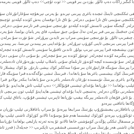
ا كىگىز زاكات دەپ ئالۇر. يۈزدىن بىر قوينى << ئوت ئۇچى>> دەپ ئالۇر. قوينى بەرمە
 ئىككىنچى ئاينىڭ ئىچىدە باغرى يېرىنى تېرىدو. بۇ يەرنى تېرىغۇچە سۇغاراتۇرغان سۈي
ككىنچى سۈيىنى ئاق تارا سۈيى دەرلەر. بۇ ئاق تارا توقسان بەش كۈندە كېلەدو. ئۈچىن
لەر. گېجىگە سۈيى ئاتمىش كۈندە كېلەدو. تۆرتىنچى سۈيىنى قىر تارتىم سۈيى دەرلەر. ب
ەن خەقنىڭ يېرىنى قىر بىرلەن تەڭ سۇنى جىق سېلىپ، قاي يەر يامان بولسا، شۇ يەرن
چىقىرىپ ئالۇر. بۇ تۆرتىنچى سۈيىنى مىراپ بىر ئايدىن بېرۇرلەر. شۇ تۆرت سۇ بىرلەن 
را يېرىنى بىرىنچى ئاينى كۆرۈپ تېرۇرلەر. بۇ بۇغداينى بىر يېنىدىن تېرىسا، بىر يېنىدىن
ئون بېشىغىچە قىرا يېرىنى تېرىپ بولۇر. ئاندىن ئاقتۇرما سۈيىنى ئاتمىش كۈندە ئىچەرلەر
ى يىگىرمە كۈندە ئىچەرلەر. ئوتتۇز كۈندە بىر سۇ ئىچەرلەر. بۇ سۇنى دان سۈيى دەرلە
ۇرلەر. سۇ تۆبىسىدە كېچە-كۈندۈز ئارىلماي سۇنى باشلاپ ئېلىپ يۈرەتۇرغان ئادەملەر
را يېرىنىڭ سۈيىگە قارايتۇرغان بىر سۇدا سەككىز كۆك بېشى باردۇر. بۇ كۆك بېشىلار ئ
 قىرىنىڭ كۆك بېشىسى باغرىغا سۇ يانغاندا ، قىرىنىڭ ئىشى تۈگەگەندە قىرا سۈيىگە قار
لادو. باغرى يېرىنىڭ تۆبىسىدە تۇرغان ئادەملەر باغرىدىن سۇ يانغاندا بىكەر بولادو. قىرا 
لىپ بولغاندا << تۇرپانغا بۇغداي ئېشىنى قۇيۇڭلار>> دەپ كېلىپ ئاش ھايدايدو. بۇ ئا
ەملەرنى دۇگان دەرلەر. يەتتىنچى ئايدا بۇغداي ئېشىنى ھايدايدۇ. كېلىپ ئون بىرىنچى ئاي
 بۇ ئاش قۇيغان ئادەملەر يېرىگە بېقىپ تۇرپانغا ئاپىرىپ ئېشىنى قۇيۇپ، باغاق ئېلىپ كې
انغا باغاقنى بېرەدو.
باغاقلارنى يىغىشتۇرۇپ يۇرتنىڭ مىرابىغا بېرەدۇ. بۇ مىراپ باغاقلارنى ئېلىپ تۇرپان س
ۆتكۈزۈپ بېرەدو. كۈزلۈك ئېشىنىما ھەم شۇ يوسۇندا ئالادو. كۈزلۈك ئاشنى ئېلىپ بولغا
ر مىسقال ئىككى پۇڭدىن كۈمۈشنى خانغا ئالادو. ئۇ يەنە ئەرتە يازلىغى بولغاندا تۇرپان
ان ئاشنى ھەر يۇرتنىڭ مىراپ دورغىسىنى قىشقىرىپ ئاپكىرىپ << جەيلەڭ ( قەرز ئا
دەپ ھەر قاسى يۇرتقا بېقىپ بۇغداي، قوناق جەيلەڭ بېرەدو.