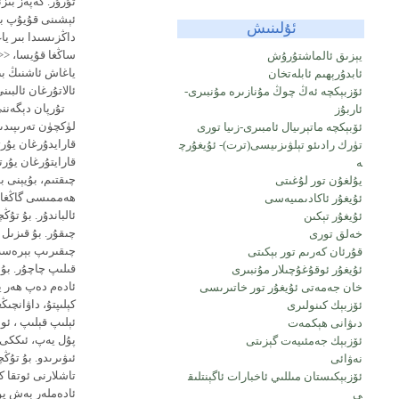
تۇرۇر. كەپەز بىزن
ئېشىنى قۇيۇپ بېر
ئۇلىنىش
داڭزىسىدا بىر ي
ساڭغا قۇيسا، <<
يېزىق ئالماشتۇرۇش
ياغاش ئاشنىڭ بىر
ئابدۇرېھىم ئابلەتخان
ئالاتۇرغان ئالبى
ئۆزبېكچە ئەڭ چوڭ مۇنازىرە مۇنبىرى-
تۇرپان دېگەننى 
ئاربۇز
لۈكچۈن تەرىپىدى
ئۆبېكچە ماتېرىيال ئامبىرى-زىيا تورى
قارايدۇرغان يۇرت
تۈرك رادىئو تېلۋىزىيسى(ترت)- ئۇيغۇرچ
قارايتۇرغان يۇرت
ە
چىقتىم، بۇيېنى ب
يۇلغۇن تور لۇغىتى
ھەممىسى گاڭغا قا
ئۇيغۇر ئاكادىمىيەسى
ئالباندۇر. بۇ تۇ
ئۇيغۇر تېكىن
چىقۇر. بۇ قىزىل 
خەلق تورى
چىقىرىپ بېرەسەن
قۇرئان كەرىم تور بېكىتى
قىلىپ چاچۇر. بۇ
ئۇيغۇر ئوقۇغۇچىلار مۇنبىرى
ئادەم دەپ ھەر يۇ
خان جەمەتى ئۇيغۇر تور خاتىرىسى
كېلىپتۇ، داۋانچى
ئۆزبېك كىنولىرى
ئېلىپ قېلىپ ، ئ
دىۋانى ھېكمەت
پۇل يەپ، ئىككى 
ئۆزبېك جەمئىيەت گېزىتى
ئىۋىرىدو. بۇ تۇڭ
نەۋائى
تاشلارنى ئوتقا 
ئۆزبېكىستان مىللىي ئاخبارات ئاگېنتلىق
ئادەملەر بەش يۈز
ى