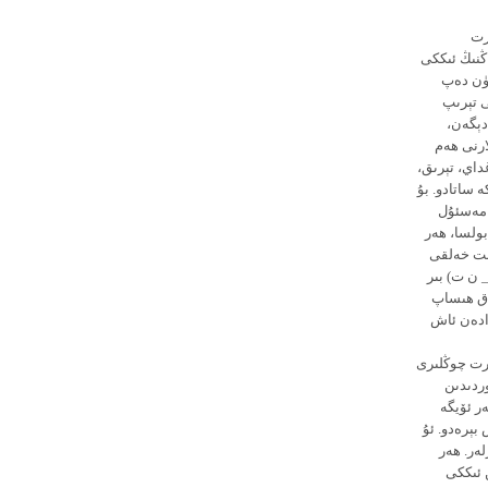
رت
ڭنىڭ ئىككى
جۈن دەپ
ى تېرىپ
دېگەن،
ارنى ھەم
داي، تېرىق،
 ساتادو. بۇ
ا مەسئۇل
ولسا، ھەر
چىت خەلقى
 ن ت) بىر
اق ھىساپ
دادەن ئاش
ۇرت چوڭلىرى
وردىدىن
ر ئۆيگە
بېرەدو. ئۇ
ەر. ھەر
 ئىككى