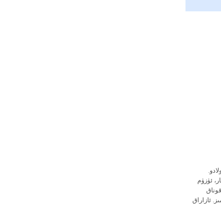
ادو.
ر، ئۈزۈم
قوناق
ز. ئازاراق