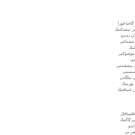
گاختا قوزا
ىز. ئېشەكنىڭ
ن دەيدو.
 ئېشەكنى
نىڭ
ك مۈشۈكنى
و،
، پىشقىنىنى
ىشىسىنى
نى ئىڭگەن
بۆرىنىڭ
ن ياساقنىڭ
ئاقساقال
ى گاڭنىڭ
يدو.
ر بىر