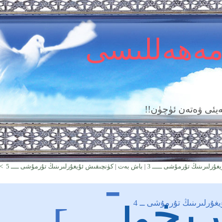
مەھەللىسى
يئى ۋەتەن ئۈچۈن!!
-
ۇرلىرىنىڭ تۇرمۇشى ـــــ 3
|
باش بەت
|
كۈنچىقىش ئۇيغۇرلىرىنىڭ تۇرمۇشى ــــ 5 >>
رىخي
ۇرلىرىنىڭ تۇرمۇشى ــ 4