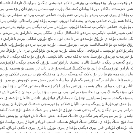
وبۇقچىسى بار. بۇ قوبۇقچىنى يۇرتتىن ئالادو. ئونبېشى دېگەن مىراپنىڭ ئارقادا، ئاقساقا
شى خىزمەتتە ماڭادو. دورغا بولغان كىشىنىڭ يۇرت تۆبىسىدىن يەيتۇرغان رىزقىسى بىر
ىپ بۇغداي يېرى تېرىپ يەيدو. بۇ يەرنى ھەم يۇرت خەلقى تېرىپ بېرەدو. سۇغىرىپ پۇ
رغاغا ھەم يۇرت خەلقى بېرەدو. پىشقاندا ئورۇپ تېپىپ، بۇغداينى راستلاپ ئۇلىغى بىرل
 بۇ يۇرت خەلقى ئاپكىرىپ سېڭىغا قۇيۇپ بېرۇرلەر. مىراپ دېگەن بىر بۆلۈم يەر تېرىدو.
 تەييار قىلىپ ئاپكىرىپ بېرەدو. ئاقساقال دېگەن ئىككى يېرىم تاغارلىق يەر تېرىدو. بى
كى دادەن بۇغداي ئۇرۇق تۈشەدو. بىر دادەن ئون ياغاچ تۇرۇر، ئىككى يېرىم تاغارلىق د
ۇق تۈشەدو. بۇ ئاقساقالنىڭ يېرىنى تېرىتۇرغىنىنى يۇرت تېرىپ بېرەدو. پۇشۇرۇپ ئاپكى
كىرىۋالادو. ئونبېشى، قوبۇقچى دېگەنننىڭ يۇرت يېرىدىن بۇلۇڭدىن يېرى بار. بۇلۇڭ يەر
 خىزمەت يېرىدۇر. يۇرتنىڭ يەنە يەككە دەپ ئالبانكېشى باردۇر. بۇ يەككە دېگەن ئالبا
ارادو. گەنچەي دېگەن خاننىڭ ئالبان ئىشىغا باراتۇرغىنى تۇرۇر. گەنچەي دېگەن لۈكچۈندى
ە بارادو، ئۈرۈمچىگە بارادو. بۇ يەككىنىڭ ئىشلەتەتۇرغان ئات ئارابىسى بۇ ھەممە يۇرتتى
لدار ھەممە يۇرتتا بار. بۇ يەككە گەنچەيگە بارغان ھەققىگە يۇرت يېرىدىن ئىككى يېرىم 
ار قومۇلغا ، قاراشەرگە، ئۈرۈمچىگە بارار بولسا، خاندىن بەش سەر كۈمۈش بېرەدو. بۇل
تلىرى تۆرت بولۇر. بۇلار ھەممە يۇرتتىن بولۇر. لۈكچۈندە ئاتمىشتىن ئىككى سۇدا يۈز ي
ككى سۇ دېگەننىڭ بىرىنى دېخانسۇ دەرلەر، بىرىنى سىپەسۇ دەرلەر. دېخان دېگىنى ئاش ت
ەسۇ دېگەندە سىپە ( سىپاھ__ ئۇدۇن) ئەمەلدارلار ئولتۇرۇر. ئاندىن قالغان ئۇششاق خ
بۇ خەق تېرىتۇرغان يېرىگە بېقىپ ئالبان قىلادو. بۇ ئورمىچى خەقنىڭ تېرىتۇرغان يېرى 
ەرلەر. بىر مو دېگەن يەرگە يەتتى شىڭ ئۇرۇق تۈشەدو. بىر شىڭ ئاشلىق ئۈچ جىڭ كېلەدو
ېلەدو. بۇ بىر مو يەرگە يەر ئىگىلىرى خاننىڭ سېڭىغا بەش شىڭ ئاش قۇيادو. بۇ بەش شى
سا، ئۈچ شىڭ بۇغداي، ئىككى شىڭ قوناق ھىساب قىلىپ قويادو. قوناق يېرى بولسا، ئۈ
ڭ بۇغداي قۇيادو. قىرا يېرى دېگەن بۇغداي يېرى تۇرۇر. باغرى يېرى دېگەن قوناق، كەپ