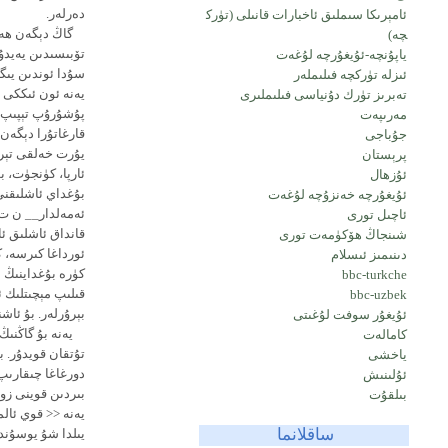
دەرلەر.
ئامېرىكا سىملىق ئاخبارات قانىلى (تۈرك
گاڭ دېگەن ھەر ي
چە)
تۆبىسىدىن يەيدۇ
ياپۇنچە-ئۇيغۇرچە لۇغەت
سۇدا ئوندىن يىگ
ئىزلە تۈركچە فىلىملەر
يەنە ئون ئىككى ب
تەبرىز تۈرك دۇنياسى فىلىملىرى
پۇشۇرۇپ تېپىپ، 
مەرىپەت
قارغاتۇرا دېگەن 
جۇباجى
يۇرت خەلقى تېرىپ
پرېستان
ئارپا، كۈنجۈت، 
ئۇزھال
بۇغداي ئاشلىقنى
ئۇيغۇرچە خەنزۇچە لۇغەت
ئەمەلدار__ ن ت)
ئاچىل تورى
قانداق ئاشلىق ئ
شىنجاڭ ھۆكۈمەت تورى
ئورداغا كىرسە، 
دىنىمىز ئىسلام
كۈرە بۇغداينىڭ 
bbc-turkche
قىلىپ مېچىتلىك ئ
bbc-uzbek
بېرۇرلەر. بۇ ئاش
ئۇيغۇر سوفت لۇغىتى
يەنە بۇ گاڭنىڭ ن
كامالەت
تۇتقان قويدۇر. ب
ياخشى
دورغاغا چىقارىپ 
ئۇلىنىش
بىردىن قوينى زور
بىلقۇت
يەنە << قوي ئال
ساقلانما
يىلدا شۇ يوسۇندا