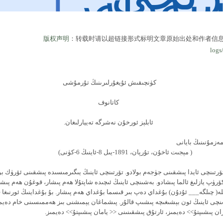
سەرلەر
]
版权声明
：转载时请以超链接形式标明文章原始出处和作者信
logs
كۈنچىقىش ئۇيغۇرلىرىنىڭ تۇرمۇشى
كاتانوف
ئابلېز ئورخۇن نەشرگە تەييارلىغان.
ەزمۇنىنىڭ بايانى
تۇرپان، 1891-يىل 8-ئاينىڭ 6-كۈنى)
تىنچى ئايدا پىشقىنى جۈجەم بولادو. تۆرتىنچى ئاينىڭ يىگىرمىسىدە پىشقىنى ئۆرۈك بول
رۈپ يازلىغ ئالما پىشادو. بەشىنچى ئاينىڭ ئىچىدە شاپتۇلا ھەم پىشار، قوغۇن ھەم پىشا
ە( چىلگە___ ئۇدۇن) بۇغداي دەپ بىر قىسما بۇغداي ھەم پىشار. بۇ بۇغداينىڭ ئورنىغا 
نچى ئاينىڭ ئون بېشىغىچە پىشىپ قالۇر. پىشماغان يېمىشنى بىز ھەممىسىنى خام دەيمى
ان پىشىپتۇ>> دەيمىز، ئارتۇق پىشقىنىنى << يامان پىشىپتۇ>> دەيمىز.