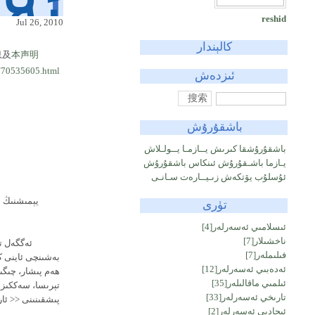
ئە
reshid
Jul 26, 2010
كالېندار
息及
本声明
/70535605.html
ئىزدەش
باشقۇرۇش
باشقۇرۇشقا كىرىش
يــازمـا يــولـلاش
يـازما باشـقۇرۇش
ئىنكاس باشقۇرۇش
ئۇسلۇب يۆتكەش
زىـيــارەت سـانـى
يېمىشنىڭ م
تۈرى
( مېجىت ئاخۇن، 
ئىسلامىي ئەسەرلەر
[4]
ناخشىلار
[7]
ئەگگەل تۆر
فىلىملەر
[7]
بەشىنچى ئاينى كۆ
ئەدەبىي ئەسەرلەر
[12]
ھەم پىشار، چىگىل
ئىلمىي ماقالىلەر
[35]
تېرىسا، سەككىزى
تارىخي ئەسەرلەر
[33]
پىشقىنىنى << ئار
ئىجادىي ئەسەرلەر
[2]