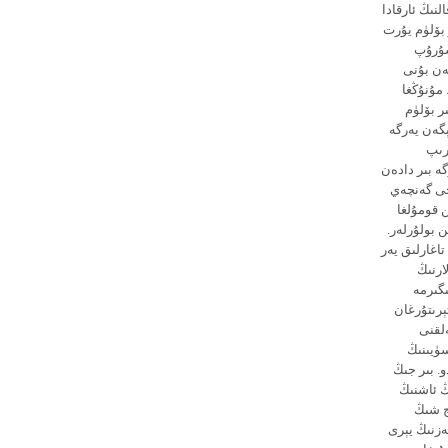
لنىڭ ئارقادا
 بۆلۈم يۇرت
شۇرۇپ
ەن بۇنى
 مۇنۇڭغا
ر بۆلۈم
ېگەن يەرگە
رىپ
گە بىر دادەن
نچى گەنچەي
ن قومۇلغا
ن بولۇرلەر.
تاغارلىق يەر
ارنىڭ
ىگىرمە
ېرىتۇرغان
ەلقنى
سۈيىنىڭ
. بىر جىڭ
ڭ ئاشنىڭ
چ شىڭ
ەزنىڭ يېرى