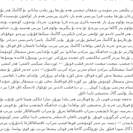
ىللىغى يەر سۈيىدىن چىققان ئېشىنى ھەم يۇرتقا زور بىلەن ساتادو. بۇ گاڭنىڭ ھەر يۇ
رغان يۇرتقا بېقىپ قىرا يېرىسى ھەم بار، باغرى يېرىسى ھەم بار. لۈكچۈن تۆبىسىدە گا
ىرمە بۆلۈم يېرى بار. ھەممە باغرى يېرىدە ئارپا يۈنجۈن، تەرەك يۈنجۈن، كۈنجۈت يۈن
ۆلۈم يەر گاڭغا تېرىپ بېرەدۇ. ئۇ يەنە بۇ يىگىرمە بۆلۈم قىرا يېرىنى ھەممە يۇرت خەلق
ھەر قاسى ئادەم ئۆز ئۇلىغى بىرلەن ئاپكىرىپ گاڭنىڭ سېڭىغا قۇيۇپ بېرەدو. چوقۇتام 
يۇرتلارمۇ بۇ گاڭنىڭ مىراسلىق يۇرتى تۇرۇر. بۇنى گاڭنىڭ پاسرا پاسرىسى دەرلەر. بۇل
 بېرەدو. ئەرتە يازلىغى بولغاندا گاڭنىڭ يېرىنى تېرىپ بولغاندا ئاشقان ئاق قوناق، بۇغ
بۇلارنى بۇ يۇرت خەلقىگە زور بىرلەن ساتادو؛ بىر كۈرە بۇغداينى بەش مىسقال كۈمۈشكە
 يۇرتقا بېرەر گاختى ئىككىنچى ئاي ئىچىدە بېرۇرلەر. ئوردىدىن يوسۇل( قائىدە-يوسۇنغ
 چىقىپ، مېچىت-مېچىت خەبەر قىلىپ قويۇر: << ئوردىنىڭ سېڭىنى ئاشتى! ھەر كىشى ب
السا، مېچىتلىگى بىرلەن ئىمام مەزىن بىرلە كىرىپ ئالسۇن>> دەپ خەبەر قىلۇر. بۇ مې
كىشى بېشىغا بەش كۈرە قوناق، بەش كۈرە بۇغداي بېرۇرلەر. بۇغداي نەقى ( باھاسى__
بەش مىسقال كۈمۈش بولۇر. بىر كۈرە ئاق قوناقنىڭ نەقى تۆرت مىسقال بولۇر. شۇند
ىمام مەزىننى بورۇن ( كېپىل___ ن ت) قىلىپ ئاندىن بىر ئۆيلۈك ئادەمگە ئاق، قارا بىر 
نىڭ پۇلىنى گاڭ بەشىنچى ئايدا ئالۇر.
ەچچە تۈمەن قويى بار. بۇ قويلارنى ھەر يىلدا نورۇز، سارا ئىككى ھېيتتا ئاش تۇتۇپ ي
ۇ قويلارنى ئەرتە ياز بەشىنچى ئاي بولغاندا يۇرت خەلقىگە ئاپچىقىپ ساتۇر. بۇ قوينى ئ
بەرسە، دورغا ئاپچىقىپ مىراپ ئاقساقالغا بەرۇر. بۇ مىراپ ئاقساقاللار ئېلىپ بېرىپ ھە
 بىرلەن كىرگۈزۈپ قويۇر. بۇ قوينى ئالغان ئادەملەر يەتتىنچى ئايدا ئىككى سەر كۈمۈش 
مايمەن >> دېسە، بىر سەر كۈمۈشنى قويغا قېتىپ مىراپ، ئاقساقاللارغا ياندۇرۇپ بېرەرل
 گاڭ سودا قىلۇر. يىل ئۆرۈلگەن گاختا ھەر قوتان بېشىغا بېرىپ يۈز قوي بولسا، يۈزدىن