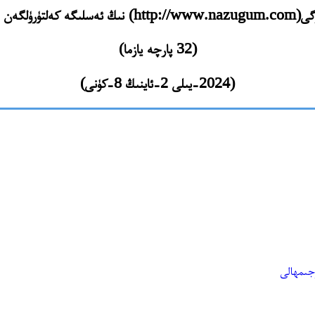
تۈرۈلگەن مەزمۇنلىرى
(32 پارچە يازما)
(2024-يىلى 2-ئاينىڭ 8-كۈنى)
جىمھالى