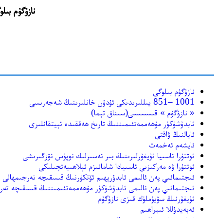
نازۇگۇم بىلوگى(http://www.nazugum.com) نىڭ ئەسلىگە كەل
نازۇگۇم بىلوگى
1001 –851 يىللىرىدىكى ئۇدۇن خانلىرىنىڭ شەجەرىسى
« نازۇگۇم » قىسسىسى(سىناق تېما)
ئابدۇشۈكۈر مۇھەممەتئىمىننىڭ تارىخ ھەققىدە ئېيتقانلىرى
ئايالنىڭ ۋاقتى
ئايشەم ئەخمەت
ئوتتۇرا ئاسىيا ئۇيغۇرلىرىنىڭ بىر ئەسىرلىك نوپۇس ئۆزگىرىشى
ئوتتۇرا ۋە مەركىزىي ئاسىيادا شامانىزم ئېلاھىيەتچىلىكى
ئىجتىمائىي پەن ئالىمى ئابدۇرېھىم ئۆتكۈرنىڭ قىسقىچە تەرجىمھالى
ئىجتىمائىي پەن ئالىمى ئابدۇشۈكۈر مۇھەممەتئىمىننىڭ قىسقىچە تەر
ئۇيغۇرنىڭ سۆيۈملۈك قىزى نازۇگۇم
ئەبەيدۇللا ئىبراھىم