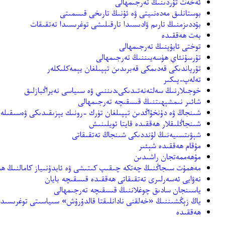
ئەخەت تۇردىنىڭ تەرجىمھالى
بوستانلىق مەدەنىيتى ۋە ئۇنىڭ تارىخى قىسمىتى
بۇددىزمنىڭ تارىم ۋادىسىدا تارقىلىشى توغرىسىدا تەتقىقات
بەت ھەققىدە
توختى ئايۇپنىڭ تەرجىمھالى
تۇرسۇنئاي ھۈسەيىننىڭ تەرجىمھالى
تۇرپاندىكى قەدىمكى قەبرىدىن تېپىلغان يېمەكلىكلەر
تەلەپ-پىكىر
خوجىلارنىڭ سەلتەنەتىدىكى،دىننىي ۋە سىياسى نەيراڭبازلىق
شائىر نىمشېھىتنىڭ قىسقىچە تەرجىمھالى
شىنجاڭ ۋە دۇنخۇاڭدىن تېپىلغان تۈرك -رونىك يېزىقىدىكى ۋەسىقىلەر
شىنجاڭلىقلار ھەققىدە قايتا ئويلىنىش
شېۋىتسىيەنىڭ لۇنددىكى شىنجاڭ تەتقىقاتى
مۇقام ھەققىدە شېئىر
مۇھەممەتجان راشىدىن
مەھمۇت سىجاڭنىڭ چەتكە چىقىپ كىتىشى ۋە ئابدۇنىياز كامالنىڭ ھە
نەۋايى ئەسەرلىرى تەتقىقاتى ھەققىدە قىسقىچە بايان
ياسىنجان سادىق چوغلاننىڭ قىسقىچە تەرجىمھالى
ياڭ زېڭشىننىڭ «خەلقنى نادانلىقتا قالدۇرۇش» سىياسىتى توغرىسىدا
ھەققىدە