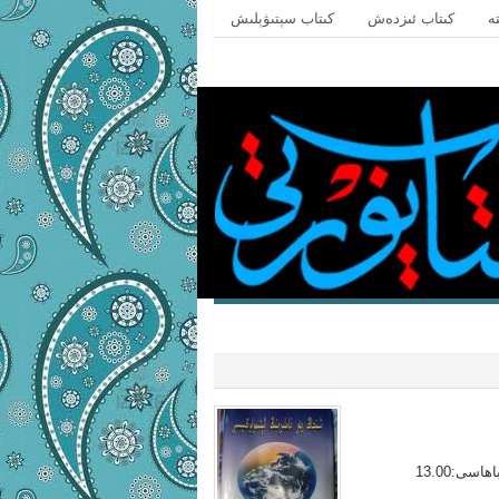
ە
كىتاب ئىزدەش
كىتاب سېتىۋېلىش
»
ۇقى
ئەدەبىي ئەسەرلەر
باشبەت
«شىنجاڭ يەر ناملىرىنىڭ ئېتمولوگىيىسى»، قۇربانجان ئابلىمىت نورۇزى، باھاسى:13.00