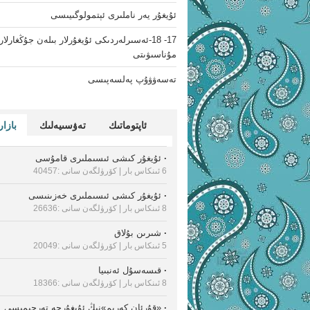
ئۇيغۇر يەر ناملىرى ئېتمولوگىيىسى
17- 18-ئەسىرلەردىكى ئۇيغۇرلار بىلەن جۇڭغارلا
مۇناسىۋىتى
تەسەۋۋۇپ پەلسەپىسى
ئاپتوماتىك
تەۋسىيەلىك
بازار
·
ئۇيغۇر كىشى ئىسىملىرى قامۇسى
6 ئىنكاس بار
| كۆرۈلگەن سانى :40457
·
ئۇيغۇر كىشى ئىسىملىرى خەزىنىسى
8 ئىنكاس بار
| كۆرۈلگەن سانى :26636
·
شىرىن بۇلاق
5 ئىنكاس بار
| كۆرۈلگەن سانى :20049
·
قىسەسۇل ئەنبىيا
8 ئىنكاس بار
| كۆرۈلگەن سانى :18366
·
«قۇرئان كەرىم»نىڭ ئۇيغۇرچە تەرجىمىسى