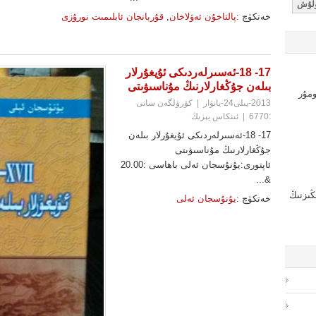
خەتكۈچ :
پالتاخۇن ئەۋلاخان
,
قۇربانجان ئابلىمىت نورۇزى
17- 18-ئەسىرلەردىكى ئۇيغۇرلار
بىلەن جۇڭغارلارنىڭ مۇناسىۋىتى
2013-يىلى24-يانۋار
|
كۆرۈلگەن سانى
:6770
|
ئىنكاس يېزىڭ
17- 18-ئەسىرلەردىكى ئۇيغۇرلار بىلەن
جۇڭغارلارنىڭ مۇناسىۋىتى
ئاپتورى:يۇنۇسجان ئەلى باھاسى :20.00
&...
2210221(كىتابخانىڭىزنىڭ
خەتكۈچ :
يۇنۇسجان ئەلى