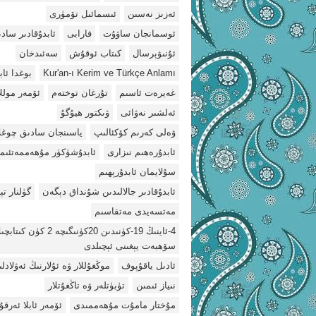
ئەزىز نەسىن
ئىسمائىل تۆمۈرى
ئوسمانجان ساۋۇت
فارابى
ئابدۇقادىر سادى
ئۇنىۋېرسال
كىتاب ئوقۇش
سەئىدخان
Kur'an-ı Kerim ve Türkçe Anlamı
بوغدا ئاب
غەيرەت ئاسىم
تۇرغان توختەم
ئۆمەر موللا
ئەلشىر نەۋائى
ۋىكتور ھيۇگۇ
ۋەلى كەرىم كۆكئالىپ
ياسىنجان سادىق چوغل
ئابدۇرەھىم نىزارى
ئابدۇشۈكۈر مۇھەممەتئىم
سۇلايمان ئابدۇرېھىم
ئابدۇقادىر جالالىدىن شۇنداق دېگەن
گۈلنار تې
مەتسەيدى مەتقاسىم
4-ئاينىڭ 19-كۈنىدىن 20كۈنىگىچە 2 كۈن كىت
سۆھبەت يېغىنى ئېچىلدى
ئادىل ياقۇپوف
موڭغۇللار ۋە ئۇلارنىڭ ئەۋلادل
نىياز ئىمىن
تۈبۈتلەر ۋە تاڭغۇتلار
مۇختار مامۇت مۇھەممىدى
ئۆمەر ئابلا ئەرق