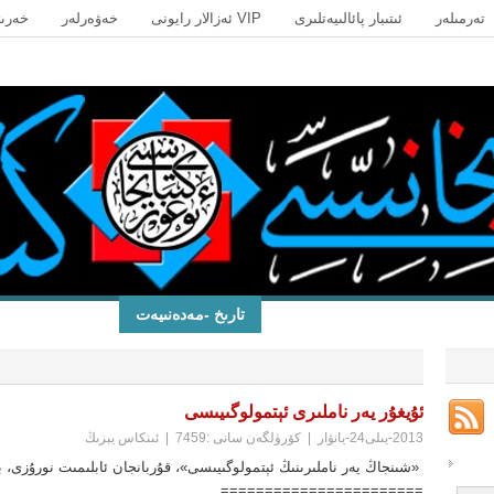
تەرمىلەر
ئىتىبار پائالىيەتلىرى
VIP ئەزالار رايونى
خەۋەرلەر
خەرىت
»
»
ىنىي كىتابلار
پەلسەپە
تىل
تارىخ -مەدەنىيەت
تۇرمۇش ئوقۇشل
ئۇيغۇر يەر ناملىرى ئېتمولوگىيىسى
2013-يىلى24-يانۋار
|
كۆرۈلگەن سانى :7459
|
ئىنكاس يېزىڭ
======================= ...