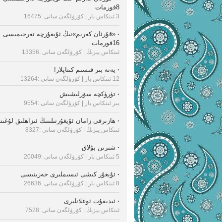
8فورمات
3 ئىنكاس بار
| كۆرۈلگەن سانى :16475
·
«قۇرئان كەرىم»نىڭ ئۇيغۇرچە تەرجىمىسى
16فورمات
ئىنكاس يېزىڭ
| كۆرۈلگەن سانى :13356
·
يەنە بىر قىسىم كىتاپلار!
12 ئىنكاس بار
| كۆرۈلگەن سانى :13264
·
تۈرۈكچە سۆزلىشىش
بىر ئىنكاس بار
| كۆرۈلگەن سانى :9554
·
ھازىرقى زامان ئۇيغۇرتىلىنىڭ ئىزاھلىق لۇغىت
ئىنكاس يېزىڭ
| كۆرۈلگەن سانى :8327
·
شىرىن بۇلاق
5 ئىنكاس بار
| كۆرۈلگەن سانى :20049
·
ئۇيغۇر كىشى ئىسىملىرى خەزىنىسى
8 ئىنكاس بار
| كۆرۈلگەن سانى :26636
·
ئىدىقۇت ئوغلانلىرى
ئىنكاس يېزىڭ
| كۆرۈلگەن سانى :7528