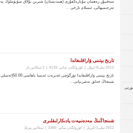
سەفىيۇر رەھمان مۇبارەكفۇرى (ھىندىستان) شىرىن بۇلاق سۆيۈملۈك پەي
تەرجىمىھالى، ئىسلام تارخى ...
تارىخ بېتىنى ۋاراقلىغاندا
2012-يىلى9-ئىيۇل
|
كۆرۈلگەن سانى :4135
|
2 ئىنكاس بار
شىنجاڭ خەلق نەشرىياتى...
ئورنى
شىنجاڭنىڭ مەدەنىيەت يادىكارلىقلىرى
2012-يىلى1-ئاپرېل
|
كۆرۈلگەن سانى :3360
|
ئىنكاس يېزىڭ