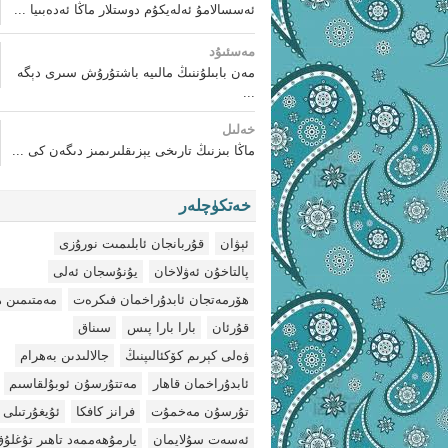
ئەسسالامۇ ئەلەيكۇم دوستلار ماڭا ئەدەبىيا ...
مەسئىۇد
مەن بابىلۇننىڭ مالىيە باشتۇرۇش سىرى دېگە
...
خەلىل
ماڭا بىزنىڭ تارىخى يېزىقلىرىمىز دىگەن كى ...
خەتكۈچلەر
ئېۋان
قۇربانجان ئابلىمىت نورۇزى
پالتاخۇن ئەۋلاخان
يۇنۇسجان ئەلى
ھۆرمەتجان ئابدۇراخمان فىكرەت
مەمتىمىن 
قۇرئان
بارا بارا پىس
سىناق
ۋەلى كېرىم كۆكئالىپنىڭ
جالالىدىن بەھرام
ئابدۇراخمان قاھار
مەتتۇرسۇن ئوبۇلقاسىم
تۇرسۇن مەخمۇت
فرانز كافكا
ئۇيغۇرتىلى
ئەسەت سۇلايمان
يارمۇھەممەد تاھىر تۇغلۇ