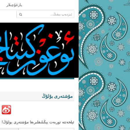
يازغۇچىلار
»
ژورناللار
باشقا تىلدىكى كىتابلار
د
مۇشتەرى بۇلۇڭ
ئېلخەتتە توربەت يېڭىلىقلىرىغا مۇشتەرى بولۇڭ!