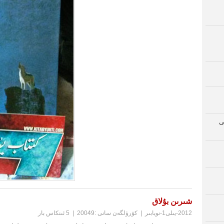
ى
شىرىن بۇلاق
2012-يىلى1-نويابىر
|
كۆرۈلگەن سانى :20049
|
5 ئىنكاس بار