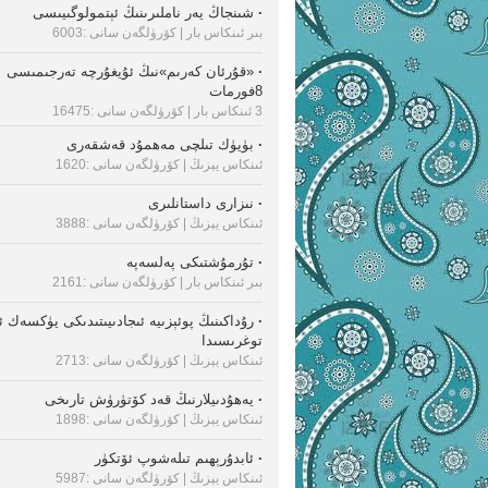
·
شىنجاڭ يەر ناملىرىنىڭ ئېتمولوگىيىسى
بىر ئىنكاس بار
| كۆرۈلگەن سانى :6003
·
«قۇرئان كەرىم»نىڭ ئۇيغۇرچە تەرجىمىسى
8فورمات
3 ئىنكاس بار
| كۆرۈلگەن سانى :16475
·
بۈيۈك تىلچى مەھمۇد قەشقەرى
ئىنكاس يېزىڭ
| كۆرۈلگەن سانى :1620
·
نىزارى داستانلىرى
ئىنكاس يېزىڭ
| كۆرۈلگەن سانى :3888
·
تۇرمۇشتىكى پەلسەپە
بىر ئىنكاس بار
| كۆرۈلگەن سانى :2161
·
رۇداكىنىڭ پوئېزىيە ئىجادىيىتىدىكى يۈكسەك 
توغرىسىدا
ئىنكاس يېزىڭ
| كۆرۈلگەن سانى :2713
·
يەھۇدىيلارنىڭ قەد كۆتۈرۈش تارىخى
ئىنكاس يېزىڭ
| كۆرۈلگەن سانى :1898
·
ئابدۇرېھىم تىلەشوپ ئۆتكۈر
ئىنكاس يېزىڭ
| كۆرۈلگەن سانى :5987