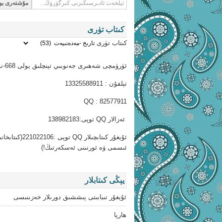
كىتاب تۈرى
كىتاب تۈرى
ئۈرۈمچى شەھىرى جەنوبىي تېنچلىق يولى 668-نومۇر
تېلفۇن : 13325588911
QQ : 82577911
ئەزالار QQ توپى:138982183
ئۇيغۇر كىتابچىلار QQ توپى :06
ئىسمى ۋە ئورنىنى ئەسكەرتىڭ!)
يېڭى كىتابلار
ئۇيغۇر تىبابىتى پىششىق دورىلار خەزىنىسى
ھارپا