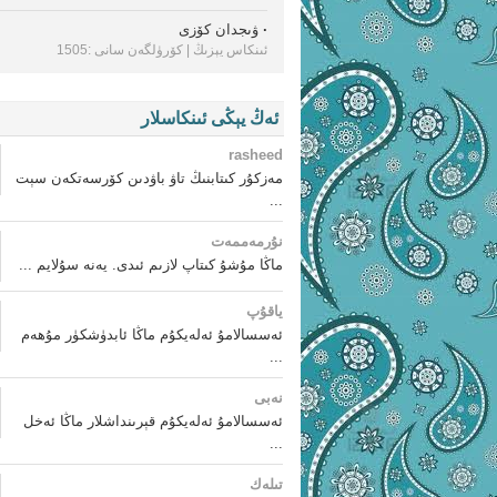
·
ۋىجدان كۆزى
ئىنكاس يېزىڭ
| كۆرۈلگەن سانى :1505
ئەڭ يېڭى ئىنكاسلار
rasheed
مەزكۇر كىتابنىڭ تاۋ باۋدىن كۆرسەتكەن سېت
...
نۇرمەممەت
ماڭا مۇشۇ كىتاپ لازىم ئىدى. يەنە سۇلايم ...
ياقۇپ
ئەسسالامۇ ئەلەيكۇم ماڭا ئابدۈشكۈر مۇھەم
...
نەبى
ئەسسالامۇ ئەلەيكۇم قېرىنداشلار ماڭا ئەخل
...
تىلەك