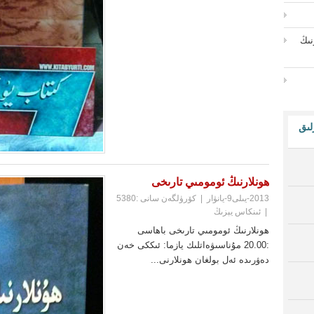
رنىڭ
لىق
ھونلارنىڭ ئومومىي تارىخى
2013-يىلى9-يانۋار
|
كۆرۈلگەن سانى :5380
|
ئىنكاس يېزىڭ
ھونلارنىڭ ئومومىي تارىخى باھاسى
:20.00 مۇناسىۋەاتلىك يازما: ئىككى خەن
دەۋرىدە ئەل بولغان ھونلارنى...