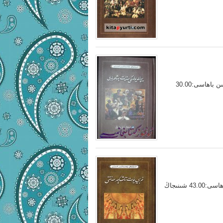
يىپەك يولىدىكى سەنئەت جەۋھەرلىرى ئاپتورى:ئابدۇشۈكۈر مۇھەممەتئىمىن باھاسى:30.00
غەربىي يۇرت تاشكېمىر سەنئىتى ئاپتورى:ئابدۇشۈكۈر مۇھەممەتئىمىن باھاسى:43.00 شىنىجاڭ