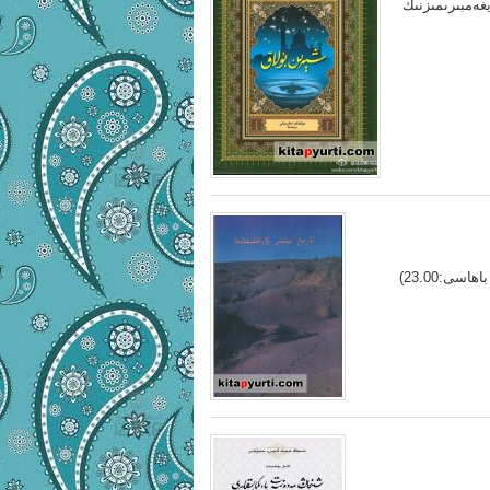
غەمبىرىمىزنىڭ
تارىخ بېتىنى ۋاراقلىغاندا تۈزگۈچى:غەيرەت ئەيسا باھاسى:50.00(ئەسلى باھاسى:23.00)