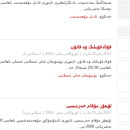
تېخنىكا نەشرىياتى ...
خەتكۈچ :
ئادىل مۇھەمەمت
قۇتادغۇبىلىك ۋە قانۇن
2012-يىلى30-مارت
|
كۆرۈلگەن سانى :6391
|
2 ئىنكاس بار
باھاسى:50.00) شىنجاڭ خە...
خەتكۈچ :
يۈسۈپجان ئەلى ئىسلامى
ئۇيغۇر مۇقام خەزىنىسى
2012-يىلى25-مارت
|
كۆرۈلگەن سانى :3563
|
ئىنكاس يېزىڭ
نەشرىياتى 2009-يى...