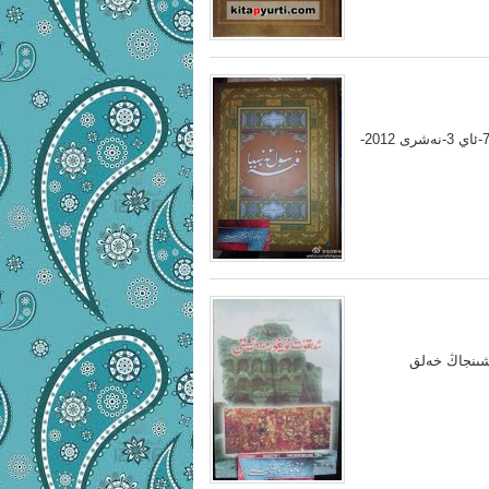
قىسەسۇل ئەنبىيا ISBN：9787537306898 ئاپتورى:رابغۇزى 2011-يىلى 7-ئاي 3-نەشرى 2012-
 ئۇيغۇر مەدەنىيىتى ئىسمايىل تۆمۈرى سېتىلىش باھاسى:40.00 شىنجاڭ خەلق