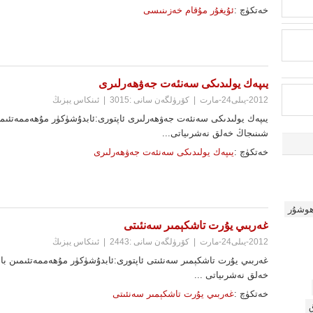
خەتكۈچ :
ئۇيغۇر مۇقام خەزىنىسى
يىپەك يولىدىكى سەنئەت جەۋھەرلىرى
2012-يىلى24-مارت
|
كۆرۈلگەن سانى :3015
|
ئىنكاس يېزىڭ
شىنىجاڭ خەلق نەشرىياتى...
خەتكۈچ :
يىپەك يولىدىكى سەنئەت جەۋھەرلىرى
ھوشۇر
غەربىي يۇرت تاشكېمىر سەنئىتى
2012-يىلى24-مارت
|
كۆرۈلگەن سانى :2443
|
ئىنكاس يېزىڭ
خەلق نەشرىياتى ...
خەتكۈچ :
غەربىي يۇرت تاشكېمىر سەنئىتى
ق