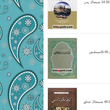
شىنجاڭنىڭ مەدەنىيەت يادىكارلىقلىرى ئاپتورى:ئادىل مۇھەمەمت باھاسى:24.00 شىنجاڭ پەن
قۇتادغۇبىلىك ۋە قانۇن ئاپتورى:يۈسۈپجان ئەلى ئىسلامى ئەسلى باھاسى:6.00(سېتىلىش
ئۇيغۇر مۇقام خەزىنىسى ئاپتورى:ئابدۇشۈكۈر مۇھەممەتئىمىن باھاسى:49.00 شىنىجاڭ خەلق