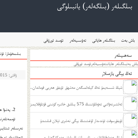
بىلگىلەر (بىلگەلەر) يانبىلوگى
باش بەت
بىلگىلەر ھاياتى
تەۋسىيەلەر
ئۈمىد ئورۇقى
بىلىمخۇمار: ئۆتم
سەھىپىلەر
باش بەت
بىلگىلەر ھاياتى
تەۋسىيەلەر
ئۈمىد ئورۇقى
ئەڭ يېڭى يازمىلار
ۋاقتى: 2015-01-25
شېڭ شىسەيمۇ تەڭ كېلەلمىگەن مەشھۇر ئۇيغۇر ھەربى قوماندان..
.
ئەلشىرنەۋائىي تەۋەللۇتىنىڭ 575 يىللىق خاتىرە كۈنىنى قۇتلۇقلايمىز
2. پەتىۋا ھەققىدىكى باشقا مىساللار
ئۈممەتلەرنى
ﺋﯘﻳﻐﯘﺭﺳﻮﻓﺖ ﺋﯜﻧﺪﯨﺪﺍﺭ ﻟﯘﻏﯩﺘﯩﻨﯩﯔ ﻳﯧﯖﻰ ﻧﻪﺷﺮﻯ ﺋﯧﻼﻥ ﻗﯩﻠﯩﻨﯩﺪﯗ
نەرسىلەر ئىنتايى
ﺋﯩﺘﺎﻟﯩﻴﻪﺩﻩﺋﻮﻗﯘﯞﺍﺗﻘﺎﻥ ﺑﯩﺮ ﺋﺎﺳﭙﯩﺮﺍﻧﺘﻨﯩﯔ ﻳﺎﭘﯘﻧﯩﻴﻪﺩﻩ ﻛﯚﺭﮔﻪﻧﻠﯩﺮﻯ
ئۇچقاندەك تەرەقق