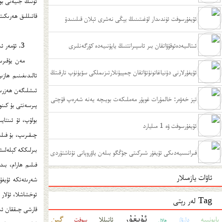
قاتىللىق ھەرىكىت
ﺋﯘﻳﻐﯘﺭﺳﻮﻓﺖ ﺋﯜﻧﺪﯨﺪﺍﺭ ﻟﯘﻏﯩﺘﯩﻨﯩﯔ ﻳﯧﯖﻰ ﻧﻪﺷﺮﻯ ﺋﯧﻼﻥ ﻗﯩﻠﯩﻨﯩﺪﯗ
ﺋﯩﺘﺎﻟﯩﻴﻪﺩﻩﺋﻮﻗﯘﯞﺍﺗﻘﺎﻥ ﺑﯩﺮ ﺋﺎﺳﭙﯩﺮﺍﻧﺘﻨﯩﯔ ﻳﺎﭘﯘﻧﯩﻴﻪﺩﻩ ﻛﯚﺭﮔﻪﻧﻠﯩﺮﻯ
3. ئۆمەر ئىبنى خەتتاب ھەققىدىكى 30 قىسىملىق ۋىدېئو فىلىمى
ئۇيغۇرلارنى دۇنياغاتونۇتۋاتقان چمپيۇنلارتىزىملكى سۆيۈنۈپ تارقىتڭ
تېز خەۋەر: خالمۇرات غوپۇر مەملىكەت بويىچە يەنە شەرەپ قۇچتى
بولۇپ، ئۇ ئىنتاي
ئۇيغۇرسوفت ۋە 1 مىليارد
چىقىرىپ، بۇ فىلى
بىرلىككە كېلەلىش
ﻓﯩﺮﺍﻧﺴﯩﻴﻪﺩﯨﻜﻰ ﺋﯘﻳﻐﯘﺭ ﺷﯩﺮﻛﯩﺘﻰ ﺟﯘﯕﮕﻮ ﺑﯩﻠﻪﻥ ﻳﺎﯞﺭﻭﭘﺎﻧﻰ ﺗﯘﺗﺎﺷﺘﯘﺭﺩﻯ
فىلىم ھارام، بى
ئاۋات يازمىلار
شەرىئەتكە ئۇيغۇن
Tag لەر رېتى
قارشى چىققان ئىد
ئۇيغۇر
گېن
ياپونىيە
ئاتىللا
دارۋاز
سوفت
ھالال