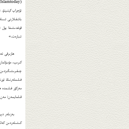
(
ئۇچراپ كېتىپتۇ. ئ
باشقىلارنى ئىسلا
قوغدىشىغا يول ق
ئىبارەت.»
ھازىرقى ئەم
كىرىپ، مۇسۇلمان 
چىقىرىشىڭىزدىن 
فىلىملەرنىڭ ئورن
مەزكۇر فىلىمدە ھ
قىلمايمەن: مەن م
بەزىلەر دېي
كىشىلەردىن كەلگ