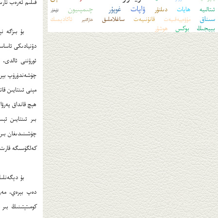
فىلىم ئەرەب تار
ۋاپات
غوپۇر
چىمپىيون
ھايات
ئىتالىيە
دىلنۇر
ئۇيغۇر
سىناق
قانۇنىيەت
ساغلاملىق
ئاكادېمىك
مۇۋەپپەقىيەت
خاراكتېر
بېيجىڭ
بوكس
ھوشۇر
بۇ بىزگە نې
دۇنيادىكى ئاساسى
ئورۇننى ئالدى. 
چۈشەندۈرۈپ بېرىد
ھېچ قانداق پەرۋا
بىر ئىنتايىن ئې
چۈشىنىدىغان بىرى
كەلگۈسىگە قارىتىپ
بۇ دېگەنلى
دەپ بېرەي. مەن 
كومىتېتىنىڭ بىر