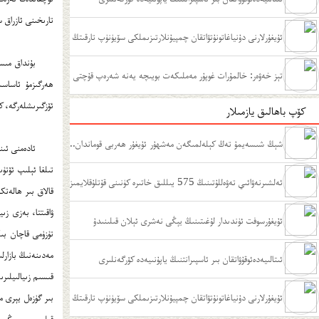
تارىخىنى ئازراق 
ئۇيغۇرلارنى دۇنياغاتونۇتۋاتقان چمپيۇنلارتىزىملكى سۆيۈنۈپ تارقىتڭ
بۇنداق مىسا
تېز خەۋەر: خالمۇرات غوپۇر مەملىكەت بويىچە يەنە شەرەپ قۇچتى
ھەرگىزمۇ ئاساسس
ئۆزگىرىشلەرگە، ك
كۆپ باھالىق يازمىلار
شېڭ شىسەيمۇ تەڭ كېلەلمىگەن مەشھۇر ئۇيغۇر ھەربى قوماندان..
ئادەمنى ئىن
تىلغا ئېلىپ ئۆتۈ
.
ئەلشىرنەۋائىي تەۋەللۇتىنىڭ 575 يىللىق خاتىرە كۈنىنى قۇتلۇقلايمىز
ۋاقىتتا، بەزى زى
ﺋﯘﻳﻐﯘﺭﺳﻮﻓﺖ ﺋﯜﻧﺪﯨﺪﺍﺭ ﻟﯘﻏﯩﺘﯩﻨﯩﯔ ﻳﯧﯖﻰ ﻧﻪﺷﺮﻯ ﺋﯧﻼﻥ ﻗﯩﻠﯩﻨﯩﺪﯗ
ﺋﯩﺘﺎﻟﯩﻴﻪﺩﻩﺋﻮﻗﯘﯞﺍﺗﻘﺎﻥ ﺑﯩﺮ ﺋﺎﺳﭙﯩﺮﺍﻧﺘﻨﯩﯔ ﻳﺎﭘﯘﻧﯩﻴﻪﺩﻩ ﻛﯚﺭﮔﻪﻧﻠﯩﺮﻯ
قىسىم زىيالىيلىر
ئۇيغۇرلارنى دۇنياغاتونۇتۋاتقان چمپيۇنلارتىزىملكى سۆيۈنۈپ تارقىتڭ
بىر گۈزەل يېرى ما
قىلىپ، بىر يېڭى 