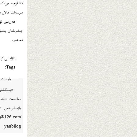
پىرسەنت ھالال بولمىسىمۇ، 90 پىرسەنت ھالال، ساغلام ۋە پاك بولغا
ھەزرىتى ئۆ
چىقىرىلغان پەتىۋ
ئەمەس.
داۋامىنى كې
Tags:
بايانات
«بىلگىلەر
مەقسەت تېخىمۇ 
يازمىلىرىدىن ئ
yanbilog