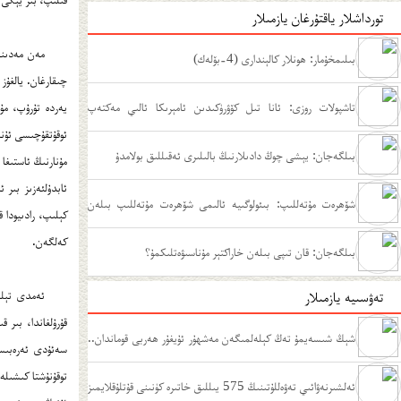
تورداشلار ياقتۇرغان يازمىلار
مەن مەدىنەد
بىلىمخۇمار: ھونلار كالېندارى (4-بۆلەك)
تاشپولات روزى: ئانا تىل كۆۋرۈكىدىن ئامېرىكا ئالىي مەكتەپ
يەردە تۇرۇپ، مۇ
ئوقۇتقۇچىسى ئۇنىڭ
مۇدىرلىقىغىچە
بىلگەجان: يېشى چوڭ دادىلارنىڭ بالىلىرى ئەقىللىق بولامدۇ
مۇنارنىڭ ئاستىغا 
ئابدۇلئەزىز بىر 
شۆھرەت مۇتەللىپ: بىئولوگىيە ئالىمى شۆھرەت مۇتەللىپ بىلەن
كېلىپ، رادىيودا 
كەلگەن.
سۆھبەت
بىلگەجان: قان تىپى بىلەن خاراكتېر مۇناسىۋەتلىكمۇ؟
تەۋسىيە يازمىلار
قۇرۇلغاندا، بىر
شېڭ شىسەيمۇ تەڭ كېلەلمىگەن مەشھۇر ئۇيغۇر ھەربى قوماندان..
سەئۇدى ئەرەبىست
.
ئەلشىرنەۋائىي تەۋەللۇتىنىڭ 575 يىللىق خاتىرە كۈنىنى قۇتلۇقلايمىز