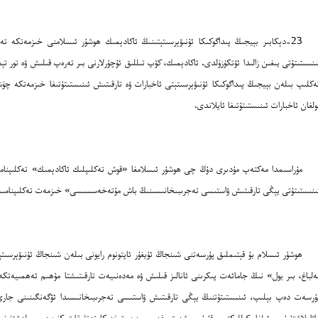
ىنىستىتۇتى يىغىن زالىدا ئۆتكۈزۈلدى. ئاكادېمىك، كۆپ تىللىق ئۇچۇرلارنى بىر تەرەپ قىلىش ۋە تور
ەكلىپ بىلەن بېيجىڭ پىداگوكىكا ئۇنىۋېرسىتېتى ئاخبارات ۋە تارقىتىش ئىنىستىتۇتىغا خىزمەتكە چ
ولغان ئاخبارات ئىنىستىتۇتىغا ئايلاندى.
مۇراسىمدا مەكتەپ مۇدىرى دۇڭ چى ھوشۇر ئىسلامغا «قوش تەكلىپلىك ئاكادېمىك» تەكلىپنامىسى
ىنىستىتۇتى يېڭى تارقىتىش ۋاستىسى تەجرىبىخانىسىنىڭ باش مۇتەخەسسىسى» خىزمەت تەكلىپنامىسىنى تارقاتتى. مۇراسىمغا 60 قا يېقى
ھوشۇر ئىسلام بۇ قېتىملىق پۇرسەتنى شىنجاڭ ئۇيغۇر ئاپتونوم رايونى بىلەن شىنجاڭ ئۇنىۋېرسىتېت
ەلباغ، بىر يول» نىڭ جامائەت پىكرىنى ئانالىز قىلىش ۋە مەدەنىيەت تارقىتىشتا مۇھىم ئەھمىيەتكە
ۇرسەت دەپ بېلىپ، ئىنىستىتۇتنىڭ يېڭى تارقىتىش ۋاستىسى تەجرىبىخانىسىدا ئۆگەنگىنىنى جارى
اۋاملاشتۇرۇپ، ئىلغار كوللېكتىپ قۇرۇپ، شەرق-غەرب پەن-تېخنىكا تەتقىقات كۈچىنى بىرلەشتۈرۈپ