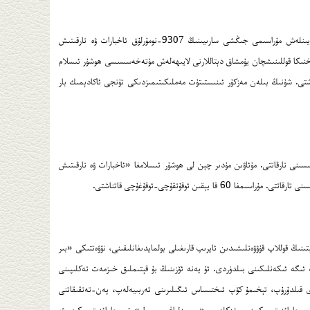
23-دېكابىر بېيجىڭ پىداگوكىكا ئۇنىۋېرسىتېتىنىڭ ئاكادېمىك ھوشۇر ئىسلامنى خىزمەتكە تەيىنلەش مۇراسىمى جىڭشى سارىيىنىڭ 9307-نومۇرلۇق ئاخبارات ۋە تارقىتىش
 تېخنىكا قوللىنىشچان يۇمشاق دېتاللارنى لايىھەلەش مۇتەخەسسىسى ھوشۇر ئىسلام
ۈشتى. شۇنىڭ بىلەن مەزكۇر ئىنىستىتۇت مەملىكىتىمىزدىكى تۇنجى ئاكادېمىك بار
نى تارقاتتى. مۇئاۋىن مۇدىر چېن لى ھوشۇر ئىسلامغا «ئاخبارات ۋە تارقىتىش
ن ئوقۇتقۇچى-ئوقۇغۇچى قاتناشتى.
ىنىڭ قوللاپ قۇۋۋەتلىشىدىن ئايرىپ قارىغىلى بولمايدىغانلىقىنى، نۆۋەتتىكى «بىر
 ئىگە ئىكەنلىكىنى بىلدۈردى. ئۇ يەنە ئۆزىنىڭ بۇ قېتىملىق خىزمەت تەكلىپىنى
 قىلدۇرۇپ، تېخىمۇ كۆپ ئىختىساس ئىگىلىرىنى تەربىيەلەپ، پەن-تەتقىقاتنى
، جامائەت پىكرىنى يېتەكلەپ، «بىر بەلباغ، بىر يول» تور جامائەت پىكرى ۋە