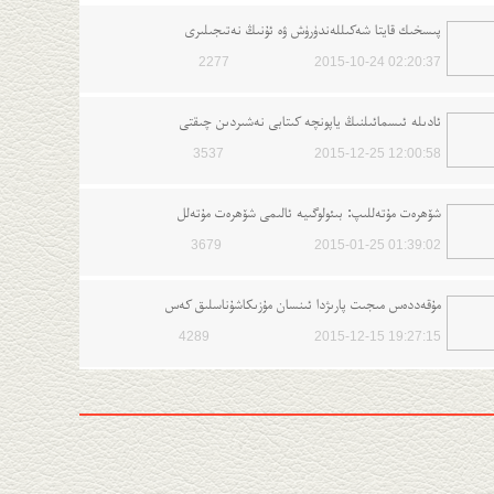
پىسخىك قايتا شەكىللەندۈرۈش ۋە ئۇنىڭ نەتىجىلىرى
2277
2015-10-24 02:20:37
ﺋﺎﺩﯨﻠﻪ ﺋﯩﺴﻤﺎﺋﯩﻠﻨﯩﯔ ﻳﺎﭘﻮﻧﭽﻪ ﻛﯩﺘﺎﺑﻰ ﻧﻪﺷﯩﺮﺩﯨﻦ ﭼﯩﻘﺘﻰ
3537
2015-12-25 12:00:58
شۆھرەت مۇتەللىپ: بىئولوگىيە ئالىمى شۆھرەت مۇتەلل
3679
2015-01-25 01:39:02
مۇقەددەس مىجىت پارىژدا ئىنسان مۇزىكاشۇناسلىق كەس
4289
2015-12-15 19:27:15