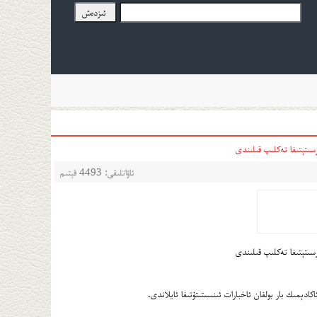
سىتېتىغا تەكلىپ قىلىندى
ئاۋاتلىقى: 4493 قېتىم
سىتېتىغا تەكلىپ قىلىندى
ادېمىك بار بولغان ئاخبارات ئىنىستىتۇتىغا ئايلاندى.