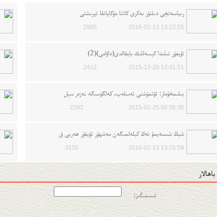
ﺭﯨﻴﺎﺳﻪﺗﭽﻰ ﺩﯨﻠﻨﯘﺭ ﺑﻪﻛﺮﻯ ﻛﺎﺗﺘﺎ ﻣﯘﻛﺎﭘﺎﺗﻘﺎ ﺋﯧﺮﯨﺸﺘﻰ
2985
2016-01-13 13:22:55
ئۇيغۇر تىلىدا كېسەللىك بايقالدى(داۋامى)(2)
2412
2015-12-28 12:41:51
بىلىمخۇمار: ئۆتمۈشنى ئەسلەپ، كەلگۈسىگە نەزەر سېل
2292
2015-01-25 00:36:36
شېڭ شىسەيمۇ تەڭ كېلەلمىگەن مەشھۇر ئۇيغۇر ھەربى ق
3155
2016-02-13 13:25:59
باھالار
ئىسمىڭىز: