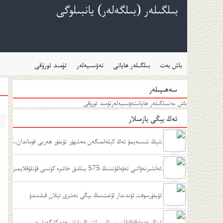
بىلگىلەر (بىلگەلەر) يانبىلوگى
باش بەت
بىلگىلەر ھاياتى
تەۋسىيەلەر
ئۈمىد ئورۇقى
سەھىپىلەر
باش بەت
بىلگىلەر ھاياتى
تەۋسىيەلەر
ئۈمىد ئورۇقى
ئەڭ يېڭى يازمىلار
شېڭ شىسەيمۇ تەڭ كېلەلمىگەن مەشھۇر ئۇيغۇر ھەربى قوماندان..
.
ئەلشىرنەۋائىي تەۋەللۇتىنىڭ 575 يىللىق خاتىرە كۈنىنى قۇتلۇقلايمىز
ﺋﯘﻳﻐﯘﺭﺳﻮﻓﺖ ﺋﯜﻧﺪﯨﺪﺍﺭ ﻟﯘﻏﯩﺘﯩﻨﯩﯔ ﻳﯧﯖﻰ ﻧﻪﺷﺮﻯ ﺋﯧﻼﻥ ﻗﯩﻠﯩﻨﯩﺪﯗ
ﺋﯩﺘﺎﻟﯩﻴﻪﺩﻩﺋﻮﻗﯘﯞﺍﺗﻘﺎﻥ ﺑﯩﺮ ﺋﺎﺳﭙﯩﺮﺍﻧﺘﻨﯩﯔ ﻳﺎﭘﯘﻧﯩﻴﻪﺩﻩ ﻛﯚﺭﮔﻪﻧﻠﯩﺮﻯ