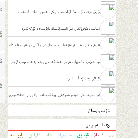
ﺋﯘﻳﻐﯘﺭﺳﻮﻓﺖ ﺋﯜﻧﺪﯨﺪﺍﺭ ﻟﯘﻏﯩﺘﯩﻨﯩﯔ ﻳﯧﯖﻰ ﻧﻪﺷﺮﻯ ﺋﯧﻼﻥ ﻗﯩﻠﯩﻨﯩﺪﯗ
ﺋﯩﺘﺎﻟﯩﻴﻪﺩﻩﺋﻮﻗﯘﯞﺍﺗﻘﺎﻥ ﺑﯩﺮ ﺋﺎﺳﭙﯩﺮﺍﻧﺘﻨﯩﯔ ﻳﺎﭘﯘﻧﯩﻴﻪﺩﻩ ﻛﯚﺭﮔﻪﻧﻠﯩﺮﻯ
ئۇيغۇرلارنى دۇنياغاتونۇتۋاتقان چمپيۇنلارتىزىملكى سۆيۈنۈپ تارقىتڭ
تېز خەۋەر: خالمۇرات غوپۇر مەملىكەت بويىچە يەنە شەرەپ قۇچتى
ئۇيغۇرسوفت ۋە 1 مىليارد
ﻓﯩﺮﺍﻧﺴﯩﻴﻪﺩﯨﻜﻰ ﺋﯘﻳﻐﯘﺭ ﺷﯩﺮﻛﯩﺘﻰ ﺟﯘﯕﮕﻮ ﺑﯩﻠﻪﻥ ﻳﺎﯞﺭﻭﭘﺎﻧﻰ ﺗﯘﺗﺎﺷﺘﯘﺭﺩﻯ
ئاۋات يازمىلار
Tag لەر رېتى
ياپونىيە
ئىملا
قۇتلۇق
ھامىلىدارلىق
خالمۇرات
ھونلار