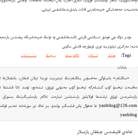
ەدەنىيەت جەھەتتىكى خىزمەتلەرنى قانات يايدۇرىدىغانلىقىنى ئېيتتى.
مۇدىر دۇڭ چى ھوشۇر ئىسلامنى قارشى ئالىدىغانلىقىنى ۋە ئۇنىڭ خىزمەتلىرىگە يېقىندىن ياردەمد
ەنبە: مەركىزى تېلېۋىزىيە تورى ئۇيغۇرچە قانىلى سالونى
Tags:
ھوشۇر
ئىسلام
ئاكادېمىك
بېيجىڭ
ئىنىستىتۇت
بايانات
«بىلگىلەر» يانبىلوگى مەخسۇس بىلگىلەرنىڭ ئېنتېرنېت تورىدا ئېلان قىلغان، باشقىلارغا ئ
مەقسەت تېخىمۇ كۆپ كىشىلەرگە تېخىمۇ كۆپ مەنىۋىي ئوزۇق، ئىشەنچ، ئۈمىد ئاتا قىلىشقا ئۈند
يازمىلىرىدىن ئوزۇق ئېلىشىغا قولايلىق يارىتىشتىن ئىبارەت. ئەگەر يازمىلىرىڭىزنىڭ بىسوراق 
yanbilog
تەلەي قاپىقىدىن چىققان يازمىلار