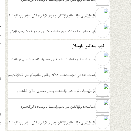
ئۇيغۇرلارنى دۇنياغاتونۇتۋاتقان چمپيۇنلارتىزىملكى سۆيۈنۈپ تارقىتڭ
ئ
تېز خەۋەر: خالمۇرات غوپۇر مەملىكەت بويىچە يەنە شەرەپ قۇچتى
ت
ب
كۆپ باھالىق يازمىلار
شېڭ شىسەيمۇ تەڭ كېلەلمىگەن مەشھۇر ئۇيغۇر ھەربى قوماندان..
.
ئەلشىرنەۋائىي تەۋەللۇتىنىڭ 575 يىللىق خاتىرە كۈنىنى قۇتلۇقلايمىز
ئ
ﺋﯘﻳﻐﯘﺭﺳﻮﻓﺖ ﺋﯜﻧﺪﯨﺪﺍﺭ ﻟﯘﻏﯩﺘﯩﻨﯩﯔ ﻳﯧﯖﻰ ﻧﻪﺷﺮﻯ ﺋﯧﻼﻥ ﻗﯩﻠﯩﻨﯩﺪﯗ
ﺋﯩﺘﺎﻟﯩﻴﻪﺩﻩﺋﻮﻗﯘﯞﺍﺗﻘﺎﻥ ﺑﯩﺮ ﺋﺎﺳﭙﯩﺮﺍﻧﺘﻨﯩﯔ ﻳﺎﭘﯘﻧﯩﻴﻪﺩﻩ ﻛﯚﺭﮔﻪﻧﻠﯩﺮﻯ
ب
ئۇيغۇرلارنى دۇنياغاتونۇتۋاتقان چمپيۇنلارتىزىملكى سۆيۈنۈپ تارقىتڭ
پ
د