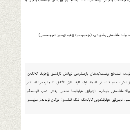
ە بولىدىغانلىقىنى بىلدۈردى. (مۇخبىرىمىز: زۆھرە تۇرسۇن تەرجىمىسى)
ۈمىد، ئىشەنچ بېغىشلايدىغان يازمىلىرىنى توپلاش ئارقىلىق ۋۇجۇدقا كەلگەن.
ەش، ھەم كىشىلەرنىڭ يانبىلوگ ئارقىلىقلار داڭلىق ئالىملىرىمىزنىڭ نادىر
يوللانغانلىقىنى بايقاپ، ئاپتورلۇق ھوقۇقۇمغا دەخلى يەتتى دەپ قارىسىڭىز
yanbilog@126.com غا ئەھۋال پاش قىلسىڭىز بولىدۇ، بىز ئەڭ تېز سۈرئەتتە تەدبىر قوللىنىپ، ئاپتورلۇق ھوقۇقىڭىزنى كاپالەتكە ئىگە قىلىمىز! ئورگان ئۈندىدار سۇپىمىز: