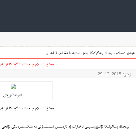
ھوشۇر ئىسلام بېيجىڭ پىداگوكىكا ئۇنىۋېرسىتېتىغا تەكلىپ قىلىندى
ھوشۇر ئىسلام بېيجىڭ پىداگوكىكا ئۇنىۋېر
ۋاقتى: 2015-12-29
يانفوندا كۆرۈش
ھوشۇر ئىسلام بېيجىڭ پىداگوكىكا ئۇنىۋېر
بېيجىڭ پىداگوكىكا ئۇنىۋېرسىتېتى ئاخبارات ۋە تارقىتىش ئىنىستىتۇتى مەملىكىتىمىزدىكى تۇنجى ئاك