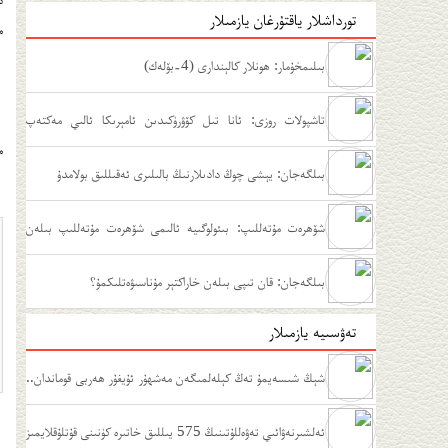
تورداشلار ياقتۇرغان يازمىلار
م
بىلىمخۇمار: ھونلار كالېندارى (4-بۆلەك)
تاشپولات روزى: ئانا تىل كۆۋرۈكىدىن ئامېرىكا ئالىي مەكتەپ
م
مۇدىرلىقىغىچە
بىلگەجان: يېشى چوڭ دادىلارنىڭ بالىلىرى ئەقىللىق بولامدۇ
شۆھرەت مۇتەللىپ: بىئولوگىيە ئالىمى شۆھرەت مۇتەللىپ بىلەن
سۆھبەت
بىلگەجان: قان تىپى بىلەن خاراكتېر مۇناسىۋەتلىكمۇ؟
تەۋسىيە يازمىلار
شېڭ شىسەيمۇ تەڭ كېلەلمىگەن مەشھۇر ئۇيغۇر ھەربى قوماندان..
.
ئەلشىرنەۋائىي تەۋەللۇتىنىڭ 575 يىللىق خاتىرە كۈنىنى قۇتلۇقلايمىز