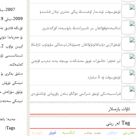
2007-ﻳﯩﻠﻰ 11-ﺋﺎﻳﺪﺍ ﮔﯘﺍﯕﺪﯗﯓ ﺗﯧﻠﯧﯟﯨﻴﻪ ﺋﯩﺴﺘﺎﻧﺴﯩﺴﯩﺪﺍ ﺋﯜﭺ ﺋﺎﻳﻠﯩﻖ ﺑﯩﻠﯩﻢ ﺋﺎﺷﯘﺭﯗﺵ ﺷﻪﺭﯨﭙﯩﮕﻪ ﺋﯧﺮﯨﺸﺘﻰ.
ﺋﯘﻳﻐﯘﺭﺳﻮﻓﺖ ﺋﯜﻧﺪﯨﺪﺍﺭ ﻟﯘﻏﯩﺘﯩﻨﯩﯔ ﻳﯧﯖﻰ ﻧﻪﺷﺮﻯ ﺋﯧﻼﻥ ﻗﯩﻠﯩﻨﯩﺪﯗ
9
ﺋﯩﺘﺎﻟﯩﻴﻪﺩﻩﺋﻮﻗﯘﯞﺍﺗﻘﺎﻥ ﺑﯩﺮ ﺋﺎﺳﭙﯩﺮﺍﻧﺘﻨﯩﯔ ﻳﺎﭘﯘﻧﯩﻴﻪﺩﻩ ﻛﯚﺭﮔﻪﻧﻠﯩﺮﻯ
ﺋﯚﺯﯨﮕﻪ ﻗﺎﺗﺘﯩﻖ ﺗ
ﺑﯘ ﺟﻪﺭﻳﺎﻧﺪﺍ ﺷﯘﻧﻰ
ئۇيغۇرلارنى دۇنياغاتونۇتۋاتقان چمپيۇنلارتىزىملكى سۆيۈنۈپ تارقىتڭ
ﻛ
ﺋﯩﺴﺘﺎﻧﺴﯩﺴﻰ ﺋﯘﻳﻐ
تېز خەۋەر: خالمۇرات غوپۇر مەملىكەت بويىچە يەنە شەرەپ قۇچتى
ﻛﻪﻟﻤﻪﻛﺘﻪ.
ئۇيغۇرسوفت ۋە 1 مىليارد
ﻓﯩﺮﺍﻧﺴﯩﻴﻪﺩﯨﻜﻰ ﺋﯘﻳﻐﯘﺭ ﺷﯩﺮﻛﯩﺘﻰ ﺟﯘﯕﮕﻮ ﺑﯩﻠﻪﻥ ﻳﺎﯞﺭﻭﭘﺎﻧﻰ ﺗﯘﺗﺎﺷﺘﯘﺭﺩﻯ
ﺗﯩﭙﺘﯩﻜﻰ ﺳﻪﻧﺌﻪﺕ 
ئاۋات يازمىلار
مەنبە: باغ
Tag لەر رېتى
Tags:
غوپۇر
دولقۇن
ياپونىيە
لىكسىيە
ھەرزىتى
شۆھرەت مۇتەللىپ