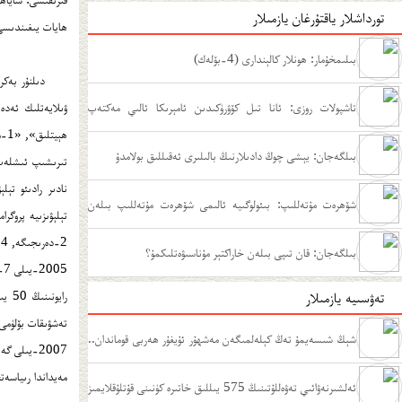
تورداشلار ياقتۇرغان يازمىلار
ﮪﺎﻳﺎﺕ ﻳﯩﻐﯩﻨﺪﯨﺴﻰ
بىلىمخۇمار: ھونلار كالېندارى (4-بۆلەك)
ﺩﯨﻠﻨﯘﺭ ﺑﻪﻛﺮ
تاشپولات روزى: ئانا تىل كۆۋرۈكىدىن ئامېرىكا ئالىي مەكتەپ
ﯞﯨﻼﻳﻪﺗﻠﯩﻚ ﺋﻪﺩﻩﺑ
ﮪﯧ
مۇدىرلىقىغىچە
بىلگەجان: يېشى چوڭ دادىلارنىڭ بالىلىرى ئەقىللىق بولامدۇ
شۆھرەت مۇتەللىپ: بىئولوگىيە ئالىمى شۆھرەت مۇتەللىپ بىلەن
2-ﺩﻩﺭﯨﺠﯩﮕﻪ, 2004-ﻳﯩﻠﻰ ﻣﻪﻣﻠﯩﻜﻪﺕ ﺑﻮﻳﯩﭽﻪ 6-ﻧﯚﯞﻩﺗﻠﯩﻚ ﺋﯘﻳﻐﯘﺭﭼﻪ, ﻗﺎﺯﺍﻗﭽﻪ, ﻗﯩﺮﻏﯩﺰﭼﻪ ﻧﺎﺩﯨﺮ ﺭﺍﺩﯨﺌﻮ ﺗﯧﻠﯧﯟﯨﺰﯨﻴﻪ ﭘﺮﻭﮔﺮﺍﻣﻤﯩﻠﯩﯩﻨﻰ ﺑﺎﮪﺎﻻﺷﺘﺎ 1-ﺩﻩﺭﯨﺠﯩﻠﯩﻚ ﻣﯘﻛﺎﭘﺎﺗﻘﺎ ﺋﯧﺮﯨﺸﻜﻪﻥ.
سۆھبەت
بىلگەجان: قان تىپى بىلەن خاراكتېر مۇناسىۋەتلىكمۇ؟
تەۋسىيە يازمىلار
ﺗﻪﺷﯟﯨﻘﺎﺕ ﺑﯚﻟﯜﻣﻰ
شېڭ شىسەيمۇ تەڭ كېلەلمىگەن مەشھۇر ئۇيغۇر ھەربى قوماندان..
2007-ﻳﯩﻠﻰ
ﻣﻪﻳﺪﺍﻧﺪﺍ ﺭﯨﻴﺎﺳﻪ
.
ئەلشىرنەۋائىي تەۋەللۇتىنىڭ 575 يىللىق خاتىرە كۈنىنى قۇتلۇقلايمىز