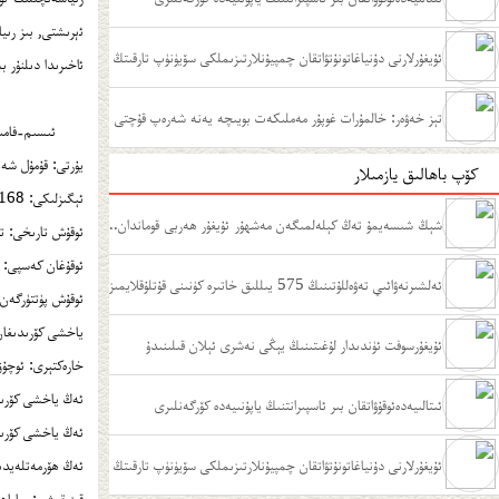
ﺋ‍ﯦﺮﯨﺸﺘﻰ, ﺑﯩﺰ ﺭﯨ
ئۇيغۇرلارنى دۇنياغاتونۇتۋاتقان چمپيۇنلارتىزىملكى سۆيۈنۈپ تارقىتڭ
ﺋ‍ﺍﺧﯩﺮﯨﺪﺍ ﺩﯨﻠﻨﯘﺭ 
تېز خەۋەر: خالمۇرات غوپۇر مەملىكەت بويىچە يەنە شەرەپ قۇچتى
ﺋﯩﺴﯩﻢ-ﻓﺎﻣﯩ
ﻳﯘﺭﺗﻰ: ﻗﯘﻣﯘﻝ ﺷﻪ
كۆپ باھالىق يازمىلار
ﺋﯧﮕﯩﺰﻟﯩﻜﻰ: 168 ﺳﺎﻧﺘﯩﻤﯧﺘﯩﺮ
شېڭ شىسەيمۇ تەڭ كېلەلمىگەن مەشھۇر ئۇيغۇر ھەربى قوماندان..
ﺋﻮﻗﯘﺵ ﺗﺎﺭﯨﺨﻰ: ﺗ
ﺋﻮﻗﯘﻏﺎﻥ ﻛﻪﺳﭙﻰ: ﺭ
.
ئەلشىرنەۋائىي تەۋەللۇتىنىڭ 575 يىللىق خاتىرە كۈنىنى قۇتلۇقلايمىز
ﺋﻮﻗﯘﺵ ﭘﯜﺗﺘﯜﺭﮔﻪﻥ
ﻳﺎﺧﺸﻰ ﻛﯚﺭﯨﺪﯨﻐﺎﻥ 
ﺋﯘﻳﻐﯘﺭﺳﻮﻓﺖ ﺋﯜﻧﺪﯨﺪﺍﺭ ﻟﯘﻏﯩﺘﯩﻨﯩﯔ ﻳﯧﯖﻰ ﻧﻪﺷﺮﻯ ﺋﯧﻼﻥ ﻗﯩﻠﯩﻨﯩﺪﯗ
ﺧﺎﺭﻩﻛﺘﯧﺮﻯ: ﺋﻮﭼﯘ
ﺋﻪﯓ ﻳﺎﺧﺸﻰ ﻛﯚﺭﯨﺪﯨ
ﺋﯩﺘﺎﻟﯩﻴﻪﺩﻩﺋﻮﻗﯘﯞﺍﺗﻘﺎﻥ ﺑﯩﺮ ﺋﺎﺳﭙﯩﺮﺍﻧﺘﻨﯩﯔ ﻳﺎﭘﯘﻧﯩﻴﻪﺩﻩ ﻛﯚﺭﮔﻪﻧﻠﯩﺮﻯ
ﺋﻪﯓ ﻳﺎﺧﺸﻰ ﻛﯚﺭﯨﺪ
ئۇيغۇرلارنى دۇنياغاتونۇتۋاتقان چمپيۇنلارتىزىملكى سۆيۈنۈپ تارقىتڭ
ﺋﻪﯓ ﮪﯚﺭﻣﻪﺗﻠﻪﻳﺪﯨ
ﻗﯩﺰﯨﻘﯩﺸﻰ: ﺳﺎﻳﺎ