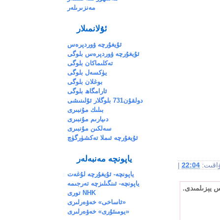
مەنزىرىلەر
ئۇلانمىلار
ئۇيغۇرچە ۋوردپرەس
ئۇيغۇرچە ۋوردپرەس بلوگى
تەكلىماكان بلوگى
يۈكسەل بلوگى
بوغلان بلوگى
ئارامگاھ بلوگى
دولقۇن731 بلوگلار ئۇلىنىشى
بىلىك مۇنبىرى
دىيارىم مۇنبىرى
سەلكىن مۇنبىرى
ئۇيغۇرچە ئىملا تەكشۈرگۈچ
ياپونچە مەنبەلەر
ۋاقىت:
22:04
|
ياپونچە- ئۇيغۇرچە لۇغەت
ياپونچە- ئىنگىلىزچە تەرجىمە
س يېزىلمىدى.
NHK تورى
«ئاساخى» خەۋەرلىرى
«يومىئۇرى» خەۋەرلىرى