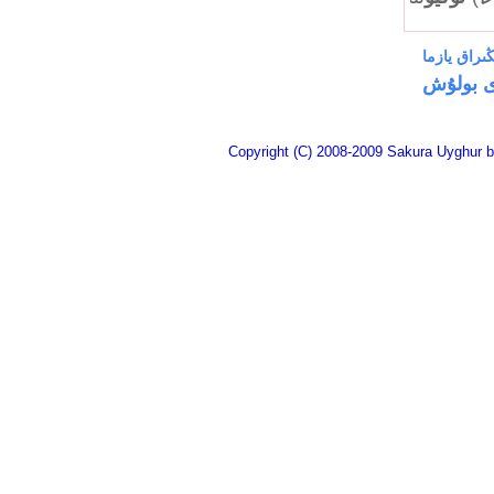
ڭىراق يازما
 بولۇش