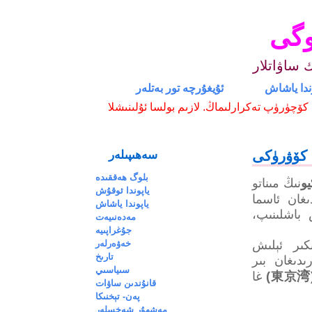
وگى
ك ساۋاتلار
وندا ياشاش
ئۇيغۇرچە تور بەتلەر
چۈرۈپ تەكرارلىماڭ. لازىم بولسا ئۇلىنىشلا
كۆۋرۈكى
سەھىپىلەر
بلوگ ھەققىدە
يو
نىڭ مىناتو
ياپوندا ئوقۇش
ىغان ئاسما
ياپوندا ياشاش
لى) قۇرۇلۇش باشلىنىپ،
مەدەنىيەت
جۇغراپىيە
خەۋەرلەر
كىر ئېلىش
تارىخ
ىدىغان بىر
سىياسىي
湾
)
غا
قانۇندىن ساۋات
پەن- تېخنىكا
مەشھۇر شەخسلەر