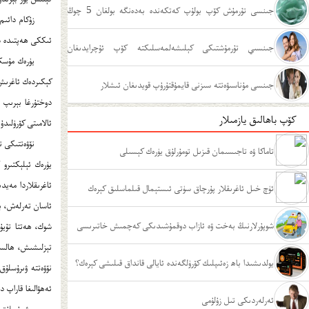
جىنسى تۇرمۇش كۆپ بولۇپ كەتكەندە بەدەنگە بولغان 5 چوڭ
زۇكام دائىم
ئىككى ھەپتىدە سا
زىيىنى
جىنسىي تۇرمۇشتىكى كېلىشەلمەسلىكتە كۆپ ئۇچرايدىغان
يۈرەك مۇسكۇ
كېكىردەك ئاغرىش،
ئەھۋاللار
جىنسى مۇناسىۋەتتە سىزنى قايمۇقتۇرۇپ قويدىغان ئىشلار
دوختۇرغا بېرىپ ت
كۆپ باھالىق يازمىلار
ئالامىتى كۆرۈلىدۇ
نۆۋەتتىكى ت
تاماكا ۋە تاجىسىمان قىزىل تومۇرلۇق يۈرەك كېسىلى
يۈرەك ئېلېكتىرو 
ئاغرىقلاردا مەي
ئۈچ خىل ئاغرىقلار پۇرچاق سۈتى ئىستېمال قىلماسلىق كېرەك
ئاسان تەرلەش، با
شوپۇرلارنىڭ بەخت ۋە ئازاب دوقمۇشىدىكى كەچمىش خاتىرىسى
شوك، ھەتتا تۇيۇ
تېزلىشىش، ھالسى
يولدىشىدا باھ زەئىپلىك كۆرۈلگەندە ئايالى قانداق قىلىشى كېرەك؟
نۆۋەتتە ۋىرۇسلۇق
ئەھۋالىغا قاراپ 
ئەرلەردىكى تىل زۇلۇمى
ۋىرۇسلۇق يۈ