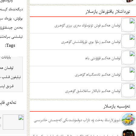
دېگەندەك كېسەل ئ
تورداشلار ياقتۇرغان يازمىلار
بولۇش، يۈرەك سې
لوقمان ھەكىم قوش ئۈنۈملۈك مەزى بېزى گۆھىرى
بەدەن چېنىقتۇرۇ
ئېلىشنى بىرلەشتۈرۈش، مۇۋاپىق ئوزۇق
لوقمان ھەكىم زىلۋا بوي ئۇرۇقلىتىش گۆھىرى
Tags:
بايانات
لوقمان ھەكىم قۇۋۋىتى باھ
لوقمان ھەكىم ئادەمگىياھ گۆھىرى
تېلېفون قىلىپ س
قىزىق لېنىيە تېلېفون نومۇرلى
لوقمان ھەكىم ئاياللار ساغلاملىق گۆھىرى
تەلەي قاپى
تەۋسىيە يازمىلار
ب
شوپۇرلارنىڭ بەخت ۋە ئازاب دوقمۇشىدىكى كەچمىش خاتىرىسى
9