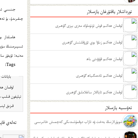
جىنسىي ئىق
تورداشلار ياقتۇرغان يازمىلار
چىقىرىدۇ، بۇ ئەھ
لوقمان ھەكىم قوش ئۈنۈملۈك مەزى بېزى گۆھىرى
ھامىلدار ب
لوقمان ھەكىم زىلۋا بوي ئۇرۇقلىتىش گۆھىرى
ئىسپىرمىنىڭ سۈپى
مەنبە: ئۇيغۇر سا
لوقمان ھەكىم قۇۋۋىتى باھ
Tags:
لوقمان ھەكىم ئادەمگىياھ گۆھىرى
بايانات
لوقمان ھەكىم ئاياللار ساغلاملىق گۆھىرى
تېلېفون قىلىپ س
قىزىق لېنىيە تېلېفون نومۇرلى
تەۋسىيە يازمىلار
شوپۇرلارنىڭ بەخت ۋە ئازاب دوقمۇشىدىكى كەچمىش خاتىرىسى
تەلەي قاپى
م