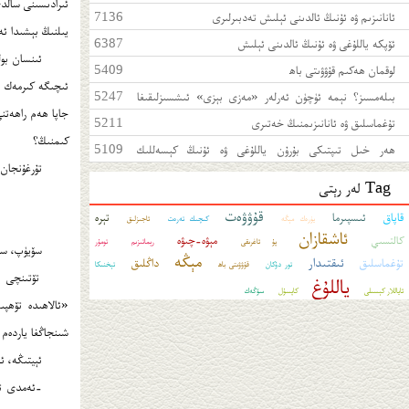
ئانانىزىم ۋە ئۇنىڭ ئالدىنى ئېلىش تەدبىرلىرى
7136
يىلنىڭ بېشىدا ئە
ئۆپكە ياللۇغى ۋە ئۇنىڭ ئالدىنى ئېلىش
6387
ئىنسان بول
لوقمان ھەكىم قۇۋۋىتى باھ
5409
ئىچىگە كىرمەك ئ
بىلەمسىز؟ نېمە ئۈچۈن ئەرلەر «مەزى بېزى» ئىشسىزلىقىغا
5247
جاپا ھەم راھەتنى
بەرداشلىق بېرەلمەيدۇ؟
تۇغماسلىق ۋە ئانانىزىمنىڭ خەتىرى
5211
كىمنىڭ؟
ھەر خىل تىپتىكى بۇرۇن ياللۇغى ۋە ئۇنىڭ كېسەللىك
5109
تۇرغۇنجان ش
ئالامەتلىرى
Tag لەر رېتى
قۇۋۋەت
قاپاق
ئىسپىرما
تېرە
يۈرەك مېڭە
كىچىك تەرەت
ئاجىزلىق
ئاشقازان
مېۋە-چىۋە
كالتسىي
پۇ ئاغرىقى
رېماتىزىم
تومۇر
سۆيۈپ، سۆي
مېڭە
ئىقتىدار
تۇغماسلىق
داڭلىق
تور دۇكان
قۇۋۋىتى باھ
تېخنىكا
ياللۇغ
ئاياللار كېسىلى
كاپسۇل
سۆڭەك
«ئالاھىدە تۆھپى
شىنجاڭغا ياردەم 
ئېيتىڭە، ئە
-ئەمدى تېخ