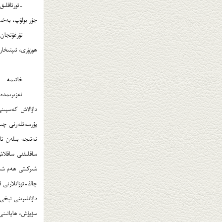
-ئورتاقلىق 
جۈر بولۇپ، بەخت ل
تۇرغۇنجان ۋ
ھوزۇرى، ئىپتىخار
خاتىمە
نەتىجە بىلەن تام
ساقلىقنى ساقلاش
شىركىتى ھەم شىپا
چاڭ-توزانلارنى 
سۆيۈش، ھاياتىنى،