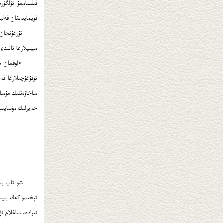
قىلساممۇ ئۈلگۈر
قويمايدىغان قەلبل
مېيىپلارغا ئاتىد
ئوقۇغۇچىلارغا قە
خەيرلىك مۇساپىسى
شۇ تاپ بىز 
تېخىمۇ كەڭ يېيىل
ئىرادە، ساغلام ئ