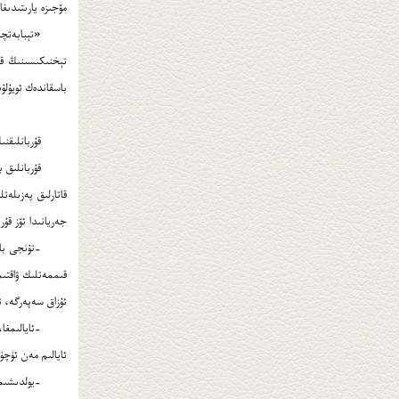
مۆجىزە يارىتىدىغا
«تېبابەتچى
تېخنىكىسىنىڭ قا
باسقاندەك ئويۇل
قۇربانلىقنى
قۇربانلىق ب
قاتارلىق پەزىلەت
جەريانىدا ئۆز قۇر
ئۇزاق سەپەرگە، ت
-ئايالىمغا،
ئايالىم مەن ئۈچۈ
-يولدىشىمنى