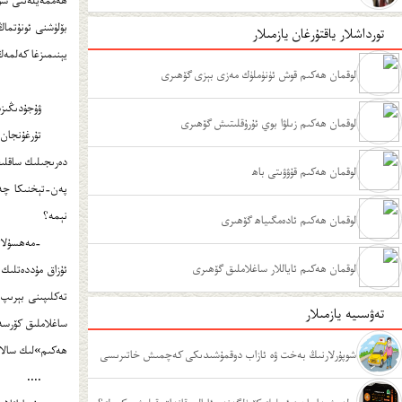
بۆلۈشنى ئونۇتماڭ
تورداشلار ياقتۇرغان يازمىلار
يېنىمىزغا كەلمە
لوقمان ھەكىم قوش ئۈنۈملۈك مەزى بېزى گۆھىرى
ۋۇجۇدىڭىزد
لوقمان ھەكىم زىلۋا بوي ئۇرۇقلىتىش گۆھىرى
تۇرغۇنجان 
دەرىجىلىك ساقلى
لوقمان ھەكىم قۇۋۋىتى باھ
پەن-تېخنىكا چەك
نېمە؟
لوقمان ھەكىم ئادەمگىياھ گۆھىرى
-مەھسۇلاتلى
لوقمان ھەكىم ئاياللار ساغلاملىق گۆھىرى
ئۇزاق مۇددەتلىك
تەكلىپىنى بېرىپ
تەۋسىيە يازمىلار
ساغلاملىق كۆرسەت
ھەكىم»لىك سالاھ
شوپۇرلارنىڭ بەخت ۋە ئازاب دوقمۇشىدىكى كەچمىش خاتىرىسى
....