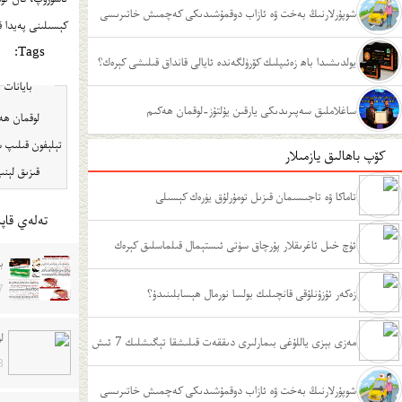
شوپۇرلارنىڭ بەخت ۋە ئازاب دوقمۇشىدىكى كەچمىش خاتىرىسى
كېسىلىنى پەيدا ق
Tags:
يولدىشىدا باھ زەئىپلىك كۆرۈلگەندە ئايالى قانداق قىلىشى كېرەك؟
بايانات
ساغلاملىق سەپىرىدىكى يارقىن يۇلتۇز-لوقمان ھەكىم
تېلېفون قىلىپ س
كۆپ باھالىق يازمىلار
قىزىق لېنىيە ت
تاماكا ۋە تاجىسىمان قىزىل تومۇرلۇق يۈرەك كېسىلى
تەلەي قاپى
ئۈچ خىل ئاغرىقلار پۇرچاق سۈتى ئىستېمال قىلماسلىق كېرەك
ب
7
زەكەر ئۇزۇنلۇقى قانچىلىك بولسا نورمال ھېسابلىنىدۇ؟
ل
مەزى بېزى ياللۇغى بىمارلىرى دىققەت قىلىشقا تېگىشلىك 7 ئىش
8
شوپۇرلارنىڭ بەخت ۋە ئازاب دوقمۇشىدىكى كەچمىش خاتىرىسى