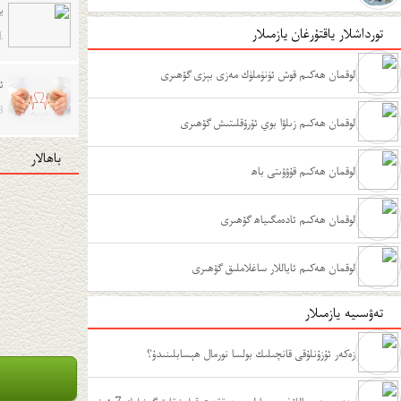
ي
تورداشلار ياقتۇرغان يازمىلار
1
لوقمان ھەكىم قوش ئۈنۈملۈك مەزى بېزى گۆھىرى
ئ
8
لوقمان ھەكىم زىلۋا بوي ئۇرۇقلىتىش گۆھىرى
باھالار
لوقمان ھەكىم قۇۋۋىتى باھ
لوقمان ھەكىم ئادەمگىياھ گۆھىرى
لوقمان ھەكىم ئاياللار ساغلاملىق گۆھىرى
تەۋسىيە يازمىلار
زەكەر ئۇزۇنلۇقى قانچىلىك بولسا نورمال ھېسابلىنىدۇ؟