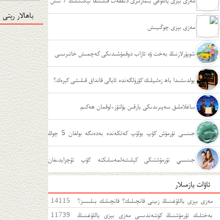
مەزى بېزى ياللۇغى بىمارلىرى دىققەت قىلىشقا تېگىشلىك 7 ئىش
باھالار رېتى
مەزى بېزى چوڭىيىش
شوپۇرلارنىڭ بەخت ۋە ئازاب دوقمۇشىدىكى كەچمىش خاتىرىسى
يولدىشىدا باھ زەئىپلىك كۆرۈلگەندە ئايالى قانداق قىلىشى كېرەك؟
ساغلاملىق سەپىرىدىكى يارقىن يۇلتۇز-لوقمان ھەكىم
جىنسى تۇرمۇش كۆپ بولۇپ كەتكەندە بەدەنگە بولغان 5 چوڭ
زىيىنى
جىنسىي تۇرمۇشتىكى كېلىشەلمەسلىكتە كۆپ ئۇچرايدىغان
ئاۋات يازمىلار
ئەھۋاللار
مەزى بېزى ياللۇغىنىڭ زىينى قانچىلىك؟ قانچىلىك بىلىسىز؟
14115
مەزى بېزى ياللۇغىغا قەتئى سەل قارىماڭ!
بەختلىك تۇرمۇشنىڭ كۈشەندىسى مەزى بېزى ياللۇغىنىڭ
11739