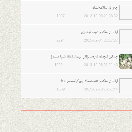
چاي ۋە سالامەتلىك
1007
2013-12-08 21:38:32
لوقمان ھەكىم ئۇيقۇ گۆھىرى
2294
2015-02-04 01:17:37
چامغۇر كىچىك تەرەت راۋان بولماسلىققا شىپا قىلىدۇ
1302
2013-12-08 02:21:43
لوقمان ھەكىم «ئىقتىساد پىروگراممىسى»دا
1509
2015-02-13 15:51:44