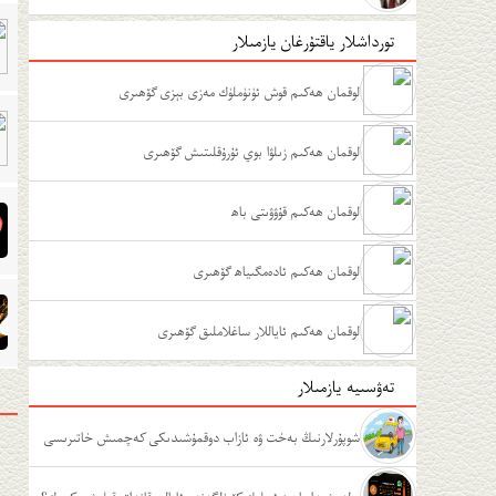
تورداشلار ياقتۇرغان يازمىلار
لوقمان ھەكىم قوش ئۈنۈملۈك مەزى بېزى گۆھىرى
لوقمان ھەكىم زىلۋا بوي ئۇرۇقلىتىش گۆھىرى
لوقمان ھەكىم قۇۋۋىتى باھ
لوقمان ھەكىم ئادەمگىياھ گۆھىرى
لوقمان ھەكىم ئاياللار ساغلاملىق گۆھىرى
تەۋسىيە يازمىلار
شوپۇرلارنىڭ بەخت ۋە ئازاب دوقمۇشىدىكى كەچمىش خاتىرىسى