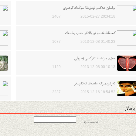
لوقمان ھەكىم ئومۇرتقا سۆڭەك گۆھىرى
2407
2015-02-27 20:34:18
كەمقانلىقنىمۇ ئورۇقلاش دەپ بىلمەك
1077
2013-12-08 01:40:23
مەزى بېزىنىڭ تەركىبى ۋە رولى
1129
2013-12-08 00:10:13
ئەرلىرىمىزگە مايدەك تەكلىپلەر
2237
2015-12-16 18:54:52
باھالار
ئىسمىڭىز: