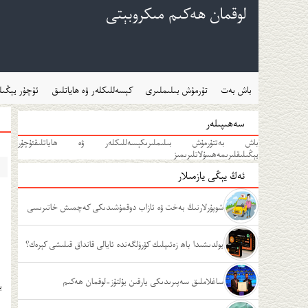
لوقمان ھەكىم مىكروبېتى
باش بەت
تۇرمۇش بىلىملىرى
كېسەللىكلەر ۋە ھاياتلىق
ئۇچۇر يېڭىل
سەھىپىلەر
باش بەت
تۇرمۇش بىلىملىرى
كېسەللىكلەر ۋە ھاياتلىق
ئۇچۇر
يېڭىلىقلىرى
مەھسۇلاتلىرىمىز
ئەڭ يېڭى يازمىلار
شوپۇرلارنىڭ بەخت ۋە ئازاب دوقمۇشىدىكى كەچمىش خاتىرىسى
يولدىشىدا باھ زەئىپلىك كۆرۈلگەندە ئايالى قانداق قىلىشى كېرەك؟
ساغلاملىق سەپىرىدىكى يارقىن يۇلتۇز-لوقمان ھەكىم
ي