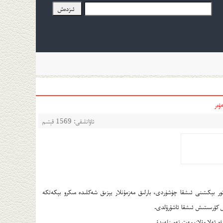
ۋەر
ئاۋاتلىقى: 1569 قېتىم
تور بېكىتىنى ئىشقا چۈشۈردى، بارلىق مەزمۇنلار يېزىق شەكلىدە مىكرو بېكەتكە
ال كۆرسىتىش ئىشقا ئاشۇرۇلدى.
ە ئەلا مۇلازىمەت تەمىنلەيدۇ.