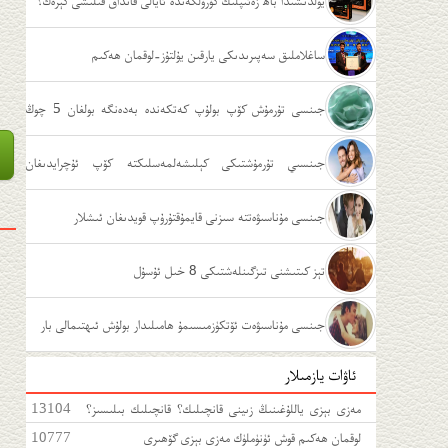
يولدىشىدا باھ زەئىپلىك كۆرۈلگەندە ئايالى قانداق قىلىشى كېرەك؟
ساغلاملىق سەپىرىدىكى يارقىن يۇلتۇز-لوقمان ھەكىم
جىنسى تۇرمۇش كۆپ بولۇپ كەتكەندە بەدەنگە بولغان 5 چوڭ
زىيىنى
جىنسىي تۇرمۇشتىكى كېلىشەلمەسلىكتە كۆپ ئۇچرايدىغان
ئەھۋاللار
جىنسى مۇناسىۋەتتە سىزنى قايمۇقتۇرۇپ قويدىغان ئىشلار
تېز كىتىشنى تىزگىنلەشتىكى 8 خىل ئۇسۇل
جىنسى مۇناسىۋەت ئۆتكۈزمىسىمۇ ھامىلىدار بولۇش ئىھتىمالى بار
ئاۋات يازمىلار
مەزى بېزى ياللۇغىنىڭ زىينى قانچىلىك؟ قانچىلىك بىلىسىز؟
13104
مەزى بېزى ياللۇغىغا قەتئى سەل قارىماڭ!
لوقمان ھەكىم قوش ئۈنۈملۈك مەزى بېزى گۆھىرى
10777