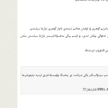
تىزىم گۆھىرى ۋە لوقمان ھەكىم ئىشتەي ئاچار گۆھىرى بازارغا سېلىندى.
ئەھۋالى بولغان ئىدى، بۇ قېتىم يېڭى مەھسۇلاتلىرىمىز بازارغا سېلىنىش بىلەن
لاتلىرىغا ئېھتىياجلىق بولسىڭىز تاۋباۋ تورىغا lokmanhakim دەپ ئىزدەپ سېتىۋالسىڭىز ياكى شىركەت تور تېخنىكا بۆلۈمىنىڭ قىزىق لېنىيە تېلېفونلىرىغا