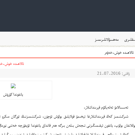
ىقلىرى
مەھسۇلاتلىرىمىز
ئالاھىدە خوش-خەۋەر
ئالاھىدە خوش-خە
ۋاقتى: 2016-07-21
يانفوندا كۆرۈش
ئەسسالامۇ ئەلەيكۇم قېرىنداشلار،
شىركىتىمىز كەڭ قېرىنداشلارغا تېخىمۇ قولايلىق بولۇش ئۈچۈن، شىركىتىمىزنىڭ ئورگان مىكرو 
وللانغان بولۇپ، يانفون ئېقىمىڭىزنى تىجەش بىلەن بىرگە ھەر قانداق يانفوندا ئۇيغۇرچە خەتنى نورم
كەڭ ئىستېمالچى قېرىنداشلارغا قولايلىق يارىتىش ئۈچۈن شىركىتىمىز داۋاملىق ئىزدىنىپ يېڭىلىق ۋ