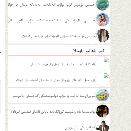
جىنسى تۇرمۇش كۆپ بولۇپ كەتكەندە بەدەنگە بولغان 5 چوڭ
زىيىنى
جىنسىي تۇرمۇشتىكى كېلىشەلمەسلىكتە كۆپ ئۇچرايدىغان
ئەھۋاللار
جىنسى مۇناسىۋەتتە سىزنى قايمۇقتۇرۇپ قويدىغان ئىشلار
كۆپ باھالىق يازمىلار
ب
تاماكا ۋە تاجىسىمان قىزىل تومۇرلۇق يۈرەك كېسىلى
ئۈچ خىل ئاغرىقلار پۇرچاق سۈتى ئىستېمال قىلماسلىق كېرەك
شوپۇرلارنىڭ بەخت ۋە ئازاب دوقمۇشىدىكى كەچمىش خاتىرىسى
يولدىشىدا باھ زەئىپلىك كۆرۈلگەندە ئايالى قانداق قىلىشى كېرەك؟
ئەرلەردىكى تىل زۇلۇمى