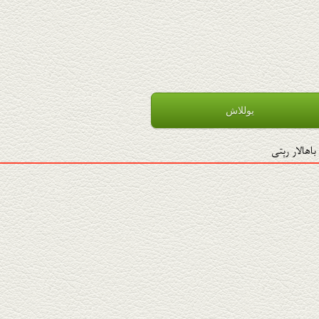
باھالار رېتى