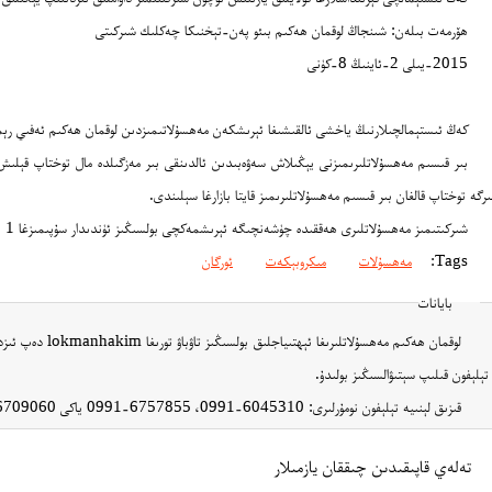
ھۆرمەت بىلەن: شىنجاڭ لوقمان ھەكىم بىئو پەن-تېخنىكا چەكلىك شىركىتى
2015-يىلى 2-ئاينىڭ 8-كۈنى
كەڭ ئىستېمالچىلارنىڭ ياخشى ئالقىشىغا ئېرىشكەن مەھسۇلاتىمىزدىن لوقمان ھەكىم ئەفىي رېما
بىر قىسىم مەھسۇلاتلىرىمىزنى يېڭىلاش سەۋەبىدىن ئالدىنقى بىر مەزگىلدە مال توختاپ قېلىش 
ىرگە توختاپ قالغان بىر قىسىم مەھسۇلاتلىرىمىز قايتا بازارغا سېلىندى.
شىركىتىمىز مەھسۇلاتلىرى ھەققىدە چۈشەنچىگە ئېرىشمەكچى بولسىڭىز ئۈندىدار سۇپىمىزغا 1 نى قايتۇرۇپ ئېرىشىڭ.
Tags:
مەھسۇلات
مىكروبېكەت
ئورگان
بايانات
لوقمان ھەكىم مەھسۇ
تېلېفون قىلىپ سېتىۋالسىڭىز بولىدۇ.
قىزىق لېنىيە تېلېفون نومۇرلىرى: 6045310-0991، 6757855-0991 ياكى 6709060-0991 قاتارلىقلار!!!
تەلەي قاپىقىدىن چىققان يازمىلار