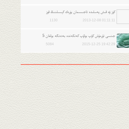
كۈز ۋە قىش پەسلىدە تاجىسىمان يۈرەك كېسىلىنىڭ قوز
1130
2013-12-08 01:11:11
جىنسى تۇرمۇش كۆپ بولۇپ كەتكەندە بەدەنگە بولغان 5
5084
2015-12-25 19:42:29