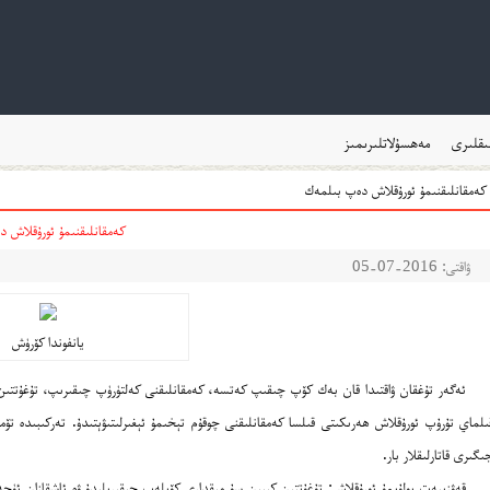
ىقلىرى
مەھسۇلاتلىرىمىز
كەمقانلىقنىمۇ ئورۇقلاش دەپ بىلمەك
كەمقانلىقنىمۇ ئورۇقلاش 
ۋاقتى: 2016-07-05
يانفوندا كۆرۈش
ئەگەر تۇغقان ۋاقتىدا قان بەك كۆپ چىقىپ كەتسە، كەمقانلىقنى كەلتۈرۈپ چىقىرىپ، تۇغۇتتىن 
ىلماي تۇرۇپ ئورۇقلاش ھەرىكىتى قىلسا كەمقانلىقنى چوقۇم تېخىمۇ ئېغىرلىتىۋېتىدۇ. تەركىبىدە تۆم
ىگىرى قاتارلىقلار بار.
قەۋزىيەت بولۇپمۇ ئورۇقلاش: تۇغۇتتىن كېيىن سۇ مىقدارى كۆپلەپ چىقىرىلىدۇ ۋە ئاشقازان ئۈچە