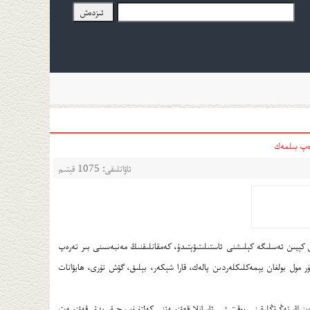
دەپ بىلمەك
ئاۋاتلىقى: 1075 قېتىم
كېيىن ئەسلىگە كېلىشنى ئاستىلىتىۋېتىدۇ، كەمقانلىقنىڭ مەنبەسىنى بىر تەرەپ
ۈر مول بولغان يېمەكلىكلەردىن پالەك، قارا شېكەر، بېلىق، گۆش تۈرى، ھايۋانات
ينىڭ تەڭپۇڭلىقىنى يوقىتىشى ئاسانلا قەۋزىيەتنى كەلتۈرۈپ چىقىرىدۇ. قەۋزىيەت