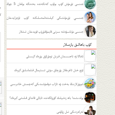
جىنسى تۇرمۇش كۆپ بولۇپ كەتكەندە بەدەنگە بولغان 5 چوڭ
ب
ك
زىيىنى
جىنسىي تۇرمۇشتىكى كېلىشەلمەسلىكتە كۆپ ئۇچرايدىغان
ئەھۋاللار
جىنسى مۇناسىۋەتتە سىزنى قايمۇقتۇرۇپ قويدىغان ئىشلار
كۆپ باھالىق يازمىلار
تاماكا ۋە تاجىسىمان قىزىل تومۇرلۇق يۈرەك كېسىلى
ئۈچ خىل ئاغرىقلار پۇرچاق سۈتى ئىستېمال قىلماسلىق كېرەك
شوپۇرلارنىڭ بەخت ۋە ئازاب دوقمۇشىدىكى كەچمىش خاتىرىسى
يولدىشىدا باھ زەئىپلىك كۆرۈلگەندە ئايالى قانداق قىلىشى كېرەك؟
ئەرلەردىكى تىل زۇلۇمى