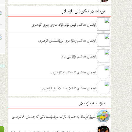
تورداشلار ياقتۇرغان يازمىلار
لوقمان ھەكىم قوش ئۈنۈملۈك مەزى بېزى گۆھىرى
لوقمان ھەكىم زىلۋا بوي ئۇرۇقلىتىش گۆھىرى
لوقمان ھەكىم قۇۋۋىتى باھ
لوقمان ھەكىم ئادەمگىياھ گۆھىرى
لوقمان ھەكىم ئاياللار ساغلاملىق گۆھىرى
تەۋسىيە يازمىلار
شوپۇرلارنىڭ بەخت ۋە ئازاب دوقمۇشىدىكى كەچمىش خاتىرىسى