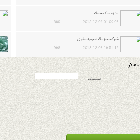
تۇز ۋە سالامەتلىك
889
2013-12-08 01:00:05
شىركىتىمىزنىڭ شەرەپنامىلىرى
998
2013-12-08 19:51:12
باھالار
ئىسمىڭىز: