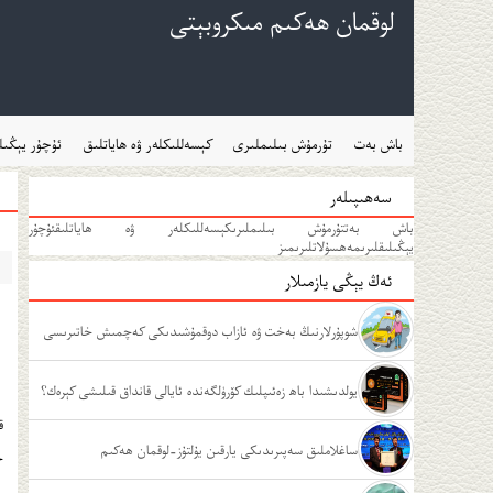
لوقمان ھەكىم مىكروبېتى
باش بەت
تۇرمۇش بىلىملىرى
كېسەللىكلەر ۋە ھاياتلىق
ئۇچۇر يېڭىل
سەھىپىلەر
باش بەت
تۇرمۇش بىلىملىرى
كېسەللىكلەر ۋە ھاياتلىق
ئۇچۇر
يېڭىلىقلىرى
مەھسۇلاتلىرىمىز
ئەڭ يېڭى يازمىلار
شوپۇرلارنىڭ بەخت ۋە ئازاب دوقمۇشىدىكى كەچمىش خاتىرىسى
يولدىشىدا باھ زەئىپلىك كۆرۈلگەندە ئايالى قانداق قىلىشى كېرەك؟
ق
ساغلاملىق سەپىرىدىكى يارقىن يۇلتۇز-لوقمان ھەكىم
ج