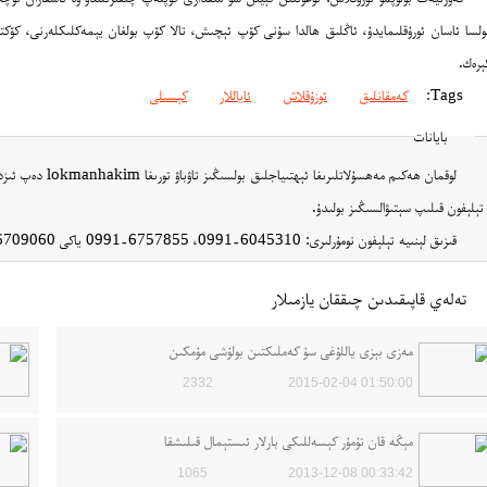
ولسا ئاسان ئورۇقلىمايدۇ، ئاڭلىق ھالدا سۇنى كۆپ ئېچىش، تالا كۆپ بولغان يېمەكلىكلەرنى، كۆك
ېرەك.
Tags:
كەمقانلىق
ئوزۇقلاش
ئاياللار
كېسىلى
بايانات
لوقمان ھەكىم مەھسۇ
تېلېفون قىلىپ سېتىۋالسىڭىز بولىدۇ.
قىزىق لېنىيە تېلېفون نومۇرلىرى: 6045310-0991، 6757855-0991 ياكى 6709060-0991 قاتارلىقلار!!!
تەلەي قاپىقىدىن چىققان يازمىلار
مەزى بېزى ياللۇغى سۇ كەملىكتىن بولۇشى مۇمكىن
2332
2015-02-04 01:50:00
مېڭە قان تۇمۇر كېسەللىكى بارلار ئىستېمال قىلىشقا
1065
2013-12-08 00:33:42