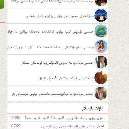
يولدىشىدا باھ زەئىپلىك كۆرۈلگەندە ئايالى قانداق قىلىشى كېرەك؟
ساغلاملىق سەپىرىدىكى يارقىن يۇلتۇز-لوقمان ھەكىم
جىنسى تۇرمۇش كۆپ بولۇپ كەتكەندە بەدەنگە بولغان 5 چوڭ
زىيىنى
جىنسىي تۇرمۇشتىكى كېلىشەلمەسلىكتە كۆپ ئۇچرايدىغان
ئەھۋاللار
جىنسى مۇناسىۋەتتە سىزنى قايمۇقتۇرۇپ قويدىغان ئىشلار
تېز كىتىشنى تىزگىنلەشتىكى 8 خىل ئۇسۇل
جىنسى مۇناسىۋەت ئۆتكۈزمىسىمۇ ھامىلىدار بولۇش ئىھتىمالى بار
ئاۋات يازمىلار
مەزى بېزى ياللۇغىنىڭ زىينى قانچىلىك؟ قانچىلىك بىلىسىز؟
13095
مەزى بېزى ياللۇغىغا قەتئى سەل قارىماڭ!
لوقمان ھەكىم قوش ئۈنۈملۈك مەزى بېزى گۆھىرى
10769