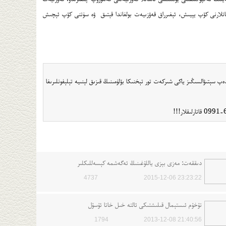
تاتلارنى كۆپ يېيىش، ئېغىرراق قەۋزىيەت بولغاندا قېتىق ۋە سۈتنى كۆپ ئېچىش
لاتلىرىغا ئېھتىياجلىق بولسىڭىز تاۋباۋ تورىغا lokmanhakim دەپ ئىزدەپ سېتىۋالسىڭىز ياكى شىركەت تور تېخنىكا بۆلۈمىنىڭ قىزىق لېنىيە تېلېفونلىرىغا
دىققەت: مەزى بېزى ياللۇغىنىڭ ئەگەشمە كېسەللىكلىر
4737
2015-12-06 23:23:22
تۇخۇم ئىستېمال قىلىشتىكى ئالتە خىل خاتا ئۇسۇل
1794
2013-12-08 21:40:56