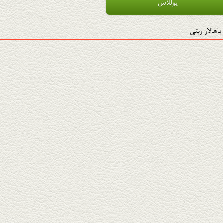
باھالار رېتى