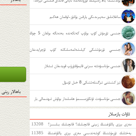
يولدىشىدا باھ زەئىپلىك كۆرۈلگەندە ئايالى قانداق قىلىشى كېرەك؟
ساغلاملىق سەپىرىدىكى يارقىن يۇلتۇز-لوقمان ھەكىم
جىنسى تۇرمۇش كۆپ بولۇپ كەتكەندە بەدەنگە بولغان 5 چوڭ
زىيىنى
جىنسىي تۇرمۇشتىكى كېلىشەلمەسلىكتە كۆپ ئۇچرايدىغان
ئەھۋاللار
جىنسى مۇناسىۋەتتە سىزنى قايمۇقتۇرۇپ قويدىغان ئىشلار
تېز كىتىشنى تىزگىنلەشتىكى 8 خىل ئۇسۇل
باھالار رېتى
جىنسى مۇناسىۋەت ئۆتكۈزمىسىمۇ ھامىلىدار بولۇش ئىھتىمالى بار
ئاۋات يازمىلار
مەزى بېزى ياللۇغىنىڭ زىينى قانچىلىك؟ قانچىلىك بىلىسىز؟
13208
مەزى بېزى ياللۇغىغا قەتئى سەل قارىماڭ!
بەختلىك تۇرمۇشنىڭ كۈشەندىسى مەزى بېزى ياللۇغىنىڭ
11385