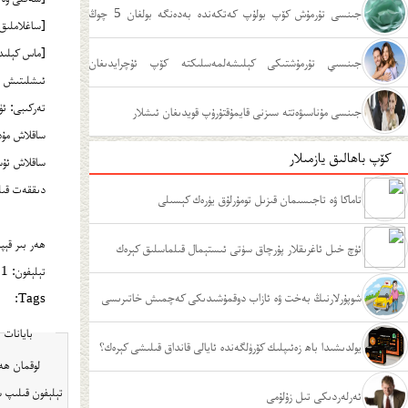
جىنسى تۇرمۇش كۆپ بولۇپ كەتكەندە بەدەنگە بولغان 5 چوڭ
[ساغلاملىق
[ماس كېلىد
زىيىنى
جىنسىي تۇرمۇشتىكى كېلىشەلمەسلىكتە كۆپ ئۇچرايدىغان
ئىشلىتىش ئۇسۇلى: كۈندە 1 قېتىم، ھەر 
تەركىبى: ئۈ
ئەھۋاللار
جىنسى مۇناسىۋەتتە سىزنى قايمۇقتۇرۇپ قويدىغان ئىشلار
ساقلاش مۇددىتى
كۆپ باھالىق يازمىلار
ساقلاش ئۇسۇ
دىققەت قىل
تاماكا ۋە تاجىسىمان قىزىل تومۇرلۇق يۈرەك كېسىلى
ھەر بىر قېپىنى
ئۈچ خىل ئاغرىقلار پۇرچاق سۈتى ئىستېمال قىلماسلىق كېرەك
تېلېفون: 0991-6757855
شوپۇرلارنىڭ بەخت ۋە ئازاب دوقمۇشىدىكى كەچمىش خاتىرىسى
Tags:
بايانات
يولدىشىدا باھ زەئىپلىك كۆرۈلگەندە ئايالى قانداق قىلىشى كېرەك؟
تېلېفون قىلىپ س
ئەرلەردىكى تىل زۇلۇمى