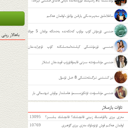
يولدىشىدا باھ زەئىپلىك كۆرۈلگەندە ئايالى قانداق قىلىشى كېرەك؟
ساغلاملىق سەپىرىدىكى يارقىن يۇلتۇز-لوقمان ھەكىم
جىنسى تۇرمۇش كۆپ بولۇپ كەتكەندە بەدەنگە بولغان 5 چوڭ
باھالار رېتى
زىيىنى
جىنسىي تۇرمۇشتىكى كېلىشەلمەسلىكتە كۆپ ئۇچرايدىغان
ئەھۋاللار
جىنسى مۇناسىۋەتتە سىزنى قايمۇقتۇرۇپ قويدىغان ئىشلار
تېز كىتىشنى تىزگىنلەشتىكى 8 خىل ئۇسۇل
جىنسى مۇناسىۋەت ئۆتكۈزمىسىمۇ ھامىلىدار بولۇش ئىھتىمالى بار
ئاۋات يازمىلار
مەزى بېزى ياللۇغىنىڭ زىينى قانچىلىك؟ قانچىلىك بىلىسىز؟
13095
مەزى بېزى ياللۇغىغا قەتئى سەل قارىماڭ!
لوقمان ھەكىم قوش ئۈنۈملۈك مەزى بېزى گۆھىرى
10769