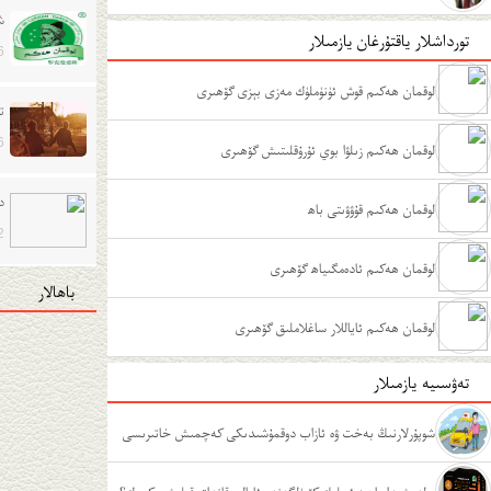
ش
تورداشلار ياقتۇرغان يازمىلار
6
لوقمان ھەكىم قوش ئۈنۈملۈك مەزى بېزى گۆھىرى
تې
6
لوقمان ھەكىم زىلۋا بوي ئۇرۇقلىتىش گۆھىرى
د
لوقمان ھەكىم قۇۋۋىتى باھ
2
لوقمان ھەكىم ئادەمگىياھ گۆھىرى
باھالار
لوقمان ھەكىم ئاياللار ساغلاملىق گۆھىرى
تەۋسىيە يازمىلار
شوپۇرلارنىڭ بەخت ۋە ئازاب دوقمۇشىدىكى كەچمىش خاتىرىسى