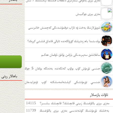
مەزى بېزى ياللۇغى بىمارلىرى دىققەت قىلىشقا تېگىشلىك 7 ئىش
مەزى بېزى چوڭىيىش
شوپۇرلارنىڭ بەخت ۋە ئازاب دوقمۇشىدىكى كەچمىش خاتىرىسى
يولدىشىدا باھ زەئىپلىك كۆرۈلگەندە ئايالى قانداق قىلىشى كېرەك؟
ساغلاملىق سەپىرىدىكى يارقىن يۇلتۇز-لوقمان ھەكىم
جىنسى تۇرمۇش كۆپ بولۇپ كەتكەندە بەدەنگە بولغان 5 چوڭ
باھالار رېتى
زىيىنى
جىنسىي تۇرمۇشتىكى كېلىشەلمەسلىكتە كۆپ ئۇچرايدىغان
ئاۋات يازمىلار
ئەھۋاللار
مەزى بېزى ياللۇغىنىڭ زىينى قانچىلىك؟ قانچىلىك بىلىسىز؟
14115
مەزى بېزى ياللۇغىغا قەتئى سەل قارىماڭ!
بەختلىك تۇرمۇشنىڭ كۈشەندىسى مەزى بېزى ياللۇغىنىڭ
11739