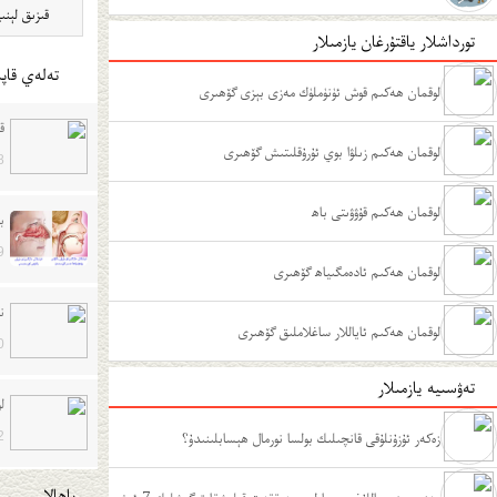
قىزىق لېنىيە ت
تورداشلار ياقتۇرغان يازمىلار
تەلەي قاپى
لوقمان ھەكىم قوش ئۈنۈملۈك مەزى بېزى گۆھىرى
ق
لوقمان ھەكىم زىلۋا بوي ئۇرۇقلىتىش گۆھىرى
8
لوقمان ھەكىم قۇۋۋىتى باھ
ب
9
لوقمان ھەكىم ئادەمگىياھ گۆھىرى
ن
لوقمان ھەكىم ئاياللار ساغلاملىق گۆھىرى
0
تەۋسىيە يازمىلار
ل
زەكەر ئۇزۇنلۇقى قانچىلىك بولسا نورمال ھېسابلىنىدۇ؟
2
باھالار