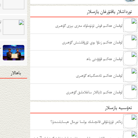
3
تورداشلار ياقتۇرغان يازمىلار
ل
لوقمان ھەكىم قوش ئۈنۈملۈك مەزى بېزى گۆھىرى
3
لوقمان ھەكىم زىلۋا بوي ئۇرۇقلىتىش گۆھىرى
س
7
لوقمان ھەكىم قۇۋۋىتى باھ
باھالار
لوقمان ھەكىم ئادەمگىياھ گۆھىرى
لوقمان ھەكىم ئاياللار ساغلاملىق گۆھىرى
تەۋسىيە يازمىلار
زەكەر ئۇزۇنلۇقى قانچىلىك بولسا نورمال ھېسابلىنىدۇ؟