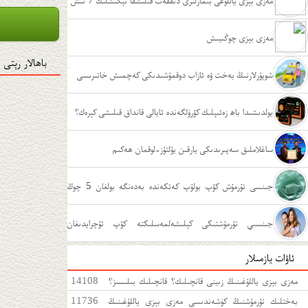
مەزى بېزى ياللۇغى بىمارلىرى دىققەت قىلىشقا تېگىشلىك 7 ئىش
مەزى بېزى چوڭىيىش
باھالار رېتى
شوپۇرلارنىڭ بەخت ۋە ئازاب دوقمۇشىدىكى كەچمىش خاتىرىسى
يولدىشىدا باھ زەئىپلىك كۆرۈلگەندە ئايالى قانداق قىلىشى كېرەك؟
ساغلاملىق سەپىرىدىكى يارقىن يۇلتۇز-لوقمان ھەكىم
جىنسى تۇرمۇش كۆپ بولۇپ كەتكەندە بەدەنگە بولغان 5 چوڭ
زىيىنى
جىنسىي تۇرمۇشتىكى كېلىشەلمەسلىكتە كۆپ ئۇچرايدىغان
ئاۋات يازمىلار
ئەھۋاللار
مەزى بېزى ياللۇغىنىڭ زىينى قانچىلىك؟ قانچىلىك بىلىسىز؟
14108
مەزى بېزى ياللۇغىغا قەتئى سەل قارىماڭ!
بەختلىك تۇرمۇشنىڭ كۈشەندىسى مەزى بېزى ياللۇغىنىڭ
11736