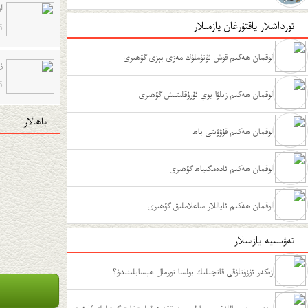
ل
تورداشلار ياقتۇرغان يازمىلار
5
لوقمان ھەكىم قوش ئۈنۈملۈك مەزى بېزى گۆھىرى
ز
5
لوقمان ھەكىم زىلۋا بوي ئۇرۇقلىتىش گۆھىرى
باھالار
لوقمان ھەكىم قۇۋۋىتى باھ
لوقمان ھەكىم ئادەمگىياھ گۆھىرى
لوقمان ھەكىم ئاياللار ساغلاملىق گۆھىرى
تەۋسىيە يازمىلار
زەكەر ئۇزۇنلۇقى قانچىلىك بولسا نورمال ھېسابلىنىدۇ؟