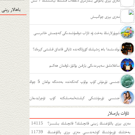
مەزى بېزى ياللۇغى بىمارلىرى دىققەت قىلىشقا تېگىشلىك 7 ئىش
باھالار رېتى
مەزى بېزى چوڭىيىش
شوپۇرلارنىڭ بەخت ۋە ئازاب دوقمۇشىدىكى كەچمىش خاتىرىسى
يولدىشىدا باھ زەئىپلىك كۆرۈلگەندە ئايالى قانداق قىلىشى كېرەك؟
ساغلاملىق سەپىرىدىكى يارقىن يۇلتۇز-لوقمان ھەكىم
جىنسى تۇرمۇش كۆپ بولۇپ كەتكەندە بەدەنگە بولغان 5 چوڭ
زىيىنى
جىنسىي تۇرمۇشتىكى كېلىشەلمەسلىكتە كۆپ ئۇچرايدىغان
ئاۋات يازمىلار
ئەھۋاللار
مەزى بېزى ياللۇغىنىڭ زىينى قانچىلىك؟ قانچىلىك بىلىسىز؟
14115
مەزى بېزى ياللۇغىغا قەتئى سەل قارىماڭ!
بەختلىك تۇرمۇشنىڭ كۈشەندىسى مەزى بېزى ياللۇغىنىڭ
11739