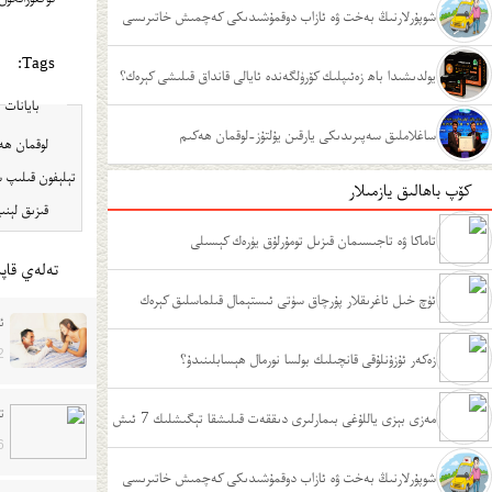
شوپۇرلارنىڭ بەخت ۋە ئازاب دوقمۇشىدىكى كەچمىش خاتىرىسى
Tags:
يولدىشىدا باھ زەئىپلىك كۆرۈلگەندە ئايالى قانداق قىلىشى كېرەك؟
بايانات
ساغلاملىق سەپىرىدىكى يارقىن يۇلتۇز-لوقمان ھەكىم
تېلېفون قىلىپ س
كۆپ باھالىق يازمىلار
قىزىق لېنىيە ت
تاماكا ۋە تاجىسىمان قىزىل تومۇرلۇق يۈرەك كېسىلى
تەلەي قاپى
ئۈچ خىل ئاغرىقلار پۇرچاق سۈتى ئىستېمال قىلماسلىق كېرەك
ئ
2
زەكەر ئۇزۇنلۇقى قانچىلىك بولسا نورمال ھېسابلىنىدۇ؟
ت
مەزى بېزى ياللۇغى بىمارلىرى دىققەت قىلىشقا تېگىشلىك 7 ئىش
6
شوپۇرلارنىڭ بەخت ۋە ئازاب دوقمۇشىدىكى كەچمىش خاتىرىسى