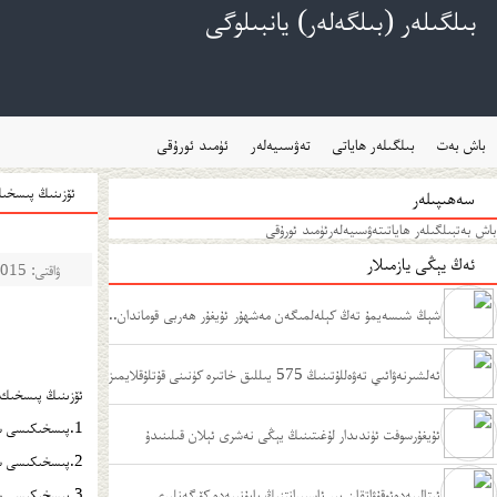
بىلگىلەر (بىلگەلەر) يانبىلوگى
باش بەت
بىلگىلەر ھاياتى
تەۋسىيەلەر
ئۈمىد ئورۇقى
ئۆزىنىڭ پىسخىك
سەھىپىلەر
باش بەت
بىلگىلەر ھاياتى
تەۋسىيەلەر
ئۈمىد ئورۇقى
ئەڭ يېڭى يازمىلار
ۋاقتى: 2015-10-24
شېڭ شىسەيمۇ تەڭ كېلەلمىگەن مەشھۇر ئۇيغۇر ھەربى قوماندان..
.
ئەلشىرنەۋائىي تەۋەللۇتىنىڭ 575 يىللىق خاتىرە كۈنىنى قۇتلۇقلايمىز
ئۆزىنىڭ پىسخىك 
1.پىسخىكىسى ساغلام بولسا،ئۆز-ئۆزىنى قۇبۇل قىلالايدۇ.ئەكسىچە بولسا،ئۆز-ئۆزىنى ئىنكار قىلىدۇ.
ﺋﯘﻳﻐﯘﺭﺳﻮﻓﺖ ﺋﯜﻧﺪﯨﺪﺍﺭ ﻟﯘﻏﯩﺘﯩﻨﯩﯔ ﻳﯧﯖﻰ ﻧﻪﺷﺮﻯ ﺋﯧﻼﻥ ﻗﯩﻠﯩﻨﯩﺪﯗ
2.پىسخىكىسى ساغلام بولسا،ئۆز-ئۆزىنى ياخشى كۆرىدۇ ۋە ھۆرمەتلەيدۇ.ئەكسىچە بولسا،ئۆزىنى ھۆرمەتلەش ئەمەس،بەلكى ئۆزىدىن بىزار بولىدۇ.
ﺋﯩﺘﺎﻟﯩﻴﻪﺩﻩﺋﻮﻗﯘﯞﺍﺗﻘﺎﻥ ﺑﯩﺮ ﺋﺎﺳﭙﯩﺮﺍﻧﺘﻨﯩﯔ ﻳﺎﭘﯘﻧﯩﻴﻪﺩﻩ ﻛﯚﺭﮔﻪﻧﻠﯩﺮﻯ
3.پىسخىكىسى ساغلام بولسا،ئۆزىگە ئىشىنىدۇ،ئەكسىچە بولسا،گۇمانلىنىدۇ.