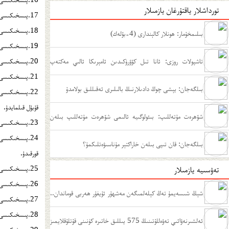
تورداشلار ياقتۇرغان يازمىلار
17.پىسخىكىسى ساغلام بولسا،مېھرىبان ۋە ئاقكۆڭۈل بولىدۇ.ئەكسىچە بولسا،ھۇجۇم قىلىش قىلمىشى ئېغىر ھەم باشقىلارغا دۈشمەنلىك نەزىرى بىلەن قارايدۇ.
18.پىسخىكىسى ساغلام بولسا،باشقىلارغا كۆيۈنۈش ۋە باشقىلارنى ئاسىراشنى بىلىدۇ.ئەكسىچە بولسا،باشقىلارغا كۆڭۈل بۆلمەيدۇ،سوغۇق مۇئامىلە قىلىدۇ.
بىلىمخۇمار: ھونلار كالېندارى (4-بۆلەك)
19.پىسخىكىسى ساغلام بولسا،ئىلاستىكىچانلىقى يۇقىرى،يەنى ماسلىشىش چانلىقى يۇقىرى بولىدۇ.ئەكسىچە بولسا،قاتمال،مۇتەئەسسىپ،ئۆزگەرمەس بولىدۇ.
تاشپولات روزى: ئانا تىل كۆۋرۈكىدىن ئامېرىكا ئالىي مەكتەپ
20.پىسخىكىسى ساغلام بولسا،ئۆزىنى مۇداپىيە قىلىش ئېڭى تۆۋەنرەك بولىدۇ.ئەكسىچە بولسا،ئۆزىنى يۇكسەك دەرىجىدە مۇداپىيە قىلىدۇ.
21.پىسخىكىسى ساغلام بولسا،ئۈمىد ئارزۇلىرى ئەمىلىيەتكە ئۇيغۇن مۇۋاپىق بولىدۇ.ئەكسىچە بولسا،ئەمىلىيەتتتىن ھالقىغان،بەك ئاددىي ياكى ھېچقانداق ئۈمىد ئارزۇسى يوق بولىدۇ.
مۇدىرلىقىغىچە
بىلگەجان: يېشى چوڭ دادىلارنىڭ بالىلىرى ئەقىللىق بولامدۇ
22.پىسخىكىسى 
قۇبۇل قىلمايدۇ.
شۆھرەت مۇتەللىپ: بىئولوگىيە ئالىمى شۆھرەت مۇتەللىپ بىلەن
23.پىسخىكىسى ساغلام بولسا،ئۆسۈپ-يىتىلىشىنى ئىلگىرى سۈرىدىغان يېڭى تەجىربىلەرگە خۇشاللىق بىلەن يۈزلىنەلەيدۇ.ئەكسىچە بولسا،يېڭى تەجىربىلەرگە قارشى تۇرىدۇ.
24.پىسخىكىسى
سۆھبەت
بىلگەجان: قان تىپى بىلەن خاراكتېر مۇناسىۋەتلىكمۇ؟
قورقىدۇ.
تەۋسىيە يازمىلار
25.پىسخىكىسى ساغلام بولسا، سالماق ۋە بىمالال يۇرىدۇ.ئەكسىچە بولسا،پاسسىپ ھەم جىددىيلىشىپلا يۈرۈيدۇ.
26.پىسخىكىسى ساغلام بولسا،ئۆزىنى ئۆزگەرتىشنى خالايدۇ.ئەكسىچە بولسا،خالىمايدۇ.
شېڭ شىسەيمۇ تەڭ كېلەلمىگەن مەشھۇر ئۇيغۇر ھەربى قوماندان..
27.پىسخىكىسى ساغلام بولسا،ئۆز ئىقتىدارىنى توغرا،دەل جايىدا ئىپادىلەپ بېرەلەيدۇ.ئەكسىچە بولسا،ئۆزىنى ئاجىز،ئوڭايلا زەربىگە ئۇچىرايدىغاندەك كۆرسىتىدۇ.
28.پىسخىكىسى ساغلام بولسا،ئۆز ھەرىكىتىگە مەسئۇل بولىدۇ.ئەكسىچە بولسا،ياردەمسىز قالدىم،دەپ قارايدۇ ياكى ئۆزىنى ئەيىبلەپ مەسئۇلىيەتتىن قاچماقچى بولىدۇ.
.
ئەلشىرنەۋائىي تەۋەللۇتىنىڭ 575 يىللىق خاتىرە كۈنىنى قۇتلۇقلايمىز