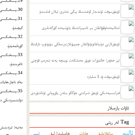
29.پىسخىكىسى ساغلام بولسا،ئۆزىگە مۇۋاپىق كۈرەش نىشانى بېكىتەلەيدۇ.ئەكسىچە بولسا،بۇنداق كىشىلەرنىڭ يېرىمى دېگۈدەك توغرا ۋە ئېنىق نىشانى بولمايدۇ.
30.پىسخىكىسى ساغلام بولسا،مۇستەققىل ۋە ئۆز-ئۆزىگە خوجا بولالايدۇ.ئەكسىچە بولسا،باشقىلارغا تايىنىۋالىدۇ.
ﺋﯘﻳﻐﯘﺭﺳﻮﻓﺖ ﺋﯜﻧﺪﯨﺪﺍﺭ ﻟﯘﻏﯩﺘﯩﻨﯩﯔ ﻳﯧﯖﻰ ﻧﻪﺷﺮﻯ ﺋﯧﻼﻥ ﻗﯩﻠﯩﻨﯩﺪﯗ
31.پىسخىكىسى
ﺋﯩﺘﺎﻟﯩﻴﻪﺩﻩﺋﻮﻗﯘﯞﺍﺗﻘﺎﻥ ﺑﯩﺮ ﺋﺎﺳﭙﯩﺮﺍﻧﺘﻨﯩﯔ ﻳﺎﭘﯘﻧﯩﻴﻪﺩﻩ ﻛﯚﺭﮔﻪﻧﻠﯩﺮﻯ
كېچىدۇ.
32.پىسخىكىسى
ئۇيغۇرلارنى دۇنياغاتونۇتۋاتقان چمپيۇنلارتىزىملكى سۆيۈنۈپ تارقىتڭ
كۆرەلمەيدۇ.
33.پىسخىكىسى
تېز خەۋەر: خالمۇرات غوپۇر مەملىكەت بويىچە يەنە شەرەپ قۇچتى
ئاغرىنىدۇ.
34.پىسخىكىسى
ئۇيغۇرسوفت ۋە 1 مىليارد
بەك ناچار،ھاياتى
35.پىسخىكىسى ساغلام بولسا،ھازىرى ۋە كەلگۈسى ئۈچۈن يۆلىنىش بېكىتىۋالىدۇ.ئەكسىچە بولسا،بۇرۇنقى كەچۈرمىش ۋە كەلگۈسى ئارزۇ-ئۈمىدكە نىسبەتەن تەتۈر پوزىتسىيىدە بولىدۇ.
ﻓﯩﺮﺍﻧﺴﯩﻴﻪﺩﯨﻜﻰ ﺋﯘﻳﻐﯘﺭ ﺷﯩﺮﻛﯩﺘﻰ ﺟﯘﯕﮕﻮ ﺑﯩﻠﻪﻥ ﻳﺎﯞﺭﻭﭘﺎﻧﻰ ﺗﯘﺗﺎﺷﺘﯘﺭﺩﻯ
دۆلىتىمىزدىكى د
ئاۋات يازمىلار
Tag لەر رېتى
مەنبە: ئىزدىنىش 
ئالىم
تىپى
ھامىلىدارلىق
ساغلاملىق
ھايات